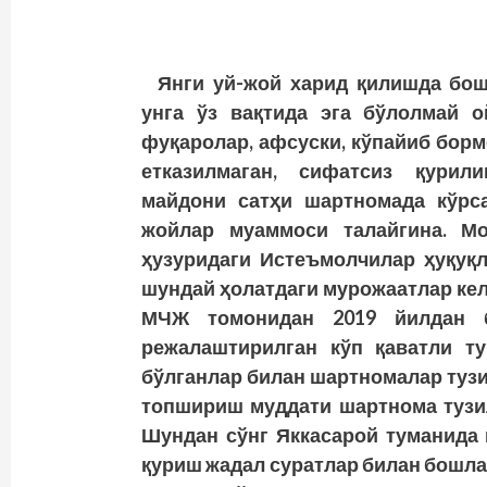
Янги уй-жой харид қилишда бош
унга ўз вақтида эга бўлолмай о
фуқаролар, афсуски, кўпайиб борм
етказилмаган, сифатсиз қурил
майдони сатҳи шартномада кўрса
жойлар муаммоси талайгина. М
ҳузуридаги Истеъмолчилар ҳуқуқл
шундай ҳолатдаги мурожаатлар кел
МЧЖ томонидан 2019 йилдан 
режалаштирилган кўп қаватли т
бўлганлар билан шартномалар туз
топшириш муддати шартнома тузил
Шундан сўнг Яккасарой туманида 
қуриш жадал суратлар билан бошлан