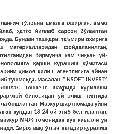
ланғич тўловни амалга оширган, аммо
йлаб, ҳатто йиллаб сарсон бўлаётган
оқда. Бундан ташқари, таъмири охирига
иш материалларидан фойдаланилган,
тилганидан бирмунча кам чиққан уй-
онополияга қарши курашиш қўмитаси
арини ҳимоя қилиш агентлигига айнан
иб тушмоқда. Масалан, “INSOFT INVEST”
бошлаб Тошкент шаҳрида қурилиши
урар-жой биносидан уй олиш ниятида
ила бошланган. Мазкур шартномада уйни
ган кундан 18-24 ой этиб белгиланган.
мазкур МЧЖ томонидан кўп қаватли уй
ади. Бироз вақт ўтгач, негадир қурилиш