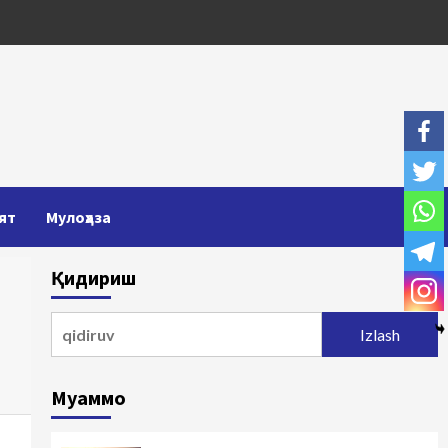
ят
Мулоҳаза
Қидириш
Qidirshish:
Муаммо