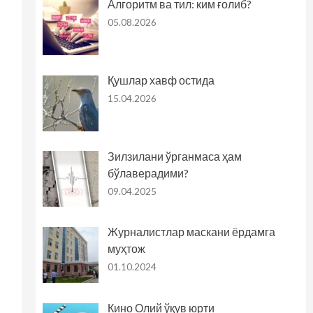
Алгоритм ва тил: ким ғолиб?
05.08.2026
Қушлар хавф остида
15.04.2026
Зилзилани ўрганмаса ҳам
бўлаверадими?
09.04.2025
Журналистлар маскани ёрдамга
муҳтож
01.10.2024
Кино Олий ўқув юрти