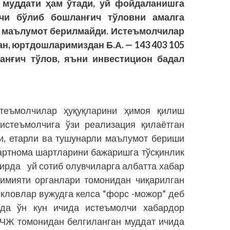
 муддати ҳам ўтади, уй фойдаланишга
чи бўлиб бошланғич тўловни амалга
и маълумот берилмайди. Истеъмолчилар
н, юртдошларимиздан Б.А. — 143 403 105
ланғич тўлов, яъни инвестицион бадал
стеъмолчилар ҳуқуқларини ҳимоя қилиш
 истеъмолчига ўзи реализация қилаётган
ри, етарли ва тушунарли маълумот бериши
шартнома шартларини бажаришга тўсқинлик
дирда уй сотиб олувчиларга албатта хабар
имияти органлари томонидан чиқарилган
екловлар вужудга келса “форс -можор” деб
лда ўн кун ичида истеъмолчи хабардор
МЧЖ томонидан белгиланган муддат ичида