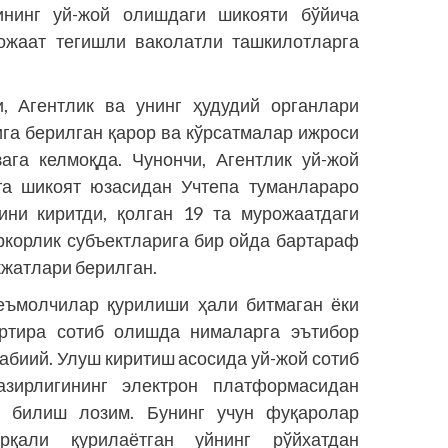
ининг уй-жой олишдаги шикояти бўйича
ожаат тегишли ваколатли ташкилотларга
, Агентлик ва унинг ҳудудий органлари
га берилган қарор ва кўрсатмалар ижроси
ага келмоқда. Чунончи, Агентлик уй-жой
 та шикоят юзасидан Учтепа туманлараро
ини киритди, қолган 19 та мурожаатдаги
корлик субъектларига бир ойда бартараф
жжатлари берилган.
теъмолчилар қурилиши ҳали битмаган ёки
ртира сотиб олишда нималарга эътибор
табиий. Улуш киритиш асосида уй-жой сотиб
зирлигининг электрон платформасидан
ни билиш лозим. Бунинг учун фуқаролар
и орқали қурилаётган уйнинг рўйхатдан