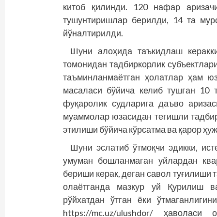
китоб қилинди. 120 нафар аризач
тушунтиришлар берилди, 14 та мур
йўналтирилди.
Шуни алоҳида таъкидлаш керакки
томонидан тадбиркорлик субъектлари
таъминланмаётган ҳолатлар ҳам юз
масаласи бў­йича келиб тушган 10
фуқаролик судларига даъво аризас
муаммолар юзасидан тегишли тадбир
этилиши бўйича кўрсатма ва қарор ҳу
Шуни эслатиб ўтмоқчи эдикки, ис
умуман бошланмаган уйлардан ква
бериши керак, деган савол туғилиши 
олаётганда мазкур уй Қурилиш ва
рўйхатдан ўтган ёки ўтмаганлиги
https://mc.uz/ulushdor/ ҳаволас