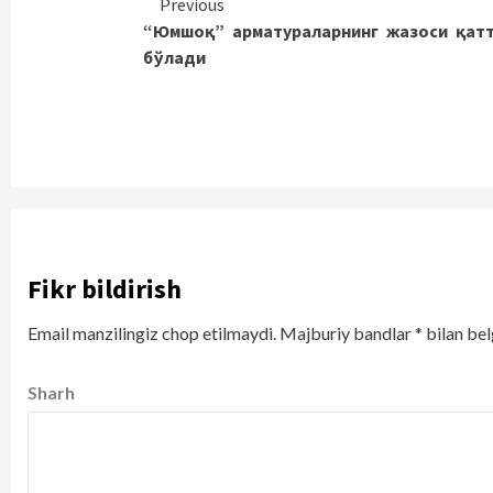
Continue
Previous
“Юмшоқ” арматураларнинг жазоси қат
Reading
бўлади
Fikr bildirish
Email manzilingiz chop etilmaydi.
Majburiy bandlar
*
bilan bel
Sharh