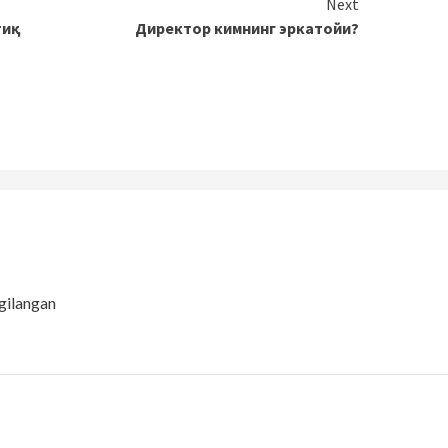
Next
тиқ
Директор кимнинг эркатойи?
gilangan