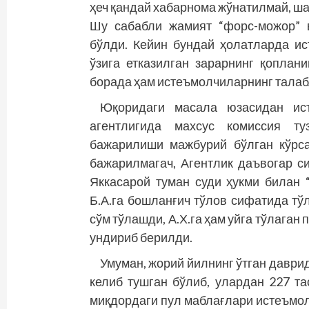
ҳеч қандай хабарнома жўнатилмай, ш
Шу сабабли жамият “форс-можор” 
бўлди. Кейин бундай ҳолатларда и
ўзига етказилган зарарнинг қоплан
борада ҳам истеъмолчиларнинг талаб
Юқоридаги масала юзасидан ис
агентлигида махсус комиссия т
бажарилиши мажбурий бўлган кўрс
бажарилмагач, Агентлик даъвогар с
Яккасарой туман суди ҳукми била
Б.А.га бошланғич тўлов сифатида тўл
сўм тўлашди, А.Х.га ҳам уйга тўлаган
ундириб берилди.
Умуман, жорий йилнинг ўтган даври
келиб тушган бўлиб, улардан 227 та
миқдордаги пул маблағлари истеъмол