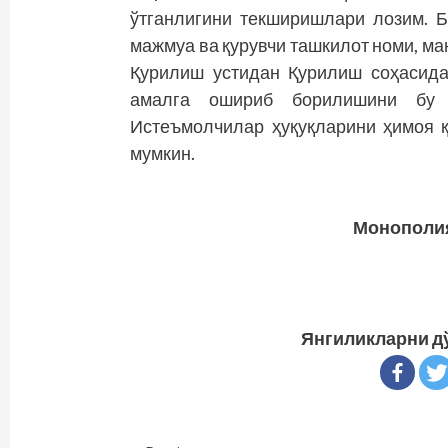
ўтганлигини текширишлари лозим. Б
мажмуа ва қурувчи ташкилот номи, м
Қурилиш устидан Қурилиш соҳасида
амалга ошириб борилишини бу с
Истеъмолчилар ҳуқуқларини ҳимоя
мумкин.
Монополия
Янгиликларни д