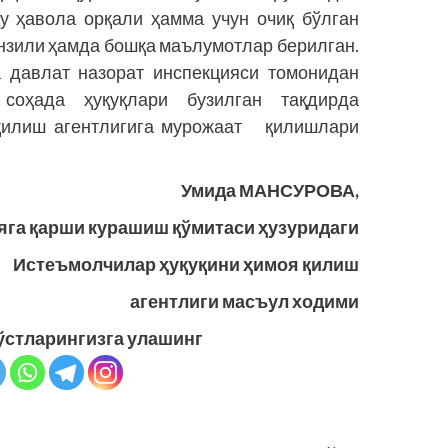
у ҳавола орқали ҳамма учун очиқ бўлган
анзили ҳамда бошқа маълумотлар берилган.
 давлат назорат инспекцияси томонидан
оҳада ҳуқуқлари бузилган тақдирда
 қилиш агентлигига мурожаат қилишлари
Умида МАНСУРОВА,
га қарши курашиш қўмитаси ҳузуридаги
Истеъмолчилар ҳуқуқини ҳимоя қилиш
агентлиги масъул ходими
ўстларингизга улашинг