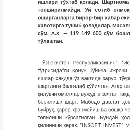
ишлари тўхтаб қолади. Шартнома
топширилмайди. Уй сотиб олмоқ
оширганларга бирор-бир хабар ёк
хавотирга тушиб қоладилар. Масала
сўм, А.Х. — 119 149 600 сўм бош
тўлашган.
Ўзбекистон Республикасининг “И
тўғрисида”ги Қонун бў­йича ижрочи
ишлар ҳақида ўз вақтида зарур, тўғ
шартлиги белгилаб қўйилган. Агар 
қилувчи омиллар вужудга келган тақ
берилиши шарт. Мабодо давлат ҳок
буйруқ, қарор, фармойиш ва бошқа ч
топилиши кўрсатилган. Бундай ҳо
қилиниши керак. “INSOFT INVEST” 