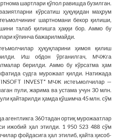
артнома шартлари қўпол равишда бузилган.
вазиятларни кўрсатиш ҳуқуқидан маҳрум
стеъмолчининг шартномани бекор қилиши,
ишини талаб қилишга ҳаққи бор. Аммо бу
лари кўпинча бажарилмайди.
теъмолчилар ҳуқуқларини ҳимоя қилиш
узилди. Иш обдон ўрганилгач, МЧЖга
атмалар берилди. Аммо бу кўрсатма ҳам
ифатида судга мурожаат қилди. Натижада
н “INSOFT INVEST” МЧЖ истеъмолчилар —
аган пули, жарима ва устама учун 30 млн.
 пули қайтарилди ҳамда қўшимча 45 млн. сўм
да агентликга 360 тадан ортиқ мурожаатлар
си ижобий ҳал этилди. 1 950 523 488 сўм
чилар фойдасига ҳал этилиб, қайта ҳисоб-