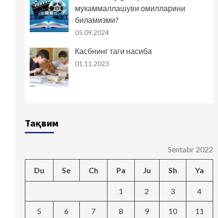
мукаммаллашуви омилларини
биламизми?
05.09.2024
Касбнинг таги насиба
01.11.2023
Тақвим
Sentabr 2022
Du
Se
Ch
Pa
Ju
Sh
Ya
1
2
3
4
5
6
7
8
9
10
11