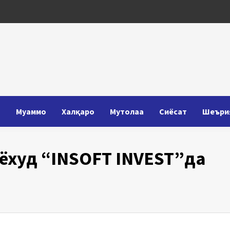
Т
Муаммо
Халқаро
Мутолаа
Сиёсат
Шеъри
ёхуд “INSOFT INVEST”да