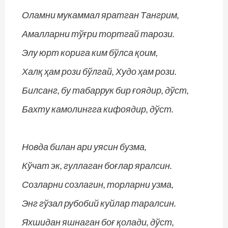
Оламни мукаммал яратган Тангрим,
Амалларни тўғри тортгай тарози.
Элу юрт корига ким бўлса қоим,
Халқ ҳам рози бўлгай, Худо ҳам рози.
Билсанг, бу табаррук бир ғоядир, дўст,
Бахту камолингга кифоядир, дўст.
Новда билан ари уясин бузма,
Кўчат эк, гуллаган боғлар яралсин.
Созларни созлагин, торларни узма,
Энг гўзал рубобий куйлар таралсин.
Яхшидан яшнаган боғ қолади, дўст,