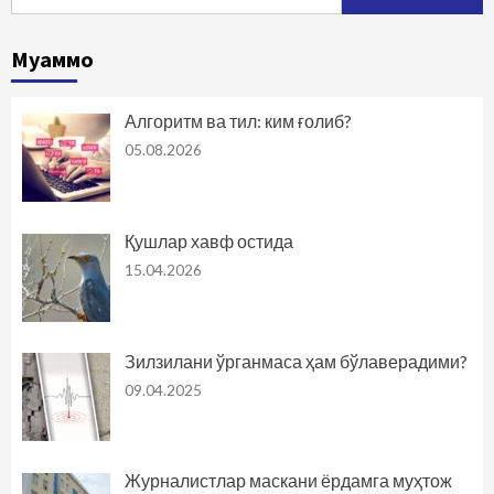
Муаммо
Алгоритм ва тил: ким ғолиб?
05.08.2026
Қушлар хавф остида
15.04.2026
Зилзилани ўрганмаса ҳам бўлаверадими?
09.04.2025
Журналистлар маскани ёрдамга муҳтож