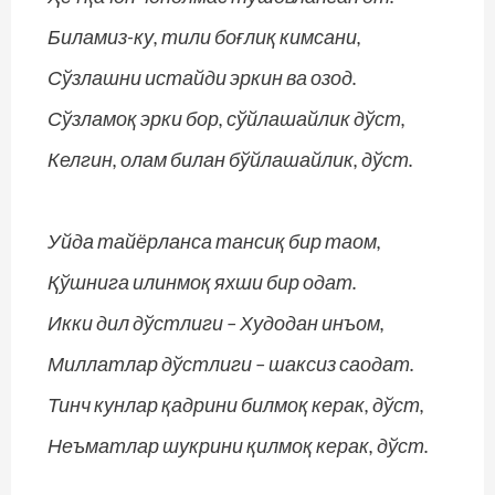
Биламиз-ку, тили боғлиқ кимсани,
Сўзлашни истайди эркин ва озод.
Сўзламоқ эрки бор, сўйлашайлик дўст,
Келгин, олам билан бўйлашайлик, дўст.
Уйда тайёрланса тансиқ бир таом,
Қўшнига илинмоқ яхши бир одат.
Икки дил дўстлиги – Худодан инъом,
Миллатлар дўстлиги – шаксиз саодат.
Тинч кунлар қадрини билмоқ керак, дўст,
Неъматлар шукрини қилмоқ керак, дўст.