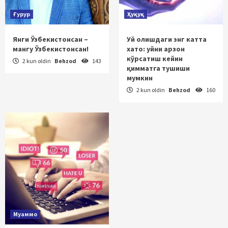
Ғурур
Ҳуқуқ
Янги Ўзбекистонсан –
Уй олишдаги энг катта
мангу Ўзбекистонсан!
хато: уйни арзон
кўрсатиш кейин
2 kun oldin
Behzod
143
қимматга тушиши
мумкин
2 kun oldin
Behzod
160
Муаммо