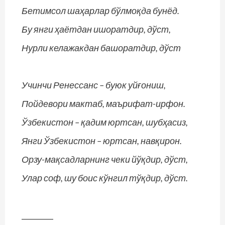
Бетимсол шаҳарлар бўлмоқда бунёд.
Бу янги ҳаётдан ишоратдир, дўст,
Нурли келажакдан башоратдир, дўст
Учинчи Ренессанс – буюк уйғониш,
Пойдевори мактаб, маърифат-ирфон.
Ўзбекистон – қадим юртсан, шубҳасиз,
Янги Ўзбекистон – юртсан, навқирон.
Орзу-мақсадларнинг чеки йўқдир, дўст,
Улар соф, шу боис кўнгил тўқдир, дўст.
_________