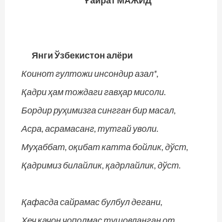
Ғайрат МАЖИД
Янги Ўзбекистон алёри
Коинот гултожи инсондир азал*,
Қадри ҳам тождаги гавҳар мисоли.
Бордир руҳимизга сингган бир масал,
Асра, асрамасанг, тутгай уволи.
Муҳаббат, оқибат катта бойлик, дўст,
Қадримиз билайлик, қадрлайлик, дўст.
Қафасда сайрамас булбул дегани,
Ҳеч қачон чополмас тушовланган от.