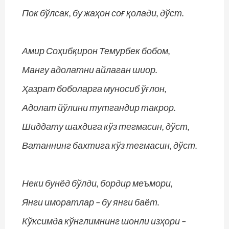
Пок бўлсак, бу жаҳон соғ қолади, дўст.
Амир Соҳибқирон Темурбек бобом,
Мангу адолатни айлаган шиор.
Ҳазрат боболарга муносиб ўғлон,
Адолат йўлини тутгандир такрор.
Шиддату шахдига кўз тегмасин, дўст,
Ватаннинг бахтига кўз тегмасин, дўст.
Неки бунёд бўлди, бордир меъмори,
Янги иморатлар – бу янги баёт.
Кўксимда кўнглимнинг шонли изҳори –