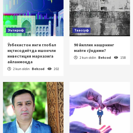
Эътироф
Таассуф
Ўзбекистон янги глобал
90 йиллик нашрнинг
иқтисодиётда ишончли
маёғи сўндими?
инвестиция марказига
2 kun oldin
Behzod
158
айланмоқда
2 kun oldin
Behzod
202