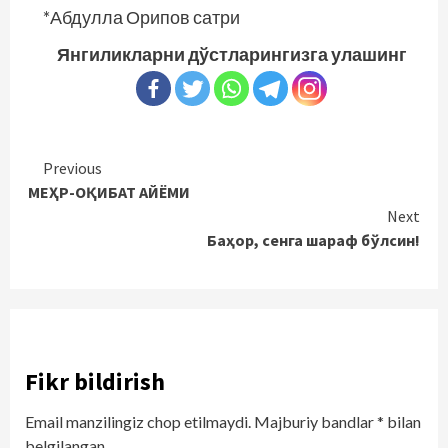
*Абдулла Орипов сатри
Янгиликларни дўстларингизга улашинг
Continue
Previous
МЕҲР-ОҚИБАТ АЙЁМИ
Reading
Next
Баҳор, сенга шараф бўлсин!
Fikr bildirish
Email manzilingiz chop etilmaydi.
Majburiy bandlar
*
bilan
belgilangan