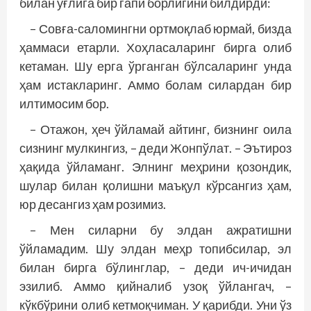
билан ўғлига бир гапи борлигини билдирди:
– Совға-саломингни ортмоқлаб юрмай, бизда
ҳаммаси етарли. Хоҳласаларинг бирга олиб
кетаман. Шу ерга ўрганган бўлсаларинг унда
ҳам истакларинг. Аммо болам силардан бир
илтимосим бор.
– Отажон, ҳеч ўйламай айтинг, бизнинг оила
сизнинг мулкингиз, – деди Жонпўлат. – Эътироз
ҳақида ўйламанг. Элнинг меҳрини қозондик,
шулар билан қолишни маъқул кўрсангиз ҳам,
юр десангиз ҳам розимиз.
– Мен силарни бу элдан ажратишни
ўйламадим. Шу элдан меҳр топибсилар, эл
билан бирга бўлинглар, – деди ич-­ичидан
эзилиб. Аммо қийналиб узоқ ўйлангач, –
кўкбўрини олиб кетмоқчиман. У қарибди. Уни ўз