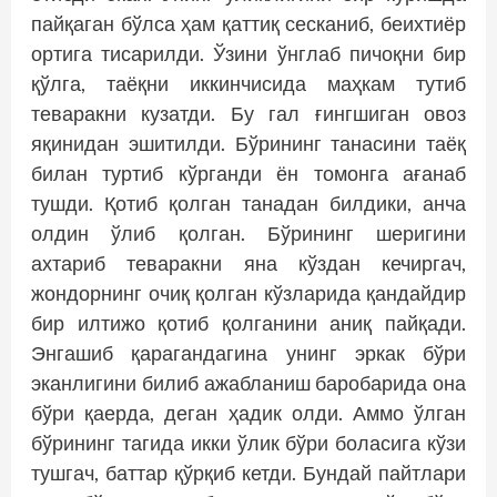
пайқаган бўлса ҳам қаттиқ сесканиб, беихтиёр
ортига тисарилди. Ўзини ўнглаб пичоқни бир
қўлга, таёқни иккинчисида маҳкам тутиб
теваракни кузатди. Бу гал ғингшиган овоз
яқинидан эшитилди. Бўрининг танасини таёқ
билан туртиб кўрганди ён томонга ағанаб
тушди. Қотиб қолган танадан билдики, анча
олдин ўлиб қолган. Бўрининг шеригини
ахтариб теваракни яна кўздан кечиргач,
жондорнинг очиқ қолган кўзларида қандайдир
бир илтижо қотиб қолганини аниқ пайқади.
Энгашиб қарагандагина унинг эркак бўри
эканлигини билиб ажабланиш баробарида она
бўри қаерда, деган ҳадик олди. Аммо ўлган
бўрининг тагида икки ўлик бўри боласига кўзи
тушгач, баттар қўрқиб кетди. Бундай пайтлари