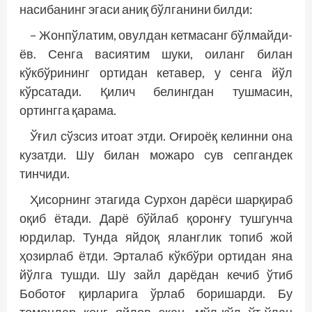
насибанинг эгаси аниқ бўлганини билди:
– Жонпўлатим, овулдан кетмасанг бўлмайди-
ёв. Сенга васиятим шуки, оиланг билан
кўкбўрининг ортидан кетавер, у сенга йўл
кўрсатади. Қилич белингдан тушмасин,
ортингга қарама.
Ўғил сўзсиз итоат этди. Оғироёқ келинни она
кузатди. Шу билан можаро сув сепгандек
тинчиди.
Ҳисорнинг этагида Сурхон дарёси шарқираб
оқиб ётади. Дарё бўйлаб қоронғу тушгунча
юрдилар. Тунда яйдоқ яланглик топиб жой
ҳозирлаб ётди. Эрталаб кўкбўри ортидан яна
йўлга тушди. Шу зайл дарёдан кечиб ўтиб
Боботоғ қирларига ўрлаб боришарди. Бу