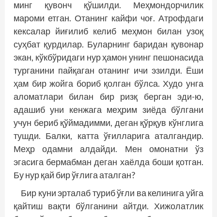
минг қувонч қўшилди. Меҳмондорчилик
мароми етган. Отанинг кайфи чоғ. Атрофдаги
кексалар йиғилиб келиб меҳмон билан узоқ
суҳбат қурдилар. Буларнинг баридан қувонар
экан, кўкбўридаги нур ҳамон унинг пешонасида
турганини пайқаган отанинг ичи эзилди. Ёши
ҳам бир жойга бориб қолган бўлса. Худо унга
аломатлари билан бир ризқ берган эди-ю,
адашиб уни кенжага меҳрим зиёда бўлгани
учун бериб қўймадимми, деган қўрқув кўнглига
тушди. Балки, катта ўғилларига аталгандир.
Меҳр одамни алдайди. Мен омонатни ўз
эгасига бермаб­ман деган хаёлда боши қотган.
Бу нур қай бир ўғлига аталган?
Бир куни эрталаб туриб ўғли ва келинига уйга
қайтиш вақти бўлганини айт­­ди. Хижолатлик