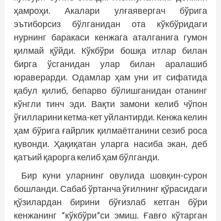
ҳамроҳи. Акалари улғаявергач бўрига
эътиборсиз бўлганидан ота кўкбўридаги
нурнинг баракаси кенжага аталганига гумон
қилмай қўйди. Кўкбўри бошқа итлар билан
бирга ўсганидан улар билан аралашиб
юраверарди. Одамлар ҳам уни ит сифатида
қабул қилиб, бепарво бўлишганидан отанинг
кўнгли тинч эди. Вақти замони келиб чўпон
ўғилларини кетма-кет уйлантирди. Кенжа келин
ҳам бўрига ғайрлик қилмаётганини сезиб роса
қувонди. Ҳақиқатан уларга насиба экан, деб
қатъий қарорга келиб ҳам бўлганди.
Бир куни уларнинг овулида шовқин-сурон
бошланди. Сабаб ўртанча ўғилнинг қўрасидаги
қўзилардан бирини бўғизлаб кетган бўри
кенжанинг “кўкбўри”си эмиш. Ғавғо кўтарган