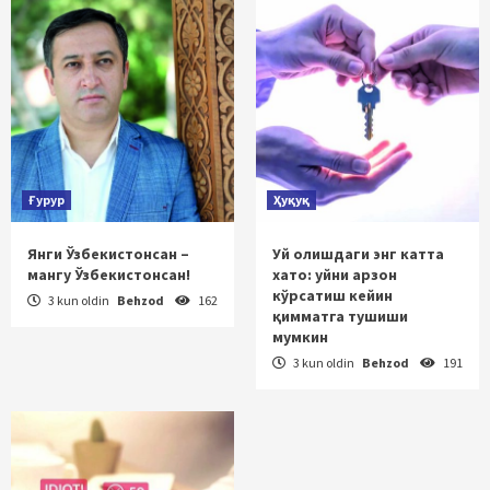
Ғурур
Ҳуқуқ
Янги Ўзбекистонсан –
Уй олишдаги энг катта
мангу Ўзбекистонсан!
хато: уйни арзон
кўрсатиш кейин
3 kun oldin
Behzod
162
қимматга тушиши
мумкин
3 kun oldin
Behzod
191