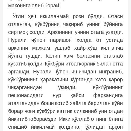
маконига олиб борай.
Ўғли ҳеч иккиланмай рози бўлди. Отаси
отлангач, кўкбўрини чақириб унинг бўйнига
сиртмоқ солди. Арқоннинг учини отага узатди.
Нурали чўпон паришон ҳолда от устида
арқонни маҳкам ушлаб хайр-хўш қилганча
йўлга тушди. Келин ҳам боласини етаклаб
кузатиб қолди. Кўкбўри итоаткорлик билан отга
эргашди. Нурали чўпон ич-ичидан инг­раниб,
кўкбўрининг ҳаракатини кўрганда хато қарор
чиқарганидан ўкинди. Кўкбўрининг
пешонасидаги нур қайси фарзандига
аталганидан боши қотиб хаёлга берилган кўйи
борар чоғи кўкбўри қаттиқ силкиниб уни отдан
йиқитиб юбораёзди. Икки қўллаб отнинг ёлига
ёпишиб йиқилмай қолди-ю, қўлидан арқон