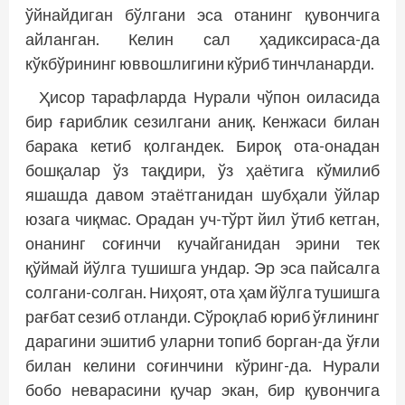
ўйнайдиган бўлгани эса отанинг қувончига
айланган. Келин сал ҳадиксираса-да
кўкбўрининг юввошлигини кўриб тинчланарди.
Ҳисор тарафларда Нурали чўпон оиласида
бир ғариблик сезилгани аниқ. Кенжаси билан
барака кетиб қолгандек. Бироқ ота-онадан
бошқалар ўз тақдири, ўз ҳаётига кўмилиб
яшашда давом этаётганидан шубҳали ўйлар
юзага чиқмас. Орадан уч-тўрт йил ўтиб кетган,
онанинг соғинчи кучайганидан эрини тек
қўймай йўлга тушишга ундар. Эр эса пайсалга
солгани-солган. Ниҳоят, ота ҳам йўлга тушишга
рағбат сезиб отланди. Сўроқлаб юриб ўғлининг
дарагини эшитиб уларни топиб борган-да ўғли
билан келини соғинчини кўринг-да. Нурали
бобо неварасини қучар экан, бир қувончига