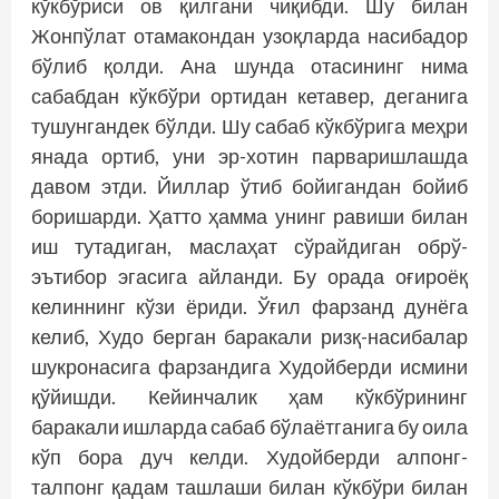
кўкбўриси ов қилгани чиқибди. Шу билан
Жонпўлат отамакондан узоқларда насибадор
бўлиб қолди. Ана шунда отасининг нима
сабабдан кўкбўри ортидан кетавер, деганига
тушунгандек бўлди. Шу сабаб кўкбўрига меҳри
янада ортиб, уни эр-хотин парваришлашда
давом этди. Йиллар ўтиб бойигандан бойиб
боришарди. Ҳатто ҳамма унинг равиши билан
иш тутадиган, маслаҳат сўрайдиган обрў-
эътибор эгасига айланди. Бу орада оғироёқ
келиннинг кўзи ёриди. Ўғил фарзанд дунёга
келиб, Худо берган баракали ризқ-насибалар
шукронасига фарзандига Худойберди исмини
қўйишди. Кейинчалик ҳам кўкбўрининг
баракали ишларда сабаб бўлаётганига бу оила
кўп бора дуч келди. Худойберди алпонг-
талпонг қадам ташлаши билан кўкбўри билан