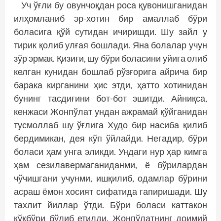
Уч ўғли бу овунчоқдан роса қувонишганидан
илҳомланиб эр-хотин бир амаллаб бўри
боласига қўй сутидан ичиришди. Шу зайл у
тирик қолиб улғая бошлади. Яна болалар учун
зўр эрмак. Қизиғи, шу бўри боласини уйига олиб
келган кунидан бошлаб рўзғорига айрича бир
барака кирганини ҳис этди, ҳатто хотинидан
бунинг тасдиғини бот-бот эшитди. Айниқса,
кенжаси Жонпўлат ундан ажрамай қўйганидан
тусмоллаб шу ўғлига Худо бир насиба қилиб
бердимикан, дея кўп ўйлайди. Негадир, бўри
боласи ҳам унга эликди. Ундаги нур ҳар кимга
ҳам сезилавермаганиданми, ё бўрилардан
чўчишгани учунми, ишқилиб, одамлар бўрини
асраш ёмон хосият сифатида гапиришади. Шу
тахлит йиллар ўтди. Бўри боласи каттакон
кўкбўри бўлиб етилди. Жонпўлатнинг доимий