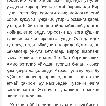
томонлар кенг яйлов экан, мўл-кўл ўт-ўлан
ўсадиган қирлар бўйлаб кетиб боришарди. Бир
куни катта бир сойдаги очиқ майдонга етиб
бориб кўкбўри чўнқайиб ўтириб осмонга қараб
увлади. Кейин атрофни айланиб келиб увлаган
жо­йида ётиб олди. Эр-хотин шу ерга қўшини
тушириб жой ҳозирлашга тушди. Одатдагидек
тун осуда эди. Кўкбўри ёнларида бўлганидан
бехавотир уйқуга кетдилар. Бирор шарпани
сезса жонивор ириллаб хабар бериши аниқ.
Аммо эрталаб уйқудан туриши билан иккиси
ҳам ҳайратда қолишди. Атроф тўла қундуз. Бу
мўйнали жониворлар қаердан келганига ақли
етмай ҳайрон. Бу насибадан қувончи ичига
сиғмай кетган Жонпўлат уларнинг терисини
шилишга киришди.
Хотини тайёр териларни қуритиш учун бирин-