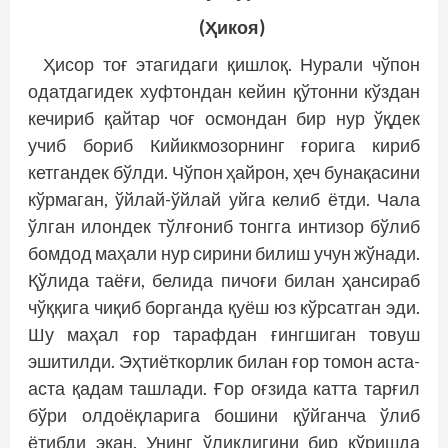
(Ҳикоя)
Ҳисор тоғ этагидаги қишлоқ. Нур­али чўпон
одатдагидек хуфтондан кейин қўтонни кўздан
кечириб қайтар чоғ осмондан бир нур ўқдек
учиб бориб Кийикмозорнинг ғорига кириб
кетгандек бўлди. Чўпон ҳайрон, ҳеч бунақасини
кўрмаган, ўйлай-ўйлай уйга келиб ётди. Чала
ўлган илондек тўлғониб тонг­­га интизор бўлиб
бомдод маҳали нур сирини билиш учун жўнади.
Қўлида таёғи, белида пичоғи билан ҳансираб
чўққига чиқиб борганда қуёш юз кўрсатган эди.
Шу маҳал ғор тарафдан ғингшиган товуш
эшитилди. Эҳтиёткорлик билан ғор томон аста-
аста қадам ташлади. Ғор оғзида катта тарғил
бўри олдоёқларига бошини қўйганча ўлиб
ётибди экан. Унинг ўликлигини бир кўришда