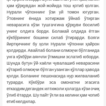
ҳам қўрқувдан жой-жойида тош қотиб қолган.
Нурали чўпоннинг ўзи уй томон югурган.
Ўтовнинг ёнида хотиржам ўйнаб ўтирган
неварасига кўзи тушгачгина қўрқуви босилиб
унинг олдига борди. Болакай олдида ётган
кўкбўрининг бошини силаб ўтирарди. Бояги
йиртқичнинг бу ҳоли Нурали чўпонни ҳайрон
қолдирди. Авайлаб болани олмоқчи бўлганида
унга кўкбўри аянчли ўтмишни эслатиб юборди.
Шунда бутун ўй-хаёли чувалашиб неварасини
кўтариб олмоқчи бўлган узанган қўллар ҳавода
қолди. Боланинг пешонасида нур жилваланиб
турарди. Кўкбўри эса омонатни эгасига
етказдим дегандек илтижоли ҳолатда кўзи очиқ
ўлиб ётарди. Шу пайт ўғли ва келини ҳам чопиб
етиб келдилар.