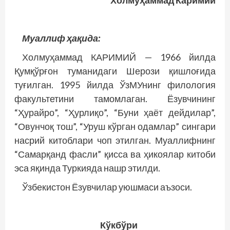
Холмуҳаммад Каримий
Муаллиф ҳақида:
Холмуҳаммад КАРИМИЙ — 1966 йилда
Қумқўрғон туманидаги Шерози қишлоғида
туғилган. 1995 йилда ЎзМУнинг филология
факультетини тамомлаган. Ёзувчининг
“Ҳурайро”, “Ҳурлиқо”, “Буни ҳаёт дейдилар”,
“Овунчоқ тош”, “Уруш кўрган одамлар” сингари
насрий китоблари чоп этилган. Муаллифнинг
“Самарқанд фасли” қисса ва ҳикоялар китоби
эса яқинда Туркияда нашр этилди.
Ўзбекистон Ёзувчилар уюшмаси аъзоси.
Кўкбўри