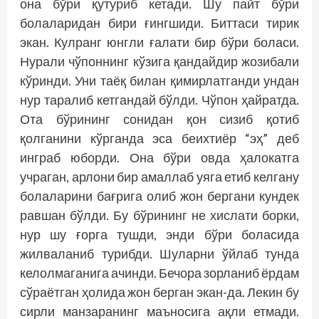
она бўри қутуриб кетади. Шу пайт бўри
болаларидан бири ғингшиди. Биттаси тирик
экан. Кулранг юнгли ғалати бир бўри боласи.
Нурали чўпоннинг кўзига қандайдир жозибали
кўринди. Уни таёқ билан қимирлатганди ундан
нур таралиб кетгандай бўлди. Чўпон ҳайратда.
Ота бўрининг сонидан қон сизиб қотиб
қолганини кўрганда эса беихтиёр “эҳ” деб
инграб юборди. Она бўри овда ҳалокатга
учраган, арлони бир амаллаб уяга етиб келгану
болаларини бағрига олиб жон бергани кундек
равшан бўлди. Бу бўрининг не хислати борки,
нур шу ғорга тушди, энди бўри боласида
жилваланиб турибди. Шуларни ўйлаб тунда
келолмаганига ачинди. Бечора зорланиб ёрдам
сўраётган ҳолида жон берган экан-да. Лекин бу
сирли манзаранинг маъносига ақли етмади.