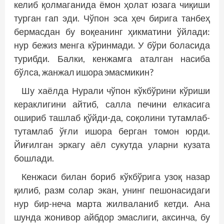
келиб қолмаганида ёмон ҳолат юзага чиқиши
турган гап эди. Чўпон эса ҳеч бирига танбеҳ
бермасдан бу воқеанинг ҳикматини ўйлади:
нур бежиз менга кўринмади. У бўри боласида
турибди. Балки, кенжамга аталган насиба
бўлса, жанжал ишора эмасмикин?
Шу хаёлда Нурали чўпон кўкбўрини кўриши
кераклигини айтиб, салла печини елкасига
ошириб ташлаб қўйди-да, соқолини тутамлаб-
тутамлаб ўғли ишора берган томон юрди.
Йиғилган эркагу аёл сукутда уларни кузата
бош­лади.
Кенжаси билан бориб кўкбўрига узоқ назар
қилиб, разм солар экан, унинг пешонасидаги
нур бир-неча марта жилваланиб кетди. Ана
шунда жонивор айбдор эмаслиги, аксинча, бу