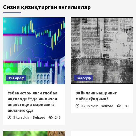
Сизни қизиқтирган янгиликлар
Эътироф
Таассуф
Ўзбекистон янги глобал
90 йиллик нашрнинг
иқтисодиётда ишончли
маёғи сўндими?
инвестиция марказига
3 kun oldin
Behzod
180
айланмоқда
3 kun oldin
Behzod
246