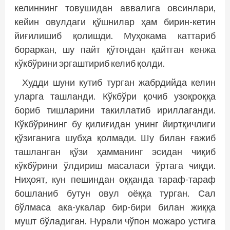
келиннинг товушидан аввалига овсинлари,
кейин овулдаги қўшнилар ҳам бирин-кетин
йиғилишиб қолишди. Муҳокама каттариб
бораркан, шу пайт қўтондан қайтган кенжа
кўкбўрини эргаштириб келиб қолди.
Худди шуни кутиб турган жабрдийда келин
уларга ташланди. Кўкбўри қочиб узоқроққа
бориб тишларини такиллатиб ириллаганди.
Кўкбўрининг бу қилиғидан унинг йиртқичлиги
қўзиганига шубҳа қолмади. Шу билан ғажиб
ташланган қўзи ҳамманинг эсидан чиқиб
кўкбўрини ўлдириш масаласи ўртага чиқди.
Ниҳоят, кун пешиндан оққанда тараф-тараф
бош­ланиб бутун овул оёққа турган. Сал
бўлмаса ака-укалар бир-бири билан жиққа
мушт бўладиган. Нурали чўпон можаро устига