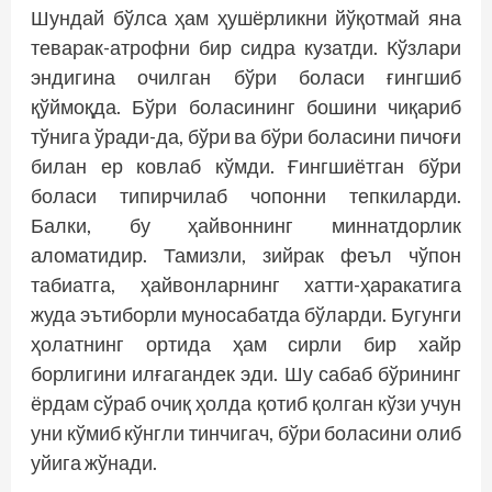
Шундай бўлса ҳам ҳушёрликни йўқотмай яна
теварак-атрофни бир сидра кузатди. Кўзлари
эндигина очилган бўри боласи ғингшиб
қўймоқда. Бўри боласининг бошини чиқариб
тўнига ўради-да, бўри ва бўри боласини пичоғи
билан ер ковлаб кўмди. Ғингшиётган бўри
боласи типирчилаб чопонни тепкиларди.
Балки, бу ҳайвоннинг миннатдорлик
аломатидир. Тамизли, зийрак феъл чўпон
табиатга, ҳайвонларнинг хатти-ҳаракатига
жуда эътиборли муносабатда бўларди. Бугунги
ҳолатнинг ортида ҳам сирли бир хайр
борлигини илғагандек эди. Шу сабаб бўрининг
ёрдам сўраб очиқ ҳолда қотиб қолган кўзи учун
уни кўмиб кўнгли тинчигач, бўри боласини олиб
уйига жўнади.