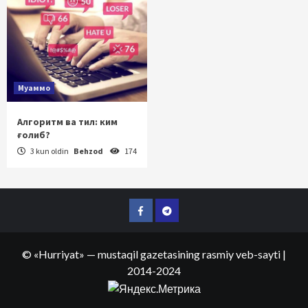
Муаммо
Алгоритм ва тил: ким
ғолиб?
3 kun oldin
Behzod
174
Facebook
Telegram
©
«Hurriyat»
— mustaqil gazetasining rasmiy veb-sayti
|
2014-2024