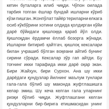
кетин буталарга илиб чиқди. Чўпон оилада
тарбия топган ёшлар бундай ишларни кўриб
кўзи пишган. Жонпўлат тайёр териларни елкага
осиб кўкбўрини хотини олдида қолдирган кўйи
дарё бўйидаги қишлоққа қараб йўл олди.
Қишлоқдан ёрдамчи ёллаб бозорга жўнади.
Ишларни битириб қайтгач, қишлоқ кексалари
билан учрашиб бўлган воқеани айтиб бунинг
сирини сўради. Кексалар зўр гап айтди. Бу
тоғнинг икки тарафида икки дарё оқар экан.
Бири Жайҳун, бири Сурхон. Ана шу икки
дарёдаги қундузлар йилнинг маълум тунлари
гала-гала бўлиб шу маконда жуфтлашишга
келар эмиш. Шу кеча келган гала уларнинг
ризқи бўлиб чиқди. Жуфтлашгани келган
қундузларни бир-бирига етишмасидан унинг