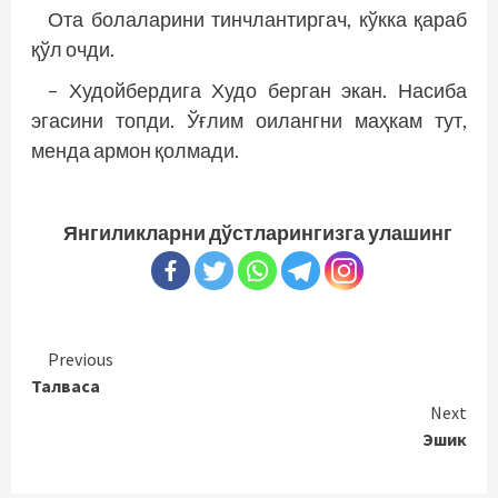
Ота болаларини тинчлантиргач, кўкка қараб
қўл очди.
– Худойбердига Худо берган экан. Насиба
эгасини топди. Ўғлим оиланг­­ни маҳкам тут,
менда армон қолмади.
Янгиликларни дўстларингизга улашинг
Continue
Previous
Талваса
Reading
Next
Эшик