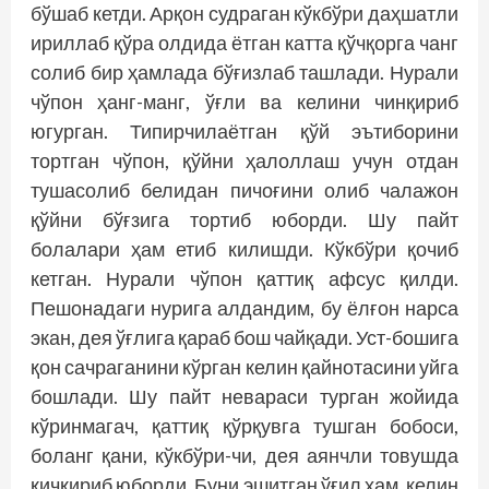
бўшаб кетди. Арқон судраган кўкбўри даҳшатли
ириллаб қўра олдида ётган катта қўчқорга чанг
солиб бир ҳамлада бўғизлаб ташлади. Нурали
чўпон ҳанг-манг, ўғли ва келини чинқириб
югурган. Типирчилаётган қўй эътиборини
тортган чўпон, қўйни ҳалоллаш учун отдан
тушасолиб белидан пичоғини олиб чалажон
қўйни бўғзига тортиб юборди. Шу пайт
болалари ҳам етиб килишди. Кўкбўри қочиб
кетган. Нурали чўпон қаттиқ афсус қилди.
Пешонадаги нурига алдандим, бу ёлғон нарса
экан, дея ўғлига қараб бош чайқади. Уст-бошига
қон сачраганини кўрган келин қайнотасини уйга
бош­лади. Шу пайт невараси турган жо­йида
кўринмагач, қаттиқ қўрқувга тушган бобоси,
боланг қани, кўкбўри-чи, дея аянчли товушда
қичқириб юборди. Буни эшитган ўғил ҳам, келин