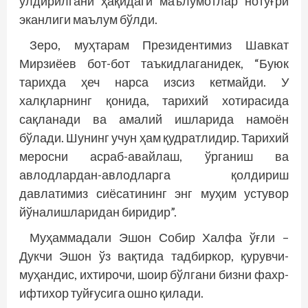
ўлдирилгани ҳақидаги маълумотлар нотўғри
эканлиги маълум бўлди.
Зеро, муҳтарам Президентимиз Шавкат
Мирзиёев бот-бот таъкидлаганидек, “Буюк
тарихда ҳеч нарса изсиз кетмайди. У
халқларнинг қонида, тарихий хотирасида
сақланади ва амалий ишларида намоён
бўлади. Шунинг учун ҳам қудратлидир. Тарихий
меросни асраб-авайлаш, ўрганиш ва
авлодлардан-авлодларга қолдириш
давлатимиз сиёсатининг энг муҳим устувор
йўналишларидан биридир”.
Муҳаммадали Эшон Собир Халфа ўғли –
Дукчи Эшон ўз вақтида тадбиркор, қурувчи-
муҳандис, ихтирочи, шоир бўлгани бизни фахр-
ифтихор туйғусига ошно қилади.