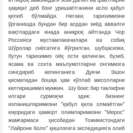
ҳақиқат деб бонг уришаётганини асло қабул
қилиб бўлмайди. Негаки, тарихимизни
ўрганишда бундан бир асрдан зиёд аввалги
вақтлардаги янада аниқроқ айтганда Чор
Россияси мустамлакачилари ва собиқ
Шўролар сиёсатига йўғрилган, шубҳасизки,
бутун тарихимиз оёқ ости қилинган, бузиб,
ясама ва сохта маълумотларни онгимизга
сингдириб келинганига Дукчи Эшон
қисматидан бошқа ҳам кўплаб мисолларни
келтиришимиз мумкин. Шу боис бир таклифни
илгари сурмоқчи эдик: бизнинг
изланишларимизни “қабул қила олмаётган”
юқоридаги ҳамюрт олимларимизни “Мерос“
жамғармаси ҳисобидан Тожикис­тондаги
“Лайрони боло” қишлоғига экспедицияга олиб