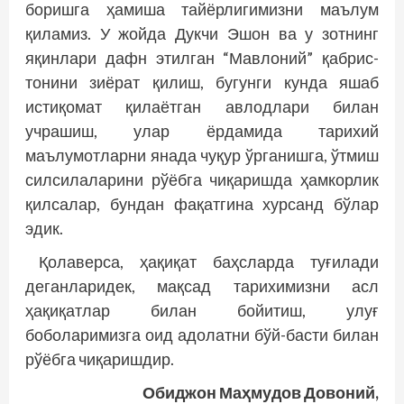
боришга ҳамиша тайёрлигимизни маълум
қиламиз. У жойда Дукчи Эшон ва у зотнинг
яқинлари дафн этилган “Мавлоний” қабрис­
тонини зиёрат қилиш, бугунги кунда яшаб
истиқомат қилаётган авлодлари билан
учрашиш, улар ёрдамида тарихий
маълумотларни янада чуқур ўрганишга, ўтмиш
силсилаларини рўёбга чиқаришда ҳамкорлик
қилсалар, бундан фақатгина хурсанд бўлар
эдик.
Қолаверса, ҳақиқат баҳсларда туғилади
деганларидек, мақсад тарихимизни асл
ҳақиқатлар билан бойитиш, улуғ
боболаримизга оид адолатни бўй-басти билан
рўёбга чиқаришдир.
Обиджон Маҳмудов Довоний,