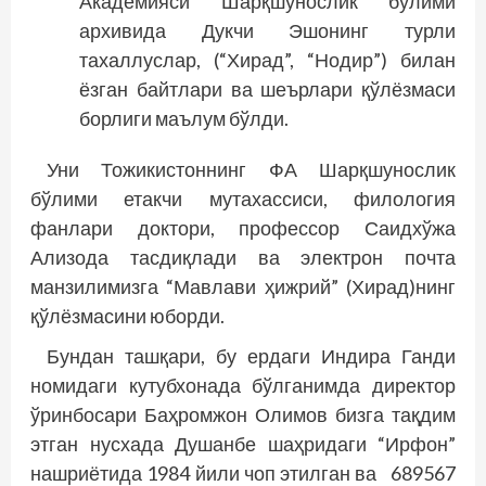
Академияси Шарқшунослик бўлими
архивида Дукчи Эшонинг турли
тахаллуслар, (“Хирад”, “Нодир”) билан
ёзган байтлари ва шеърлари қўлёзмаси
борлиги маълум бўлди.
Уни Тожикистоннинг ФА Шарқшунослик
бўлими етакчи мутахассиси, филология
фанлари доктори, профессор Саидхўжа
Ализода тасдиқлади ва электрон почта
манзилимизга “Мавлави ҳижрий” (Хирад)нинг
қўлёзмасини юборди.
Бундан ташқари, бу ердаги Индира Ганди
номидаги кутубхонада бўлганимда директор
ўринбосари Баҳромжон Олимов бизга тақдим
этган нусхада Душанбе шаҳридаги “Ирфон”
нашриётида 1984 йили чоп этилган ва 689567