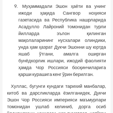
Муҳаммадали Эшон ҳаёти ва унинг
ижоди ҳақида Сангвор ноҳияси
газетасида ва Республика нашрларида
Асадулло Лайроний томонидан турли
йилларда эълон қилинган
мақолаларининг нусхалари олиндики,
унда ҳам ҳазрат Дукчи Эшонни шу юртда
яшаб ўтгани, амалга оширган
бунёдкорлик ишлари, ижодий фаолияти
ҳамда Чор Россияси босқинчиларига
қарши курашига кенг ўрин берилган.
Хуллас, бугунги кундаги тарихий манбалар,
китоб ва дарсликларда ёзилганидек, Дукчи
Эшон Чор Рос­сияси империяси маъмурлари
томонидан ушлаб келиниб, дорга осиб