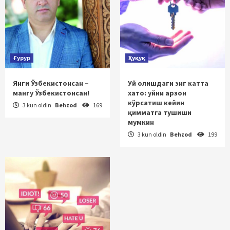
Ғурур
Ҳуқуқ
Янги Ўзбекистонсан –
Уй олишдаги энг катта
мангу Ўзбекистонсан!
хато: уйни арзон
кўрсатиш кейин
3 kun oldin
Behzod
169
қимматга тушиши
мумкин
3 kun oldin
Behzod
199