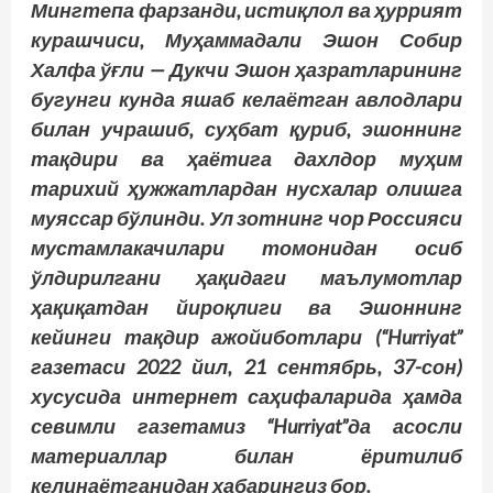
Мингтепа фарзанди, истиқлол ва ҳуррият
курашчиси, Муҳаммадали Эшон Собир
Халфа ўғли — Дукчи Эшон ҳазратларининг
бугунги кунда яшаб келаётган авлодлари
билан учрашиб, суҳбат қуриб, эшоннинг
тақдири ва ҳаётига дахлдор муҳим
тарихий ҳужжатлардан нусхалар олишга
муяссар бўлинди. Ул зотнинг чор Россияси
мустамлакачилари томонидан осиб
ўлдирилгани ҳақидаги маълумотлар
ҳақиқатдан йироқлиги ва Эшоннинг
кейинги тақдир ажойиботлари (“Hurriyat”
газетаси 2022 йил, 21 сентябрь, 37-сон)
хусусида интернет саҳифаларида ҳамда
севимли газетамиз “Hurriyat”да асос­­ли
материаллар билан ёритилиб
келинаётганидан хабарингиз бор.