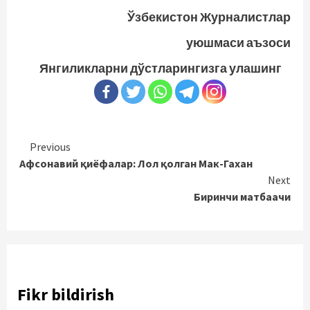
Ўзбекистон Журналистлар
уюшмаси аъзоси
Янгиликларни дўстларингизга улашинг
Continue
Previous
Афсонавий қиёфалар: Лол қолган Мак-Гахан
Reading
Next
Биринчи матбаачи
Fikr bildirish