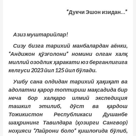
“Дукчи Эшон изидан…”
Азиз муштарийлар!
Сизу бизга тарихий манбалардан аёнки,
“Андижон қўзғолони” номини олган халқ
миллий озодлик ҳаракати юз берганлигига
келгуси 2023 йил 125 йил бўлади.
Ушбу сана олдидан тарихий ҳақиқат ва
адолатни қарор топтириш мақсадида бир
неча бор халқаро илмий экспедиция
ташкил этилиб, дўст ва қардош
Тожикистон Республикаси Душанбе
шаҳрининг Тавилдара (ҳозирги Сангвор)
но­ҳияси “Лайрони боло” қишлоғида бўлиб,