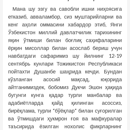
Мана шу эзгу ва савобли ишни ниҳоясига
етказиб, авваламбор, сиз муштарийларни ва
кенг аҳоли оммасини хабардор этиб, Янги
Ўзбекистон миллий давлатчилик тарихининг
яқин ўтмиши билан боғлиқ саҳифаларини
ёрқин мисоллар билан асослаб бериш учун
навбатдаги сафаримиз шу йилнинг 12-19
сентябрь кунлари Тожикистон Республикаси
пойтахти Душанбе шаҳрида кечди. Бундан
кўзланган асосий мақсад, юқорида
айтганимиздек, бобомиз Дукчи Эшон ҳақида
бугунги кунга қадар турли манбалар ва
адабиётларда қайд қилинган асоссиз,
бирёқлама, турли “бўёқлар” билан суғорилган
ва ўтмишдаги ҳукмрон ғоя ва мафкуралар
таъсирида ёзилган нохолис фикрларнинг