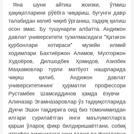
Яна шуни айтиш жоизки, ўтмиш
ҳақиқатларини рўёбга чиқариш, бугунги давр
талабидан келиб чиқиб ўрганиш, тадқиқ қилиш
осон эмас. Бу тушунарли албатта. Андижон
давлат университети тузилмасидаги “Қатағон
қурбонлари хотираси” музейи илмий
ходимлари Бахтиёржон Алимов, Мухторжон
Худоёров, Дилшодбек Ҳомидов, Азизбек
Маҳкамовлар турли матбуот нашрларида
чиқиш қилиб, Андижон давлат
университетининг ҳурматли профессори
Рустамбек Шамсиддинов ҳамда ёзувчи
Алиназар Эгамназаровлар ўз тадқиқотларида
Дукчи Эшон тақдирига оид биз томонимиздан
илгари сурилаётган янги маълумотларга
қарши ўлароқ фикр билдиришаётгани, собиқ
иттифоқ замонидаги эски далил ва факт­ларни