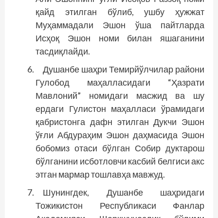
қайд этилган бўлиб, ушбу ҳужжат
Муҳаммадали Эшон ўша пайтларда
Исҳоқ Эшон номи билан яшаганини
тасдиқлайди.
Душанбе шаҳри Темирйўлчилар райони
Гулобод маҳалласидаги “Ҳазрати
Мавлоний” номидаги масжид ва шу
ердаги Гулистон маҳалласи ўрамидаги
қабристонга дафн этилган Дукчи Эшон
ўғли Абдураҳим Эшон даҳмасида Эшон
бобомиз отаси бўлган Собир дуктарош
бўлганини исботловчи касбий белгиси акс
этган мармар тош­лавҳа мавжуд.
Шунингдек, Душанбе шаҳридаги
Тожикистон Республикаси Фанлар