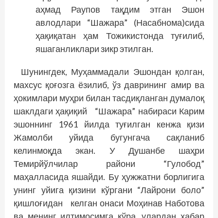
аҳмад Раупов тақдим этган Эшон
авлодлари “Шажара” (Насабнома)сида
ҳақиқатан ҳам Тожикистонда туғилиб,
яшаганликлари зикр этилган.
Шунингдек, Муҳаммадали Эшондан қолган,
махсус қоғозга ёзилиб, ўз даврининг амир ва
ҳокимлари муҳри билан тасдиқланган думалоқ
шаклдаги ҳақиқий “Шажара” набираси Карим
эшоннинг 1961 йилда туғилган кенжа қизи
Жамолби уйида бугунгача сақланиб
келинмоқда экан. У Душанбе шаҳри
Темирйўлчилар ра­йони “Гулобод”
маҳалласида яшайди. Бу ҳужжатни борлигига
унинг уйига қизини кўргани “Лайрони боло”
қиш­лоғидан келган онаси Моҳинав Наботова
ва менинг илтимосимга кўра, улардан хабар