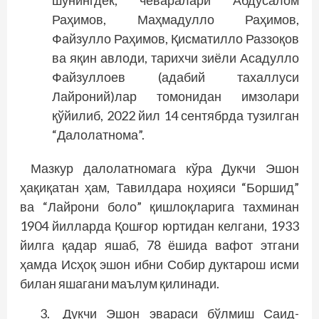
шунингдек, чеваралари Абдусалом
Раҳимов, Маҳмадулло Раҳимов,
Файзулло Раҳимов, Қисматилло Раззоқов
ва яқин авлоди, тарихчи зиё­­ли Асадулло
Файзуллоев (адабий тахаллуси
Лайроний)лар томонидан имзолари
қўйилиб, 2022 йил 14 сентябрда тузилган
“Далолатнома”.
Мазкур далолатномага кўра Дукчи Эшон
ҳақиқатан ҳам, Тавилдара но­ҳияси “Боршид”
ва “Лайрони боло” қиш­лоқларига тахминан
1904 йилларда Қошғор юртидан келгани, 1933
йилга қадар яшаб, 78 ёшида вафот этгани
ҳамда Исҳоқ эшон ибни Собир дуктарош исми
билан яшагани маълум қилинади.
Дукчи Эшон эвараси бўлмиш Саид­