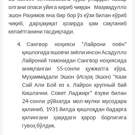
олгани опаси уйига кириб чиққан Маҳмадулло
эшон Раҳимов яна бир бор ўз кўзи билан кўриб
чиқиб, дарҳақиқат ҳозирда ҳам сақланиб
келаётганини тасдиқлади.
Сангвор ноҳияси “Лайрони поён”
қишлоғида яшовчи зиёли инсон Асадулло
Лайроний томонидан Сангвор ноҳиясида
аниқланган 55-сонли ҳужжатга кўра,
Муҳаммадали Эшон (Исҳоқ Эшон) “Кази
Сай Али Бой из к. Лайрон крупный бай
Кишлачни. Совет Ладжирг” ёзуви билан
24-сонли рўйхатда мол-мулки мусодара
қилиниб, 1931 йилда қишлоқдан бадарға
қилингани ҳақидаги қарор борлигига
гувоҳ бўлдик.