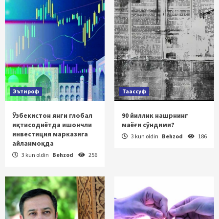
Эътироф
Таассуф
Ўзбекистон янги глобал
90 йиллик нашрнинг
иқтисодиётда ишончли
маёғи сўндими?
инвестиция марказига
3 kun oldin
Behzod
186
айланмоқда
3 kun oldin
Behzod
256