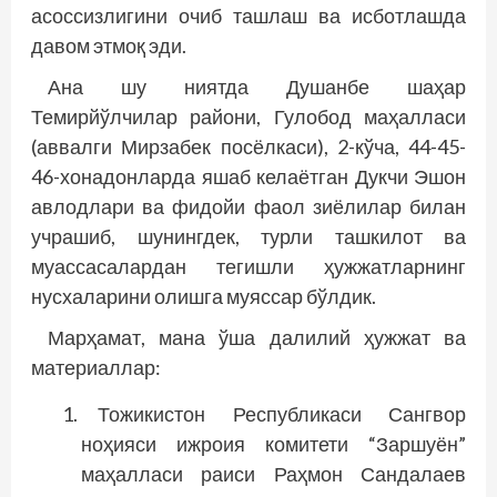
асоссизлигини очиб ташлаш ва исботлашда
давом этмоқ эди.
Ана шу ниятда Душанбе шаҳар
Темирйўлчилар райони, Гулобод маҳалласи
(аввалги Мирзабек посёлкаси), 2-кўча, 44-45-
46-хонадонларда яшаб келаётган Дукчи Эшон
авлодлари ва фидойи фаол зиёлилар билан
учрашиб, шунингдек, турли ташкилот ва
муассасалардан тегишли ҳужжатларнинг
нусхаларини олишга муяссар бўлдик.
Марҳамат, мана ўша далилий ҳужжат ва
материаллар:
Тожикистон Республикаси Сангвор
ноҳияси ижроия комитети “Заршуён”
маҳалласи раиси Раҳмон Сандалаев