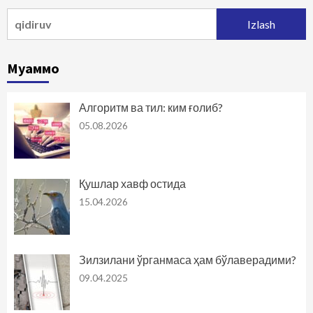
Qidirshish:
Муаммо
Алгоритм ва тил: ким ғолиб?
05.08.2026
Қушлар хавф остида
15.04.2026
Зилзилани ўрганмаса ҳам бўлаверадими?
09.04.2025