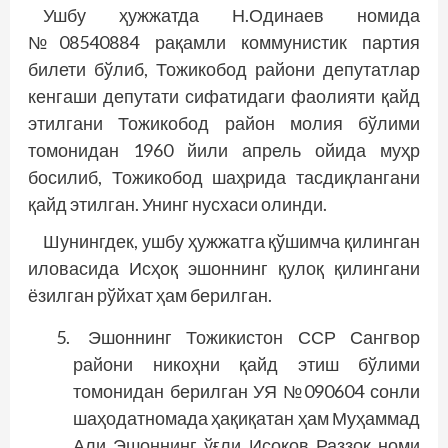
Ушбу ҳужжатда Н.Одинаев номида
№08540884 рақамли коммунистик партия
билети бўлиб, Тожикобод ра­йони депутатлар
кенгаши депутати сифатидаги фаолияти қайд
этилгани Тожикобод район молия бўлими
томонидан 1960 йили апрель ойида муҳр
босилиб, Тожикобод шаҳрида тасдиқлангани
қайд этилган. Унинг нусхаси олинди.
Шунингдек, ушбу ҳужжатга қўшимча қилинган
иловасида Исҳоқ эшоннинг қулоқ қилингани
ёзилган рўйхат ҳам берилган.
Эшоннинг Тожикистон ССР Сангвор
райони никоҳни қайд этиш бўлими
томонидан берилган УЯ №090604 сонли
шаҳодатномада ҳақиқатан ҳам Муҳаммад
Али Эшоннинг ўғли Исоқов Раззоқ номи