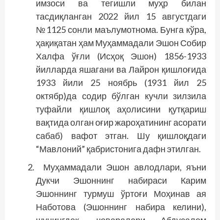
имзоси ва тегишли муҳр билан
тасдиқланган 2022 йил 15 августдаги
№1125 сонли маълумотнома. Бунга кўра,
ҳақиқатан ҳам Муҳаммад­али Эшон Собир
Халфа ўғли (Исҳоқ Эшон) 1856-1933
йилларда яшагани ва Лайрон қишлоғида
1933 йили 25 ноябрь (1931 йил 25
октябр)да содир бўлган кучли зилзила
туфайли қишлоқ аҳолисини қутқариш
вақтида олган оғир жароҳатининг асорати
сабаб) вафот этган. Шу қишлоқдаги
“Мавлоний” қабристонига дафн этилган.
Муҳаммадали Эшон авлодлари, яъни
Дукчи Эшоннинг набираси Карим
Эшоннинг турмуш ўртоғи Моҳинав ая
Наботова (Эшоннинг набира келини),