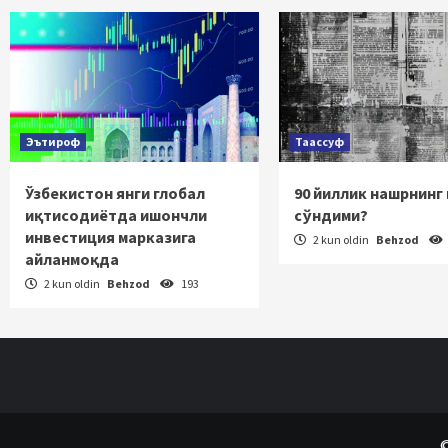
Эътироф
Таассуф
Ўзбекистон янги глобал
90 йиллик нашрнинг
иқтисодиётда ишончли
сўндими?
инвестиция марказига
2 kun oldin
Behzod
айланмоқда
2 kun oldin
Behzod
193