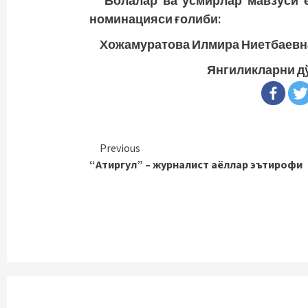
“Болалар ва ўсмирлар мавзуси 
номинацияси ғолиби:
Хожамуратова Илмира Ниетбаевн
Янгиликларни д
Continue
Previous
“Атиргул” – журналист аёллар эътирофи
Reading