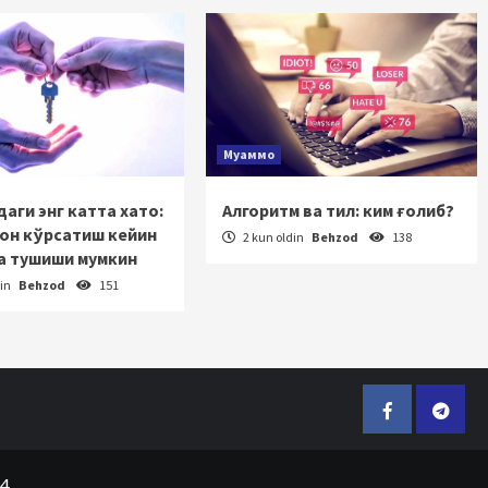
Муаммо
аги энг катта хато:
Алгоритм ва тил: ким ғолиб?
зон кўрсатиш кейин
2 kun oldin
Behzod
138
а тушиши мумкин
din
Behzod
151
Facebook
Telegr
24