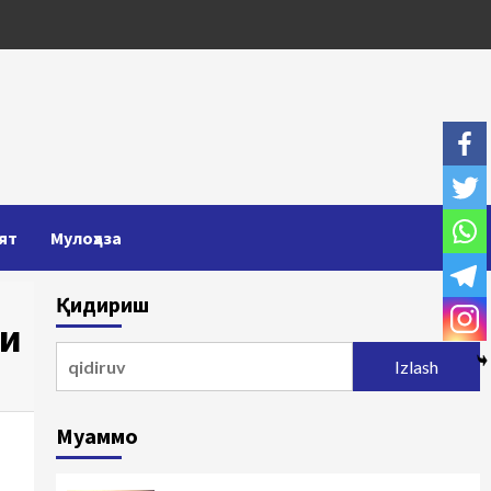
ят
Мулоҳаза
Қидириш
ри
Qidirshish:
Муаммо