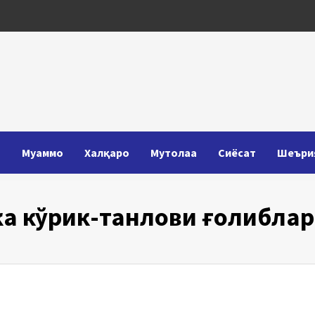
Т
Муаммо
Халқаро
Мутолаа
Сиёсат
Шеъри
ка кўрик-танлови ғолибла