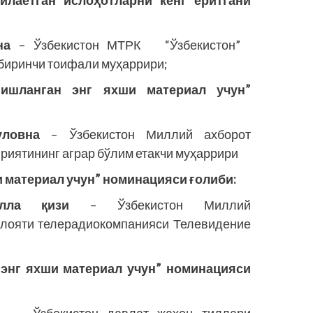
илаётган ислоҳотларни кенг ёритгани
на
– Ўзбекистон МТРК “Ўзбекис­тон”
биринчи тоифали муҳаррири;
ғишланган энг яхши материал учун”
уловна
– Ўзбекистон Миллий ахборот
ириятининг аграр бўлим етакчи муҳаррири
и материал учун” номинацияси ғолиби:
лла қизи
– Ўзбекистон Миллий
илояти телерадиокомпанияси Телевидение
 энг яхши материал учун” номинацияси