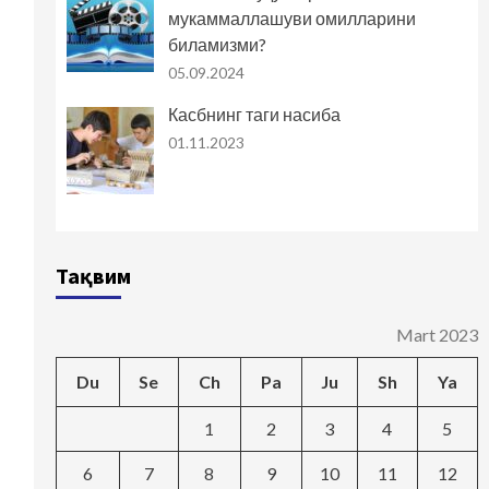
мукаммаллашуви омилларини
биламизми?
05.09.2024
Касбнинг таги насиба
01.11.2023
Тақвим
Mart 2023
Du
Se
Ch
Pa
Ju
Sh
Ya
1
2
3
4
5
6
7
8
9
10
11
12