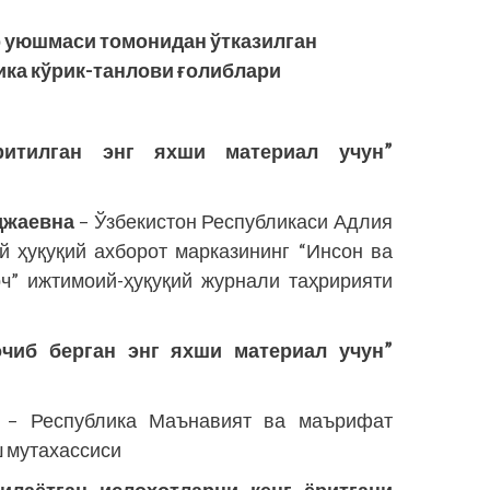
 уюшмаси томонидан ўтказилган
ика кўрик-танлови ғолиблари
ритилган энг яхши материал учун”
джаевна
– Ўзбекистон Республикаси Адлия
й ҳуқуқий ахборот марказининг “Инсон ва
рч” ижтимоий-ҳуқуқий журнали таҳририяти
чиб берган энг яхши материал учун”
и
– Республика Маънавият ва маърифат
ш мутахассиси