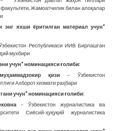
– Ўзбекистон давлат жаҳон тиллари
 факультети, Жамоатчилик билан алоқалар
ти
и энг яхши ёритилган материал учун”
Ўзбекистон Республикаси ИИВ Бирлашган
удий мухбири
ани учун” номинацияси ғолиби:
муҳаммадзокир қизи
– Ўзбекистон
тлиги Ахборот хизмати раҳбари
тгани учун” номинацияси ғолиби:
ковна
– Ўзбекистон журналис­тика ва
ситети Сиёсий-ҳуқуқий журналистика