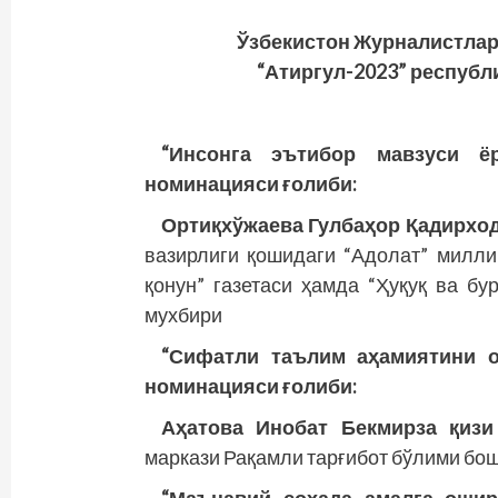
Ўзбекистон Журналистлар
“Атиргул-2023” республ
“Инсонга эътибор мавзуси ё
номинацияси ғолиби:
Ортиқхўжаева Гулбаҳор Қадирхо
вазирлиги қошидаги “Адолат” милли
қонун” газетаси ҳамда “Ҳуқуқ ва бу
мухбири
“Сифатли таълим аҳамиятини о
номинацияси ғолиби:
Аҳатова Инобат Бекмирза қиз
маркази Рақамли тарғибот бўлими бо