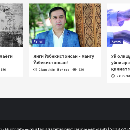
Ғурур
Ҳуқуқ
 маёғи
Янги Ўзбекистонсан – мангу
Уй олишд
Ўзбекистонсан!
уйни ар
қимматг
150
2 kun oldin
Behzod
139
2 kun ol
©
«Hurriyat»
— mustaqil gazetasining rasmiy veb-sayti
| 2014-20