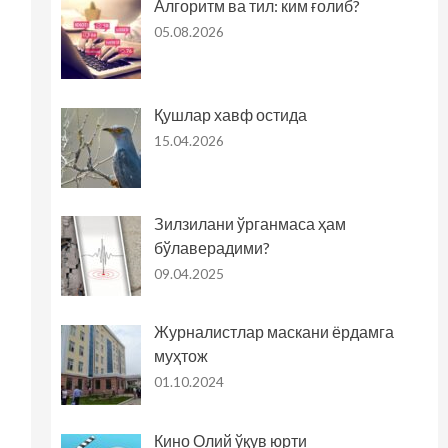
Алгоритм ва тил: ким ғолиб?
05.08.2026
Қушлар хавф остида
15.04.2026
Зилзилани ўрганмаса ҳам
бўлаверадими?
09.04.2025
Журналистлар маскани ёрдамга
муҳтож
01.10.2024
Кино Олий ўқув юрти