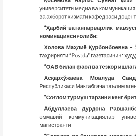
Қосимова Наргис Суннат қизи
университети медиа ва коммуникация
ва ахборот хизмати кафедраси доцен
“Ҳарбий-ватанпарварлик мавзус
номинацияси ғолиби:
Холова Маҳлиё Қурбонбоевна
– 
таҳририяти “Postda” газетасининг ҳуд
“ОАВ билан фаол ва тезкор ишлаг
Асқархўжаева Мовлуда Саид
Республикаси Мактабгача таълим аген
“Соғлом турмуш тарзини кенг ёри
Aбдуллаева Дурдона Равшанбе
оммавий коммуникациялар универ
магистранти