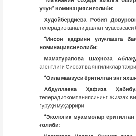
“Маънавий соҳада амалга ошир
учун” номинацияси ғолиби:
Худойбердиева Робия Довуров
телерадиоканали давлат муассасаси 
“Инсон қадрини улуғлашга ба
номинацияси ғолиби:
Маматурапова Шаҳноза Аблақ
агентлиги Сиёсат ва янгиликлар таҳр
“Оила мавзуси ёритилган энг яхш
Абдуллаева Ҳафиза Ҳабибу
телерадиокомпаниясининг Жиззах в
гуруҳи муҳаррири
“Экологик муаммолар ёритилган
ғолиби: