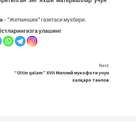
ёритилган энг яхши материаллар учун”
а
– “Жеткиншек” газетаси мухбири.
ўстларингизга улашинг
Next
“Oltin qalam” XVII Миллий мукофоти учун
халқаро танлов