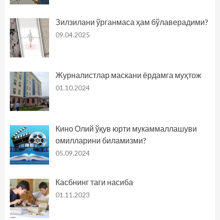
Зилзилани ўрганмаса ҳам бўлаверадими?
09.04.2025
Журналистлар маскани ёрдамга муҳтож
01.10.2024
Кино Олий ўқув юрти мукаммаллашуви
омилларини биламизми?
05.09.2024
Касбнинг таги насиба
01.11.2023