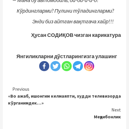
— Мана бу автомобиль, би-би-и-и-б!
Кўрдингларми? Пулини тўладингларми?
Энди биз айтган вақтгача хайр!!!
Ҳусан СОДИҚОВ чизган карикатура
Янгиликларни дўстларингизга улашинг
Continue
Previous
«Во ажаб, ишонгим келмаяпти, худди телевизорда
Reading
кўрганимдек…»
Next
Меҳрибонлик