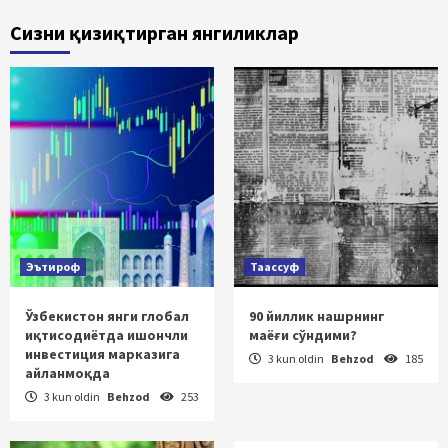
Сизни қизиқтирган янгиликлар
Эътироф
Таассуф
Ўзбекистон янги глобал
90 йиллик нашрнинг
иқтисодиётда ишончли
маёғи сўндими?
инвестиция марказига
3 kun oldin
Behzod
185
айланмоқда
3 kun oldin
Behzod
253