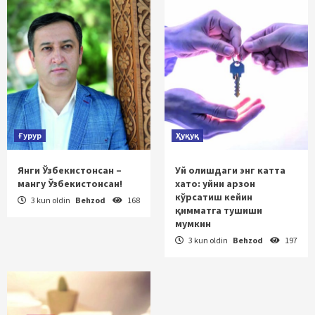
Ғурур
Ҳуқуқ
Янги Ўзбекистонсан –
Уй олишдаги энг катта
мангу Ўзбекистонсан!
хато: уйни арзон
кўрсатиш кейин
3 kun oldin
Behzod
168
қимматга тушиши
мумкин
3 kun oldin
Behzod
197