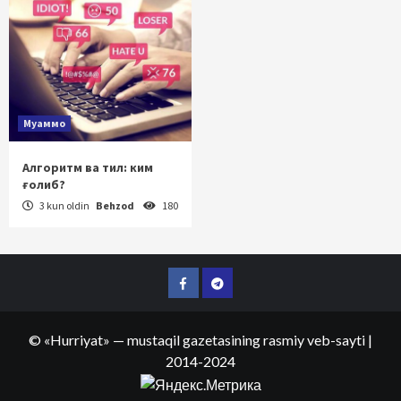
Муаммо
Алгоритм ва тил: ким
ғолиб?
3 kun oldin
Behzod
180
Facebook
Telegram
©
«Hurriyat»
— mustaqil gazetasining rasmiy veb-sayti
|
2014-2024