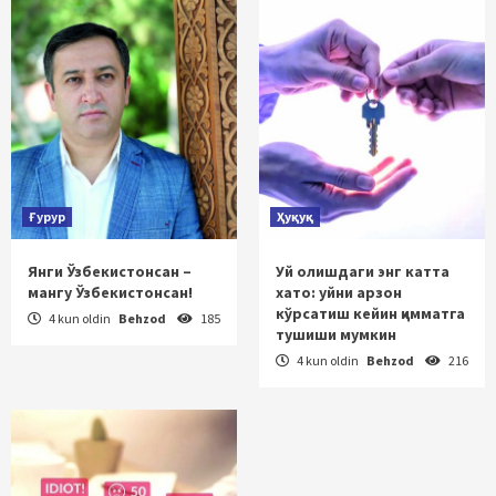
Ғурур
Ҳуқуқ
Янги Ўзбекистонсан –
Уй олишдаги энг катта
мангу Ўзбекистонсан!
хато: уйни арзон
кўрсатиш кейин қимматга
4 kun oldin
Behzod
185
тушиши мумкин
4 kun oldin
Behzod
216