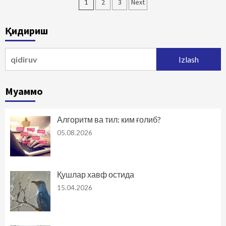
Maqolalar
1
2
3
Next
bo‘yicha
Қидириш
harakatlanish
Qidirshish:
Муаммо
Алгоритм ва тил: ким ғолиб?
05.08.2026
Қушлар хавф остида
15.04.2026