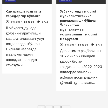
Самарқанд қоғози нега
Ўзбекистонда миллий
харидоргир бўлган?
журналистиканинг
ривожланиши бўйича
3 yil oldin
Behzod
6 716
Ўзбекистон
Шубҳасиз, дунёда
журналистлар
қоғознинг яратилиши,
уюшмасининг I миллий
кашф этилиши энг улуғ
маърузаси
воқеалардан бўлган.
3 yil oldin
Behzod
5 774
Биринчи навбатда
Давлатимиз раҳбарининг
маълумотларни
2022 йил 27 июндаги
авлоддан-авлодга
қарори билан
етказувчи,…
тасдиқланган 2022-2023
йилларда оммавий
ахборот воситаларини
қўллаб–қувватлаш…