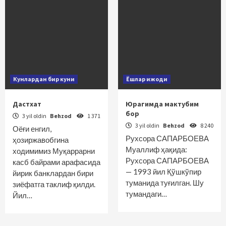
Кунлардан бир куни
Ёшлар ижоди
Дастхат
Юрагимда мактубим
бор
3 yil oldin
Behzod
1 371
3 yil oldin
Behzod
8 240
Оёғи енгил,
Рухсора САПАРБОЕВА
ҳозиржавобгина
Муаллиф ҳақида:
ходимимиз Муқаррарни
Рухсора САПАРБОЕВА
касб байрами арафасида
— 1993 йил Қўшкўпир
йирик банклардан бири
туманида туғилган. Шу
зиёфатга таклиф қилди.
тумандаги…
Йил…