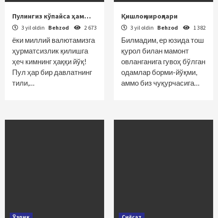
Пулингиз кўпайса ҳам…
Қишлоқ чироқлари
3 yil oldin
Behzod
2 673
3 yil oldin
Behzod
1 382
ёки миллий валютамизга
Билмадим, ер юзида тош
ҳурматсизлик қилишга
қурол билан мамонт
ҳеч кимнинг ҳаққи йўқ!
овланганига гувоҳ бўлган
Пул ҳар бир давлатнинг
одамлар борми-йўқми,
тили,…
аммо биз чуқурчасига…
Ўзлик
Сиёсат