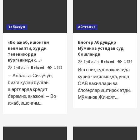
Табассум
Айтганча
«Во ажаб, ишонгим
Блогер Абдуқодир
келмаяпти, худди
Мўминов устидан суд
телевизорда
бошланди
кўрганимдек…»
3 yil oldin
Behzod
1 624
3 yil oldin
Behzod
1 665
Иш очиқ суд мажлисида
— Албатта. Сиз учун,
кўриб чиқилмоқда, унда
бизга қулай бўлган
ОАВ вакиллари ва
шартларда кредит
блогерлар иштирок этди.
берамиз, акажон! — Во
Мўминов Жиноят…
ажаб, ишонгим…