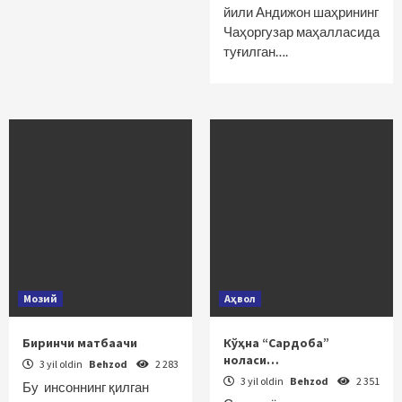
йили Андижон шаҳрининг
Чаҳоргузар маҳалласида
туғилган….
Мозий
Аҳвол
Биринчи матбаачи
Кўҳна “Сардоба”
ноласи…
3 yil oldin
Behzod
2 283
3 yil oldin
Behzod
2 351
Бу инсоннинг қилган