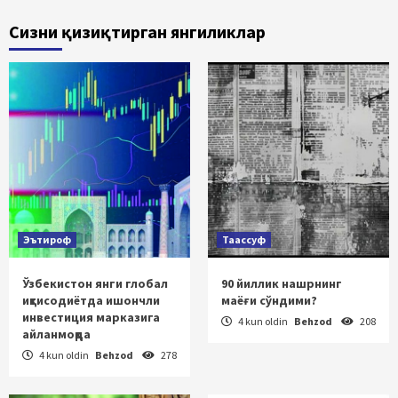
Сизни қизиқтирган янгиликлар
Эътироф
Таассуф
Ўзбекистон янги глобал
90 йиллик нашрнинг
иқтисодиётда ишончли
маёғи сўндими?
инвестиция марказига
4 kun oldin
Behzod
208
айланмоқда
4 kun oldin
Behzod
278