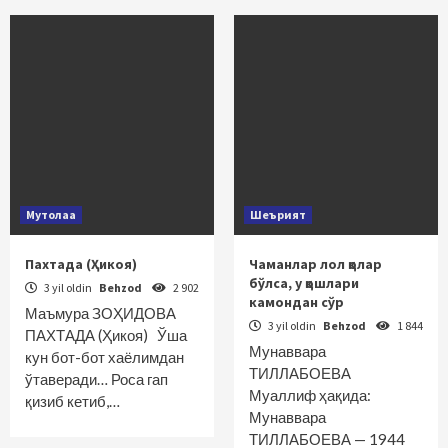
Мутолаа
Шеърият
Пахтада (Ҳикоя)
Чаманлар лол қолар
бўлса, у қошлари
3 yil oldin
Behzod
2 902
камондан сўр
Маъмура ЗОҲИДОВА
3 yil oldin
Behzod
1 844
ПАХТАДА (Ҳикоя) Ўша
Мунаввара
кун бот-бот хаёлимдан
ТИЛЛАБОЕВА
ўтаверади… Роса гап
Муаллиф ҳақида:
қизиб кетиб,…
Мунаввара
ТИЛЛАБОЕВА — 1944