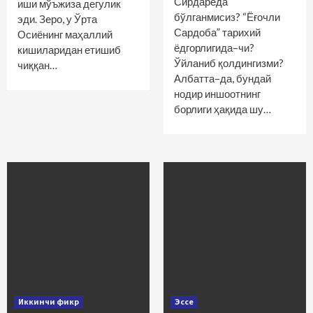
Сирдарёда
иши мўъжиза дегулик
бўлганмисиз? “Ёғочли
эди. Зеро, у Ўрта
Сардоба” тарихий
Осиёнинг маҳаллий
ёдгорлигида–чи?
кишиларидан етишиб
Ўйланиб қолдингизми?
чиққан…
Албатта–да, бундай
нодир иншоотнинг
борлиги ҳақида шу…
Иккинчи фикр
Эссе