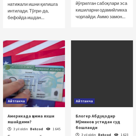
йўғрилган сабоқлари эса
натижали ишни қилишга
кишиларни одамийликка
интилади. Тўғри-да,
чорлайди. Аммо замон…
бефойда ишдан…
Айтганча
Айтганча
Америкада ҳамма яхши
Блогер Абдуқодир
яшайдими?
Мўминов устидан суд
бошланди
3 yil oldin
Behzod
1 645
3 yil oldin
Behzod
1 623