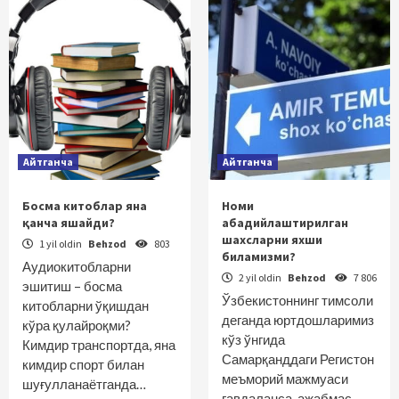
Айтганча
Айтганча
Босма китоблар яна
Номи
қанча яшайди?
абадийлаштирилган
шахсларни яхши
1 yil oldin
Behzod
803
биламизми?
Аудиокитобларни
2 yil oldin
Behzod
7 806
эшитиш – босма
Ўзбекистоннинг тимсоли
китобларни ўқишдан
деганда юртдошларимиз
кўра қулайроқми?
кўз ўнгида
Кимдир транспортда, яна
Самарқанддаги Регистон
кимдир спорт билан
меъморий мажмуаси
шуғулланаётганда…
гавдаланса, ажабмас.