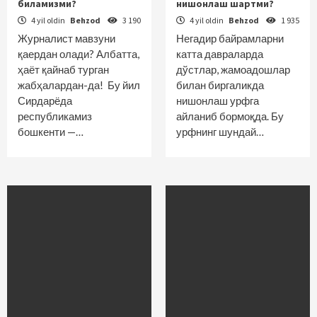
биламизми?
нишонлаш шартми?
4 yil oldin
Behzod
3 190
4 yil oldin
Behzod
1 935
Журналист мавзуни
Негадир байрамларни
қаердан олади? Албатта,
катта давраларда
ҳаёт қайнаб турган
дўстлар, жамоа­дошлар
жабҳалардан-да! Бу йил
билан биргаликда
Сирдарёда
нишонлаш урфга
республикамиз
айланиб бормоқда. Бу
бошкенти —…
урфнинг шундай…