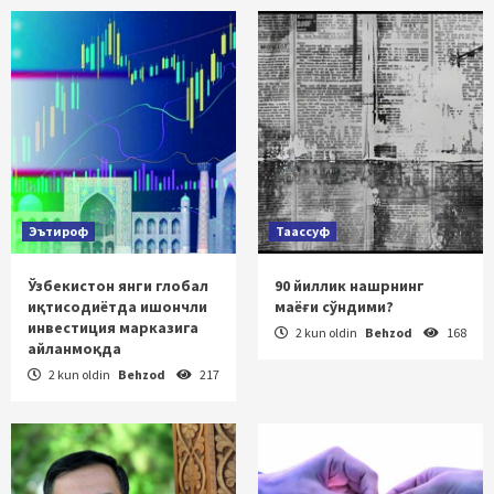
Эътироф
Таассуф
Ўзбекистон янги глобал
90 йиллик нашрнинг
иқтисодиётда ишончли
маёғи сўндими?
инвестиция марказига
2 kun oldin
Behzod
168
айланмоқда
2 kun oldin
Behzod
217