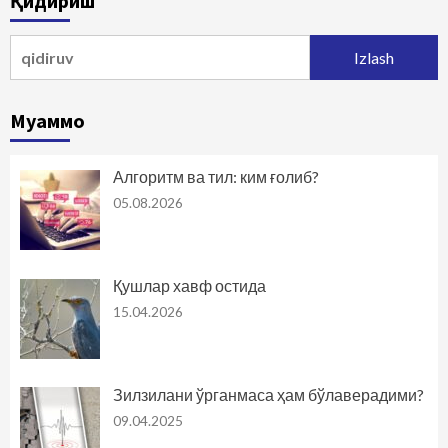
Қидириш
harakatlanish
Qidirshish:
Муаммо
Алгоритм ва тил: ким ғолиб?
05.08.2026
Қушлар хавф остида
15.04.2026
Зилзилани ўрганмаса ҳам бўлаверадими?
09.04.2025