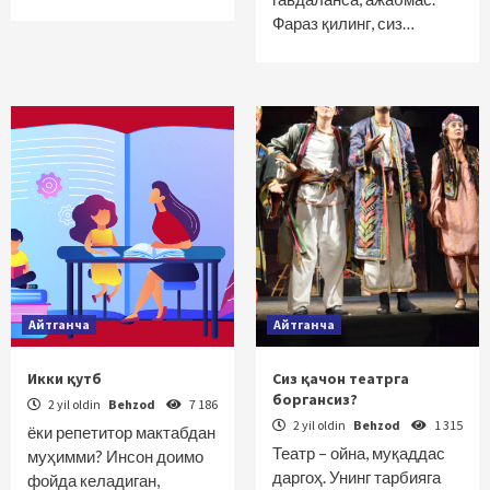
Фараз қилинг, сиз…
Айтганча
Айтганча
Икки қутб
Сиз қачон театрга
боргансиз?
2 yil oldin
Behzod
7 186
2 yil oldin
Behzod
1 315
ёки репетитор мактабдан
Театр – ойна, муқаддас
муҳимми? Инсон доимо
даргоҳ. Унинг тарбияга
фойда келадиган,