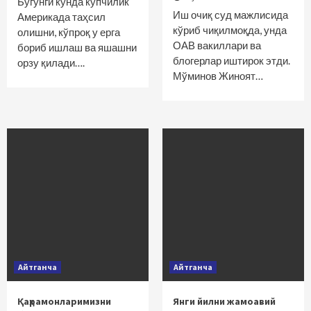
Бугунги кунда кўпчилик
Иш очиқ суд мажлисида
Америкада таҳсил
кўриб чиқилмоқда, унда
олишни, кўпроқ у ерга
ОАВ вакиллари ва
бориб ишлаш ва яшашни
блогерлар иштирок этди.
орзу қилади….
Мўминов Жиноят…
Айтганча
Айтганча
Қаҳрамонларимизни
Янги йилни жамоавий