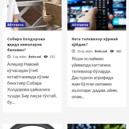
Айтганча
Айтганча
Собира Холдорова
Нега телевизор кўрмай
ҳақида нималарни
қўйдик?
биламиз?
10 oy oldin
Behzod
480
3 oy oldin
Behzod
232
Яхши эслайман:
Алишер Навоий
уйимизда каттагина
кўчасидан ўтиб
телевизор бўларди.
кетаётганимда кўзим
Дастурхон атрофида
беихтиёр Собира
жам бўлган оиламиз
Холдорова ҳайкалига
аъзолари: дадам, ойим,
тушди. Бир лаҳза тўхтаб,
опам…
бу…