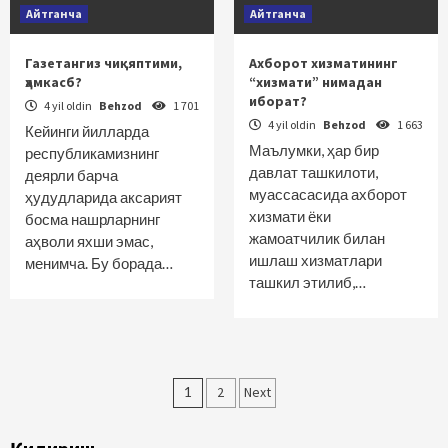
Айтганча
Айтганча
Газетангиз чиқяптими,
Ахборот хизматининг
ҳамкасб?
“хизмати” нимадан
иборат?
4 yil oldin
Behzod
1 701
4 yil oldin
Behzod
1 663
Кейинги йилларда
Маълумки, ҳар бир
республикамизнинг
давлат ташкилоти,
деярли барча
муассасасида ахборот
ҳудудларида аксарият
хизмати ёки
босма нашрларнинг
жамоатчилик билан
аҳволи яхши эмас,
ишлаш хизматлари
менимча. Бу борада…
ташкил этилиб,…
Maqolalar
1
2
Next
bo‘yicha