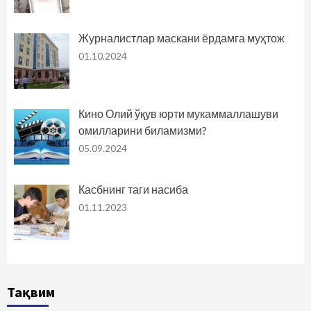
Журналистлар маскани ёрдамга муҳтож
01.10.2024
Кино Олий ўқув юрти мукаммаллашуви
омилларини биламизми?
05.09.2024
Касбнинг таги насиба
01.11.2023
Тақвим