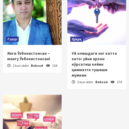
Ғурур
Ҳуқуқ
Янги Ўзбекистонсан –
Уй олишдаги энг катта
мангу Ўзбекистонсан!
хато: уйни арзон
кўрсатиш кейин
2 kun oldin
Behzod
154
қимматга тушиши
мумкин
2 kun oldin
Behzod
174