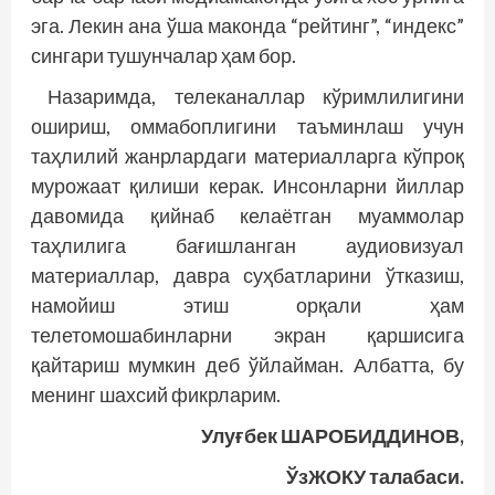
эга. Лекин ана ўша маконда “рейтинг”, “индекс”
сингари тушунчалар ҳам бор.
Назаримда, телеканаллар кўримлилигини
ошириш, оммабоплигини таъминлаш учун
таҳлилий жанрлардаги материалларга кўпроқ
мурожаат қилиши керак. Инсонларни йиллар
давомида қийнаб келаётган муаммолар
таҳлилига бағишланган аудиовизуал
материаллар, давра суҳбатларини ўтказиш,
намойиш этиш орқали ҳам
телетомошабинларни экран қаршисига
қайтариш мумкин деб ўйлайман. Албатта, бу
менинг шахсий фикрларим.
Улуғбек ШАРОБИДДИНОВ,
ЎзЖОКУ талабаси.