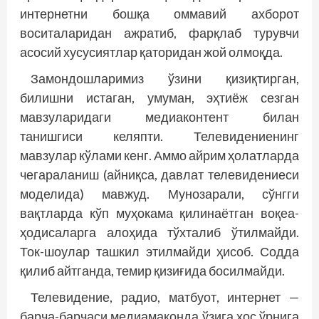
интернетни бошқа оммавий ахборот
воситаларидан ажратиб, фарқлаб турувчи
асосий хусусиятлар қаторидан жой олмоқда.
Замондошларимиз ўзини қизиқтирган,
билишни истаган, умуман, эҳтиёж сезган
мавзуларидаги медиаконтент билан
танишгиси келяпти. Телевидениенинг
мавзулар кўлами кенг. Аммо айрим ҳолатларда
чегараланиш (айниқса, давлат телевидениеси
моделида) мавжуд. Мунозарали, сўнгги
вақтларда кўп муҳокама қилинаётган воқеа-
ҳодисаларга алоҳида тўхталиб ўтилмайди.
Ток-шоулар ташкил этилмайди ҳисоб. Содда
қилиб айтганда, темир қизиғида босилмайди.
Телевидение, радио, матбуот, интернет —
барча-барчаси медиамаконда ўзига хос ўрнига