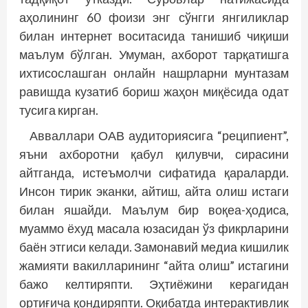
аҳолининг 60 фоизи энг сўнгги янгиликлар
билан интернет воситасида танишиб чиқиши
маълум бўлган. Умуман, ахборот тарқатишга
ихтисослашган онлайн нашрларни мунтазам
равишда кузатиб бориш жаҳон миқёсида одат
тусига кирган.
Авваллари ОАВ аудиториясига “реципиент”,
яъни ахборотни қабул қилувчи, сирасини
айтганда, истеъмолчи сифатида қараларди.
Инсон тирик эканки, айтиш, айта олиш истаги
билан яшайди. Маълум бир воқеа-ҳодиса,
муаммо ёхуд масала юзасидан ўз фикрларини
баён этгиси келади. Замонавий медиа кишилик
жамияти вакилларининг “айта олиш” истагини
бажо келтиряпти. Эҳтиёжини керагидан
ортиғича қондиряпти. Оқибатда интерактивлик