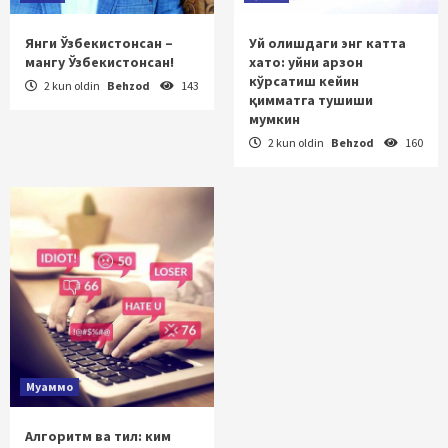
Янги Ўзбекистонсан –
Уй олишдаги энг катта
мангу Ўзбекистонсан!
хато: уйни арзон
кўрсатиш кейин
2 kun oldin
Behzod
143
қимматга тушиши
мумкин
2 kun oldin
Behzod
160
Муаммо
Алгоритм ва тил: ким