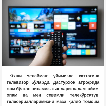
Яхши эслайман: уйимизда каттагина
телевизор бўларди. Дастурхон атрофида
жам бўлган оиламиз аъзолари: дадам, ойим,
опам ва мен севимли телекўрсатув,
телесериалларимизни маза қилиб томоша