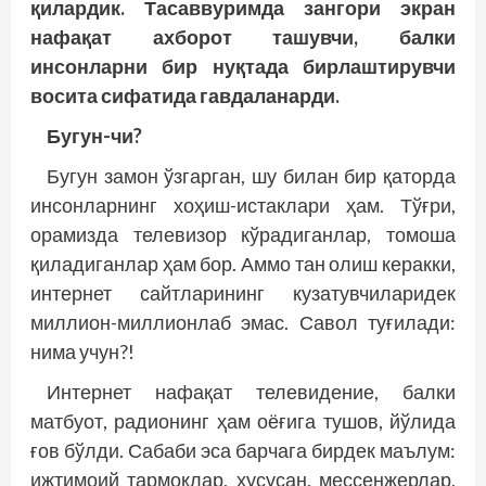
қилардик. Тасаввуримда зангори экран
нафақат ахборот ташувчи, балки
инсонларни бир нуқтада бирлаштирувчи
восита сифатида гавдаланарди.
Бугун-чи?
Бугун замон ўзгарган, шу билан бир қаторда
инсонларнинг хоҳиш-истаклари ҳам. Тўғри,
орамизда телевизор кўрадиганлар, томоша
қиладиганлар ҳам бор. Аммо тан олиш керакки,
интернет сайтларининг кузатувчиларидек
миллион-миллионлаб эмас. Савол туғилади:
нима учун?!
Интернет нафақат телевидение, балки
матбуот, радионинг ҳам оёғига тушов, йўлида
ғов бўлди. Сабаби эса барчага бирдек маълум:
ижтимоий тармоқлар, хусусан, мессенжерлар,