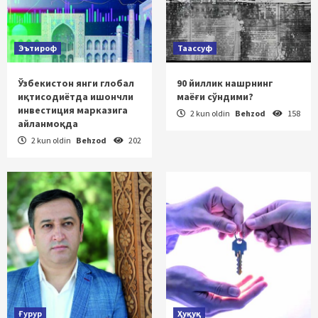
Эътироф
Таассуф
Ўзбекистон янги глобал
90 йиллик нашрнинг
иқтисодиётда ишончли
маёғи сўндими?
инвестиция марказига
2 kun oldin
Behzod
158
айланмоқда
2 kun oldin
Behzod
202
Ғурур
Ҳуқуқ