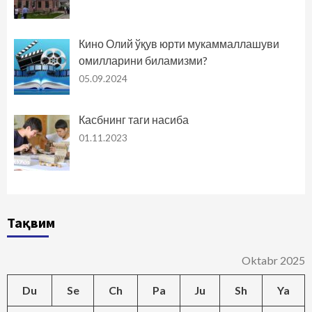
Кино Олий ўқув юрти мукаммаллашуви
омилларини биламизми?
05.09.2024
Касбнинг таги насиба
01.11.2023
Тақвим
Oktabr 2025
Du
Se
Ch
Pa
Ju
Sh
Ya