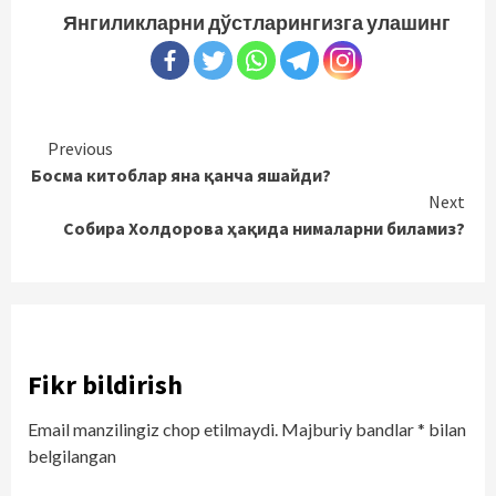
Янгиликларни дўстларингизга улашинг
Continue
Previous
Босма китоблар яна қанча яшайди?
Reading
Next
Собира Холдорова ҳақида нималарни биламиз?
Fikr bildirish
Email manzilingiz chop etilmaydi.
Majburiy bandlar
*
bilan
belgilangan