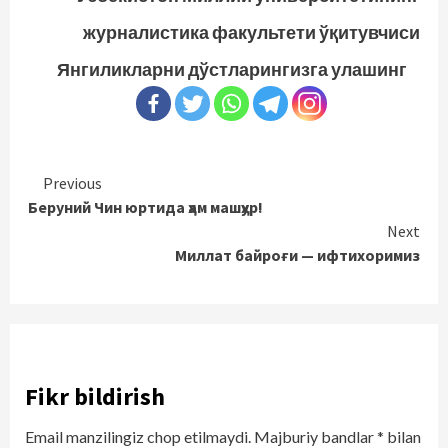
журналистика факультети ўқитувчиси
Янгиликларни дўстларингизга улашинг
Continue
Previous
Беруний Чин юртида ҳам машҳур!
Reading
Next
Миллат байроғи — ифтихоримиз
Fikr bildirish
Email manzilingiz chop etilmaydi.
Majburiy bandlar
*
bilan