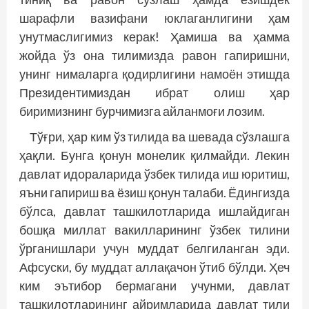
шарафли вазифани юклаганлигини ҳам
унутмаслигимиз керак! Ҳамиша ва ҳамма
жойда ўз она тилимизда равон гапиришни,
унинг нималарга қодирлигини намоён этишда
Президентимиздан ибрат олиш ҳар
биримизнинг бурчимизга айланмоғи лозим.
Тўғри, ҳар ким ўз тилида ва шевада сўзлашга
ҳақли. Бунга қонун монелик қилмайди. Лекин
давлат идораларида ўзбек тилида иш юритиш,
яъни гапириш ва ёзиш қонун талаби. Ёдингизда
бўлса, давлат ташкилотларида ишлайдиган
бошқа миллат вакилларининг ўзбек тилини
ўрганишлари учун муддат белгиланган эди.
Афсуски, бу муддат аллақачон ўтиб бўлди. Ҳеч
ким эътибор бермагани учунми, давлат
ташкилотларининг айримларида давлат тили