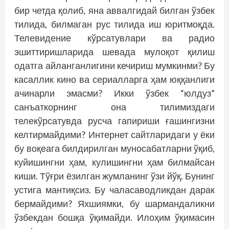
бир четда қолиб, яна аввалгидай билган ўзбек
тилида, билмаган рус тилида иш юритмоқда.
Телевидение кўрсатувлари ва радио
эшиттиришларида шевада мулоқот қилиш
одатга айланганлигини кечириш мумкинми? Бу
касаллик кино ва сериалларга ҳам юққанлиги
ачинарли эмасми? Икки ўзбек “юлдуз”
санъаткорнинг она тилимиздаги
телекўрсатувда русча гапириши ғашингизни
келтирмайдими? Интернет сайтларидаги у ёки
бу воқеага билдирилган муносабатларни ўқиб,
куйишингни ҳам, кулишингни ҳам билмайсан
киши. Тўғри ёзилган жумланинг ўзи йўқ. Бунинг
устига мантиқсиз. Бу чаласаводликдан дарак
бермайдими? Яхшиямки, бу шармандаликни
ўзбекдан бошқа ўқимайди. Илоҳим ўқимасин