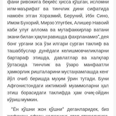
фани ривожига беқиёс ҳисса қўшган, исломни
илм-маърифат ва тинчлик дини сифатида
намоён этган Хоразмий, Беруний, Ибн Сино,
Имом Бухорий, Мирзо Улуғбек, Алишер Навоий
каби улуғ аллома ва мутафаккирлар ватани
экани билан ҳақли равишда фахрланамиз”, дея
бонг ургани эса ўзи илгари сурган таклиф ва
ташаббуслар дунёдаги келишмовчиликларни
бартараф этишда, давлатлар ва халқлар
ўртасида тинчлик ва ўзаро манфаатли
ҳамкорлик ришталарини мустаҳкамлашда кенг
йўл очиб беришда муҳим ўрин тутади. Буни
Афғонистондаги ижтимоий муаммоларни ҳал
этиш борасидаги таклифда ҳам очиқ-ойдин
кўриш мумкин.
“Ён қўшни жон қўшни” деганларидек, биз