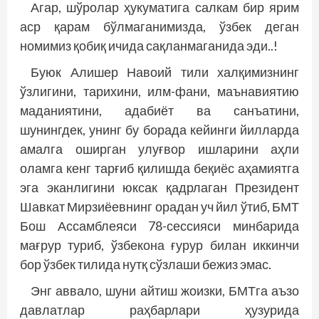
Агар, шўролар ҳукуматига салкам бир ярим
аср қарам бўлмаганимизда, ўзбек деган
номимиз қобиқ ичида сақланмаганида эди..!
Буюк Алишер Навоий тили халқимизнинг
ўзлигини, тарихини, илм-фани, маънавиятию
маданиятини, адабиёт ва санъатини,
шунингдек, унинг бу борада ке­йинги йилларда
амалга оширган улуғвор ишларини аҳли
оламга кенг тарғиб қилишда беқиёс аҳамиятга
эга эканлигини юксак қадрлаган Президент
Шавкат Мирзиёевнинг орадан уч йил ўтиб, БМТ
Бош Ассамблеяси 78-сессияси минбарида
мағрур туриб, ўзбекона ғурур билан иккинчи
бор ўзбек тилида нутқ сўзлаши бежиз эмас.
Энг аввало, шуни айтиш жоизки, БМТга аъзо
давлатлар раҳбарлари ҳузурида