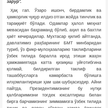
зарур”.
Ҳақ гап. Ўзаро ишонч, бирдамлик ва
ҳамкорлик чуқур илдиз отган жойда тинч­лик ва
тараққиёт бўлади. Одамлар ҳалол меҳнат
мевасидан баҳраманд бўлиб, аҳил ва бахтли
ҳаёт кечирадилар. Мухтасар қилиб айтганда,
давлатимиз раҳбарининг БМТ минбаридан
туриб, ўз фикр-мулоҳазаларию таклифларини
ўзбек тилида баралла ирод этиши жаҳон
ҳамжамиятида катта қизиқиш уйғотибгина
қолмай, билдирилган таклиф ва
ташаббусларга камарбаста бўлишга
илҳомлантириши ҳам шак-шубҳасиздир. Айни
пайтда, Президентимизнинг бу нутқи
қалбларимизни тоғдек юксалтириш билан
бирга барчамизнинг зиммамизга ўзбек тилида
тиниқ ва равон сўзлаш ҳамда ёзишдек