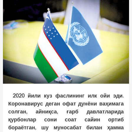
2020 йили куз фаслининг илк ойи эди.
Коронавирус деган офат дунёни ваҳимага
солган, айниқса, ғарб давлатларида
қурбонлар сони соат сайин ортиб
бораётган, шу муносабат билан ҳамма