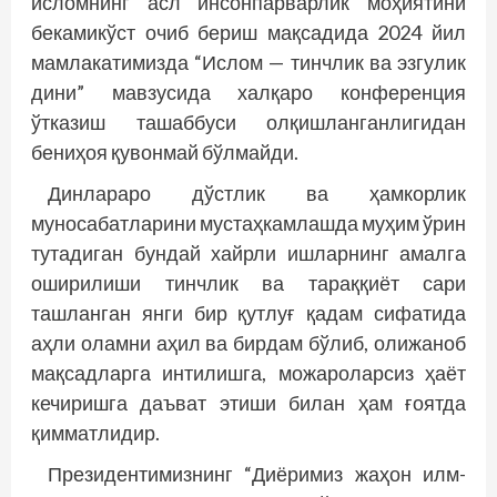
исломнинг асл инсонпарварлик моҳиятини
бекамикўст очиб бериш мақсадида 2024 йил
мамлакатимизда “Ислом — тинчлик ва эзгулик
дини” мавзусида халқаро конференция
ўтказиш ташаббуси олқишланганлигидан
бениҳоя қувонмай бўлмайди.
Динлараро дўстлик ва ҳамкорлик
муносабатларини мустаҳкамлашда муҳим ўрин
тутадиган бундай хайрли ишларнинг амалга
оширилиши тинчлик ва тараққиёт сари
ташланган янги бир қутлуғ қадам сифатида
аҳли оламни аҳил ва бирдам бўлиб, олижаноб
мақсадларга интилишга, можароларсиз ҳаёт
кечиришга даъват этиши билан ҳам ғоятда
қимматлидир.
Президентимизнинг “Диёримиз жаҳон илм-