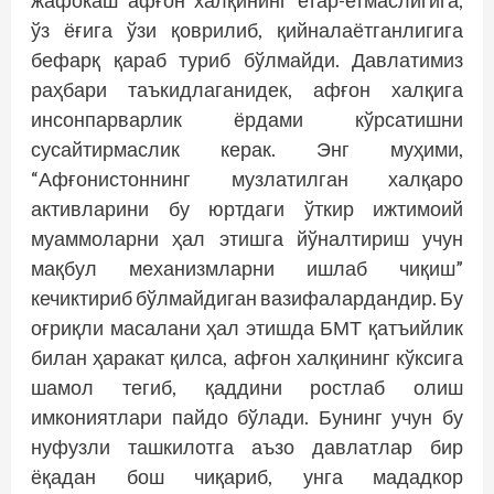
жафокаш афғон халқининг етар-етмаслигига,
ўз ёғига ўзи қоврилиб, қийналаётганлигига
бефарқ қараб туриб бўлмайди. Давлатимиз
раҳбари таъкидлаганидек, афғон халқига
инсонпарварлик ёрдами кўрсатишни
сусайтирмаслик керак. Энг муҳими,
“Афғонистоннинг музлатилган халқаро
активларини бу юртдаги ўткир ижтимоий
муаммоларни ҳал этишга йўналтириш учун
мақбул механизмларни ишлаб чиқиш”
кечиктириб бўлмайдиган вазифалардандир. Бу
оғриқли масалани ҳал этишда БМТ қатъийлик
билан ҳаракат қилса, афғон халқининг кўксига
шамол тегиб, қаддини ростлаб олиш
имкониятлари пайдо бўлади. Бунинг учун бу
нуфузли ташкилотга аъзо давлатлар бир
ёқадан бош чиқариб, унга мададкор