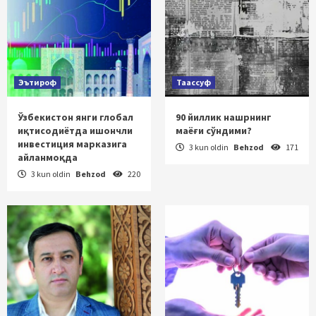
Эътироф
Таассуф
Ўзбекистон янги глобал
90 йиллик нашрнинг
иқтисодиётда ишончли
маёғи сўндими?
инвестиция марказига
3 kun oldin
Behzod
171
айланмоқда
3 kun oldin
Behzod
220