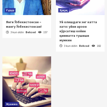
Ғурур
Ҳуқуқ
Янги Ўзбекистонсан –
Уй олишдаги энг катта
мангу Ўзбекистонсан!
хато: уйни арзон
кўрсатиш кейин
3 kun oldin
Behzod
157
қимматга тушиши
мумкин
3 kun oldin
Behzod
182
Муаммо