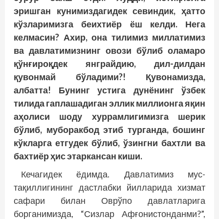
эришган кунимиздагидек севиндик, ҳатто
кўзларимизга беихтиёр ёш келди. Нега
келмасин? Ахир, она тилимиз миллатимиз
ва давлатимизнинг овози бўлиб оламаро
қўнғироқдек янграйдию, дил-дилдан
қувонмай бўладими?! Қувонамизда,
албатта! Бунинг устига дунёнинг ўзбек
тилида гаплашадиган эллик миллионга яқин
аҳолиси шоду хуррамлигимизга шерик
бўлиб, муборакбод этиб турганда, бошинг
кўкларга етгудек бўлиб, ўзингни бахтли ва
бахтиёр ҳис этаркансан киши.
Кечагидек ёдимда. Давлатимиз мус­
тақиллигининг дастлабки йилларида хизмат
сафари билан Оврўпо давлатларига
борганимизда, “Сизлар Афғонис­тонданми?”,