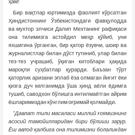
ҳам!
Бир вақтлар юртимизда фаолият кўрсатган
Ҳиндистоннинг Ўзбекистондаги фавқулодда
ва мухтор элчиси Далип Мехтанинг рафиқаси
она тилимизга астойдил меҳр қўйиб, уни
яхшигина ўрганган, бир қатор ёзувчи, шоир ва
журналистлар билан дўст тутиниб, улар билан
тез-тез учрашиб, ўқиган китоблари ҳақида
мароқли суҳбатлар қурарди. Баъзан тўрт
қаторлик аризани эплаб ёза олмаган йигит ёки
қизга дуч келганимда ўша ҳинд аёли ёдимга
тушиб, саводхон бўлишга интилмаётган айрим
ёшларимиздан кўнглим оғримай қолмайди.
“Давлат тили масаласи миллий ғоямизнинг
асосий тамойилларидан бири бўлиши зарур.
Ёш авлод қалбига она тилимизни болаликдан