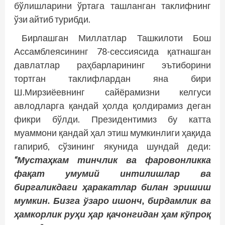
бўлишларини ўртага ташланган таклифнинг
ўзи айтиб турибди.
Бирлашган Миллатлар Ташкилоти Бош
Ассамблеясининг 78-сессиясида қатнашган
давлатлар раҳбарларининг эътиборини
тортган таклифлардан яна бири
Ш.Мирзиёевнинг сайёрамизни келгуси
авлодларга қандай ҳолда қолдирамиз деган
фикри бўлди. Президентимиз бу катта
муаммони қандай ҳал этиш мумкинлиги ҳақида
гапириб, сўзининг якунида шундай деди:
“Мустаҳкам тинчлик ва фаровонликка
фақат умумий интилишлар ва
биргаликдаги ҳаракатлар билан эришиш
мумкин. Бизга ўзаро ишонч, бирдамлик ва
ҳамкорлик руҳи ҳар қачонгидан ҳам кўпроқ