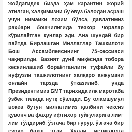
жойдагидек бизда ҳам карантин жорий
этилган, халқимизни бу ёвуз балодан асраш
учун нимаики лозим бўлса, давлатимиз
раҳбари бошчилигида тезкор чоралар
кўрилаётган кунлар эди. Ана шундай бир
пайтда Бирлашган Миллатлар Ташкилоти
Бош Ассамблеясининг 75-сессияси
чақирилди. Вазият дунё миқёсида тобора
кескинлашиб бораётганлиги туфайли бу
нуфузли ташкилотнинг халқаро анжумани
онлайн тарзда ўтказилиб, унда
Президентимиз БМТ тарихида илк маротаба
ўзбек тилида нутқ сўзлади. Бу оламшумул
воқеа бутун миллатимиз қалбини чексиз
қувонч ва фахру ифтихор туйғуларига лим-
лим тўлдириб, ўзгача бир ғурур, ўзгача бир
сурур бахш этди. Худди, истиқлолга