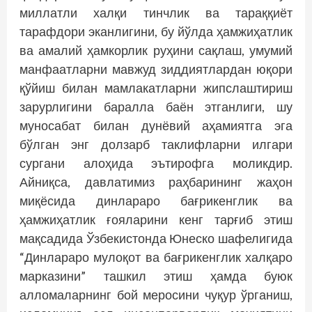
миллатли халқи тинч­лик ва тараққиёт
тарафдори эканлигини, бу йўлда ҳамжиҳатлик
ва амалий ҳамкорлик руҳини сақлаш, умумий
манфаатларни мавжуд зиддиятлардан юқори
қўйиш билан мамлакатларни жипслаштириш
зарурлигини баралла баён этганлиги, шу
муносабат билан дунё­вий аҳамиятга эга
бўлган энг долзарб таклифларни илгари
сургани алоҳида эътирофга моликдир.
Айниқса, давлатимиз раҳбарининг жаҳон
миқёсида динлараро бағрикенглик ва
ҳамжиҳатлик ғояларини кенг тарғиб этиш
мақсадида Ўзбекистонда Юнеско шафелигида
“Динлараро мулоқот ва бағрикенг­лик халқаро
марказини” ташкил этиш ҳамда буюк
алломаларнинг бой меросини чуқур ўрганиш,