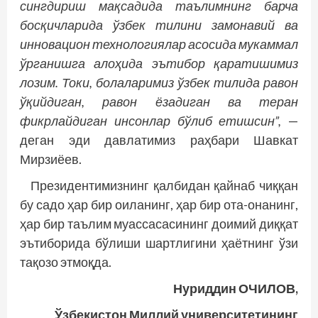
сингдириш мақсадида таълимнинг барча
босқичларида ўзбек тилини замонавий ва
инновацион технологиялар асосида мукаммал
ўрганишга алоҳида эътибор қаратишимиз
лозим. Токи, болаларимиз ўзбек тилида равон
ўқийдиган, равон ёзадиган ва теран
фикрлайдиган инсонлар бўлиб етишсин”,
—
деган эди давлатимиз раҳбари Шавкат
Мирзиёев.
Президентимизнинг қалбидан қайнаб чиққан
бу садо ҳар бир оиланинг, ҳар бир ота-онанинг,
ҳар бир таълим муассасасининг доимий диққат
эътиборида бўлиши шартлигини ҳаётнинг ўзи
тақозо этмоқда.
Нуриддин ОЧИЛОВ,
Ўзбекистон Миллий университетининг