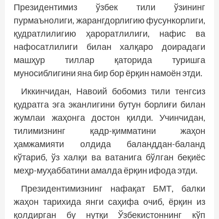
Президентимиз ўзбек тили ўзининг
пурмаънолиги, жарангдорлигию фусункорлиги,
қудратлилигию ҳароратлилиги, нафис ва
нафосатлилиги билан халқаро доирадаги
машҳур тиллар қаторида туришга
муносиблигини яна бир бор ёрқин намоён этди.
Иккинчидан, Навоий бобомиз тили тенгсиз
қудратга эга эканлигини бутун борлиғи билан
жумлаи жаҳонга достон қилди. Учинчидан,
тилимизнинг қадр-қимматини жаҳон
ҳамжамияти олдида баланддан-баланд
кўтариб, ўз халқи ва ватанига бўлган беқиёс
меҳр-муҳаббатини амалда ёрқин ифода этди.
Президентимизнинг нафақат БМТ, балки
жаҳон тарихида янги саҳифа очиб, ёрқин из
қолдирган бу нутқи Ўзбекистоннинг кўп