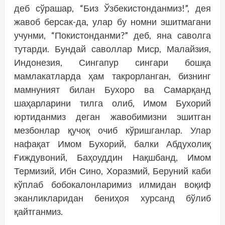
деб сўрашар, “Биз Ўзбекистонданмиз!”, дея
жавоб берсак-да, улар бу номни эшитмагани
учунми, “Покистонданми?” деб, яна саволга
тутарди. Бундай саволлар Миср, Малайзия,
Индонезия, Сингапур сингари бошқа
мамлакатларда ҳам такрорланган, бизнинг
мамнуният билан Бухоро ва Самарқанд
шаҳарларини тилга олиб, Имом Бухорий
юртиданмиз деган жавобимизни эшитган
мезбонлар қучоқ очиб кўришганлар. Улар
нафақат Имом Бухорий, балки Абдухолиқ
Ғиждувоний, Баҳоуддин Нақшбанд, Имом
Термизий, Ибн Сино, Хоразмий, Беруний каби
кўплаб бобокалонларимиз илмидан воқиф
эканликларидан бениҳоя хурсанд бўлиб
қайтганмиз.