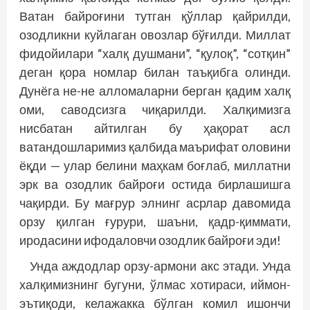
Ватан байроғини тутган қўллар қайрилди,
озодликни куйлаган овозлар бўғилди. Миллат
фидойилари “халқ душмани”, “қулоқ”, “сотқин”
деган қора номлар билан таъқибга олинди.
Дунёга не-не алломаларни берган қадим халқ
оми, саводсизга чиқарилди. Халқимизга
нисбатан айтилган бу ҳақорат асл
ватандошларимиз қалбида маърифат оловини
ёқди — улар белини маҳкам боғлаб, миллатни
эрк ва озодлик байроғи остида бирлашишга
чақирди. Бу мағрур элнинг асрлар давомида
орзу қилган ғурури, шаъни, қадр-қиммати,
иродасини ифодаловчи озодлик байроғи эди!
Унда аждодлар орзу-армони акс этади. Унда
халқимизнинг бугуни, ўлмас хотираси, иймон-
эътиқоди, келажакка бўлган комил ишончи