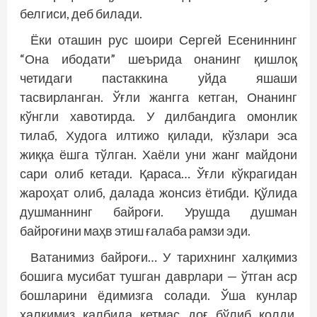
белгиси, деб билади.
Ёки оташин рус шоири Сергей Есениннинг
“Она ибодати” шеърида онанинг қишлоқ
четидаги пастаккина уйда яшаши
тасвирланган. Ўғли жангга кетган, Онанинг
кўнгли хавотирда. У дилбандига омонлик
тилаб, Худога илтижо қилади, кўзлари эса
жиққа ёшга тўлган. Хаёли уни жанг майдони
сари олиб кетади. Қараса… Ўғли кўкрагидан
жароҳат олиб, далада жонсиз ётибди. Қўлида
душманнинг байроғи. Урушда душман
байроғини маҳв этиш ғалаба рамзи эди.
Ватанимиз байроғи… У тарихнинг халқимиз
бошига мусибат тушган даврлари — ўтган аср
бошларини ёдимизга солади. Ўша кунлар
халқимиз қалбида кетмас доғ бўлиб қолди.