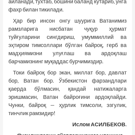
айланади, тўхтаб, бошини баланд кўтариб, унга
фахр билан тикилади.
Ҳар бир инсон онгу шуурига Ватанимиз
рамзларига нисбатан чуқур ҳурмат
туйғуларини сингдириш, умуммиллий ва
эҳтиром тимсоллари бўлган байроқ, герб ва
мадҳиямизни улуғлаш ва ардоқлаш
барчамизнинг муқаддас бурчимиздир.
Токи байроқ бор экан, миллат бор, давлат
бор, Ватан бор. Ўзбекистон фарзандлари
қаерда бўлмасин, қандай натижаларга
эришмасин, Ватан байроғини ардоқлайди.
Чунки, байроқ — ҳурлик тимсоли, эзгулик,
тинчлик рамзидир!
Ислом АСИЛБЕКОВ.