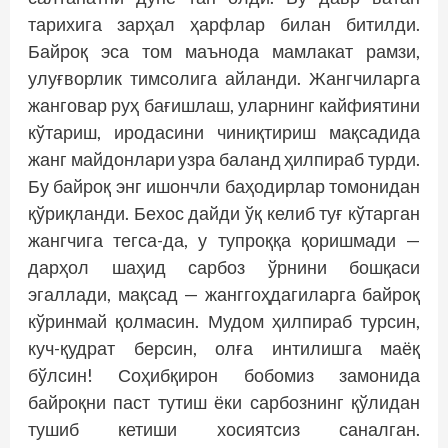
тарихига зарҳал ҳарфлар билан битилди.
Байроқ эса том маънода мамлакат рамзи,
улуғворлик тимсолига айланди. Жангчиларга
жанговар руҳ бағишлаш, уларнинг кайфиятини
кўтариш, иродасини чиниқтириш мақсадида
жанг майдонлари узра баланд ҳилпираб турди.
Бу байроқ энг ишончли баҳодирлар томонидан
қўриқланди. Бехос дайди ўқ келиб туғ кўтарган
жангчига тегса-да, у тупроққа қоришмади —
дарҳол шаҳид сарбоз ўрнини бошқаси
эгаллади, мақсад — жанггоҳдагиларга байроқ
кўринмай қолмасин. Мудом ҳилпираб турсин,
куч-қудрат берсин, олға интилишга маёқ
бўлсин! Соҳибқирон бобомиз замонида
байроқни паст тутиш ёки сарбознинг қўлидан
тушиб кетиши хосиятсиз саналган.