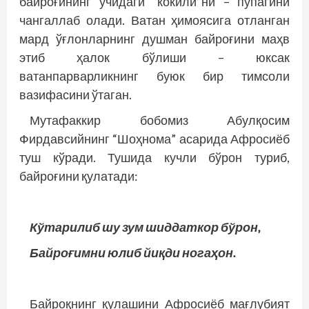
байроғининг учидаги “кокили”ни – пўпагини
чангаллаб олади. Ватан ҳи­моясига отланган
мард ўғлонларнинг душман байроғини маҳв
этиб ҳалок бўлиши – юксак
ватанпарварликнинг буюк бир тимсоли
вазифасини ўтаган.
Мутафаккир бобомиз Абулқосим
Фирдавсийнинг “Шоҳнома” асарида Афросиёб
туш кўради. Тушида кучли бўрон туриб,
байроғини қулатади:
Кўтарилиб шу зум шиддаткор бўрон,
Байроғимни юлиб йиқди ногаҳон.
Байроқнинг қулашини Афросиёб мағлубият