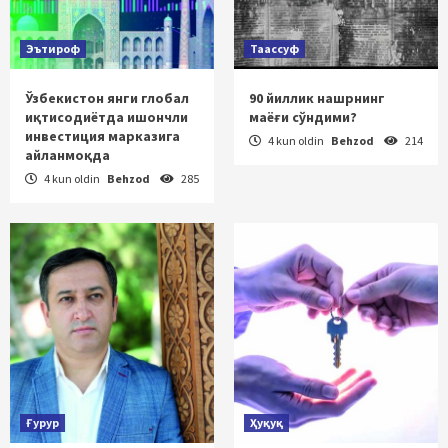
Эътироф
Таассуф
Ўзбекистон янги глобал
90 йиллик нашрнинг
иқтисодиётда ишончли
маёғи сўндими?
инвестиция марказига
4 kun oldin
Behzod
214
айланмоқда
4 kun oldin
Behzod
285
Ғурур
Ҳуқуқ