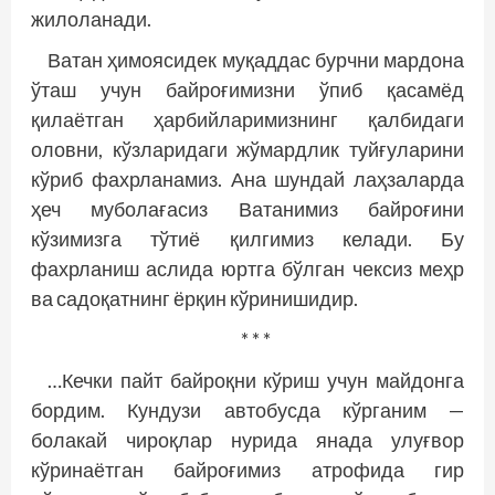
жилоланади.
Ватан ҳимоясидек муқаддас бурчни мардона
ўташ учун байроғимизни ўпиб қасамёд
қилаётган ҳарбийларимизнинг қалбидаги
оловни, кўзларидаги жўмардлик туйғуларини
кўриб фахрланамиз. Ана шундай лаҳзаларда
ҳеч муболағасиз Ватанимиз байроғини
кўзимизга тўтиё қилгимиз келади. Бу
фахрланиш аслида юртга бўлган чексиз меҳр
ва садоқатнинг ёрқин кўринишидир.
* * *
…Кечки пайт байроқни кўриш учун майдонга
бордим. Кундузи автобусда кўрганим —
болакай чироқлар нурида янада улуғвор
кўринаётган байроғимиз атрофида гир