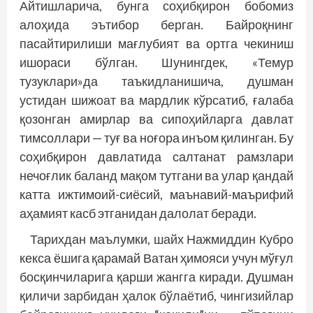
Айтишларича, бунга соҳибқирон бобомиз
алоҳида эътибор берган. Байроқнинг
пасайтирилиши мағлубият ва ортга чекиниш
ишораси бўлган. Шунингдек, «Темур
тузуклари»да таъкидланишича, душман
устидан шижоат ва мардлик кўрсатиб, ғалаба
қозонган амирлар ва сипоҳийларга давлат
тимсоллари — туғ ва ноғора инъом қилинган. Бу
соҳибқирон давлатида салтанат рамзлари
нечоғлик баланд мақом тутгани ва улар қандай
катта ижтимоий-сиёсий, маънавий-маърифий
аҳамият касб этганидан далолат беради.
Тарихдан маълумки, шайх Нажмиддин Кубро
кекса ёшига қарамай Ватан ҳимояси учун мўғул
босқинчиларига қарши жангга киради. Душман
қиличи зарбидан ҳалок бўлаётиб, чингизийлар