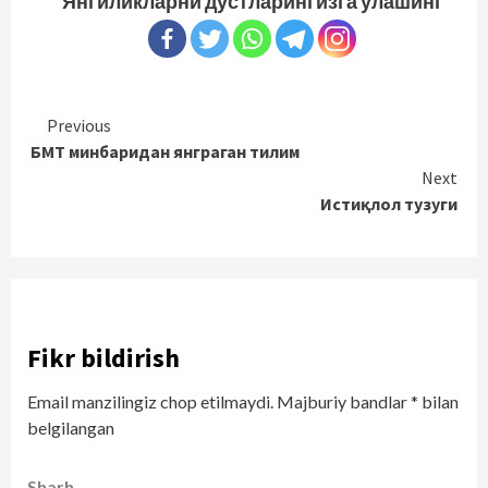
Янгиликларни дўстларингизга улашинг
Continue
Previous
БМТ минбаридан янграган тилим
Reading
Next
Истиқлол тузуги
Fikr bildirish
Email manzilingiz chop etilmaydi.
Majburiy bandlar
*
bilan
belgilangan
Sharh