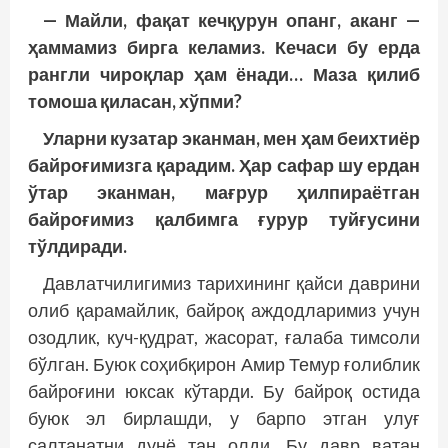
— Майли, фақат кечқурун опанг, аканг —
ҳаммамиз бирга келамиз. Кечаси бу ерда
рангли чироқлар ҳам ёнади… Маза қилиб
томоша қиласан, хўпми?
Уларни кузатар эканман, мен ҳам беихтиёр
байроғимизга қарадим. Ҳар сафар шу ердан
ўтар эканман, мағрур ҳилпираётган
байроғимиз қалбимга ғурур туйғусини
тўлдиради.
Давлатчилигимиз тарихининг қайси даврини
олиб қарамайлик, байроқ аждодларимиз учун
озодлик, куч-қудрат, жасорат, ғалаба тимсоли
бўлган. Буюк соҳибқирон Амир Темур ғолиблик
байроғини юксак кўтарди. Бу байроқ остида
буюк эл бирлашди, у барпо этган улуғ
салтанатни дунё тан олди. Бу давр ватан