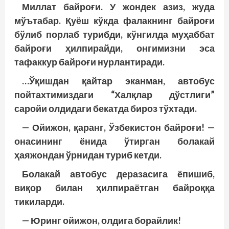
Миллат байроғи. У жондек азиз, жуда
мўътабар. Қуёш кўкда фалакнинг байроғи
бўлиб порлаб турибди, кўнгилда муҳаббат
байроғи ҳилпирайди, онгимизни эса
тафаккур байроғи нурлантиради.
…Ўқишдан қайтар эканман, автобус
пойтахтимиздаги “Халқлар дўстлиги”
саройи олдидаги бекатда бироз тўхтади.
— Ойижон, қаранг, Ўзбекистон байроғи! —
онасининг ёнида ўтирган болакай
ҳаяжондан ўрнидан туриб кетди.
Болакай автобус деразасига ёпишиб,
виқор билан ҳилпираётган байроққа
тикиларди.
— Юринг ойижон, олдига борайлик!