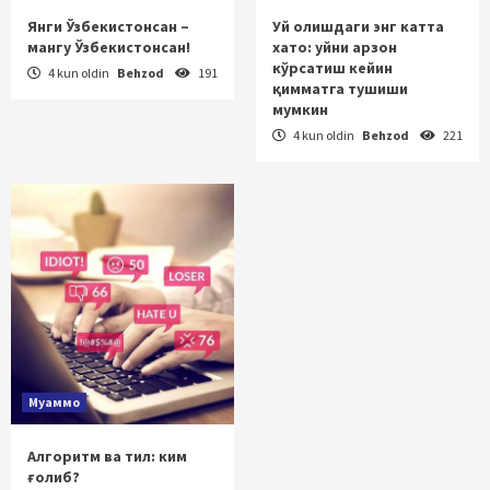
Янги Ўзбекистонсан –
Уй олишдаги энг катта
мангу Ўзбекистонсан!
хато: уйни арзон
кўрсатиш кейин
4 kun oldin
Behzod
191
қимматга тушиши
мумкин
4 kun oldin
Behzod
221
Муаммо
Алгоритм ва тил: ким
ғолиб?