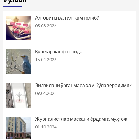
Муаммо
Алгоритм ва тил: ким ғолиб?
05.08.2026
Қушлар хавф остида
15.04.2026
Зилзилани ўрганмаса ҳам бўлаверадими?
09.04.2025
Журналистлар маскани ёрдамга муҳтож
01.10.2024