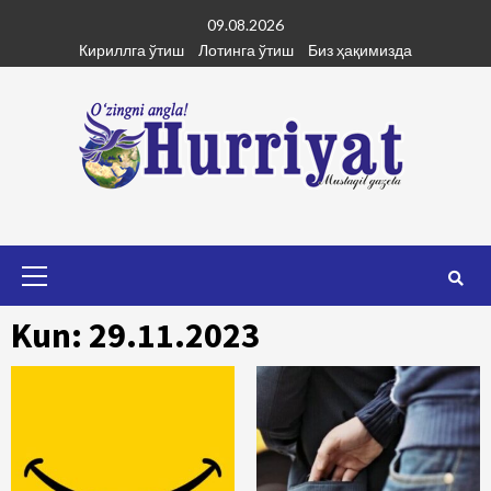
Skip
09.08.2026
to
Кириллга ўтиш
Лотинга ўтиш
Биз ҳақимизда
content
Primary
Menu
Kun: 29.11.2023