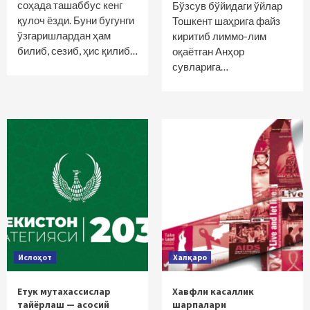
соҳада ташаббус кенг
Бўзсув бўйидаги ўйлар
қулоч ёзди. Буни бугунги
Тошкент шаҳрига файз
ўзгаришлардан ҳам
киритиб лиммо-лим
билиб, сезиб, ҳис қилиб…
оқаётган Анҳор
сувларига…
Ислоҳот
Халқаро
Етук мутахассислар
Хавфли касаллик
тайёрлаш — асосий
шарпалари