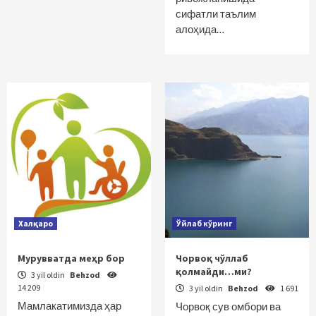
сифатли таълим
алоҳида…
Халқаро
Ўйлаб кўринг
Мурувватда меҳр бор
Чорвоқ чўллаб
қолмайди…ми?
3 yil oldin
Behzod
14 209
3 yil oldin
Behzod
1 691
Мамлакатимизда ҳар
Чорвоқ сув омбори ва