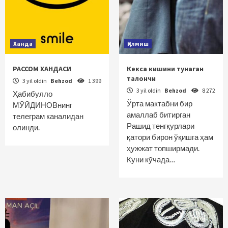
Ханда
Қилмиш
РАССОМ ХАНДАСИ
Кекса кишини тунаган
талончи
3 yil oldin
Behzod
1 399
3 yil oldin
Behzod
8 272
Ҳабибулло
Ўрта мактабни бир
МЎЙДИНОВнинг
амаллаб битирган
телеграм каналидан
Рашид тенгқурлари
олинди.
қатори бирон ўқишга ҳам
ҳужжат топширмади.
Куни кўчада…