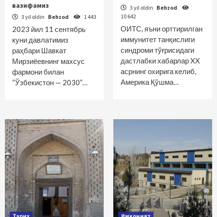
вазифамиз
3 yil oldin
Behzod
10 642
3 yil oldin
Behzod
1 443
ОИТС, яъни орттирилган
2023 йил 11 сентябрь
иммунитет танқислиги
куни давлатимиз
синдроми тўғрисидаги
раҳбари Шавкат
дастлабки хабарлар XX
Мирзиёевнинг махсус
асрнинг охирига келиб,
фармони билан
Америка Қўшма…
“Ўзбекистон — 2030”…
Тарих
Имконият