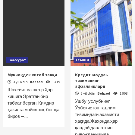
Таассурот
Таълим
Мунчоқдек китоб завқи
Кредит-модуль
тизимининг
3 yil oldin
Behzod
1 419
афзалликлари
Шахсият ва шеър Ҳар
3 yil oldin
Behzod
1 908
кишига Яратган бир
Ушбу услубнинг
табиат берган. Кимдир
Ўзбекистон таълим
ҳазилга мойилроқ, бошқа
тизимидаги аҳамияти
биров —…
ҳақида Жаҳонда ҳар
қандай давлатнинг
ривожланишида