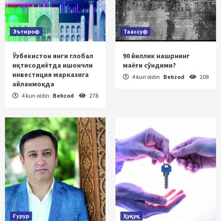
Эътироф
Таассуф
Ўзбекистон янги глобал
90 йиллик нашрнинг
иқтисодиётда ишончли
маёғи сўндими?
инвестиция марказига
4 kun oldin
Behzod
208
айланмоқда
4 kun oldin
Behzod
278
Ғурур
Ҳуқуқ