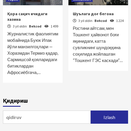
Қора сақич ичидаги
Шуълага доғ бегона
хазина
3 yil oldin
Behzod
1 224
3 yil oldin
Behzod
1 499
Ростини айтсам, мен
Журналистик фаолиятим
Тошкент ҳайвонот боғи
мобайнида Буюк Ипак
яқинидаги, катта
йўли манзилгоҳлари —
сувликнинг шундоққина
Хоразмдан Термиз қадар,
соҳилида жойлашган
Сармишсой қояларидаги
“Тошкент ГЭС каскади”…
битиклардан
Афросиёбгача,…
Қидириш
Qidirshish: