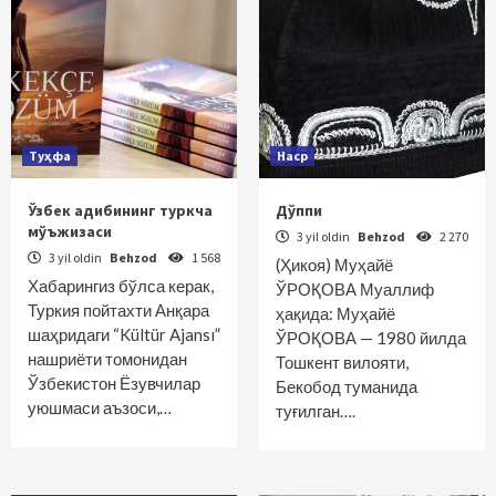
Туҳфа
Наср
Ўзбек адибининг туркча
Дўппи
мўъжизаси
3 yil oldin
Behzod
2 270
3 yil oldin
Behzod
1 568
(Ҳикоя) Муҳайё
Хабарингиз бўлса керак,
ЎРОҚОВА Муаллиф
Туркия пойтахти Анқара
ҳақида: Муҳайё
шаҳридаги “Kültür Ajansı”
ЎРОҚОВА — 1980 йилда
нашриёти томонидан
Тошкент вилояти,
Ўзбекистон Ёзувчилар
Бекобод туманида
уюшмаси аъзоси,…
туғилган….