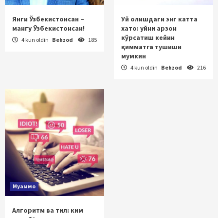
Янги Ўзбекистонсан –
Уй олишдаги энг катта
мангу Ўзбекистонсан!
хато: уйни арзон
кўрсатиш кейин
4 kun oldin
Behzod
185
қимматга тушиши
мумкин
4 kun oldin
Behzod
216
Муаммо
Алгоритм ва тил: ким