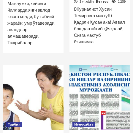
3 yil oldin
Behzod
1 259
Маълумки, кейинги
(Журналист Ҳусан
йилларда янги авлод
Темировга мактуб)
юзага келди, бу табиий
Қадрли Ҳусан ака! Аввал
жараён: умр ўтаверади,
бошдан айтиб қўяқолай,
авлодлар
Сизга мактуб
алмашаверади.
ёзишимга …
Тажрибалар…
Тарбия
Муносабат