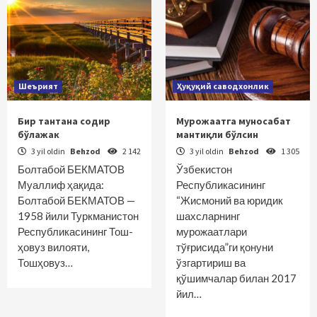
Шеърият
Ҳуқуқий саводхонлик
Бир тантана содир
Мурожаатга муносабат
бўлажак
мантиқли бўлсин
3 yil oldin
Behzod
2 142
3 yil oldin
Behzod
1 305
Болтабой БЕКМАТОВ
Ўзбекиcтон
Муаллиф ҳақида:
Республикасининг
Болтабой БЕКМАТОВ —
“Жисмоний ва юридик
1958 йили Туркманистон
шахсларнинг
Республикасининг Тош­
мурожаатлари
ҳовуз вилояти,
тўғрисида”ги қонуни
Тошҳовуз…
ўзгартириш ва
қўшимчалар билан 2017
йил…