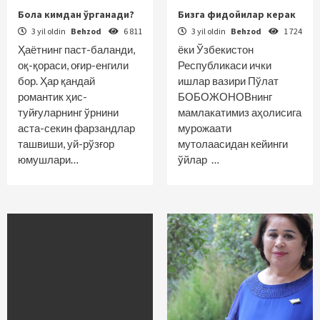
Бола кимдан ўрганади?
Бизга фидойилар керак
3 yil oldin
Behzod
6 811
3 yil oldin
Behzod
1 724
Ҳаётнинг паст-баланди,
ёки Ўзбекистон
оқ-қораси, оғир-енгили
Республикаси ички
бор. Ҳар қандай
ишлар вазири Пўлат
романтик ҳис-
БОБОЖОНОВнинг
туйғуларнинг ўрнини
мамлакатимиз аҳолисига
аста-секин фарзандлар
мурожаати
ташвиши, уй-рўзғор
мутолаасидан кейинги
юмушлари…
ўйлар …