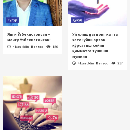
Ғурур
Ҳуқуқ
Янги Ўзбекистонсан –
Уй олишдаги энг катта
мангу Ўзбекистонсан!
хато: уйни арзон
кўрсатиш кейин
4 kun oldin
Behzod
186
қимматга тушиши
мумкин
4 kun oldin
Behzod
217