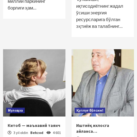
миллий паркининг
иқтисодиётнинг жадал
борлиги ҳам…
ўсиши энергия
ресурсларига бўлган
эҳтиёж ва талабнинг…
Мулоҳаза
Қутлуғ бўлсин!
Китоб — маънавий таянч
Иштиёқ ихлосга
айланса…
3 yil oldin
Behzod
4 601