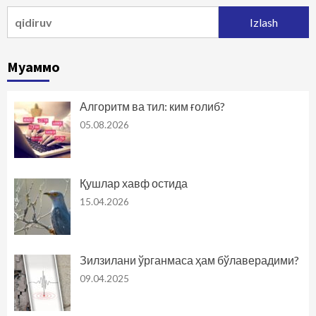
Qidirshish:
Муаммо
Алгоритм ва тил: ким ғолиб?
05.08.2026
Қушлар хавф остида
15.04.2026
Зилзилани ўрганмаса ҳам бўлаверадими?
09.04.2025