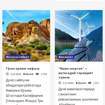
Инсон ва табиат
Имконият
Гўзал ернинг нафаси
“Яшил энергия” —
иқтисодий тараққиёт
3 yil oldin
Behzod
1 238
таянчи
Дунё сайёҳлик
3 yil oldin
Behzod
1 571
обидалари рўйхатида
Дунё мамлакатларида
Америка Қўшма
саноатнинг
Штатлари Калифорния
ривожланиши, аҳолининг
ўлкасидаги Жошуа Три
кўпайиши,