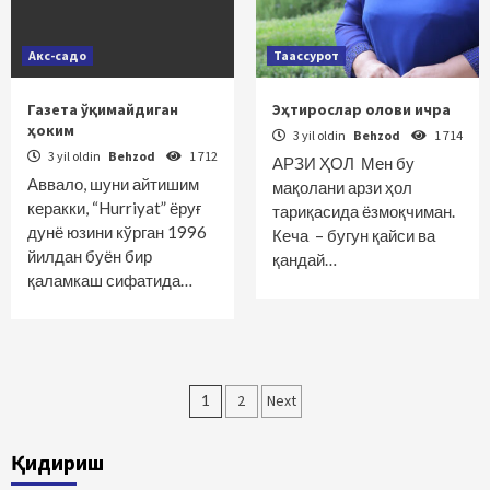
Акс-садо
Таассурот
Газета ўқимайдиган
Эҳтирослар олови ичра
ҳоким
3 yil oldin
Behzod
1 714
3 yil oldin
Behzod
1 712
АРЗИ ҲОЛ Мен бу
Аввало, шуни айтишим
мақолани арзи ҳол
керакки, “Hurriyat” ёруғ
тариқасида ёзмоқчиман.
дунё юзини кўрган 1996
Кеча – бугун қайси ва
йилдан буён бир
қандай…
қаламкаш сифатида…
Maqolalar
1
2
Next
bo‘yicha
Қидириш
harakatlanish