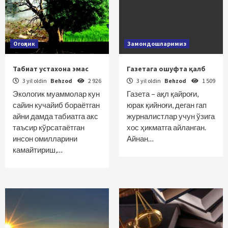
Огоҳлик
Замондошларимиз
Табиат устахона эмас
Газетага ошуфта қалб
3 yil oldin
Behzod
2 926
3 yil oldin
Behzod
1 509
Экологик муаммолар кун
Газета – ақл қайроғи,
сайин кучайиб бораётган
юрак қийноғи, деган гап
айни дамда табиатга акс
журналистлар учун ўзига
таъсир кўрсатаётган
хос ҳикматга айланган.
инсон омилларини
Айнан…
камайтириш,…