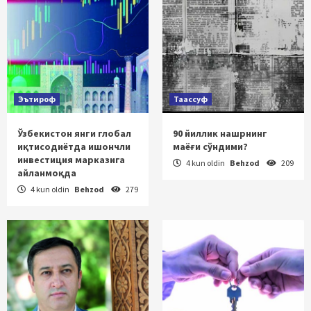
Эътироф
Таассуф
Ўзбекистон янги глобал
90 йиллик нашрнинг
иқтисодиётда ишончли
маёғи сўндими?
инвестиция марказига
4 kun oldin
Behzod
209
айланмоқда
4 kun oldin
Behzod
279