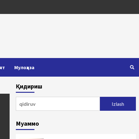
ят
Мулоҳаза
Қидириш
Qidirshish:
Муаммо