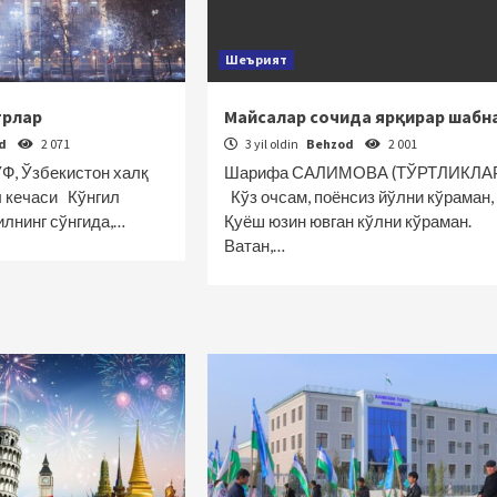
Шеърият
трлар
Майсалар сочида ярқирар шабн
od
2 071
3 yil oldin
Behzod
2 001
, Ўзбекистон халқ
Шарифа САЛИМОВА (ТЎРТЛИКЛА
 кечаси Кўнгил
Кўз очсам, поёнсиз йўлни кўраман,
илнинг сўнгида,…
Қуёш юзин ювган кўлни кўраман.
Ватан,…