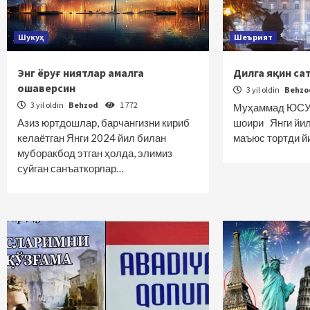
Шукуҳ
Шеърият
Энг ёруғ ниятлар амалга
Дилга яқин са
ошаверсин
3 yil oldin
Behz
3 yil oldin
Behzod
1 772
Муҳаммад ЮСУФ
Азиз юртдошлар, барчангизни кириб
шоири Янги йил
келаётган Янги 2024 йил билан
маъюс тортди й
муборакбод этган ҳолда, элимиз
суйган санъаткорлар…