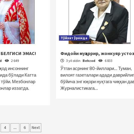
Тўйхат ўрнида
 БЕЛГИСИ ЭМАС!
Фидойи муҳаррир, жонкуяр усто
od
2 649
3 yil oldin
Behzod
6 833
қод инсоннинг
Ўтган асрнинг 80-йиллари… Туман,
тида бўлади Катта
вилоят газеталари адади даврийли
ҳ тўйи. Мезбонлар
бўйича энг юқори нуқтага чиққан дав
онлар иззатда.
Журналистикага…
lar
4
…
6
Next