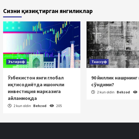
bo‘yic
Сизни қизиқтирган янгиликлар
haraka
Эътироф
Таассуф
Ўзбекистон янги глобал
90 йиллик нашрнинг
иқтисодиётда ишончли
сўндими?
инвестиция марказига
2 kun oldin
Behzod
айланмоқда
2 kun oldin
Behzod
205