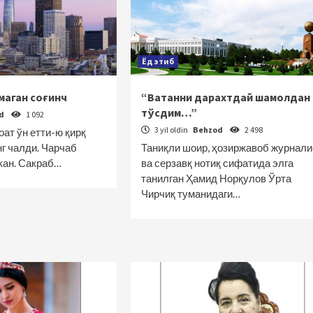
Ёд этиб
ғмаган соғинч
“Ватанни дарахтдай шамолдан
тўсдим…”
od
1 092
3 yil oldin
Behzod
2 498
ат ўн етти-ю қирқ
г чалди. Чарчаб
Таниқли шоир, ҳозиржавоб журнали
кан. Сакраб…
ва серзавқ нотиқ сифатида элга
танилган Ҳамид Норқулов Ўрта
Чирчиқ туманидаги…