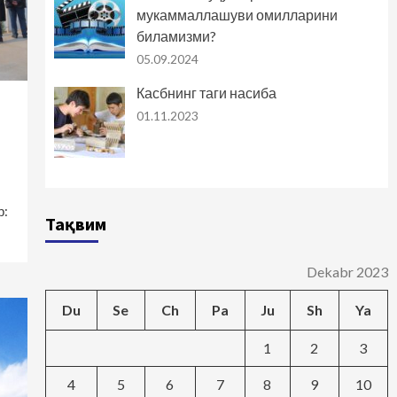
мукаммаллашуви омилларини
биламизми?
05.09.2024
Касбнинг таги насиба
01.11.2023
р:
Тақвим
Dekabr 2023
Du
Se
Ch
Pa
Ju
Sh
Ya
1
2
3
4
5
6
7
8
9
10