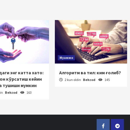
Муаммо
аги энг катта хато:
Алгоритм ва тил: ким ғолиб?
зон кўрсатиш кейин
2 kun oldin
Behzod
145
а тушиши мумкин
din
Behzod
163
Facebook
Telegr