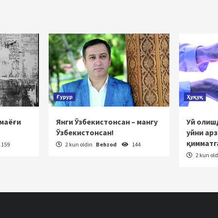
ha
tlanish
Ғурур
Ҳуқуқ
 маёғи
Янги Ўзбекистонсан – мангу
Уй олишд
Ўзбекистонсан!
уйни ар
қимматг
159
2 kun oldin
Behzod
144
2 kun ol