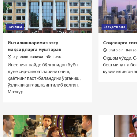
Таълим
Саёҳатнома
Интилишларимиз эзгу
Соҳилларга си
мақсадларга муштарак
3 yil oldin
Behz
3 yil oldin
Behzod
1 396
Оқшом чўкди. Со
Инсоният пайдо бўлганидан буён
беш минутга бон
дунё сир-синоатларини очиш,
кўзим илинган э
ҳаётнинг паст-баландини ўрганиш,
ўзликни англашга интилиб келган.
Мазкур…