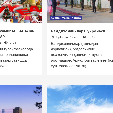
Сурхон томонларда
РАМИ: АНЪАНАЛАР
Бандихонликлар шукронаси
ЛАР
3 yil oldin
Behzod
1 105
od
1 705
Бандихонликлар қадимдан
ми турли халқларда
чорвачилик, боғдорчилик,
 нишонланишидан
деҳқончилик ҳадисини пухта
унтазам равишда
эгаллашган. Аммо, битта лекини бо
 муайян…
сув масаласи чатоқ….