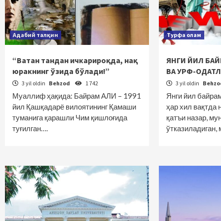
Адабий талқин
Турфа олам
“Ватан тандан ичкарироқда, нақ
ЯНГИ ЙИЛ БАЙ
юракнинг ўзида бўлади!”
ВА УРФ-ОДАТ
3 yil oldin
Behzod
1 742
3 yil oldin
Behz
Муаллиф ҳақида: Байрам АЛИ – 1991
Янги йил байра
йил Қашқадарё вилоятининг Қамаши
ҳар хил вақтда
туманига қарашли Чим қишлоғида
қатъи назар, м
туғилган….
ўтказиладиган,