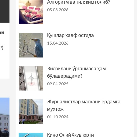
Алгоритм ва тил: ким ғолиб?
05.08.2026
ам
Қушлар хавф остида
15.04.2026
Р)
Зилзилани ўрганмаса ҳам
бўлаверадими?
09.04.2025
Журналистлар маскани ёрдамга
муҳтож
01.10.2024
Кино Олий ўқув юрти