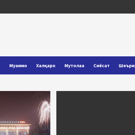
Т
Муаммо
Халқаро
Мутолаа
Сиёсат
Шеъри