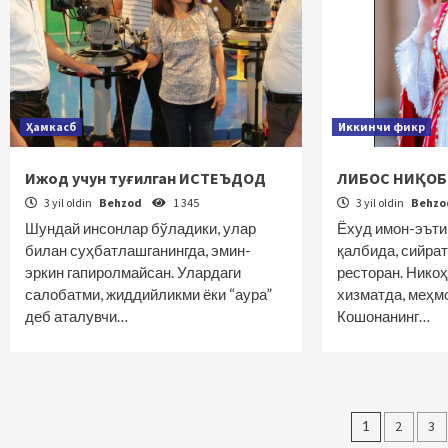
Ҳамкасб
Иккинчи фикр
Ижод учун туғилган ИСТЕЪДОД
ЛИБОС НИҚОБ
3 yil oldin
Behzod
1 345
3 yil oldin
Behz
Шундай инсонлар бўладики, улар
Ёхуд имон-эъти
билан суҳбатлашганингда, эмин-
қалбида, сийра
эркин гапиролмайсан. Улардаги
ресторан. Нико
салобатми, жиддийликми ёки “аура”
хизматда, меҳм
деб аталувчи…
Кошонанинг…
Maqola
1
2
3