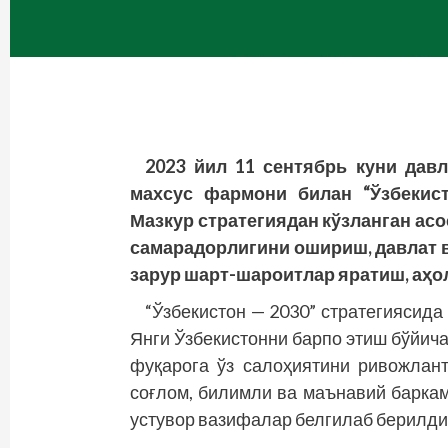
2023 йил 11 сентябрь куни дав
махсус фармони билан “Ўзбекист
Мазкур стратегиядан кўзланган ас
самарадорлигини ошириш, давлат 
зарур шарт-шароитлар яратиш, аҳ
“Ўзбекистон — 2030” стратегиясида
Янги Ўзбекистонни барпо этиш бўйича
фуқарога ўз салоҳиятини ривожлан
соғлом, билимли ва маънавий барка
устувор вазифалар белгилаб берилди