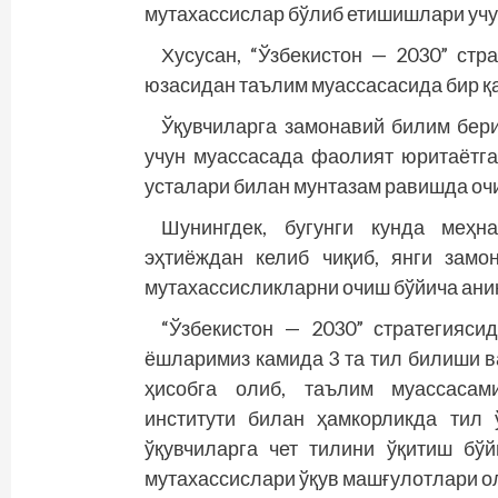
мутахассислар бўлиб етишишлари учу
Хусусан, “Ўзбекистон — 2030” стр
юзасидан таълим муассасасида бир қа
Ўқувчиларга замонавий билим бер
учун муассасада фаолият юритаётг
усталари билан мунтазам равишда очи
Шунингдек, бугунги кунда меҳн
эҳтиёждан келиб чиқиб, янги замо
мутахассисликларни очиш бўйича ани
“Ўзбекистон — 2030” стратегиясид
ёшларимиз камида 3 та тил билиши в
ҳисобга олиб, таълим муассасами
институти билан ҳамкорликда тил 
ўқувчиларга чет тилини ўқитиш бў
мутахассислари ўқув машғулотлари о