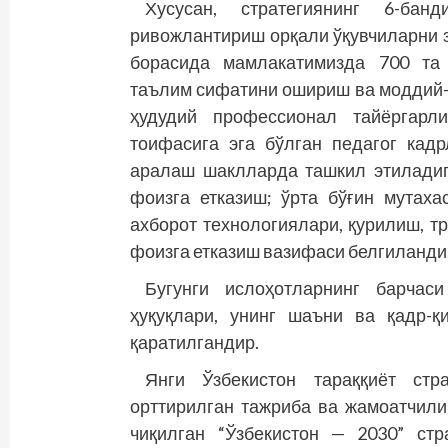
Хусусан, стратегиянинг 6-ба
ривожлантириш орқали ўқувчиларни 
борасида мамлакатимизда 700 та
таълим сифатини ошириш ва моддий-
ҳудудий профессионал тайёргарл
тоифасига эга бўлган педагог кад
аралаш шаклларда ташкил этилади
фоизга етказиш; ўрта бўғин мутах
ахборот технологиялари, қурилиш, т
фоизга етказиш вазифаси белгиланди
Бугунги ислоҳотларнинг барчас
ҳуқуқлари, унинг шаъни ва қадр-
қаратилгандир.
Янги Ўзбекистон тараққиёт ст
орттирилган тажриба ва жамоатчил
чиқилган “Ўзбекистон — 2030” стр