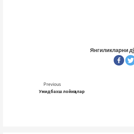
Янгиликларни д
Continue
Previous
Умидбахш лойиҳалар
Reading