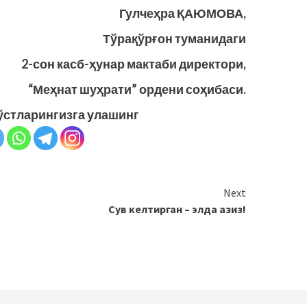
Гулчеҳра ҚАЮМОВА,
Тўрақўрғон туманидаги
2-сон касб-ҳунар мактаби директори,
“Меҳнат шуҳрати” ордени соҳибаси.
ўстларингизга улашинг
Next
Сув келтирган – элда азиз!