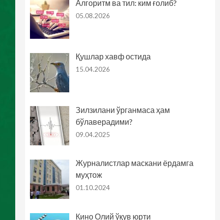
Алгоритм ва тил: ким ғолиб?
05.08.2026
Қушлар хавф остида
15.04.2026
Зилзилани ўрганмаса ҳам
бўлаверадими?
09.04.2025
Журналистлар маскани ёрдамга
муҳтож
01.10.2024
Кино Олий ўқув юрти