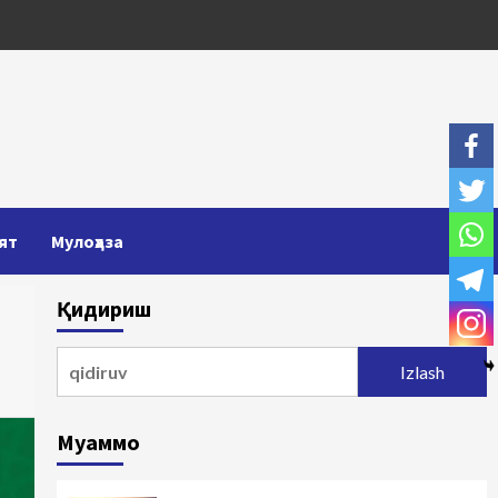
ят
Мулоҳаза
Қидириш
Qidirshish:
Муаммо