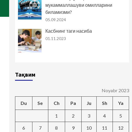
мукаммаллашуви омилларини
биламизми?
05.09.2024
Касбнинг таги насиба
01.11.2023
Тақвим
Noyabr 2023
Du
Se
Ch
Pa
Ju
Sh
Ya
1
2
3
4
5
6
7
8
9
10
11
12