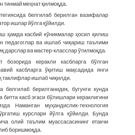
н тинмай меҳнат қилмоқда.
атегиясида белгилаб берилган вазифалар
тор ишлар йўлга қўйилди.
иш ҳамда касбий кўникмалар ҳосил қилиш
ан педагоглар ва ишлаб чиқариш таълими
қ дарслар ва мастер-класслар ўтилмоқда.
ат бозорида керакли касбларга бўлган
навий касбларга ўқитиш мақсадида янги
қ таклифлар ишлаб чиқилди.
а белгилаб берилганидек, бугунги кунда
а битта касб эгаси бўлишлари кераклигини
зда Наманган муҳандислик-технология
ўргатиш курслари йўлга қўйилди. Бунда
йича олий таълим муассасасининг етакчи
либ боришмоқда.