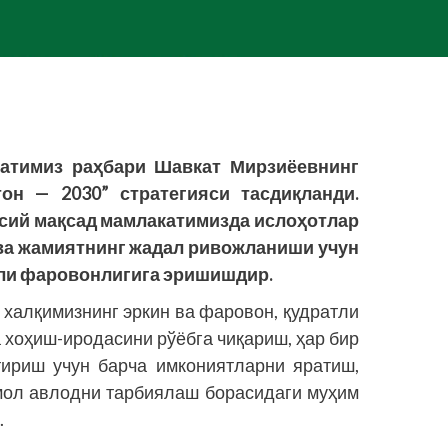
латимиз раҳбари Шавкат Мирзиёевнинг
он — 2030” стратегияси тасдиқланди.
осий мақсад мамлакатимизда ислоҳотлар
ва жамиятнинг жадал ривожланиши учун
оли фаровонлигига эришишдир.
 халқимизнинг эркин ва фаровон, қудратли
 хоҳиш-иродасини рўёбга чиқариш, ҳар бир
тириш учун барча имкониятларни яратиш,
мол авлодни тарбиялаш борасидаги муҳим
.