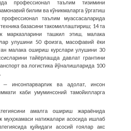
ндида профессионал таълим тизимини
замонавий билим ва кўникмаларга ўргатиш
 профессионал таълим муассасаларида
техника базасини такомиллаштириш; 14 та
ик марказларини ташкил этиш, малака
рлар улушини 50 фоизга, масофавий ёки
ган малака ошириш курслари улушини 30
ассисларини тайёрлашда давлат грантини
ранспорт ва логистика йўналишларида 100
.
и — инсонпарварлик ва адолат, инсон
қиммати каби умуминсоний тамойилларга
ратегиясини амалга ошириш жараёнида
ик муҳокамаси натижалари асосида ишлаб
атегиясида қуйидаги асосий ғоялар акс