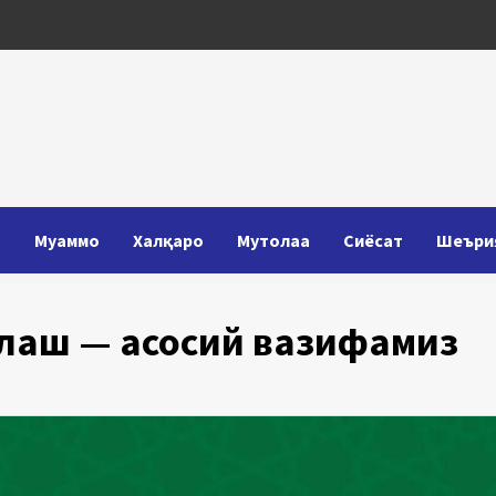
Т
Муаммо
Халқаро
Мутолаа
Сиёсат
Шеъри
рлаш — асосий вазифамиз