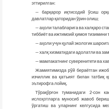
эттирилган:
— барқарор иқтисодий ўсиш орқ
давлатлар қаторидан ўрин олиш;
— аҳоли талабларига ва халқаро ст
тиббиёт ва ижтимоий ҳимоя тизимини 
— аҳоли учун қулай экологик шароит
— халқ хизматидаги адолатли ва за
— мамлакатнинг суверенитети ва х
Жамиятимизда рўй бераётган ижоби
изчиллик ва қатъият билан татбиқ 
эътирофга лойиқ.
Тўрақўрғон туманидаги 2-сон ка
ислоҳотларга муносиб жавоб бериш
ўргатиш ва уларнинг келгусида ме