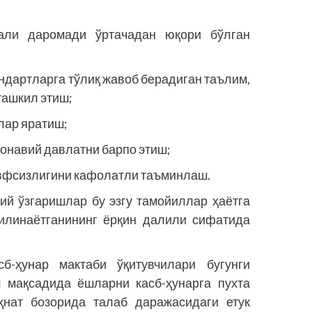
али даромади ўртачадан юқори бўлган
андартларга тўлиқ жавоб берадиган таълим,
ташкил этиш;
лар яратиш;
монавий давлатни барпо этиш;
авфсизлигини кафолатли таъминлаш.
й ўзгариш­лар бу эзгу тамойиллар ҳаётга
қилинаётганининг ёрқин далили сифатида
сб-ҳунар мактаби ўқитувчилари бугунги
 мақсадида ёшларни касб-ҳунарга пухта
ҳнат бозорида талаб даражасидаги етук