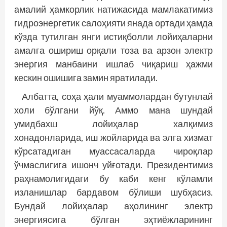
амалий ҳамкорлик натижасида мамлакатимиз
гидроэнергетик салоҳияти янада ортади ҳамда
кўзда тутилган янги истиқболли лойиҳаларни
амалга ошириш орқали тоза ва арзон электр
энергия манбаини ишлаб чиқариш ҳаж­ми
кескин ошишига замин яратилади.
Албатта, соҳа ҳали муаммолардан бутунлай
холи бўлгани йўқ. Аммо мана шундай
умидбахш лойиҳалар халқимиз
хонадонларида, иш жойларида ва элга хизмат
кўрсатадиган муассасаларда чироқлар
ўчмаслигига ишонч уйғотади. Президентимиз
раҳнамолигидаги бу каби кенг кўламли
изланишлар бардавом бўлиши шубҳасиз.
Бундай лойиҳалар аҳолининг электр
энергиясига бўлган эҳтиёжларининг