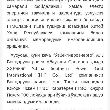
самарали фойдаланиш ҳамда электр
энергияси тақчиллиги шароитида узлуксиз
электр энергияси ишлаб чиқариш борасида
ГТЭСларни ишга тушириш юзасидан Хитой
Халқ Республикаси компанияси билан
англашув меморандуми имзоланилишига
эришилди.
Хусусан, куни кеча “Ўзбекгид­роэнерго” АЖ
Бошқаруви раиси Абдуғани Сангинов ҳамда
ХХРнинг “China Southern Power Grid
International (HK) Co., Ltd” компанияси
Бошқаруви раиси Чжан Танжи томонидан
Юқори Пскем ГТЭС, Қаратерен ГТЭС, Юқори
Пскем ГЭС лойиҳалари бўйича ўзаро англашув
меморандуми имзоланди.