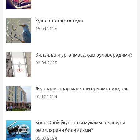
Қушлар хавф остида
15.04.2026
Зилзилани ўрганмаса ҳам бўлаверадими?
09.04.2025
Журналистлар маскани ёрдамга муҳтож
01.10.2024
Кино Олий ўқув юрти мукаммаллашуви
омилларини биламизми?
05.09.2024