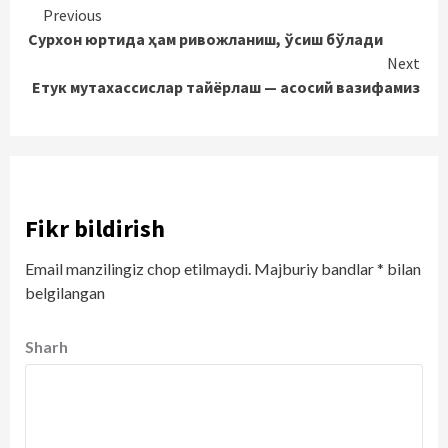
Continue
Previous
Сурхон юртида ҳам ривожланиш, ўсиш бўлади
Reading
Next
Етук мутахассислар тайёрлаш — асосий вазифамиз
Fikr bildirish
Email manzilingiz chop etilmaydi.
Majburiy bandlar
*
bilan
belgilangan
Sharh