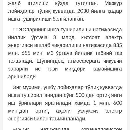
жалб этилиши кўзда тутилган. Мазкур
лойиҳалар тўлиқ қувватда 2030 йилга қадар
ишга туширилиши белгиланган.
ГТЭСларнинг ишга туширилиши натижасида
йиллик ўртача 3 млрд. кВтсоат электр
энергияси ишлаб чиқарилиши натижасида 835
млн. 655 минг м3 ўртача йиллик табиий газ
тежалади. Шунингдек, атмосферага чиқувчи
зарарли ис гази миқдори камайишига
эришилади.
Энг муҳими, ушбу лойиҳалар тўлиқ қувватда
ишга туширилганидан сўнг 500 дан ортиқ янги
иш ўринлари яратилади ҳамда 1 млн. 600
мингдан ортиқ аҳоли узлуксиз электр
энергияси билан таъминланади.
Бунинг натижасида Қорақалпоғистон