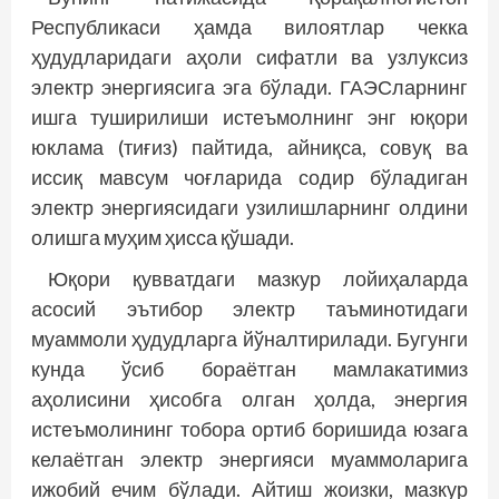
Республикаси ҳамда вилоятлар чекка
ҳудудларидаги аҳоли сифатли ва узлуксиз
электр энергиясига эга бўлади. ГАЭСларнинг
ишга туширилиши истеъмолнинг энг юқори
юклама (тиғиз) пайтида, айниқса, совуқ ва
иссиқ мавсум чоғларида содир бўладиган
электр энергиясидаги узилишларнинг олдини
олишга муҳим ҳисса қўшади.
Юқори қувватдаги мазкур лойиҳаларда
асосий эътибор электр таъминотидаги
муаммоли ҳудудларга йўналтирилади. Бугунги
кунда ўсиб бораётган мамлакатимиз
аҳолисини ҳисобга олган ҳолда, энергия
истеъмолининг тобора ортиб боришида юзага
келаётган электр энергияси муаммоларига
ижобий ечим бўлади. Айтиш жоизки, мазкур