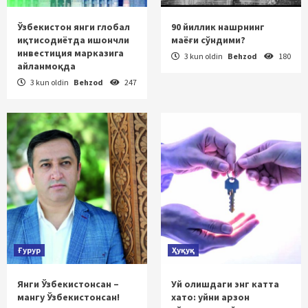
Ўзбекистон янги глобал
90 йиллик нашрнинг
иқтисодиётда ишончли
маёғи сўндими?
инвестиция марказига
3 kun oldin
Behzod
180
айланмоқда
3 kun oldin
Behzod
247
Ғурур
Ҳуқуқ
Янги Ўзбекистонсан –
Уй олишдаги энг катта
мангу Ўзбекистонсан!
хато: уйни арзон