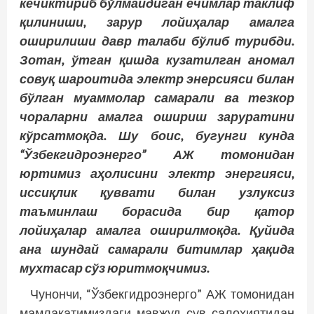
кечиктириб бўлмайдиган ечимлар таклиф
қилиниши, зарур лойиҳалар амалга
оширилиши давр талаби бўлиб турибди.
Зотан, ўтган қишда кузатилган аномал
совуқ шароитида электр энерсияси билан
бўлган муаммолар самарали ва тезкор
чораларни амалга ошириш заруратини
кўрсатмоқда. Шу боис, бугунги кунда
“Ўзбекгидроэнерго” АЖ томонидан
юртимиз аҳолисини электр энергияси,
иссиқлик қуввати билан узлуксиз
таъминлаш борасида бир қатор
лойиҳалар амалга оширилмоқда. Қуйида
ана шундай самарали битимлар ҳақида
мухтасар сўз юритмоқчимиз.
Чунончи, “Ўзбекгидроэнерго” АЖ томонидан
мамлакатимиздаги мавжуд сув салоҳиятидан