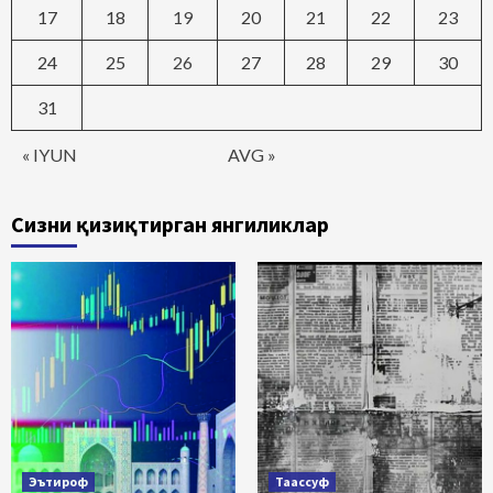
17
18
19
20
21
22
23
24
25
26
27
28
29
30
31
« IYUN
AVG »
Сизни қизиқтирган янгиликлар
Эътироф
Таассуф