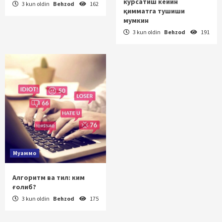
кўрсатиш кейин
3 kun oldin
Behzod
162
қимматга тушиши
мумкин
3 kun oldin
Behzod
191
Муаммо
Алгоритм ва тил: ким
ғолиб?
3 kun oldin
Behzod
175