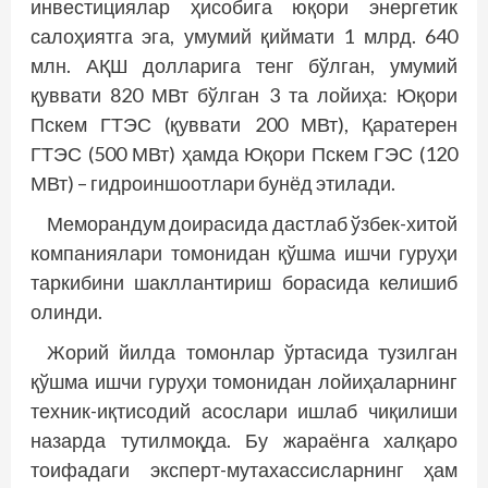
инвестициялар ҳисобига юқори энергетик
салоҳиятга эга, умумий қиймати 1 млрд. 640
млн. АҚШ долларига тенг бўлган, умумий
қуввати 820 МВт бўлган 3 та ло­йиҳа: Юқори
Пскем ГТЭС (қуввати 200 МВт), Қаратерен
ГТЭС (500 МВт) ҳамда Юқори Пскем ГЭС (120
МВт) – гид­роиншоотлари бунёд этилади.
Меморандум доирасида дастлаб ўзбек-хитой
компаниялари томонидан қўшма ишчи гуруҳи
таркибини шакллантириш борасида келишиб
олинди.
Жорий йилда томонлар ўртасида тузилган
қўшма ишчи гуруҳи томонидан лойиҳаларнинг
техник-иқтисодий асослари ишлаб чиқилиши
назарда тутилмоқда. Бу жараёнга халқаро
тоифадаги эксперт-мутахассисларнинг ҳам