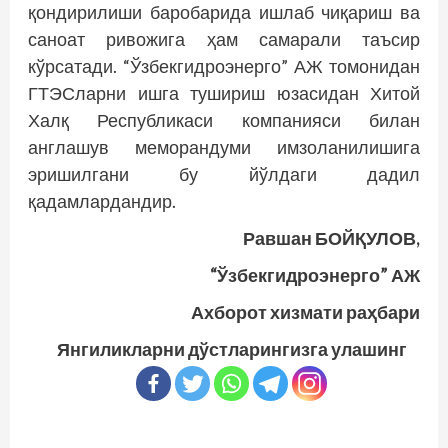
қондирилиши баробарида ишлаб чиқариш ва
саноат ривожига ҳам самарали таъсир
кўрсатади. “Ўзбекгидроэнерго” АЖ томонидан
ГТЭСларни ишга тушириш юзасидан Хитой
Халқ Республикаси компа­нияси билан
англашув меморандуми имзоланилишига
эришилгани бу йўлдаги дадил
қадамлардандир.
Равшан БОЙҚУЛОВ,
“Ўзбекгидроэнерго” АЖ
Ахборот хизмати раҳбари
Янгиликларни дўстларингизга улашинг