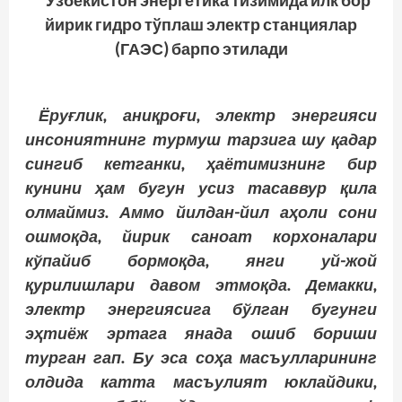
Ўзбекистон энергетика тизимида илк бор
йирик гидро тўплаш электр станциялар
(ГАЭС) барпо этилади
Ёруғлик, аниқроғи, электр энергияси
инсониятнинг турмуш тарзига шу қадар
сингиб кетганки, ҳаётимизнинг бир
кунини ҳам бугун усиз тасаввур қила
олмаймиз. Аммо йилдан-йил аҳоли сони
ошмоқда, йирик саноат корхоналари
кўпайиб бормоқда, янги уй-жой
қурилишлари давом этмоқда. Демакки,
электр энергиясига бўлган бугунги
эҳтиёж эртага янада ошиб бориши
турган гап. Бу эса соҳа масъулларининг
олдида катта масъулият юклайдики,