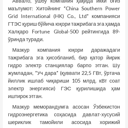
Аввало, ушбу компания ҳақида икки оғиз
маълумот: Хитойнинг “China Southern Power
Grid International (HK) Co., Ltd” компанияси
ГТЭС қуриш бўйича юқори тажрибага эга ҳамда
Халқаро Fortune Global-500 рейтингида 89-
ўринда туради.
Мазкур компания юқори даражадаги
тажрибага эга ҳисобланиб, бир қатор йирик
гидро электр станциялар барпо этган. Шу
жумладан, “Уч дара” (қуввати 22,5 ГВт, ўртача
йиллик ишлаб чиқариши 105 млрд. кВт соат
электр энергияси) ГЭС қурилишида ҳам
иштирок этган.
Мазкур меморандумга асосан Ўзбекистон
гидроэнергетика соҳасида давлат-хусусий
шерик­лик тамойили асосида хорижий