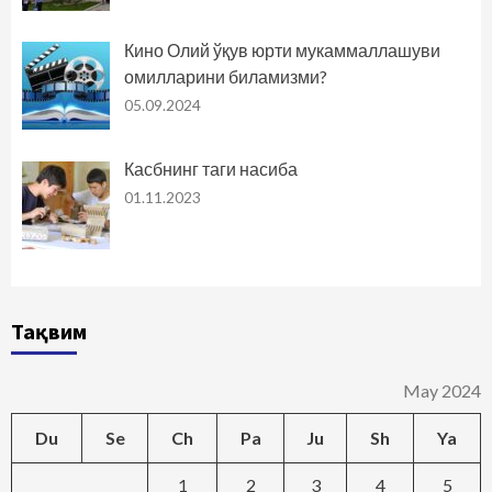
Кино Олий ўқув юрти мукаммаллашуви
омилларини биламизми?
05.09.2024
Касбнинг таги насиба
01.11.2023
Тақвим
May 2024
Du
Se
Ch
Pa
Ju
Sh
Ya
1
2
3
4
5