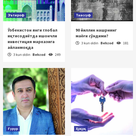
Эътироф
Таассуф
Ўзбекистон янги глобал
90 йиллик нашрнинг
иқтисодиётда ишончли
маёғи сўндими?
инвестиция марказига
3 kun oldin
Behzod
181
айланмоқда
3 kun oldin
Behzod
249
Ғурур
Ҳуқуқ