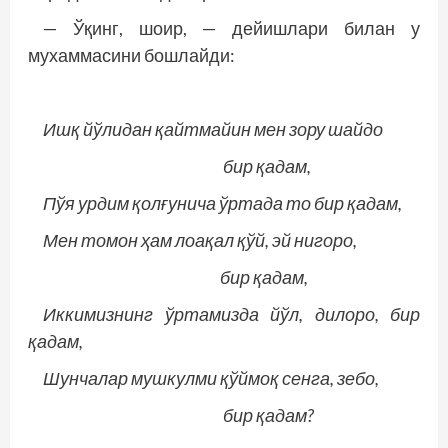
— Ўқинг, шоир, — дейишлари билан у
мухаммасини бошлайди:
Ишқ йўлидан қайтмайин мен зору шайдо
бир қадам,
Пўя урдим қолғунича ўртада то бир қадам,
Мен томон ҳам лоақал қўй, эй нигоро,
бир қадам,
Иккимизнинг ўртамизда йўл, дилоро, бир
қадам,
Шунчалар мушкулми қўймоқ сенга, зебо,
бир қадам?