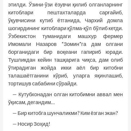
этилди. Ўзини-ўзи ёзувчи қилиб олганларнинг
китоблари пештахталарда сарғайиб,
ўқувчисини кутиб ётганида, Чархий домла
шогирдининг китоблари қўлма-қўл бўлиб кетди.
Ўзбекистон туманидаги машхур фермер
Имомали Назаров “Зомин”га дам олгани
борганидаги бир воқеани гапириб юради.
Тушликдан кейин ташқарига чиқса, дам олиб
ўтирадиган жойда икки аёл бир китобни
талашаётганини кўриб, уларга яқинлашиб,
тортишув сабабини сўрайди.
— Кутубхонадан олган китобимни аввал мен
ўқисам, дегандим…
— Бир китобга шунчаликми? Ким ёзган экан?
— Носир Зоҳид!