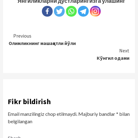
Янгиликларни дўстларингизга улашинг
Continue
Previous
Олимликнинг машаққатли йўли
Reading
Next
Кўнгил одами
Fikr bildirish
Email manzilingiz chop etilmaydi.
Majburiy bandlar
*
bilan
belgilangan
Sharh