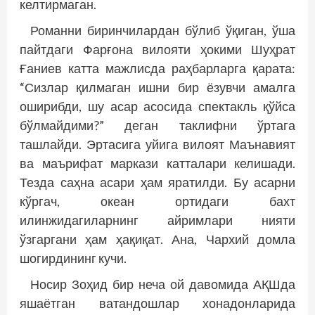
келтирмаган.
Романни биринчилардан бўлиб ўқиган, ўша
пайт­даги Фарғона вилояти ҳокими Шуҳрат
Ғаниев катта мажлисда раҳбарларга қарата:
“Сизлар қилмаган ишни бир ёзувчи амалга
оширибди, шу асар асосида спектакль қўйса
бўлмайдими?” деган таклифни ўртага
ташлайди. Эртасига уйига вилоят Маънавият
ва маърифат маркази катталари келишади.
Тезда саҳна асари ҳам яратилди. Бу асарни
кўргач, океан ортидаги бахт
илинжидагиларнинг айримлари нияти
ўзгаргани ҳам ҳақиқат. Ана, Чархий домла
шогирдининг кучи.
Носир Зоҳид бир неча ой давомида АҚШда
яшаётган ватандошлар хонадонларида