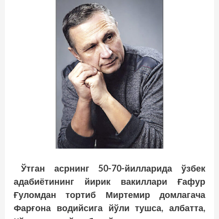
Ўтган асрнинг 50-70-йилларида ўзбек
адабиётининг йирик вакиллари Ғафур
Ғуломдан тортиб Миртемир домлагача
Фарғона водийсига йўли тушса, албатта,