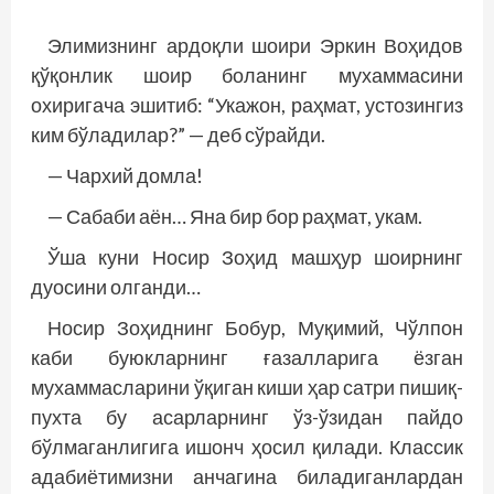
Элимизнинг ардоқли шоири Эркин Воҳидов
қўқонлик шоир боланинг мухаммасини
охиригача эшитиб: “Укажон, раҳмат, устозингиз
ким бўладилар?” — деб сўрайди.
— Чархий домла!
— Сабаби аён… Яна бир бор раҳмат, укам.
Ўша куни Носир Зоҳид машҳур шоирнинг
дуосини олганди…
Носир Зоҳиднинг Бобур, Муқимий, Чўлпон
каби буюкларнинг ғазалларига ёзган
мухаммасларини ўқиган киши ҳар сатри пишиқ-
пухта бу асарларнинг ўз-ўзидан пайдо
бўлмаганлигига ишонч ҳосил қилади. Классик
адабиётимизни анчагина биладиганлардан