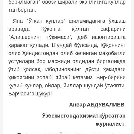
берилмаган” овози ширали эканлигига кўплар
тан берган.
Яна “Ўткан кунлар” фильмидагига ўхшаш
аравада Қўқонга қилган сафарини
“Алишернинг тўқимаси”, деб ишонтиришга
ҳаракат қилади. Шундай бўлса-да, Қўқоннинг
олис Ҳиндистондан олиб келинган маҳобатли
устунлари бор масжиди олдидан биргаликда
ўтиб қолсак, Ибодиновнинг дўсти ҳақидаги
ҳикоясини эслаб, яйраб кетамиз. Бир-бирини
қувиб кунлар, ойлар, йиллар шундай ўтаяпти.
Барчасига шукур!
Анвар АБДУВАЛИЕВ.
Ўзбекистонда хизмат кўрсатган
журналист.