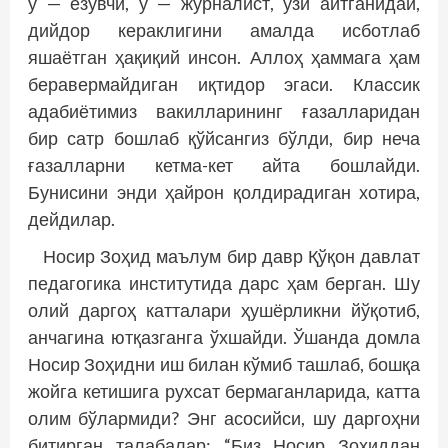
у — ёзувчи, у — журналист, ўзи айтганидай,
дийдор кераклигини амалда исботлаб
яшаётган ҳақиқий инсон. Аллоҳ ҳаммага ҳам
беравермайдиган иқтидор эгаси. Классик
адабиётимиз вакилларининг ғазалларидан
бир сатр бошлаб қўйсангиз бўлди, бир неча
ғазалларни кетма-кет айта бошлайди.
Бунисини энди ҳайрон қолдирадиган хотира,
дейдилар.
Носир Зоҳид маълум бир давр Қўқон давлат
педагогика институтида дарс ҳам берган. Шу
олий даргоҳ катталари ҳушёрликни йўқотиб,
анчагина ютқазганга ўхшайди. Ўшанда домла
Носир Зоҳидни иш билан кўмиб ташлаб, бошқа
жойга кетишига рухсат бермаганларида, катта
олим бўлармиди? Энг асосийси, шу даргоҳни
битирган талабалар: “Биз Носир Зоҳиддан