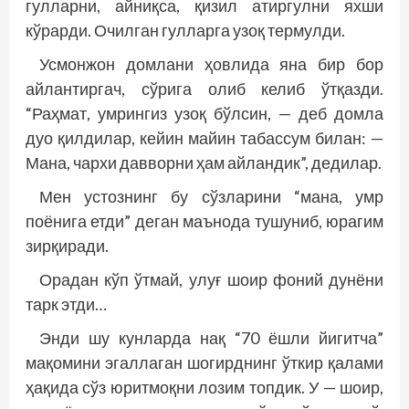
гулларни, айниқса, қизил атиргулни яхши
кўрарди. Очилган гулларга узоқ термулди.
Усмонжон домлани ҳовлида яна бир бор
айлантиргач, сўрига олиб келиб ўтқазди.
“Раҳмат, умрингиз узоқ бўлсин, — деб домла
дуо қилдилар, кейин майин табассум билан: —
Мана, чархи давворни ҳам айландик”, дедилар.
Мен устознинг бу сўзларини “мана, умр
поёнига етди” деган маънода тушуниб, юрагим
зирқиради.
Орадан кўп ўтмай, улуғ шоир фоний дунёни
тарк этди…
Энди шу кунларда нақ “70 ёшли йигитча”
мақомини эгаллаган шогирднинг ўткир қалами
ҳақида сўз юритмоқни лозим топдик. У — шоир,