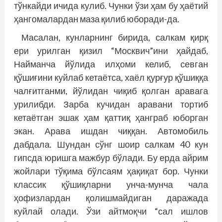
тўнкайди ичида кулиб. Чунки ўзи ҳам бу ҳаётий
ҳангомалардан маза қилиб юборади-да.
Масалан, кунларнинг бирида, салкам қирқ
ери урилган қизил “Москвич”ини ҳайдаб,
Найманча йўлида илҳоми келиб, севган
қўшиғини куйлаб кетаётса, хаёл қурғур қўшиққа
чалғитганми, йўлидан чиқиб қолган аравага
урилибди. Зарба кучидан аравани тортиб
кетаётган эшак ҳам қаттиқ ҳанг­раб юборган
экан. Арава ишдан чиққан. Автомобиль
дабдала. Шундан сўнг шоир салкам 40 кун
гипсда юришга мажбур бўлади. Бу ерда айрим
жойлари тўқима бўлсаям ҳақиқат бор. Чунки
классик қўшиқларни унча-мунча чала
ҳофизлардан қолишмайдиган даражада
куйлай олади. Ўзи айтмоқчи “сал ишлов