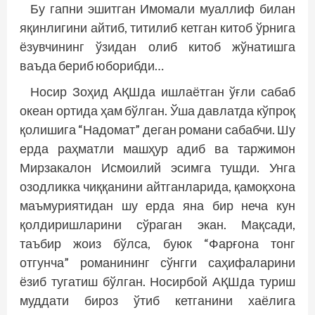
Бу гапни эшитган Имомали муаллиф билан
яқинлигини айтиб, титилиб кетган китоб ўрнига
ёзувчининг ўзидан олиб китоб жўнатишга
ваъда бериб юборибди…
Носир Зоҳид АҚШда ишлаётган ўғли сабаб
океан ортида ҳам бўлган. Ўша давлатда кўпроқ
қолишига “Надомат” деган романи сабабчи. Шу
ерда раҳматли машҳур адиб ва таржимон
Мирзакалон Исмоилий эсимга тушди. Унга
озодликка чиққанини айтганларида, қамоқхона
маъмуриятидан шу ерда яна бир неча кун
қолдиришларини сўраган экан. Мақсади,
таъбир жоиз бўлса, буюк “Фарғона тонг
отгунча” романининг сўнгги саҳифаларини
ёзиб тугатиш бўлган. Носирбой АҚШда туриш
муддати бироз ўтиб кетганини хаёлига