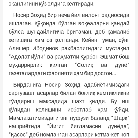
эканлигини кўз олдига келтиради.
Носир Зоҳид бир неча йил вилоят радиосида
ишлаган. Қўқонда бўлган воқеаларни қандай
бўлса шундайлигича ёритаман, деб қамалиб
кетишига ҳам оз қолганди. Кейин туман, сўнг
Алишер Ибодинов раҳбарлигидаги мустақил
“Адолат йўли” ва раҳматли Қурбон Эшмат бош
муҳаррирлик қилган “Солиқ ва дунё”
газеталардаги фаолияти ҳам бир дос­тон…
Бирданига Носир Зоҳид адабиётимиздаги
саргузашт асарлар билан боғлиқ кемтикликни
тўлдириш мақсадида шахт қилди. Бу иш
қўлидан келишини исботлаб ҳам қўйди.
Мамлакатимиздаги энг нуфузи баланд “Шарқ”
нашриётида “Йигит йиғламасин дунёда”,
“Қасос” деб номланган асарлари кетма-кет чоп