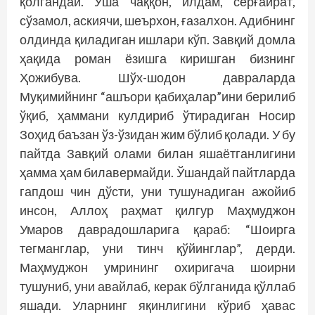
қолгандай. Ўша чаққон, илдам, серғайрат,
сўзамол, аскиячи, шеърхон, ғазалхон. Адибнинг
олдинда қиладиган ишлари кўп. Завқий домла
ҳақида роман ёзишга киришган бизнинг
Ҳожибува. Шўх-шодон давраларда
Муқимийнинг “ашъори қабиҳалар”ини берилиб
ўқиб, ҳаммани кулдириб ўтирадиган Носир
Зоҳид баъзан ўз-ўзидан жим бўлиб қолади. У бу
пайтда Завқий олами билан яшаётганлигини
ҳамма ҳам билавермайди. Ўшандай пайтларда
гапдош чин дўсти, уни тушунадиган ажойиб
инсон, Аллоҳ раҳмат қилгур Маҳмуджон
Умаров даврадошларига қараб: “Шоирга
тегманглар, уни тинч қўйинглар”, дерди.
Маҳмуджон умрининг охиригача шоирни
тушуниб, уни авайлаб, керак бўлганида қўллаб
яшади. Уларнинг яқинлигини кўриб ҳавас