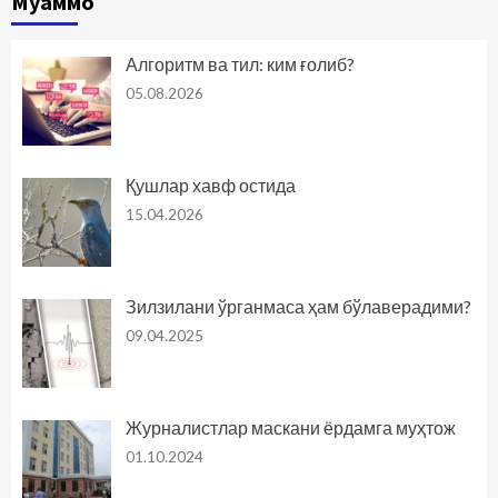
Муаммо
Алгоритм ва тил: ким ғолиб?
05.08.2026
Қушлар хавф остида
15.04.2026
Зилзилани ўрганмаса ҳам бўлаверадими?
09.04.2025
Журналистлар маскани ёрдамга муҳтож
01.10.2024