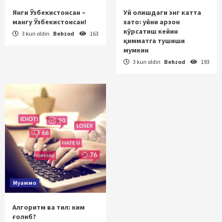
Янги Ўзбекистонсан –
Уй олишдаги энг катта
мангу Ўзбекистонсан!
хато: уйни арзон
кўрсатиш кейин
3 kun oldin
Behzod
163
қимматга тушиши
мумкин
3 kun oldin
Behzod
193
Муаммо
Алгоритм ва тил: ким
ғолиб?