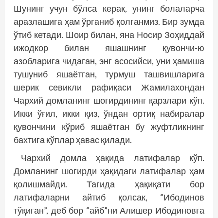
Шунинг учун бўлса керак, унинг болаларча
аразлашига ҳам ўрганиб қолганмиз. Бир зумда
ўтиб кетади. Шоир билан, яна Носир Зоҳиддай
ижодкор билан яшашнинг қувончи-ю
азобларига чидаган, энг асосийси, уни ҳамиша
тушуниб яшаётган, турмуш ташвишларига
шерик севикли рафиқаси Жамилахондан
Чархий домланинг шогирдининг қарзлари кўп.
Икки ўғил, икки қиз, ўндан ортиқ набиралар
қувончини кўриб яшаётган бу жуфтликнинг
бахтига кўплар ҳавас қилади.
Чархий домла ҳақида латифалар кўп.
Домланинг шогирди ҳақидаги латифалар ҳам
қолишмайди. Тагида ҳақиқати бор
латифаларни айтиб қолсак, “Ибодинов
тўқиган”, деб бор “айб”ни Алишер Ибодиновга