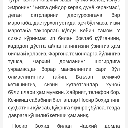
Эмронинг “Бизга дийдор керак, дунё керакмас”,
деган сатрларини дастурхонгача бир
маротаба, дастурхон устида, ҳеч бўлмаса, икки
маротаба такрорлаб қўяди. Кейин тамом. У
сизни кўринмас ип билан боғлаб қўйганини,
қадрдон дўстга айланганингизни ўзингиз ҳам
билмай қоласиз. Фарғона томонларга йўлингиз
тушса, Чархий домланинг шогирдига
учрамасдан борар манзилингиз сари йўл
олмаслигингиз тайин. Баъзан кечикиб
кетишингиз, сизни кутаётганлар хуноб
бўлишлари ҳам мумкин. Хайрият, телефон бор.
Кечикиш сабабини билганлар Носир Зоҳиднинг
суҳбатини қўмсаб, Қўқонга яқинроқ бўлса, тезда
даврага қўшилиб кетиши ҳам аниқ.
Носир Зоҳид билан Чархий домла