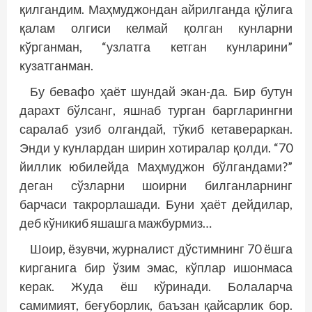
қилгандим. Маҳмуджондан айрилганда қўлига
қалам олгиси келмай қолган кунларни
кўрганман, “узлатга кетган кунларини”
кузатганман.
Бу бевафо ҳаёт шундай экан-да. Бир бутун
дарахт бўлсанг, яшнаб турган баргларингни
саралаб узиб олгандай, тўкиб кетавераркан.
Энди у кунлардан ширин хотиралар қолди. “70
йиллик юбилейда Маҳмуджон бўлгандами?”
деган сўзларни шоирни билганларнинг
барчаси такрорлашади. Буни ҳаёт дейдилар,
деб кўникиб яшашга мажбурмиз…
Шоир, ёзувчи, журналист дўстимнинг 70 ёшга
кирганига бир ўзим эмас, кўплар ишонмаса
керак. Жуда ёш кўринади. Болаларча
самимият, беғуборлик, баъзан қайсарлик бор.