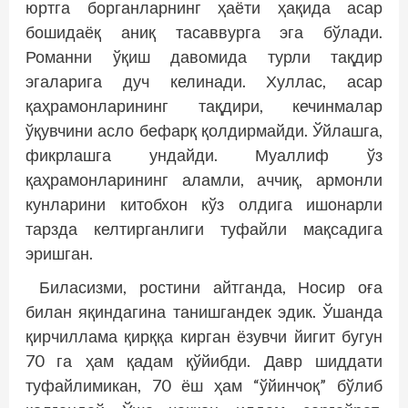
юртга борганларнинг ҳаёти ҳақида асар
бошидаёқ аниқ тасаввурга эга бўлади.
Романни ўқиш давомида турли тақдир
эгаларига дуч келинади. Хуллас, асар
қаҳрамонларининг тақдири, кечинмалар
ўқувчини асло бефарқ қолдирмайди. Ўйлашга,
фикрлашга ундайди. Муаллиф ўз
қаҳрамонларининг аламли, аччиқ, армонли
кунларини китобхон кўз олдига ишонарли
тарзда келтирганлиги туфайли мақсадига
эришган.
Биласизми, ростини айтганда, Носир оға
билан яқиндагина танишгандек эдик. Ўшанда
қирчиллама қирққа кирган ёзувчи йигит бугун
70 га ҳам қадам қўйибди. Давр шиддати
туфайлимикан, 70 ёш ҳам “ўйинчоқ” бўлиб