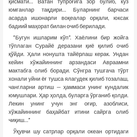
қисмати… Ватан тупроғига зор бўлиб, кўз
юмганлар тақдири… Буларнинг барчаси
асарда ишонарли воқеалар орқали, юксак
бадиий маҳорат билан очиб берилади.
“Бугун ишларим кўп”. Хаёлини бир жойга
тўплаган Сурайё деразани қиё қилиб очиб
қўйди. Ҳали нонушта тайёрлаш керак. Ундан
кейин хўжайиннинг арзандаси Авраамни
мактабга олиб боради. Сўнгра тушгача тўрт
хонали уйни ёғ тушса ялагудек қилиб тозалаш,
чангларни артиш — ҳаммаси унинг кундалик
юмушлари. Ҳар ҳолда, буларга ўрганиб қолди.
Лекин унинг учун энг оғир, азоблиси,
хўжайиннинг баҳайбат итини сайрга олиб
чиқиш…”
Ўқувчи шу сатрлар орқали океан ортидаги