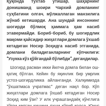
Қўқонда тўхтаб ўтишар, шаҳарнинг
донишманд шоири Чархий домланинг
суҳбатини олгач, мўлжаллаган манзилига
жўнаб кетишарди. Ана шундай инсоннинг
шогирди бўлмоқ ҳаммага ҳам насиб
этавермайди. Бориб-бориб, бу шогирдлик
мақоми қайсидир жиҳатлари домлага ўхшаб
кетадиган Носир Зоҳидга насиб этганида,
домлани биладиганларнинг кўпчилиги:
“Узукка кўз қўйгандай бўлибди”, дегандилар.
Шогирд расман икки йилча домла билан ош-
қатиқ бўлган. Кейин бу яқинлик бир умрлик
устоз-шогирдликка айланганди. Халқимизда
“ўхшатмаса учратмас” деган нақл бор. Кўп
жиҳатлари домлага ўхшаб кетадиган Носир
Зоҳид ким ўзи? У илк учрашгандаёқ кўнглига
тўғри келган кишини яхши кўриб қолса, Юнус