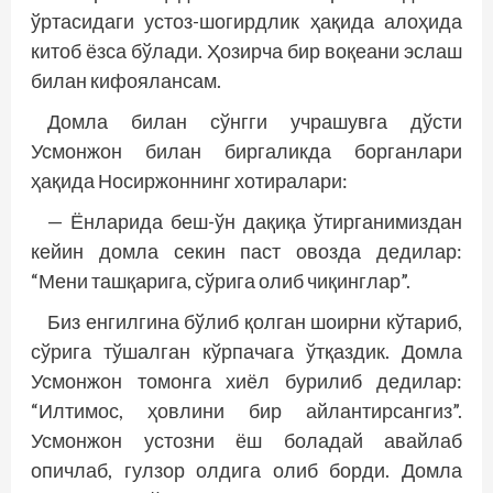
ўртасидаги устоз-шогирдлик ҳақида алоҳида
китоб ёзса бўлади. Ҳозирча бир воқеани эслаш
билан кифоялансам.
Домла билан сўнгги учрашувга дўсти
Усмонжон билан биргаликда борганлари
ҳақида Носиржоннинг хотиралари:
— Ёнларида беш-ўн дақиқа ўтирганимиздан
кейин домла секин паст овозда дедилар:
“Мени ташқарига, сўрига олиб чиқинглар”.
Биз енгилгина бўлиб қолган шоирни кўтариб,
сўрига тўшалган кўрпачага ўтқаздик. Домла
Усмонжон томонга хиёл бурилиб дедилар:
“Илтимос, ҳовлини бир айлантирсангиз”.
Усмонжон устозни ёш боладай авайлаб
опичлаб, гулзор олдига олиб борди. Домла