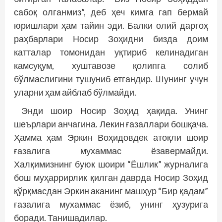
сабоқ олганмиз”, деб ҳеч кимга гап бермай
юришлари ҳам тайин эди. Балки олий даргоҳ
раҳбарлари Носир Зоҳидни бизда доим
катталар томонидан уқтириб келинадиган
камсуқум, хуштавозе қолипга солиб
бўлмаслигини тушуниб етгандир. Шунинг учун
уларни ҳам айблаб бўлмайди.
Энди шоир Носир Зоҳид ҳақида. Унинг
шеърлари анчагина. Лекин ғазаллари бошқача.
Ҳамма ҳам Эркин Воҳидовдек атоқли шоир
ғазалига мухаммас ёзавермайди.
Халқимизнинг буюк шоири “Ёшлик” журналига
бош муҳаррирлик қилган даврда Носир Зоҳид
қўрқмасдан Эркин аканинг машҳур “Бир қадам”
ғазалига мухаммас ёзиб, унинг ҳузурига
боради. Танишадилар.