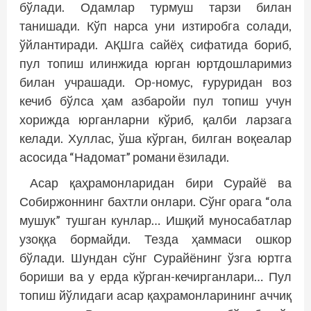
бўлади. Одамлар турмуш тарзи билан
танишади. Кўп нарса уни изтиробга солади,
ўйлантиради. АҚШга сайёҳ сифатида бориб,
пул топиш илинжида юрган юртдошларимиз
билан учрашади. Ор-номус, ғуруридан воз
кечиб бўлса ҳам азбаройи пул топиш учун
хорижда юрганларни кўриб, қалби ларзага
келади. Хуллас, ўша кўрган, билган воқеалар
асосида “Надомат” романи ёзилади.
Асар қаҳрамонларидан бири Сурайё ва
Собиржоннинг бахтли онлари. Сўнг орага “ола
мушук” тушган кунлар… Ишқий муносабатлар
узоққа бормайди. Тезда ҳаммаси ошкор
бўлади. Шундан сўнг Сурайёнинг ўзга юртга
бориши ва у ерда кўрган-кечирганлари… Пул
топиш йўлидаги асар қаҳрамонларининг аччиқ