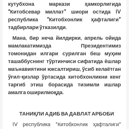
кутубхона маркази ҳамкорлигида
“Китобсевар миллат” шиори остида IV
республика “Китобхонлик ҳафталиги”
тадбирлари ўтказилди.
Мана, бир неча йилдирки, апрель ойида
мамлакатимизда Президентимиз
томонидан илгари сурилган беш муҳим
ташаббуснинг тўртинчиси сифатида ёшлар
маънавиятини юксалтириш, ўсиб келаётган
ўғил-қизлар ўртасида китобхонликни кенг
тарғиб этиш борасида тизимли ишлар
амалга оширилмоқда.
ТАНИҚЛИ АДИБ ВА ДАВЛАТ АРБОБИ
IV республика “Китобхонлик ҳафталиги”