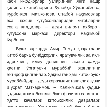
каби ижодкорлар ўзларининг янги нашр
қилинган китобларини, Зулайҳо Хўжаниёзова,
Қурбонжон Матжонова, Отабой Раҳимовлар
эса шахсий кутубхоналаридан китобларни
совға қилдилар, — деди вилоят ахборот-
кутубхона маркази директори Раҳимбой
Қурбонов.
— Буюк саркарда Амир Темур ҳазратлари
китоб барча бунёдкорлик, яратувчилик ва ақл-
идрокнинг, илму донишнинг асоси ҳамда
ҳаётни ўргатувчи мураб­бий эканлигини
эътироф қилганлар. Ҳақиқатан ҳам, китоб буюк
мураббийдир, – деди хоразмлик таниқли ёзувчи
Шуҳрат Маткаримов. — Халқимизда қадим-
қадимдан китобхонлик буюк фазилат саналган.
Ҳатто кечалари китобхонлик давралари
уюштирилган. Ҳаётимиз китоб ўқиш билан