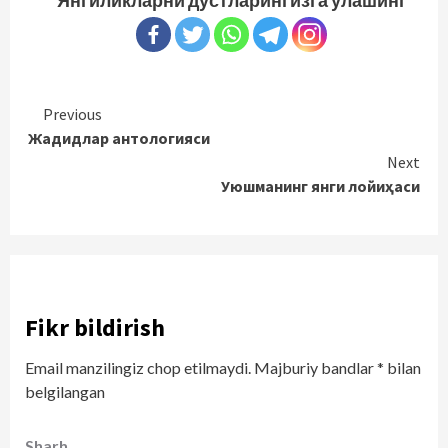
Continue
Previous
Жадидлар антологияси
Reading
Next
Уюшманинг янги лойиҳаси
Fikr bildirish
Email manzilingiz chop etilmaydi.
Majburiy bandlar
*
bilan
belgilangan
Sharh