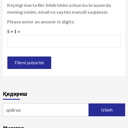
Keyingi marta fikr bildirishim uchun bu brauzerda
mening ismim, email va saytim manzili saqlansin.
Please enter an answer in digits:
5 × 1 =
Қидириш
Qidirshish:
Муаммо