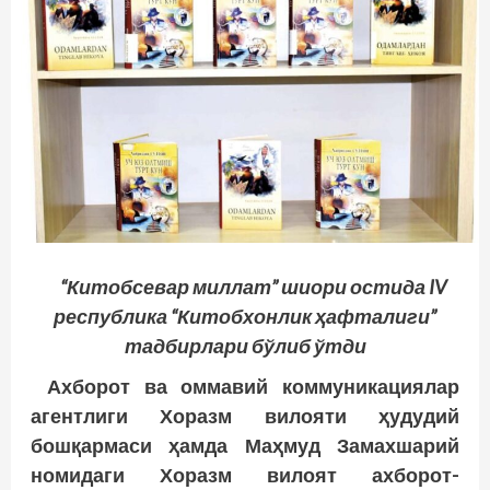
“Китобсевар миллат” шиори остида IV
республика “Китобхонлик ҳафталиги”
тадбирлари бўлиб ўтди
Ахборот ва оммавий коммуникациялар
агентлиги Хоразм вилояти ҳудудий
бошқармаси ҳамда Маҳмуд Замахшарий
номидаги Хоразм вилоят ахборот-