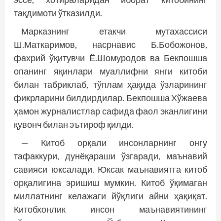
тақдимоти ўтказилди.
Марказнинг етакчи мутахассиси
Ш.Маткаримов, насрнавис Б.Бобожонов,
фахрий ўқитувчи Ё.Шомуродов ва Бекпошша
опанинг яқинлари муаллифни янги китоби
билан табрик­лаб, тўплам ҳақида ўзларининг
фикрларини билдирдилар. Бекпошша Хўжаева
ҳамон журналистлар сафида фаол эканлигини
қувонч билан эътироф қилди.
— Китоб орқали инсонларнинг онгу
тафаккури, дунёқараши ўзгаради, маънавий
савияси юксалади. Юксак маънавиятга китоб
орқалигина эришиш мумкин. Китоб ўқимаган
миллатнинг келажаги йўқлиги айни ҳақиқат.
Китобхонлик инсон маънавиятининг