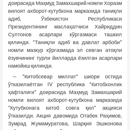
доирасида Маҳмуд Замахшарий номли Хоразм
вилоят ахборот-кутубхона марказида таниқли
адиб, Ўзбекис­тон Респуб­ликаси
Президентининг маслаҳатчиси Хайриддин
Султонов асарлари кўргазмаси ташкил
қилинди. “Таниқли адиб ва давлат арбоби”
номли мазкур кўргазмада эл севган атоқли
ёзувчининг турли йилларда ёзилган асарлари
намойиш қилинди.
— “Китобсевар миллат” шиори остида
ўтказилаётган IV республика “Китобхонлик
ҳафталиги” доирасида Маҳмуд Замахшарий
номли вилоят ахборот-кутубхона марказида
“Кутубхонага китоб совға қил” акцияси
ўтказилди. Акция давомида Отабек Раҳимов,
Зумрад Жумамуратова, Шарқия Эшжонова