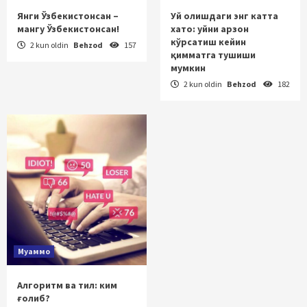
Янги Ўзбекистонсан –
Уй олишдаги энг катта
мангу Ўзбекистонсан!
хато: уйни арзон
кўрсатиш кейин
2 kun oldin
Behzod
157
қимматга тушиши
мумкин
2 kun oldin
Behzod
182
Муаммо
Алгоритм ва тил: ким
ғолиб?