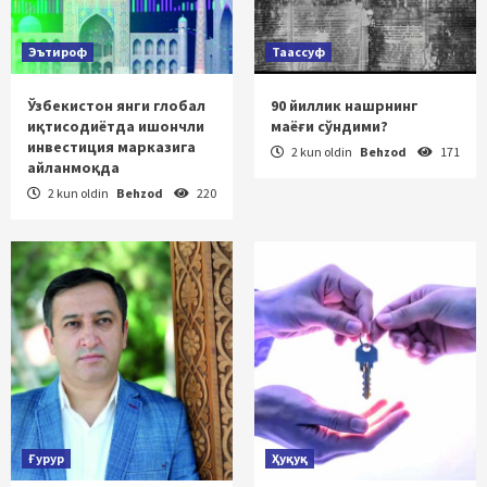
Эътироф
Таассуф
Ўзбекистон янги глобал
90 йиллик нашрнинг
иқтисодиётда ишончли
маёғи сўндими?
инвестиция марказига
2 kun oldin
Behzod
171
айланмоқда
2 kun oldin
Behzod
220
Ғурур
Ҳуқуқ