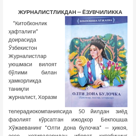
ЖУРНАЛИСТЛИКДАН — ЁЗУВЧИЛИККА
“Китобхонлик
ҳафталиги”
доирасида
Ўзбекистон
Журналистлар
уюшмаси вилоят
бўлими билан
ҳамкорликда
таниқли
журналист, Хоразм
телерадиокомпаниясида 50 йилдан зиёд
фаолият кўрсатган ижодкор Бекпошша
Хўжаеванинг “Олти дона булочка” — ҳикоя,
эссе, хотираларидан иборат китобининг