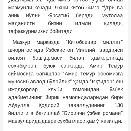
мазмунли кечади. Яхши китоб бизга тўғри ва
аниқ йўлни кўрсатиб беради. Мутолаа
маданияти бизни илмли қилади,
тафаккуримизни бо­йитади.
Мазкур марказда “Китобсевар миллат”
шиори остида Ўзбекистон Миллий гвардияси
вилоят бошқармаси билан ҳамкорликда
соҳибқирон, буюк саркарда Амир Темур
сиймосига бағишлаб “Амир Темур бобомизга
муносиб авлод бўлайлик” ҳамда “Иқтидор” ёш
ижодкорлар клуби томонидан ўзбек
адабиётининг йирик намояндаларидан бири
Абдулла Қодирий таваллудининг 130
йиллигига бағишлаб “Биринчи ўзбек романи”
мавзуларида давра суҳбатлари ҳам ўтказилди.