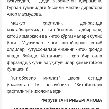
кўзгусидир, – деди Ўзбекистон Қаҳрамони,
Гурлан туманидаги 5-сонли мактаб директори
Анор Маҳмудова.
Мазкур ҳафталик доирасида
мактабларимизда китобхонлик тадбирлари,
китоб ярмаркаси ва китоб кўргазмалари бўлиб
ўтди. Ўқувчилар янги китобларни сотиб
олдилар, кутубхоналаримизнинг китоб фонди
янада бойиди. Истагимиз — ҳар бир оила
фарзанди, ўқувчи ва ўқитувчилар ҳам китобхон
бўлишсин!
“Китобсевар миллат” шиори остида
ўтказилган IV рес­публика “Китобхонлик
ҳафталиги” ниҳоясига етди.
Феруза ТАНГРИБЕРГАНОВА
Янгиликларни дўстларингизга улашинг