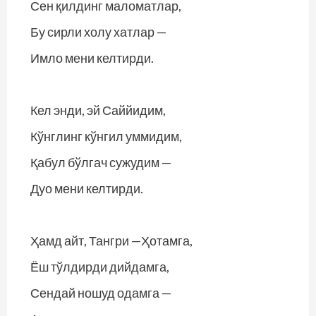
Сен қилдинг маломатлар,
Бу сирли холу хатлар —
Имло мени келтирди.
Кел энди, эй Саййидим,
Кўнглинг кўнгил уммидим,
Қабул бўлгач сужудим —
Дуо мени келтирди.
Ҳамд айт, Тангри —Ҳотамга,
Ёш тўлдирди дийдамга,
Сендай ношуд одамга —