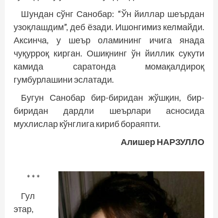
Шундан сўнг Санобар: “Ўн йиллар шеърдан
узоқлашдим”, деб ёзади. Ишонгимиз келмайди.
Аксинча, у шеър оламининг ичига янада
чуқурроқ кирган. Ошиқнинг ўн йиллик сукути
камида саратонда момақалдироқ
гумбурлашини эслатади.
Бугун Санобар бир-биридан жўшқин, бир-
биридан дардли шеърлари асносида
мухлислар кўнглига кириб бораяпти.
Алишер НАРЗУЛЛО
* * *
Гул
этар,