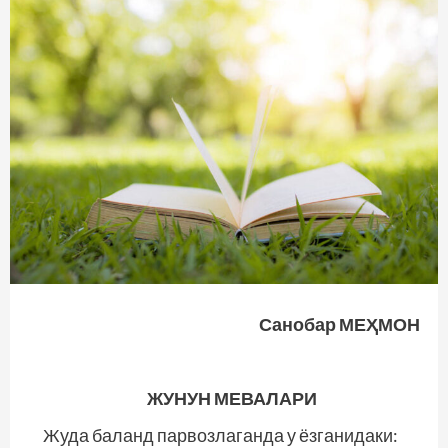
Санобар МЕҲМОН
ЖУНУН МЕВАЛАРИ
Жуда баланд парвозлаганда у ёзганидаки: