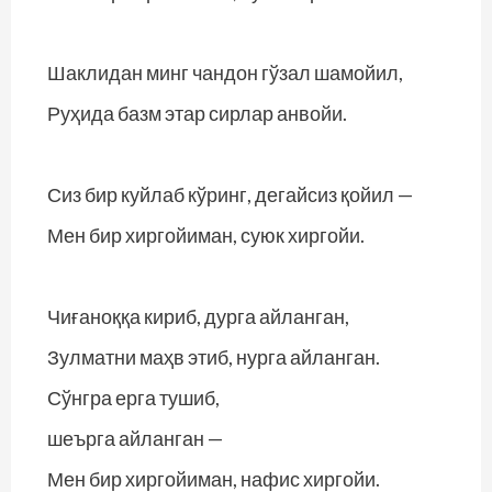
Шаклидан минг чандон гўзал шамойил,
Руҳида базм этар сирлар анвойи.
Сиз бир куйлаб кўринг, дегайсиз қойил —
Мен бир хиргойиман, суюк хиргойи.
Чиғаноққа кириб, дурга айланган,
Зулматни маҳв этиб, нурга айланган.
Сўнгра ерга тушиб,
шеърга айланган —
Мен бир хиргойиман, нафис хиргойи.