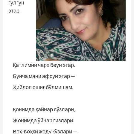
гулгун
этар,
Қатлимни чарх беун этар.
Бунча мани афсун этар —
Ҳийлоя ошиғ бўлмишам.
Қонимда қайнар сўзлари,
Жонимда ўйнар гизлари.
Воҳ-воҳки жоду кўзлари —