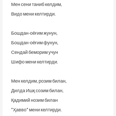
Мен сени таниб келдим,
Видо мени келтирди.
Бошдан-оёғим жунун,
Бошдан-оёғим фунун,
Сендай беморим учун
Шифо мени келтирди.
Мен келдим, розим билан,
Дилда Ишқ созим билан,
Қадимий нозим билан
“Ҳавво” мени келтирди.