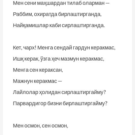
Мен сени маҳшардан тилаб оларман —
Раббим, охиратда бирлаштирганда,
Найқамишлар каби сирлаштирганда.
Кет, чарх! Менга сендай гардун керакмас,
Ишқ керак, ўзга ҳеч мазмун керакмас,
Менга сен кераксан,
Мажнун керакмас —
Лайлолар ҳолидан сирлаштиргайму?
Парвардигор бизни бирлаштиргайму?
Мен осмон, сен осмон,