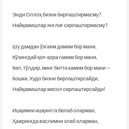
Энди Оллоҳ бизни бирлаштирмасму?
Найқамишлар янглиғ сирлаштирмасму?
Шу дамдан ўзгаям дамим бор мани,
Кўзингдай қоп-қора ғамим бор мани,
Кел, тўлдир, минг битта камим бор мани —
Кошки, Худо бизни бирлаштирсайди,
Найқамишлар мисол сирлаштирсайди!
Ишқимни ишқингга белаб оларман,
Ҳажрингда васлимни элаб оларман,