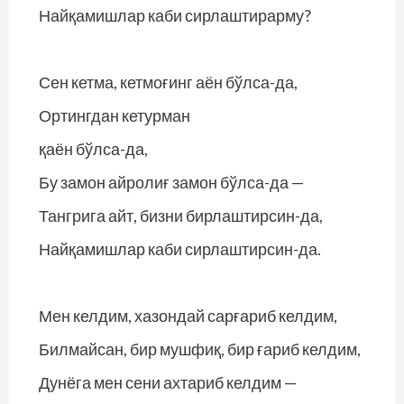
Найқамишлар каби сирлаштирарму?
Сен кетма, кетмоғинг аён бўлса-да,
Ортингдан кетурман
қаён бўлса-да,
Бу замон айролиғ замон бўлса-да —
Тангрига айт, бизни бирлаштирсин-да,
Найқамишлар каби сирлаштирсин-да.
Мен келдим, хазондай сарғариб келдим,
Билмайсан, бир мушфиқ, бир ғариб келдим,
Дунёга мен сени ахтариб келдим —