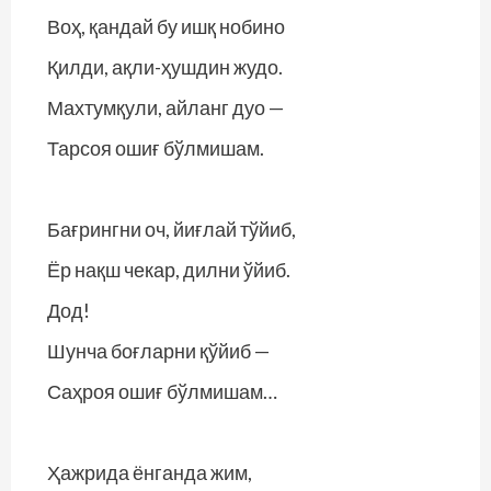
Воҳ, қандай бу ишқ нобино
Қилди, ақли-ҳушдин жудо.
Махтумқули, айланг дуо —
Тарсоя ошиғ бўлмишам.
Бағрингни оч, йиғлай тўйиб,
Ёр нақш чекар, дилни ўйиб.
Дод!
Шунча боғларни қўйиб —
Саҳроя ошиғ бўлмишам…
Ҳажрида ёнганда жим,