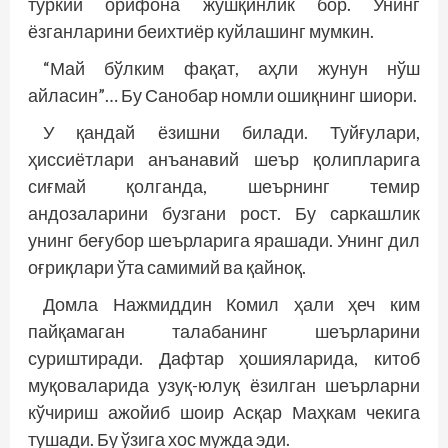
туркий орифона жўшқинлик бор. Унинг
ёзганларини беихтиёр куйлашинг мумкин.
“Май бўлким фақат, аҳли жунун нўш
айласин”… Бу Санобар номли ошиқнинг шиори.
У қандай ёзишни билади. Туйғулари,
ҳиссиётлари анъанавий шеър қолипларига
сиғмай қолганда, шеърнинг темир
андозаларини бузгани рост. Бу саркашлик
унинг беғубор шеърларига ярашади. Унинг дил
оғриқлари ўта самимий ва қайноқ.
Домла Нажмиддин Комил ҳали ҳеч ким
пайқамаган талабанинг шеърларини
суриштиради. Дафтар ҳошияларида, китоб
муқоваларида узуқ-юлуқ ёзилган шеърларни
кўчириш ажойиб шоир Асқар Маҳкам чекига
тушади. Бу ўзига хос мужда эди.