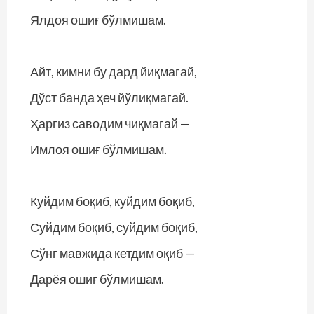
Ялдоя ошиғ бўлмишам.
Айт, кимни бу дард йиқмагай,
Дўст банда ҳеч йўлиқмагай.
Ҳаргиз саводим чиқмагай —
Имлоя ошиғ бўлмишам.
Куйдим боқиб, куйдим боқиб,
Суйдим боқиб, суйдим боқиб,
Сўнг мавжида кетдим оқиб —
Дарёя ошиғ бўлмишам.