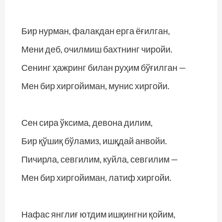
Бир нурман, фалакдан ерга ёғилган,
Мени деб, очилмиш бахтнинг чиройи.
Сенинг ҳажринг билан руҳим бўғилган —
Мен бир хиргойиман, мунис хиргойи.
Сен сира ўксима, девона дилим,
Бир қўшиқ бўламиз, ишқдай анвойи.
Пичирла, севгилим, куйла, севгилим —
Мен бир хиргойиман, латиф хиргойи.
Нафас янглиғ ютдим ишқингни қойим,