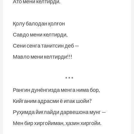
Ато мени келтирди.
Қолу балодан қолғон
Савдо мени келтирди,
Сени сенга танитсин деб —
Мавло мени келтирди!!!
* * *
Рангин дунёнгизда менга нима бор,
Кийганим адрасми ё ипак шойи?
Руҳимда йиғлайди дарвешона мунг —
Мен бир хиргойиман, ҳазин хиргойи.