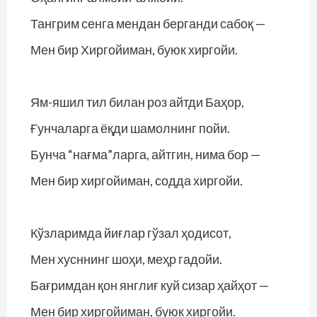
Тангрим сенга мендан берганди сабоқ —
Мен бир Хиргойиман, буюк хиргойи.
Ям-яшил тил билан роз айтди Баҳор,
Ғунчаларга ёқди шамолнинг пойи.
Бунча “нағма”ларга, айтгин, нима бор —
Мен бир хиргойиман, содда хиргойи.
Кўзларимда йиғлар гўзал ҳодисот,
Мен хусннинг шоҳи, меҳр гадойи.
Бағримдан қон янглиғ куй сизар ҳайҳот —
Мен бир хиргойиман, буюк хиргойи.