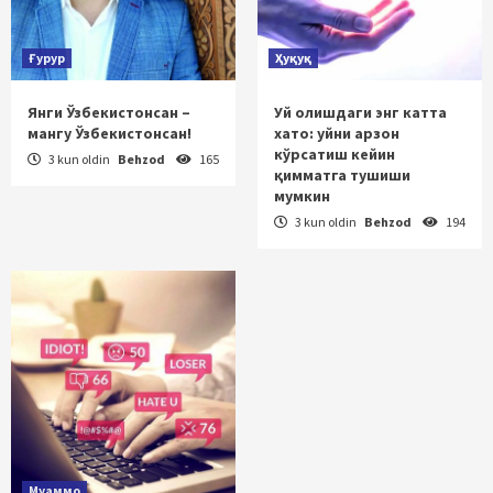
Ғурур
Ҳуқуқ
Янги Ўзбекистонсан –
Уй олишдаги энг катта
мангу Ўзбекистонсан!
хато: уйни арзон
кўрсатиш кейин
3 kun oldin
Behzod
165
қимматга тушиши
мумкин
3 kun oldin
Behzod
194
Муаммо