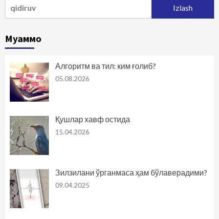
Qidirshish:
Муаммо
Алгоритм ва тил: ким ғолиб?
05.08.2026
Қушлар хавф остида
15.04.2026
Зилзилани ўрганмаса ҳам бўлаверадими?
09.04.2025