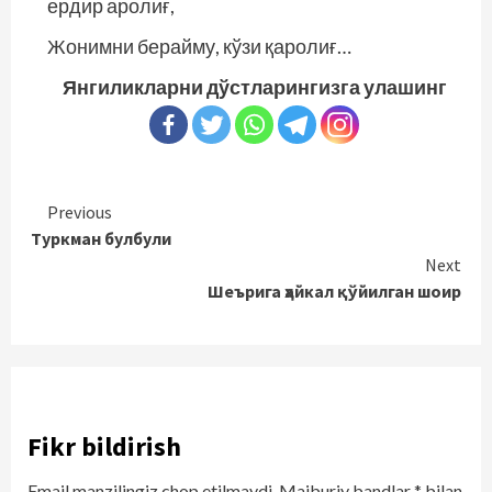
ердир аролиғ,
Жонимни берайму, кўзи қаролиғ…
Янгиликларни дўстларингизга улашинг
Continue
Previous
Туркман булбули
Reading
Next
Шеърига ҳайкал қўйилган шоир
Fikr bildirish
Email manzilingiz chop etilmaydi.
Majburiy bandlar
*
bilan