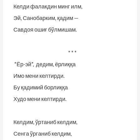
Келди фалакдин минг илм,
Эй, Санобарким, қадим —
Савдоя ошиғ бўлмишам.
* * *
“Ёр-эй”, дедим, ёрлиққа
Имо мени келтирди.
Бу қадимий борлиққа
Худо мени келтирди.
Келдим, ўртаниб келдим,
Сенга ўрганиб келдим,