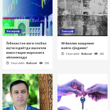
Эътироф
Таассуф
Ўзбекистон янги глобал
90 йиллик нашрнинг
иқтисодиётда ишончли
маёғи сўндими?
инвестиция марказига
3 kun oldin
Behzod
182
айланмоқда
3 kun oldin
Behzod
250