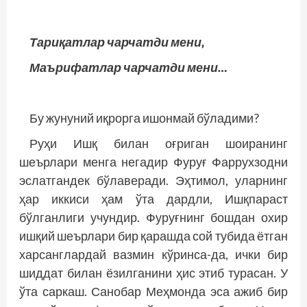
Тариқатлар чарчатди мени,
Маърифатлар чарчатди мени…
Бу жунуний иқрорга ишонмай бўладими?
Руҳи Ишқ билан оғриган шоиранинг
шеърлари менга негадир Фуруғ Фаррухзодни
эслатгандек бўлаверади. Эҳтимол, уларнинг
ҳар иккиси ҳам ўта дардли, Ишқпараст
бўлганлиги учундир. Фуруғнинг бошдан охир
ишқий шеърлари бир қарашда сой тубида ётган
харсанглардай вазмин кўринса-да, ички бир
шиддат билан ёзилганини ҳис этиб турасан. У
ўта саркаш. Санобар Меҳмонда эса ажиб бир