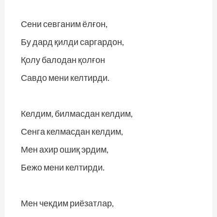
Сени севганим ёлғон,
Бу дард қилди саргардон,
Қолу балодан қолғон
Савдо мени келтирди.
Келдим, билмасдан келдим,
Сенга келмасдан келдим,
Мен ахир ошиқ эрдим,
Бежо мени келтирди.
Мен чекдим риёзатлар,