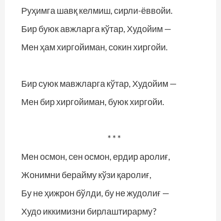
Руҳимга шавқ келмиш, сирли-ёввойи.
Бир буюк авжларга кўтар, Худойим —
Мен ҳам хиргойиман, сокин хиргойи.
Бир суюк мавжларга кўтар, Худойим —
Мен бир хиргойиман, буюк хиргойи.
* * *
Мен осмон, сен осмон, ердир аролиғ,
Жонимни берайму кўзи қаролиғ,
Бу не ҳижрон бўлди, бу не жудолиғ —
Худо иккимизни бирлаштирарму?