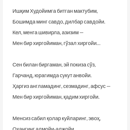
Ишқим Худойимга битган мактубим,
Бошимда минг савдо, дилбар савдойи.
Кел, менга шивирла, азизим —
Мен бир хиргойиман, гўзал хиргойи…
Сен билан биргаман, эй покиза сўз,
Гарчанд, юрагимда сукут анвойи.
Ҳаргиз англамадинг, сезмадинг, афсус —
Мен бир хиргойиман, қадим хиргойи.
Менсиз сабил қолар куйларинг, эвоҳ,
Оҳангинг алмойи-алжойи.