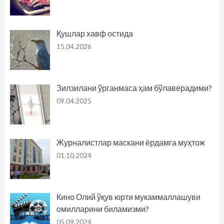
Қушлар хавф остида
15.04.2026
Зилзилани ўрганмаса ҳам бўлаверадими?
09.04.2025
Журналистлар маскани ёрдамга муҳтож
01.10.2024
Кино Олий ўқув юрти мукаммаллашуви
омилларини биламизми?
05.09.2024