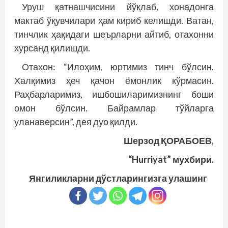
Уруш қатнашчисини йўқлаб, хонадонга
мактаб ўқувчилари ҳам кириб келишди. Ватан,
тинчлик ҳақидаги шеърларни айтиб, отахонни
хурсанд қилишди.
Отахон: “Илоҳим, юртимиз тинч бўлсин.
Халқимиз ҳеч қачон ёмонлик кўрмасин.
Раҳбарларимиз, ишбошиларимизнинг боши
омон бўлсин. Байрамлар тўйларга
уланаверсин”, дея дуо қилди.
Шерзод ҚОРАБОЕВ,
“Hurriyat” мухбири.
Янгиликларни дўстларингизга улашинг