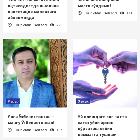
иқтисодиётда ишончли
маёғи сўндими?
инвестиция марказига
3 kun oldin
Behzod
171
айланмоқда
3 kun oldin
Behzod
220
Ғурур
Ҳуқуқ
Янги Ўзбекистонсан –
Уй олишдаги энг катта
мангу Ўзбекистонсан!
хато: уйни арзон
кўрсатиш кейин
3 kun oldin
Behzod
157
қимматга тушиши