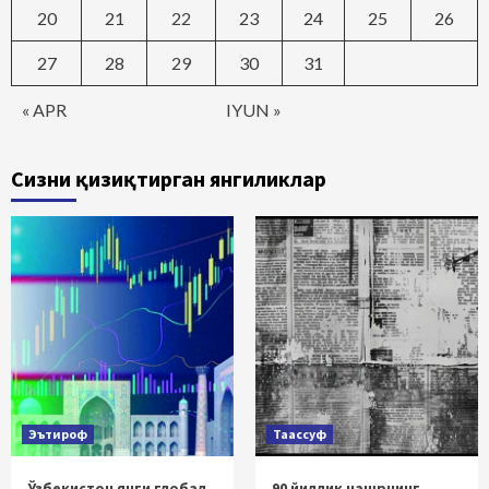
20
21
22
23
24
25
26
27
28
29
30
31
« APR
IYUN »
Сизни қизиқтирган янгиликлар
Эътироф
Таассуф
Ўзбекистон янги глобал
90 йиллик нашрнинг