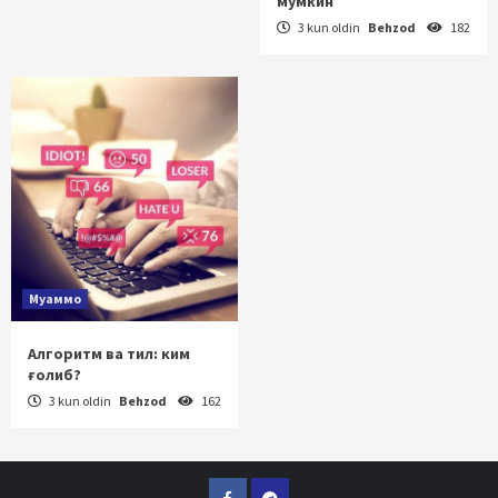
мумкин
3 kun oldin
Behzod
182
Муаммо
Алгоритм ва тил: ким
ғолиб?
3 kun oldin
Behzod
162
Facebook
Telegram