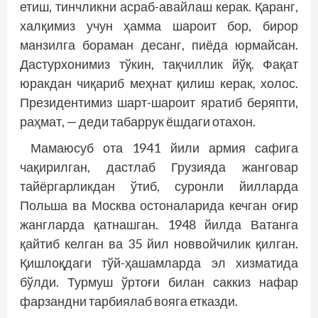
етиш, тинчликни асраб-авайлаш керак. Қаранг,
халқимиз учун ҳамма шароит бор, бирор
манзилга бораман десанг, пиёда юрмайсан.
Дастурхонимиз тўкин, тақчиллик йўқ. Фақат
юракдан чиқариб меҳнат қилиш керак, холос.
Президентимиз шарт-шароит яратиб беряпти,
раҳмат, — деди табаррук ёшдаги отахон.
Мамаюсуб ота 1941 йили армия сафига
чақирилган, дастлаб Грузияда жанговар
тайёргарликдан ўтиб, суронли йилларда
Польша ва Москва остоналарида кечган оғир
жангларда қатнашган. 1948 йилда Ватанга
қайтиб келган ва 35 йил нов­войчилик қилган.
Қишлоқдаги тўй-ҳашамларда эл хизматида
бўлди. Турмуш ўртоғи билан саккиз нафар
фарзандни тарбиялаб вояга етказди.