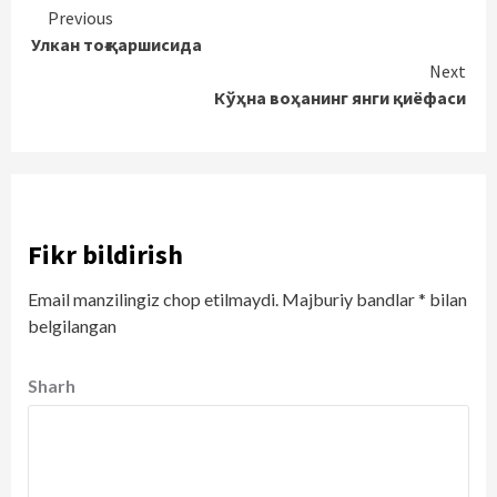
Continue
Previous
Улкан тоғ қаршисида
Reading
Next
Кўҳна воҳанинг янги қиёфаси
Fikr bildirish
Email manzilingiz chop etilmaydi.
Majburiy bandlar
*
bilan
belgilangan
Sharh