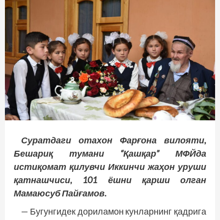
Суратдаги отахон Фарғона вилояти,
Бешариқ тумани “Қашқар” МФЙда
истиқомат қилувчи Иккинчи жаҳон уруши
қатнашчиси, 101 ёшни қарши олган
Мамаюсуб Пайғамов.
— Бугунгидек дориламон кунларнинг қадрига