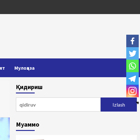
ят
Мулоҳаза
Қидириш
Qidirshish:
Муаммо