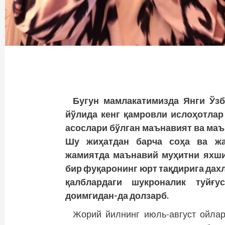
Бугун мамлакатимизда Янги Ўзб
йўлида кенг қамровли ислоҳотлар
асослари бўлган маънавият ва ма
Шу жиҳатдан барча соҳа ва жа
жамиятда маънавий муҳитни яхши
бир фуқаронинг юрт тақдирига дах
қалблардаги шукроналик туйғ
доимгидан-да долзарб.
Жорий йилнинг июль-август ойла