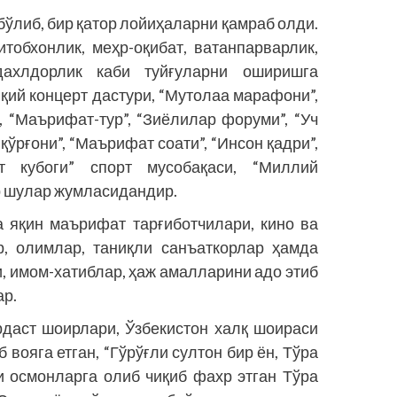
бўлиб, бир қатор лойиҳаларни қамраб олди.
тобхонлик, меҳр-оқибат, ватанпарварлик,
дахлдорлик каби туйғуларни оширишга
қий концерт дастури, “Мутолаа марафони”,
 “Маърифат-тур”, “Зиёлилар форуми”, “Уч
ўрғони”, “Маърифат соати”, “Инсон қадри”,
т кубоги” спорт мусобақаси, “Миллий
р шулар жумласидандир.
 яқин маърифат тарғиботчилари, кино ва
р, олимлар, таниқли санъаткорлар ҳамда
, имом-хатиблар, ҳаж амалларини адо этиб
ар.
даст шоирлари, Ўзбекистон халқ шоираси
вояга етган, “Гўрўғли султон бир ён, Тўра
и осмонларга олиб чиқиб фахр этган Тўра