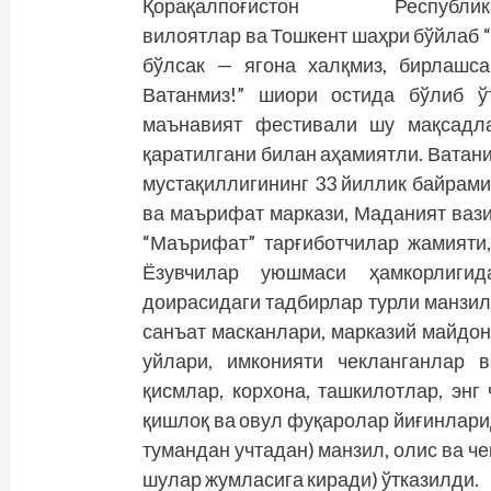
Қорақалпоғистон Республика
вилоятлар ва Тошкент шаҳри бўйлаб 
бўлсак — ягона халқмиз, бирлашс
Ватанмиз!” шиори остида бўлиб ў
маънавият фестивали шу мақсадл
қаратилгани билан аҳамиятли. Ватан
мустақиллигининг 33 йиллик байрам
ва маърифат маркази, Маданият ваз
“Маърифат” тарғиботчилар жамияти
Ёзувчилар уюшмаси ҳамкорлиги
доирасидаги тадбирлар турли манзил
санъат масканлари, марказий майдон
уйлари, имконияти чекланганлар 
қисмлар, корхона, ташкилотлар, энг 
қишлоқ ва овул фуқаролар йиғинларида
тумандан учтадан) манзил, олис ва че
шулар жумласига киради) ўтказилди.