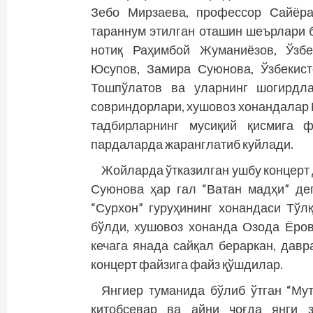
Зебо Мирзаева, профессор Сайёра
тараннум этилган оташин шеърлари 
нотиқ Раҳимбой Жуманиёзов, Ўзбе
Юсупов, Замира Суюнова, Ўзбекист
Тошпўлатов ва уларнинг шогирдла
совриндорлари, хушовоз хонандалар
тадбирларнинг мусиқий қисмига 
пардаларда жаранглатиб куйлади.
Жойларда ўтказилган ушбу концерт 
Суюнова ҳар гал “Ватан мадҳи” дег
“Сурхон” гуруҳининг хонандаси Тўл
бўлди, хушовоз хонанда Озода Ёро
кечага янада сайқал бераркан, давр
концерт файзига файз қўшдилар.
Янгиер туманида бўлиб ўтган “Му
китобсевар ва айни чоғда янги 