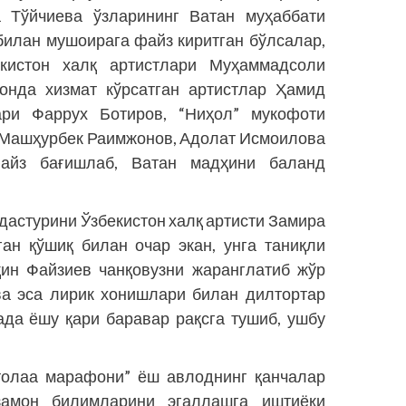
 Тўйчиева ўзларининг Ватан муҳаббати
билан мушоирага файз киритган бўлсалар,
кистон халқ артистлари Муҳаммадсоли
онда хизмат кўрсатган артистлар Ҳамид
ри Фаррух Ботиров, “Ниҳол” мукофоти
 Машҳурбек Раимжонов, Адолат Исмоилова
файз бағишлаб, Ватан мадҳини баланд
дастурини Ўзбекистон халқ артисти Замира
ан қўшиқ билан очар экан, унга таниқли
қин Файзиев чанқовузни жаранглатиб жўр
ва эса лирик хонишлари билан дилтортар
ада ёшу қари баравар рақсга тушиб, ушбу
толаа марафони” ёш авлоднинг қанчалар
замон билимларини эгаллашга иштиёқи