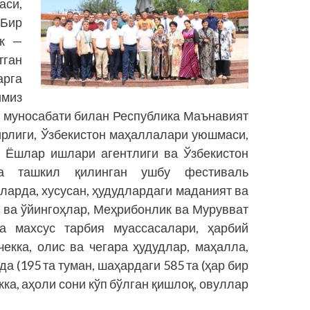
си,
“Бир
ак —
тган
арга
имиз
и муносабати билан Республика Маънавият
ирлиги, Ўзбекистон маҳаллалари уюшмаси,
, Ёшлар ишлари агентлиги ва Ўзбекистон
да ташкил қилинган ушбу фестиваль
ларда, хусусан, ҳудудлардаги маданият ва
 ва ўйингоҳлар, Меҳрибонлик ва Мурувват
ва махсус тарбия муассасалари, ҳарбий
чекка, олис ва чегара ҳудудлар, маҳалла,
 (195 та туман, шаҳардаги 585 та (ҳар бир
кка, аҳоли сони кўп бўлган қишлоқ, овуллар