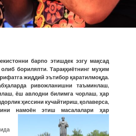
екистонни барпо этишдек эзгу мақсад
 олиб бориляпти. Тараққиётнинг муҳим
ърифатга жиддий эътибор қаратилмоқда.
бҳаларда ривожланишни таъминлаш,
лаш, ёш авлодни билимга чорлаш, ҳар
лдорлик ҳиссини кучайтириш, қолаверса,
усини намоён этиш масалалари ҳар
рида