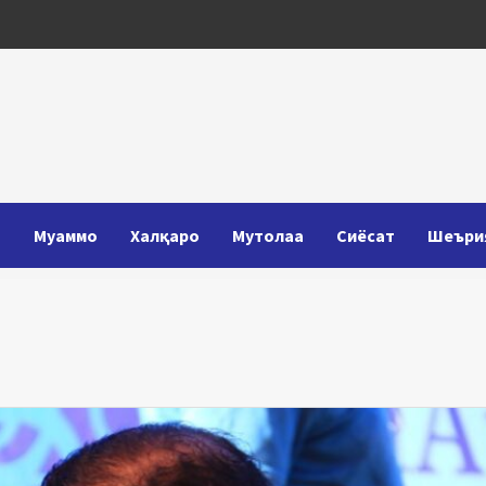
Т
Муаммо
Халқаро
Мутолаа
Сиёсат
Шеъри