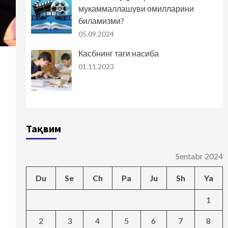
мукаммаллашуви омилларини
биламизми?
05.09.2024
Касбнинг таги насиба
01.11.2023
Тақвим
Sentabr 2024
Du
Se
Ch
Pa
Ju
Sh
Ya
1
2
3
4
5
6
7
8