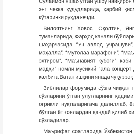
Сулаймон яшаб ўтган ушбу навқирон 
энг чекка ҳудудларида, ҳарбий қ
кўтаринки руҳда кечди.
Вилоятнинг Ховос, Оқолтин, Ян
туманларида, Фарҳод канали бўйлар
шаҳарчасида “Уч авлод учрашуви”
маҳалла”, “Мутолаа марафони”, “Маъ
эҳтиром”, “Маънавият кубоги” каби
мадҳи” номли мусиқий гала-концерт 
қалбига Ватан ишқини янада чуқурроқ 
Зиёлилар форумида сўзга чиққан т
сўзларини ўтган улуғларнинг қадими
оғриқли нуқталаригача далиллаб, 
бўлган ёт ғоялардан қандай қилиб 
сўзладилар.
Маърифат соатларида Ўзбекистон