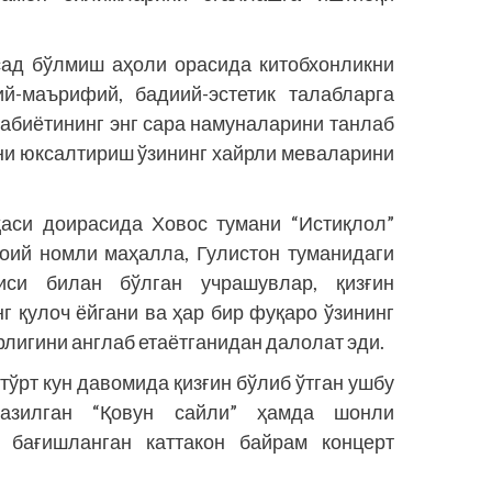
сад бўлмиш аҳоли орасида китобхонликни
ий-маърифий, бадиий-эстетик талабларга
абиётининг энг сара намуналарини танлаб
ни юксалтириш ўзининг хайрли меваларини
аси доирасида Ховос тумани “Истиқлол”
оий номли маҳалла, Гулистон туманидаги
иси билан бўлган учрашувлар, қизғин
г қулоч ёйгани ва ҳар бир фуқаро ўзининг
рлигини англаб етаётганидан далолат эди.
тўрт кун давомида қизғин бўлиб ўтган ушбу
казилган “Қовун сайли” ҳамда шонли
а бағишланган каттакон байрам концерт