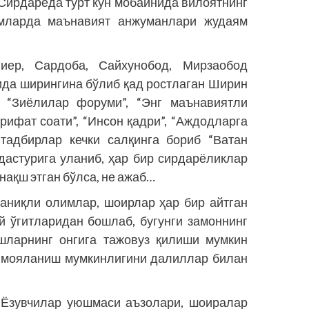
Сирдарёда тўрт кун мобайнида вилоятнинг
исмларда маънавият анжуманлари жудаям
гиер, Сардоба, Сайхунобод, Мирзаобод
ида ширингина бўлиб қад ростлаган Ширин
, “Зиёлилар форуми”, “Энг маънавиятли
рифат соати”, “Инсон қадри”, “Аждодларга
 тадбирлар кечки салқинга бориб “Ватан
дастурига уланиб, ҳар бир сирдарёликлар
нақш этган бўлса, не ажаб…
аниқли олимлар, шоирлар ҳар бир айтган
й ўгитларидан бошлаб, бугунги замоннинг
ёшларнинг онгига тажовуз қилиши мумкин
ҳимояланиш мумкинлигини далиллар билан
 Ёзувчилар уюшмаси аъзолари, шоиралар