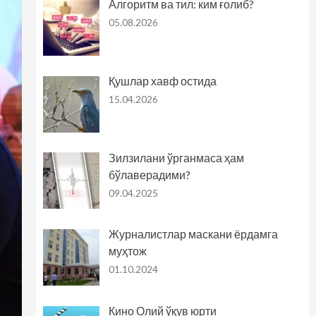
Алгоритм ва тил: ким ғолиб?
05.08.2026
Қушлар хавф остида
15.04.2026
Зилзилани ўрганмаса ҳам
бўлаверадими?
09.04.2025
Журналистлар маскани ёрдамга
муҳтож
01.10.2024
Кино Олий ўқув юрти