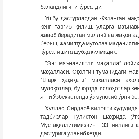
баландлигини кўрсатди.
Ушбу дастурлардан кўзланган мақ
кенг тарғиб қилиш, уларга маънав
жавоб берадиган миллий ва жаҳон ад
бериш, жамиятда мутолаа маданияти
кўрсатишига шубҳа қилмадик.
“Энг маънавиятли маҳалла” лойиҳ
маҳалласи, Оқолтин туманидаги Нав
“Шарқ ҳақиқати” маҳалласи аҳол
мулоқотлар, бу юртда ислоҳотлар кен
янги Ўзбекистонда ўз муносиб ўрни бо
Хуллас, Сирдарё вилояти ҳудудида 
тадбирлар Гулистон шаҳрида ўт
Мустақиллигимизнинг 33 йиллигиг
дастурига уланиб кетди.