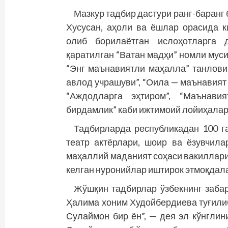
Мазкур тадбир дастури ранг-баранг 
Хусусан, аҳоли ва ёшлар орасида ки
олиб борилаётган ислоҳотларга 
қаратилган “Ватан мадҳи” номли муси
“Энг маънавиятли маҳалла” танлови,
авлод учрашуви”, “Оила — маънавият қ
“Аждодларга эҳтиром”, “Маънавия
бирдамлик” каби ижтимоий лойиҳала
Тадбирларда республикадан 100 га
театр актёрлари, шоир ва ёзувчила
маҳаллий маданият соҳаси вакиллари
келган нуронийлар иштирок этмоқдал
Жўшқин тадбирлар ўзбекнинг забар
Ҳалима хоним Худойбердиева туғилиб 
Сулаймон бир ён”, — дея эл кўнглин