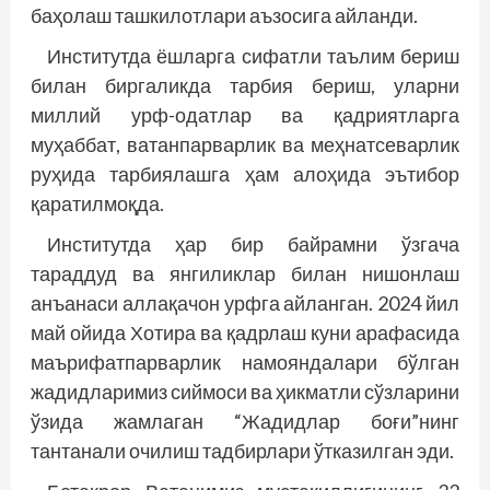
баҳолаш ташкилотлари аъзосига айланди.
Институтда ёшларга сифатли таълим бериш
билан биргаликда тарбия бериш, уларни
миллий урф-одатлар ва қадриятларга
муҳаббат, ватанпарварлик ва меҳнатсеварлик
руҳида тарбиялашга ҳам алоҳида эътибор
қаратилмоқда.
Институтда ҳар бир байрамни ўзгача
тараддуд ва янгиликлар билан нишонлаш
анъанаси аллақачон урфга айланган. 2024 йил
май ойида Хотира ва қадрлаш куни арафасида
маърифатпарварлик намояндалари бўлган
жадидларимиз сиймоси ва ҳикматли сўзларини
ўзида жамлаган “Жадидлар боғи”нинг
тантанали очилиш тадбирлари ўтказилган эди.