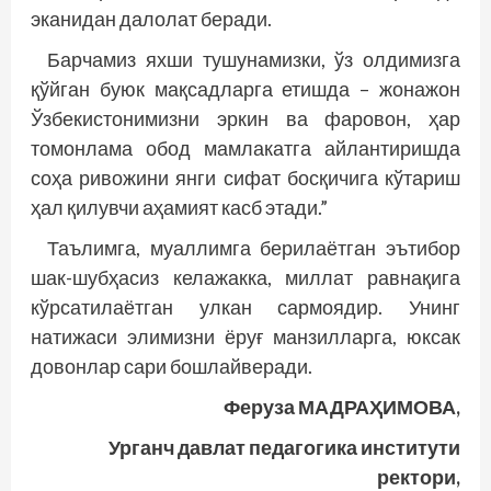
эканидан далолат беради.
Барчамиз яхши тушунамизки, ўз олдимизга
қўйган буюк мақсадларга етишда – жонажон
Ўзбекистонимизни эркин ва фаровон, ҳар
томонлама обод мамлакатга айлантиришда
соҳа ривожини янги сифат босқичига кўтариш
ҳал қилувчи аҳамият касб этади.”
Таълимга, муаллимга берилаётган эътибор
шак-шубҳасиз келажакка, миллат равнақига
кўрсатилаётган улкан сармоядир. Унинг
натижаси элимизни ёруғ манзилларга, юксак
довонлар сари бошлайверади.
Феруза МАДРАҲИМОВА,
Урганч давлат педагогика институти
ректори,