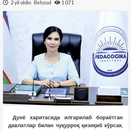
2 yil oldin
Behzod
1 071
Дунё харитасида илгарилаб бораётган
давлатлар билан чуқурроқ қизиқиб кўрсак,