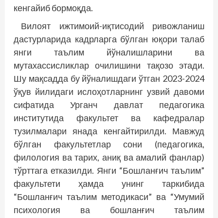
кенгайиб бормоқда.
Вилоят ижтимоий-иқтисодий ривожланиш
дастурларида кадрларга бўлган юқори талаб
янги таълим йўналишларини ва
мутахассисликлар очилишини тақозо этади.
Шу мақсадда бу йўналишдаги ўтган 2023-2024
ўқув йилидаги ислоҳотларнинг узвий давоми
сифатида Урганч давлат педагогика
институтида факультет ва кафедралар
тузилмалари янада кенгайтирилди. Мавжуд
бўлган факультетлар сони (педагогика,
филология ва тарих, аниқ ва амалий фанлар)
тўрттага етказилди. Янги “Бошланғич таълим”
факультети ҳамда унинг таркибида
“Бошланғич таълим методикаси” ва “Умумий
психология ва бошланғич таълим