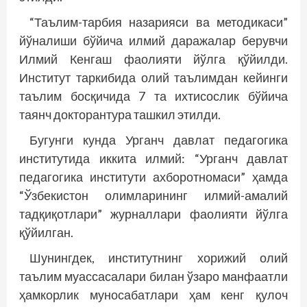
“Таълим-тарбия назарияси ва методикаси”
йўналиши бўйича илмий даражалар берувчи
Илмий Кенгаш фаолияти йўлга қўйилди.
Институт таркибида олий таълимдан кейинги
таълим босқичида 7 та ихтисослик бўйича
таянч докторантура ташкил этилди.
Бугунги кунда Урганч давлат педагогика
институтида иккита илмий: “Урганч давлат
педагогика институти ахборотномаси” ҳамда
“Ўзбекистон олимларининг илмий-амалий
тадқиқотлари” журналлари фаолияти йўлга
қўйилган.
Шунингдек, институтнинг хорижий олий
таълим муассасалари билан ўзаро манфаатли
ҳамкорлик муносабатлари ҳам кенг қулоч