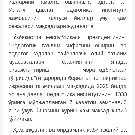
ишларини амалга оширишга одатланган
Урганч давлат педагогика институти
жамоасининг келгуси йиллар учун ҳам
режалари, мақсадлари жуда катта.
Ўзбекистон Республикаси Президентининг
“Педагогик таълим сифатини ошириш ва
педагог кадрлар тайёрловчи олий таълим
муассасалари фаолиятини янада
ривожлантириш чора-тадбирлари
тўғрисида”ги қарорида берилган топшириқлар
ижросини таъминлаш мақсадида 2025 йилда
Урганч давлат педагогика институтининг 1000
ўринга мўлжалланган 7 қаватли замонавий
янги ўқув биносини қуриш ҳам мақсад қилиб
қўйилган.
Ҳамжиҳатлик ва бирдамлик каби азалий ва