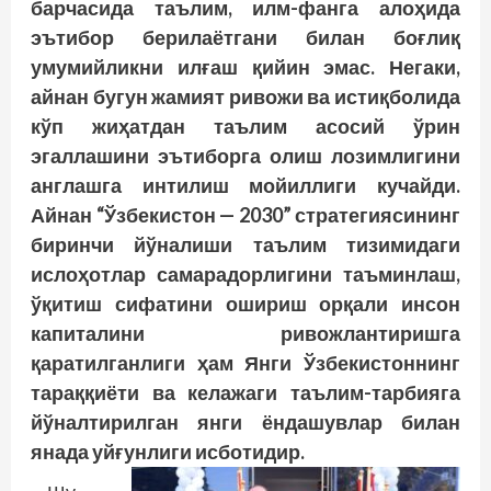
барчасида таълим, илм-фанга алоҳида
эътибор берилаётгани билан боғлиқ
умумийликни илғаш қийин эмас. Негаки,
айнан бугун жамият ривожи ва истиқболида
кўп жиҳатдан таълим асосий ўрин
эгаллашини эътиборга олиш лозимлигини
англашга интилиш мойиллиги кучайди.
Айнан “Ўзбекистон — 2030” стратегиясининг
биринчи йўналиши таълим тизимидаги
ислоҳотлар самарадорлигини таъминлаш,
ўқитиш сифатини ошириш орқали инсон
капиталини ривожлантиришга
қаратилганлиги ҳам Янги Ўзбекистоннинг
тараққиёти ва келажаги таълим-тарбияга
йўналтирилган янги ёндашувлар билан
янада уйғунлиги исботидир.