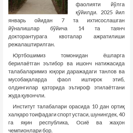
фаолияти йўлга
қўйилди. 2025 йил
январь ойидан 7 та ихтисослашган
йўналишлар бўйича 14 та таянч
докторантурага квоталар ажратилиши
режалаштирилган.
Юртбошимиз томонидан ёшларга
берилаётган эътибор ва ишонч натижасида
талабаларимиз юқори даражадаги танлов ва
мусобақаларда фаол иштирок этиб,
олдингилар қаторида эътироф этилаётгани
жуда қувончли.
Институт талабалари орасида 10 дан ортиқ
халқаро тоифадаги спорт устаси, шунингдек, 40
га яқин республика, Осиё ва жаҳон
чемпионлари бор.