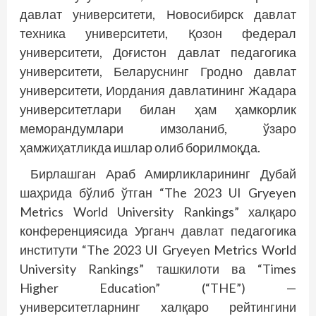
давлат университети, Новосибирск давлат
техника университети, Қозон федерал
университети, Доғистон давлат педагогика
университети, Беларуснинг Гродно давлат
университети, Иордания давлатининг Жадара
университетлари билан ҳам ҳамкорлик
меморандумлари имзоланиб, ўзаро
ҳамжиҳатликда ишлар олиб борилмоқда.
Бирлашган Араб Амирликларининг Дубай
шаҳрида бўлиб ўтган “The 2023 UI Gryeyen
Metrics World University Rankings” халқаро
конференциясида Урганч давлат педагогика
институти “The 2023 UI Gryeyen Metrics World
University Rankings” ташкилоти ва “Times
Higher Education” (“THE”) —
университетларнинг халқаро рейтингини