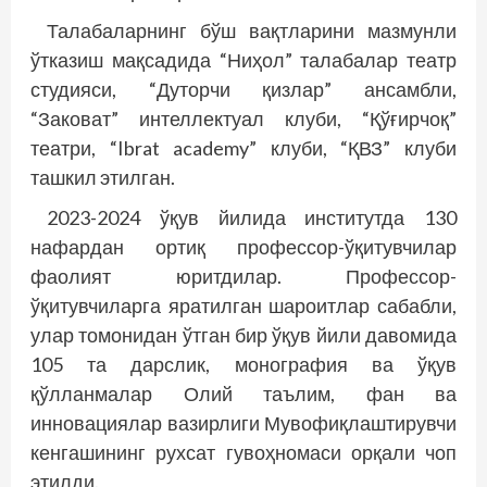
Талабаларнинг бўш вақтларини мазмунли
ўтказиш мақсадида “Ниҳол” талабалар театр
студияси, “Дуторчи қизлар” ансамбли,
“Заковат” интеллектуал клуби, “Қўғирчоқ”
театри, “Ibrat academy” клуби, “ҚВЗ” клуби
ташкил этилган.
2023-2024 ўқув йилида институтда 130
нафардан ортиқ профессор-ўқитувчилар
фаолият юритдилар. Профессор-
ўқитувчиларга яратилган шароитлар сабабли,
улар томонидан ўтган бир ўқув йили давомида
105 та дарслик, монография ва ўқув
қўлланмалар Олий таълим, фан ва
инновациялар вазирлиги Мувофиқлаштирувчи
кенгашининг рухсат гувоҳномаси орқали чоп
этилди.