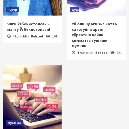
Ғурур
Ҳуқуқ
Янги Ўзбекистонсан –
Уй олишдаги энг катта
мангу Ўзбекистонсан!
хато: уйни арзон
кўрсатиш кейин
4 kun oldin
Behzod
191
қимматга тушиши
мумкин
4 kun oldin
Behzod
221
Муаммо