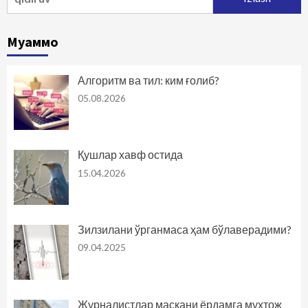
Муаммо
Алгоритм ва тил: ким ғолиб?
05.08.2026
Қушлар хавф остида
15.04.2026
Зилзилани ўрганмаса ҳам бўлаверадими?
09.04.2025
Журналистлар маскани ёрдамга муҳтож