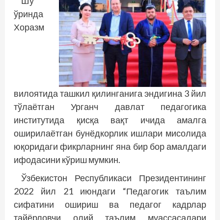
Шу
ўринда
Хоразм
вилоятида ташкил қилинганига эндигина 3 йил
тўлаётган Урганч давлат педагогика
институтида қисқа вақт ичида амалга
оширилаётган бунёдкорлик ишлари мисолида
юқоридаги фикрларнинг яна бир бор амалдаги
ифодасини кўриш мумкин.
Ўзбекистон Республикаси Президентининг
2022 йил 21 июндаги “Педагогик таълим
сифатини ошириш ва педагог кадрлар
тайёрловчи олий таълим муассасалари