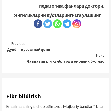
педагогика фанлари доктори.
Янгиликларни дўстларингизга улашинг
Continue
Previous
Дунё — кураш майдони
Reading
Next
Маънавиятли қалбларда ёмонлик бўлмас
Fikr bildirish
Email manzilingiz chop etilmaydi.
Majburiy bandlar
*
bilan