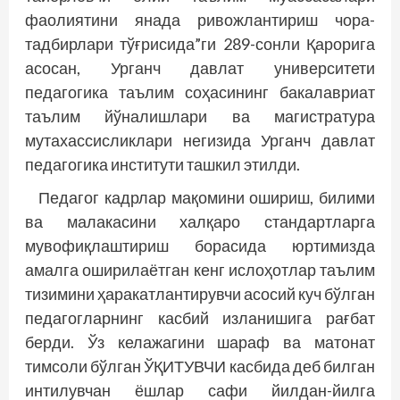
фаолиятини янада ривожлантириш чора-
тадбирлари тўғрисида”ги 289-сонли Қарорига
асосан, Урганч давлат университети
педагогика таълим соҳасининг бакалавриат
таълим йўналишлари ва магистратура
мутахассисликлари негизида Урганч давлат
педагогика институти ташкил этилди.
Педагог кадрлар мақомини ошириш, билими
ва малакасини халқаро стандартларга
мувофиқлаштириш борасида юртимизда
амалга оширилаётган кенг ислоҳотлар таълим
тизимини ҳаракатлантирувчи асосий куч бўлган
педагогларнинг касбий изланишига рағбат
берди. Ўз келажагини шараф ва матонат
тимсоли бўлган ЎҚИТУВЧИ касбида деб билган
интилувчан ёшлар сафи йилдан-йилга