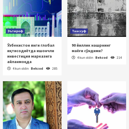
Эътироф
Таассуф
Ўзбекистон янги глобал
90 йиллик нашрнинг
иқтисодиётда ишончли
маёғи сўндими?
инвестиция марказига
4 kun oldin
Behzod
214
айланмоқда
4 kun oldin
Behzod
285