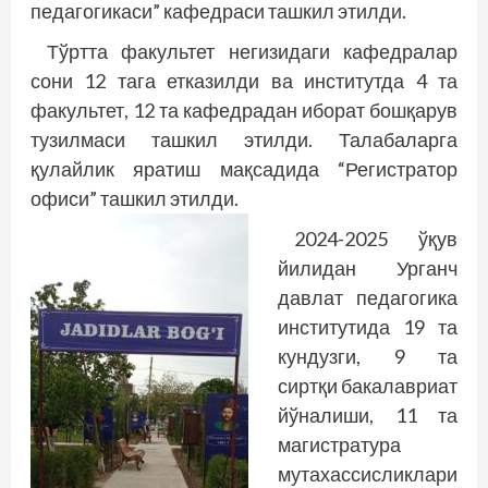
педагогикаси” кафедраси ташкил этилди.
Тўртта факультет негизидаги кафедралар
сони 12 тага етказилди ва институтда 4 та
факультет, 12 та кафедрадан иборат бошқарув
тузилмаси ташкил этилди. Талабаларга
қулайлик яратиш мақсадида “Регистратор
офиси” ташкил этилди.
2024-2025 ўқув
йилидан Урганч
давлат педагогика
институтида 19 та
кундузги, 9 та
сиртқи бакалавриат
йўналиши, 11 та
магистратура
мутахассисликлари