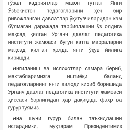
гўзал қадриятлар макон тутган Янги
Ўзбекистон педагогларини ҳеч бир
ривожланган давлатлар ўқитувчиларидан кам
бўлмаган даражада тарбиялашни ўз олдига
мақсад қилган Урганч давлат педагогика
институти жамоаси бугун катта марраларни
мақсад қилган ҳолда янги ўқув йилига
киришди.
Янгиланиш ва ислоҳотлар самара бериб,
мактабларимизга иштиёқи баланд
педагогларнинг янги авлоди кириб боришида
Урганч давлат педагогика институти жамоаси
ҳиссаси борлигидан ҳар дақиқада фахр ва
ғурур туямиз.
Яна шуни ғурур билан таъкидлашни
истардимки, муҳтарам Президентимиз