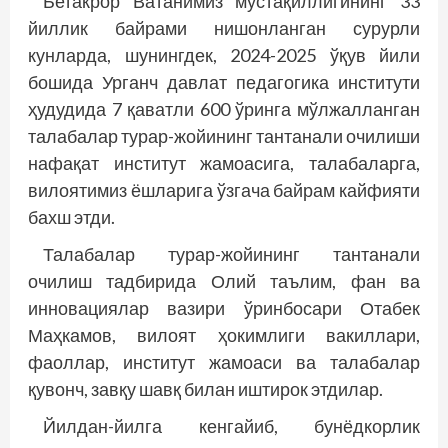
Бетакрор Ватанимиз мустақиллигининг 33
йиллик байрами нишонланган сурурли
кунларда, шунингдек, 2024-2025 ўқув йили
бошида Урганч давлат педагогика институти
ҳудудида 7 қаватли 600 ўринга мўлжалланган
талабалар турар-жойининг тантанали очилиши
нафақат институт жамоасига, талабаларга,
вилоятимиз ёшларига ўзгача байрам кайфияти
бахш этди.
Талабалар турар-жойининг тантанали
очилиш тадбирида Олий таълим, фан ва
инновациялар вазири ўринбосари Отабек
Маҳкамов, вилоят ҳокимлиги вакиллари,
фаоллар, институт жамоаси ва талабалар
қувонч, завқу шавқ билан иштирок этдилар.
Йилдан-йилга кенгайиб, бунёдкорлик