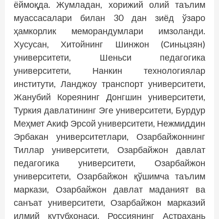
ёймоқда. Жумладан, хорижий олий таълим
муассасалари билан 30 дан зиёд ўзаро
ҳамкорлик меморандумлари имзоланди.
Хусусан, Хитойнинг Шинжон (Синьцзян)
университети, Шеньси педагогика
университети, Нанкин технологиялар
институти, Ланджоу транспорт университети,
Жанубий Кореянинг Донгшин университети,
Туркия давлатининг Эге университети, Бурдур
Меҳмет Акиф Эрсой университети, Нежмиддин
Эрбакан университетлари, Озарбайжоннинг
Тиллар университети, Озарбайжон давлат
педагогика университети, Озарбайжон
университети, Озарбайжон қўшимча таълим
маркази, Озарбайжон давлат маданият ва
санъат университети, Озарбайжон марказий
илмий кутубхонаси, Россиянинг Астрахань