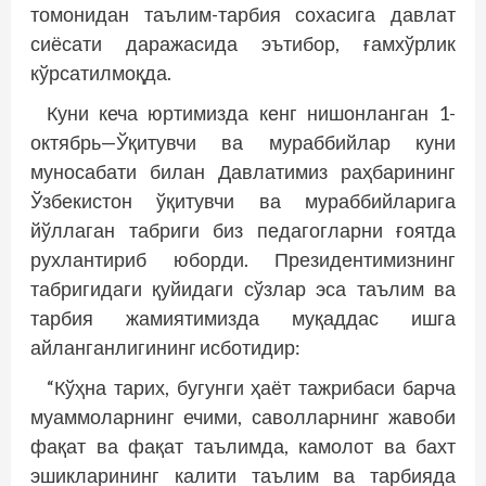
томонидан таълим-тарбия сохасига давлат
сиёсати даражасида эътибор, ғамхўрлик
кўрсатилмоқда.
Куни кеча юртимизда кенг нишонланган 1-
октябрь—Ўқитувчи ва мураббийлар куни
муносабати билан Давлатимиз раҳбарининг
Ўзбекистон ўқитувчи ва мураббийларига
йўллаган табриги биз педагогларни ғоятда
рухлантириб юборди. Президентимизнинг
табригидаги қуйидаги сўзлар эса таълим ва
тарбия жамиятимизда муқаддас ишга
айланганлигининг исботидир:
“Кўҳна тарих, бугунги ҳаёт тажрибаси барча
муаммоларнинг ечими, саволларнинг жавоби
фақат ва фақат таълимда, камолот ва бахт
эшикларининг калити таълим ва тарбияда