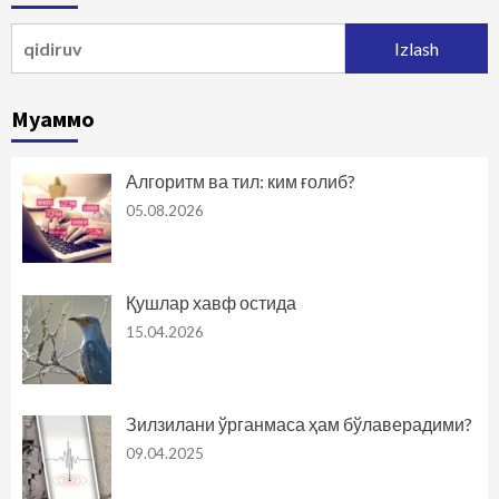
Qidirshish:
Муаммо
Алгоритм ва тил: ким ғолиб?
05.08.2026
Қушлар хавф остида
15.04.2026
Зилзилани ўрганмаса ҳам бўлаверадими?
09.04.2025