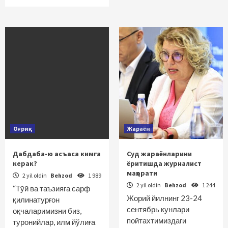
Оғриқ
Жараён
Дабдаба-ю асъаса кимга
Суд жараёнларини
керак?
ёритишда журналист
маҳорати
2 yil oldin
Behzod
1 989
2 yil oldin
Behzod
1 244
“Тўй ва таъзияга сарф
Жорий йилнинг 23-24
қилинатурғон
сентябрь кунлари
оқчаларимизни биз,
пойтахтимиздаги
туронийлар, илм йўлиға