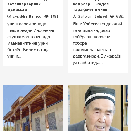
ватанпарварлик
кадрлар — жадал
мужассам
тараққиёт омили
2 yil oldin
Behzod
1 891
2 yil oldin
Behzod
6 881
унинг асоси оилада
Янги Ўзбекистонда олий
шаклланади Инсоннинг
таълимда кадрлар
етук камол топишида
тайёрлаш жараёни
маънавиятнинг ўрни
тобора
беқиёс. Билим ва ақл
такомиллашаётган
унинг…
даврга кирди. Бу жараён
ўз навбатида…