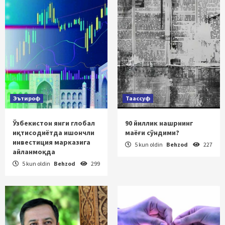
Эътироф
Таассуф
Ўзбекистон янги глобал
90 йиллик нашрнинг
иқтисодиётда ишончли
маёғи сўндими?
инвестиция марказига
5 kun oldin
Behzod
227
айланмоқда
5 kun oldin
Behzod
299