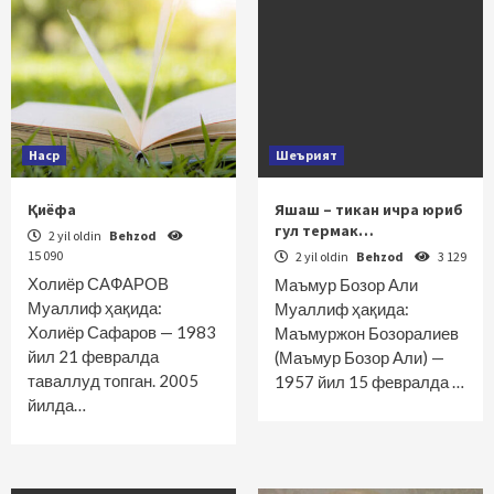
Наср
Шеърият
Қиёфа
Яшаш – тикан ичра юриб
гул термак…
2 yil oldin
Behzod
15 090
2 yil oldin
Behzod
3 129
Холиёр САФАРОВ
Маъмур Бозор Али
Муаллиф ҳақида:
Муаллиф ҳақида:
Холиёр Сафаров — 1983
Маъмуржон Бозоралиев
йил 21 февралда
(Маъмур Бозор Али) —
таваллуд топган. 2005
1957 йил 15 февралда …
йилда…