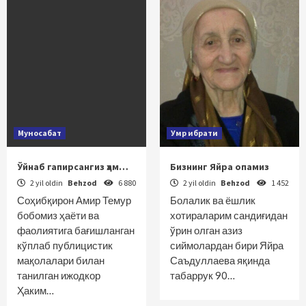
Муносабат
Умр ибрати
Ўйнаб гапирсангиз ҳам…
Бизнинг Яйра опамиз
2 yil oldin
Behzod
6 880
2 yil oldin
Behzod
1 452
Соҳибқирон Амир Темур
Болалик ва ёшлик
бобомиз ҳаёти ва
хотираларим сандиғидан
фаолиятига бағишланган
ўрин олган азиз
кўплаб публицистик
сиймолардан бири Яйра
мақолалари билан
Саъдуллаева яқинда
танилган ижодкор
табаррук 90…
Ҳаким…