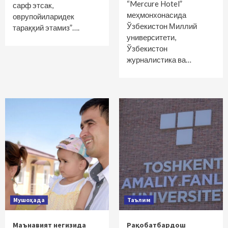
“Mercure Hotel”
сарф этсак,
меҳмонхонасида
оврупойиларидек
Ўзбекистон Миллий
тараққий этамиз”….
университети,
Ўзбекистон
журналистика ва…
Мушоҳада
Таълим
Маънавият негизида
Рақобатбардош