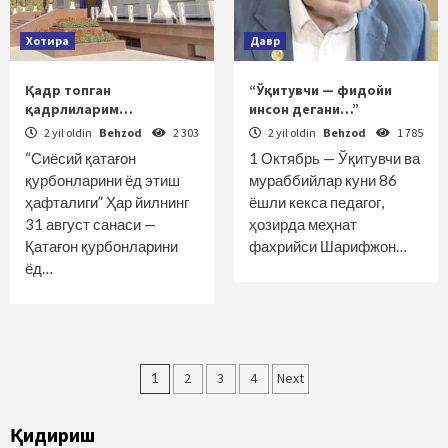
Хотира
Давр
Қадр топган
“Ўқитувчи — фидойи
қадрлиларим…
инсон дегани…”
2 yil oldin
Behzod
2 303
2 yil oldin
Behzod
1 785
“Сиёсий қатағон
1 Октябрь — Ўқитувчи ва
қурбонларини ёд этиш
мураббийлар куни 86
ҳафталиги” Ҳар йилнинг
ёшли кекса педагог,
31 август санаси —
ҳозирда меҳнат
Қатағон қурбонларини
фахрийси Шарифжон…
ёд…
Maqolalar
1
2
3
4
Next
bo‘yicha
Қидириш
harakatlanish