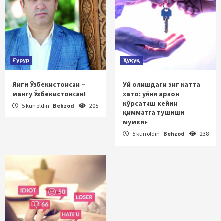
Ғурур
Ҳуқуқ
Янги Ўзбекистонсан –
Уй олишдаги энг катта
мангу Ўзбекистонсан!
хато: уйни арзон
кўрсатиш кейин
5 kun oldin
Behzod
205
қимматга тушиши
мумкин
5 kun oldin
Behzod
238