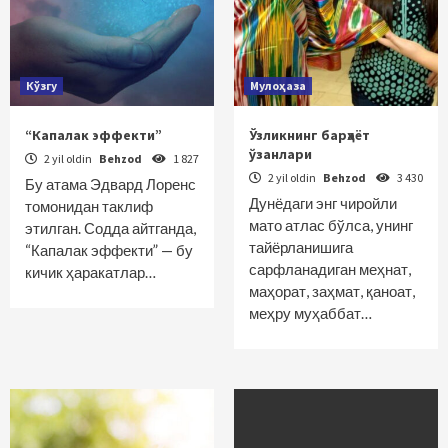
Кўзгу
Мулоҳаза
“Капалак эффекти”
Ўзликнинг барҳаёт
ўзанлари
2 yil oldin
Behzod
1 827
2 yil oldin
Behzod
3 430
Бу атама Эдвард Лоренс
Дунёдаги энг чиройли
томонидан таклиф
мато атлас бўлса, унинг
этилган. Содда айтганда,
тайёрланишига
“Капалак эффекти” — бу
сарфланадиган меҳнат,
кичик ҳаракатлар…
маҳорат, заҳмат, қаноат,
меҳру муҳаббат…