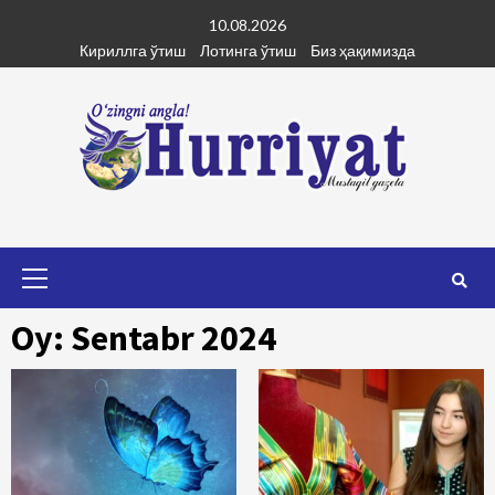
Skip
10.08.2026
to
Кириллга ўтиш
Лотинга ўтиш
Биз ҳақимизда
content
Primary
Menu
Oy: Sentabr 2024