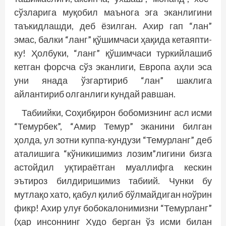
сўзларига муқобил маънога эга эканлигини
таъкидлашди, деб ёзилган. Ахир гап “лан”
эмас, балки “ланг” қўшимчаси ҳақида кетаяпти-
ку! Ҳолбуки, “ланг” қўшимчаси туркийлашиб
кетган форсча сўз эканлиги, Европа аҳли эса
уни янада ўзгартириб “лан” шаклига
айлантириб олганлиги кундай равшан.
Табиийки, Соҳибқирон бобомизнинг асл исми
“Темурбек”, “Амир Темур” эканини билган
ҳолда, ул зотни куппа-кундузи “Темурланг” деб
аталишига “кўникишимиз лозим”лигини бизга
астойдил уқтираётган муаллифга кескин
эътироз билдиришимиз табиий. Чунки бу
мутлақо хато, қабул қилиб бўлмайдиган ноўрин
фикр! Ахир улуғ бобокалонимизни “Темурланг”
(ҳар инсоннинг Худо берган ўз исми билан