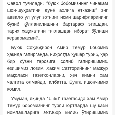
Савол туғилади: “буюк бобомизнинг чинакам
шон-шуҳратини дунё аҳлига етказиш” энг
аввало ул улуғ зотнинг исми шарифларининг
бузиб қўлланилишини бартараф этишдан,
тарих ҳақиқатини тиклашдан иборат бўлиши
керак эмасми?..
Буюк Соҳибқирон Амир Темур бобомиз
ҳақида гапирганда, ниҳоятда ҳушёр туриб, ҳар
бир сўзни тарозига солиб гапиришимиз,
ёзишимиз лозим. Ҳаким Сатторийнинг мазкур
мақоласи газетхонларни, ҳеч кимни ҳам
чалғита олмайди, албатта. Бунга ишончимиз
комил.
Умуман, яқинда “Jadid” газетасида ҳам Амир
Темур бобомизнинг турли юртларда шу каби
номлашларига эътибор қилиб ўтиришимиз