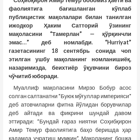
Соҳибқирон Амир Темур бобомиз ҳаёти ва
фаолиятига бағишланган кўплаб
публицистик мақолалари билан танилган
ижодкор Ҳаким Сатторий ўзининг
мақоласини “Тамерлан” — қўрқинчли
эмас…” деб номлабди. “Hurriyat”
газетасининг 18 сентябрь сонида чоп
этилган ушбу мақоланинг номланишиёқ,
назаримизда, беихтиёр ўқувчини бироз
чўчитиб юборади.
Муаллиф мақоласини Мирзо Бобур асос
солган салтанатни “Буюк мўғуллар империяси”
деб атовчиларни фитна йўлидан борувчилар
деб айтади ва фикрини шундай давом
эттиради: “Бундай ғараз ниятни Соҳибқирон
Амир Темур фаолиятига баҳо беришда ҳар
қадамда учратиш мумкин”. Мақоланинг бошқа