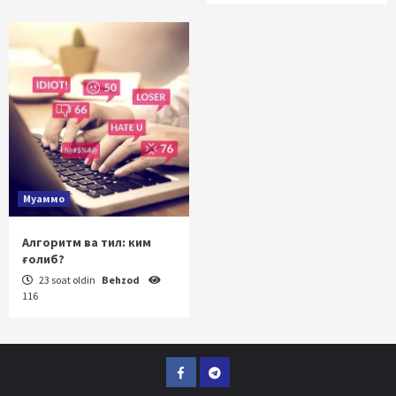
Муаммо
Алгоритм ва тил: ким
ғолиб?
23 soat oldin
Behzod
116
Facebook
Telegram