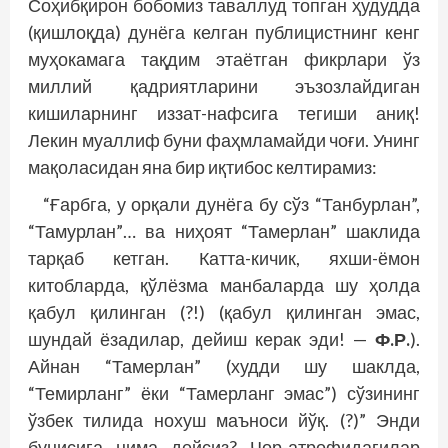
Соҳибқирон бобомиз таваллуд топган ҳудудда
(қишлоқда) дунёга келган публицистнинг кенг
муҳокамага тақдим этаётган фикрлари ўз
миллий қадриятларини эъзозлайдиган
кишиларнинг иззат-нафсига тегиши аниқ!
Лекин муаллиф буни фаҳмламайди чоғи. Унинг
мақоласидан яна бир иқтибос келтирамиз:
“Ғарбга, у орқали дунёга бу сўз “Танбурлан”,
“Тамурлан”… ва ниҳоят “Тамерлан” шаклида
тарқаб кетган. Катта-кичик, яхши-ёмон
китобларда, қўлёзма манбаларда шу ҳолда
қабул қилинган (?!) (қабул қилинган эмас,
шундай ёзадилар, дейиш керак эди! —
Ф.Р.
).
Айнан “Тамерлан” (худди шу шаклда,
“Темирланг” ёки “Тамерланг эмас”) сўзининг
ўзбек тилида нохуш маъноси йўқ. (?)” Энди
бунисига нима дейсиз? Чор-атрофидагилар