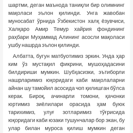
шартми, деган маънода таниқли бир олимнинг
мақоласи эълон қилинди. Унга жавобан
муносабат ўрнида Ўзбекистон халқ ёзувчиси,
Халқаро Амир Темур хайрия фондининг
раҳбари Муҳаммад Алининг асосли мақоласи
ушбу нашрда эълон қилинди.
Албатта, бугун матбуотимиз эркин. Унда ҳар
ким ўз мустақил фикрини, мушоҳадасини
билдириши мумкин. Шубҳасизки, эътиборли
нашрларимиз юқоридаги каби мақолаларни
айнан шу тамойил асосида чоп қилишган бўлса
керак. Бироқ, ачинарли томони, қачонки
юртимиз зиёлилари орасида ҳам буюк
тарихимиз, улуғ зотларимиз тўғрисида
юқоридаги каби юзаки тушунчалар бор экан, бу
улар билан муроса қилиш мумкин деган