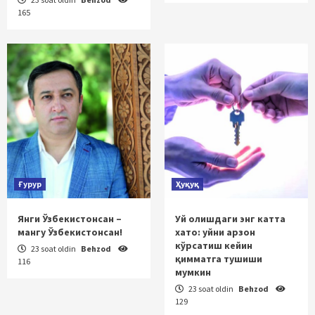
165
Ғурур
Ҳуқуқ
Янги Ўзбекистонсан –
Уй олишдаги энг катта
мангу Ўзбекистонсан!
хато: уйни арзон
кўрсатиш кейин
23 soat oldin
Behzod
қимматга тушиши
116
мумкин
23 soat oldin
Behzod
129