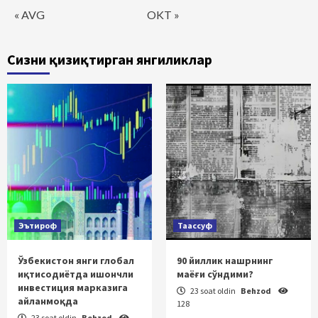
« AVG
OKT »
Сизни қизиқтирган янгиликлар
Эътироф
Таассуф
Ўзбекистон янги глобал
90 йиллик нашрнинг
иқтисодиётда ишончли
маёғи сўндими?
инвестиция марказига
23 soat oldin
Behzod
айланмоқда
128
23 soat oldin
Behzod