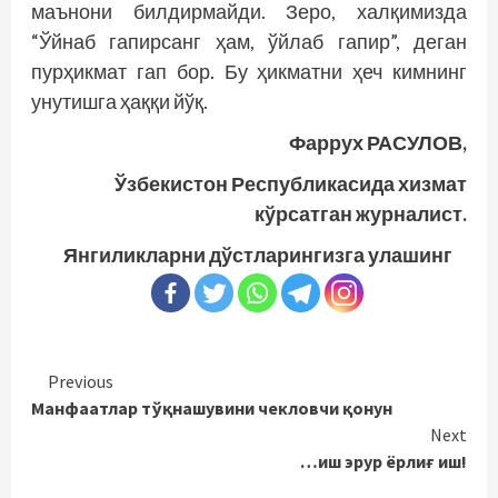
маънони билдирмайди. Зеро, халқимизда
“Ўйнаб гапирсанг ҳам, ўйлаб гапир”, деган
пурҳикмат гап бор. Бу ҳикматни ҳеч кимнинг
унутишга ҳаққи йўқ.
Фаррух РАСУЛОВ,
Ўзбекистон Республикасида хизмат
кўрсатган журналист.
Янгиликларни дўстларингизга улашинг
Continue
Previous
Манфаатлар тўқнашувини чекловчи қонун
Reading
Next
…иш эрур ёрлиғ иш!