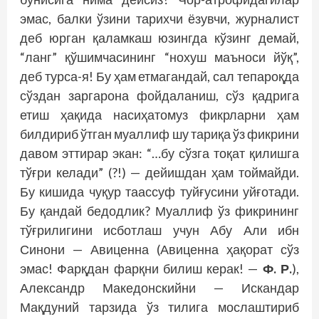
эмас, балки ўзини тарихчи ёзувчи, журналист
деб юрган қаламкаш юзингда кўзинг демай,
“ланг” қўшимчасининг “нохуш маъноси йўқ”,
деб турса-я! Бу ҳам етмагандай, сал тепароқда
сўздан заргарона фойдаланиш, сўз қадрига
етиш ҳақида насиҳатомуз фикрларни ҳам
билдириб ўтган муаллиф шу тариқа ўз фикрини
давом эттирар экан: “…бу сўзга тоқат қилишга
тўғри келади” (?!) — дейишдан ҳам тоймайди.
Бу кишида чуқур таассуф туйғусини уйғотади.
Бу қандай бедодлик? Муаллиф ўз фикрининг
тўғрилигини исботлаш учун Абу Али ибн
Синони — Авиценна (Авиценна ҳақорат сўз
эмас! Фарқдан фарқни билиш керак! —
Ф. Р.
),
Александр Македонскийни — Искандар
Мақдуний тарзида ўз тилига мослаштириб