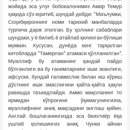
жойида эса улуғ бобокалонимиз Амир Темур
ҳақида сўз юритиб, шундай дейди: “Маълумки,
Соҳибқироннинг номи тарихий манбаларда
турлича дарж этилган. Бу ҳолнинг сабаблари
шундаки, у ё билиб, ё атайлаб қилинган бўлиши
мумкин. Хусусан, дунёда кенг тарқалган
китобларда “Тамерлан” атамаси қўлланилган”.
Муаллиф бу атаманинг қандай пайдо
бўлганлиги ва бу ғанимларнинг иши эканлиги,
афсуски, бундай ғаламислик билан иш кўриш
дўстнинг иши эмаслигини қайта-қайта ҳақли
равишда таъкидлайди. Аммо мақоланинг то
ярмидан кўпроғини ўқимагунингизча,
муаллифнинг аниқ мақсадини англаш қийин.
Англай бошлаганингизда эса беихтиёр ёқа
ушлаб қолишингиз аниқ. Чунки айнан