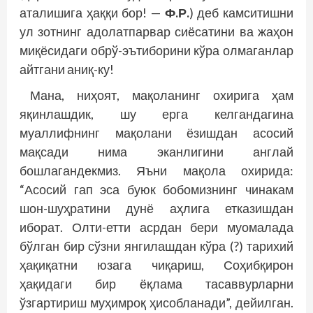
аталишига ҳаққи бор! —
Ф.Р.
) деб камситишни
ул зотнинг адолатпарвар сиёсатини ва жаҳон
миқёсидаги обрў-эътиборини кўра олмаганлар
айтгани аниқ-ку!
Мана, ниҳоят, мақоланинг охирига ҳам
яқинлашдик, шу ерга келгандагина
муаллифнинг мақолани ёзишдан асосий
мақсади нима эканлигини англай
бошлагандекмиз. Яъни мақола охирида:
“Асосий гап эса буюк бобомизнинг чинакам
шон-шуҳратини дунё аҳлига етказишдан
иборат. Олти-етти асрдан бери муомалада
бўлган бир сўзни янгилашдан кўра (?) тарихий
ҳақиқатни юзага чиқариш, Соҳибқирон
ҳақидаги бир ёқлама тасаввурларни
ўзгартириш муҳимроқ ҳисобланади”, дейилган.