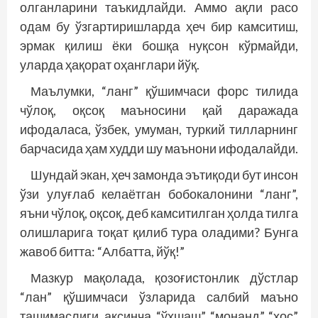
олганларини таъкидлайди. Аммо ақли расо
одам бу ўзгартиришларда ҳеч бир камситиш,
эрмак қилиш ёки бошқа нуқсон кўрмайди,
уларда ҳақорат оҳанглари йўқ.
Маълумки, “ланг” қўшимчаси форс тилида
чўлоқ, оқсоқ маъносини қай даражада
ифодаласа, ўзбек, умуман, туркий тилларнинг
барчасида ҳам худди шу маънони ифодалайди.
Шундай экан, ҳеч замонда эътиқоди бут инсон
ўзи улуғлаб келаётган бобокалонини “ланг”,
яъни чўлоқ, оқсоқ, деб камситилган ҳолда тилга
олишларига тоқат қилиб тура оладими? Бунга
жавоб битта: “Албатта, йўқ!”
Мазкур мақолада, қозоғистонлик дўстлар
“лан” қўшимчаси ўзларида салбий маъно
ташимаслиги, аксинча, “ўхшаш”, “монанд”, “хос”