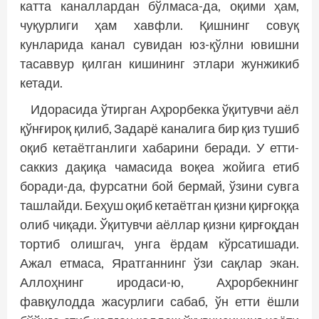
катта каналлардан бўлмаса-да, оқими ҳам,
чуқурлиги ҳам хавфли. Қишнинг совуқ
кунларида канал сувидан юз-қўлни ювишни
тасаввур қилган кишининг этлари жунжикиб
кетади.
Идорасида ўтирган Аҳрорбекка ўқитувчи аёл
қўнғироқ қилиб, Задарё каналига бир қиз тушиб
оқиб кетаётганлиги хабарини беради. У етти-
саккиз дақиқа чамасида воқеа жойига етиб
боради-да, фурсатни бой бермай, ўзини сувга
ташлайди. Беҳуш оқиб кетаётган қизни қирғоққа
олиб чиқади. Ўқитувчи аёллар қизни қирғоқдан
тортиб олишгач, унга ёрдам кўрсатишади.
Ажал етмаса, Яратганнинг ўзи сақлар экан.
Аллоҳнинг иродаси-ю, Аҳрорбекнинг
фавқулодда жасурлиги сабаб, ўн етти ёшли