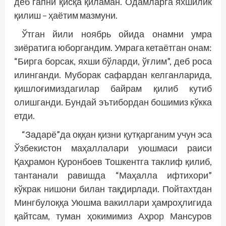
деб гапни қисқа қиламан. Одамларга яхшилик
қилиш – ҳаётим мазмуни.
Ўтган йили ноябрь ойида онамни умра
зиёратига юборгандим. Умрага кетаётган онам:
“Бирга борсак, яхши бўларди, ўғлим”, деб роса
илинганди. Муборак сафардан келганларида,
қишлоғимиздагилар байрам қилиб кутиб
олишганди. Бундай эътибордан бошимиз кўкка
етди.
“Задарё”да оққан қизни қутқарганим учун эса
Ўзбекистон маҳаллалари уюшмаси раиси
Қаҳрамон Қуронбоев Тошкентга таклиф қилиб,
тантанали равишда “Маҳалла ифтихори”
кўкрак нишони билан тақдирлади. Пойтахтдан
Мингбулоққа Уюшма вакиллари ҳамроҳлигида
қайтсам, туман ҳокимимиз Аҳрор Мансуров