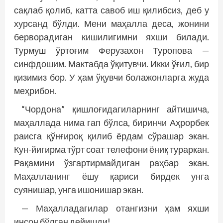
сақлаб қолиб, катта савоб иш қилибсиз, деб у
хурсанд бўлди. Мени маҳалла деса, жонини
берворадиган кишилигимни яхши билади.
Турмуш ўртоғим Ферузахон Туропова —
синфдошим. Мактабда ўқитувчи. Икки ўғил, бир
қизимиз бор. У ҳам ўқувчи болажонларга жуда
меҳрибон.
“Чордона” қишлоғидагиларнинг айтишича,
маҳаллада нима гап бўлса, биринчи Аҳрорбек
раисга қўнғироқ қилиб ёрдам сўрашар экан.
Кун-йигирма тўрт соат телефони ёниқ тураркан.
Рақамини ўзгартирмайдиган раҳбар экан.
Маҳалланинг ёшу қариси бирдек унга
суянишар, унга ишонишар экан.
— Маҳалладагилар отангизни ҳам яхши
инсон бўлган дейишди!