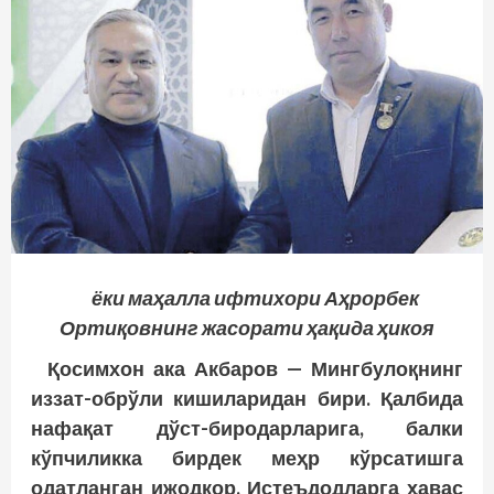
ёки маҳалла ифтихори Аҳрорбек
Ортиқовнинг жасорати ҳақида ҳикоя
Қосимхон ака Акбаров — Мингбулоқнинг
иззат-обрўли кишиларидан бири. Қалбида
нафақат дўст-биродарларига, балки
кўпчиликка бирдек меҳр кўрсатишга
одатланган ижодкор. Истеъдодларга ҳавас