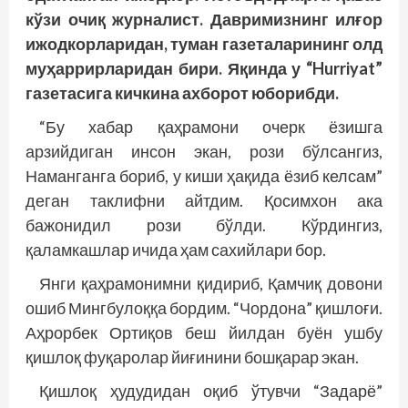
кўзи очиқ журналист. Давримизнинг илғор
ижодкорларидан, туман газеталарининг олд
муҳаррирларидан бири. Яқинда у “Hurriyat”
газетасига кичкина ахборот юборибди.
“Бу хабар қаҳрамони очерк ёзишга
арзийдиган инсон экан, рози бўлсангиз,
Наманганга бориб, у киши ҳақида ёзиб келсам”
деган таклифни айтдим. Қосимхон ака
бажонидил рози бўлди. Кўрдингиз,
қаламкашлар ичида ҳам сахийлари бор.
Янги қаҳрамонимни қидириб, Қамчиқ довони
ошиб Мингбулоққа бордим. “Чордона” қишлоғи.
Аҳрорбек Ортиқов беш йилдан буён ушбу
қишлоқ фуқаролар йиғинини бошқарар экан.
Қишлоқ ҳудудидан оқиб ўтувчи “Задарё”