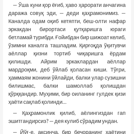
— Ўша куни қор ёғиб, ҳаво ҳарорати анчагина
даража совуқ эди, — деди қаҳрамонимиз. —
Каналда одам оқиб кетяпти, беш-олти нафар
эркакдан бирортаси қутқаришга юраги
бетламай турибди. Ғойибдан бир шижоат келиб,
ўзимни каналга ташладим. Қирғоқда ўқитувчи
аёллар қизни тортиб чиқаришга ёрдам
қилишди. Айрим эркаклардан аёллар
мардроқми, деб ўйлаб қоласан киши. Тўғри,
ҳаммаям жонини ўйлайди, балки улар сузишни
билишмас, балки шамоллаб қолишдан
қўрққандир. Муҳими, бир оиланинг гулдек қизи
ҳаёти сақлаб қолинди…
— Қаҳрамонлик қилиб, аёлингиздан гап
эшитгандирсиз? — дея кулиб сўрадим ундан.
— Йўғ-е, аксинча, бир бечоранинг ҳаётини