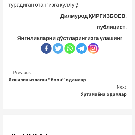
турадиган отангизга қуллуқ!
Дилмурод ҚИРҒИЗБОЕВ,
публицист.
Янгиликларни дўстларингизга улашинг
Continue
Previous
Яхшилик излаган “ёмон” одамлар
Reading
Next
Ўртамиёна одамлар