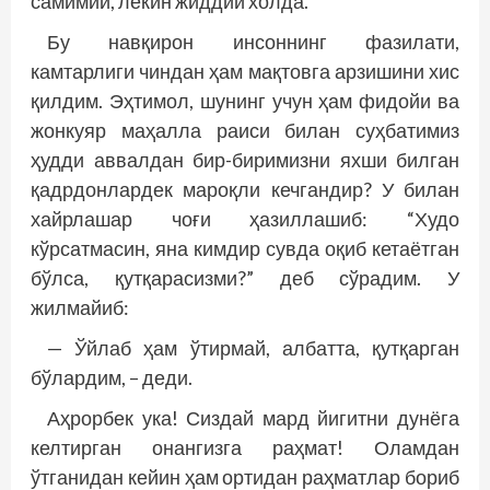
самимий, лекин жиддий холда.
Бу навқирон инсоннинг фазилати,
камтарлиги чиндан ҳам мақтовга арзишини хис
қилдим. Эҳтимол, шунинг учун ҳам фидойи ва
жонкуяр маҳалла раиси билан суҳбатимиз
ҳудди аввалдан бир-биримизни яхши билган
қадрдонлардек мароқли кечгандир? У билан
хайрлашар чоғи ҳазиллашиб: “Худо
кўрсатмасин, яна кимдир сувда оқиб кетаётган
бўлса, қутқарасизми?” деб сўрадим. У
жилмайиб:
— Ўйлаб ҳам ўтирмай, албатта, қутқарган
бўлардим, – деди.
Аҳрорбек ука! Сиздай мард йигитни дунёга
келтирган онангизга раҳмат! Оламдан
ўтганидан кейин ҳам ортидан раҳматлар бориб