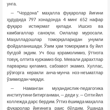
унга.
— “Чордона” маҳалла фуқаролар йиғини
ҳудудида 797 хонадонда 4 минг 652 нафар
фуқаро истиқомат қилади. Ишсиз ва
камбағаллар саноқли. Оилалар муросали.
Маҳалладошлар томорқаларидан унумли
фойдаланишади. Ўзим ҳам томорқамга бу йил
буғдой экдим. Уч бош қорамолимиз, ўттизта
товуқ, олтита куркамиз бор. Мевали дарахтлар
парвариш қиламиз, сабзавот экамиз. Хуллас,
рўзғорга керакли анча-мунча ноз-неъматлар
ўзимиздан чиқади.
— Наманган муҳандислик-педагогика
институтини битирганман, — деди у. — Олти йил
коллежда дарс бердим. Ўттиз ёшимда маҳалла
фуқаролар йиғинига раис бўлдим. Ўшанда