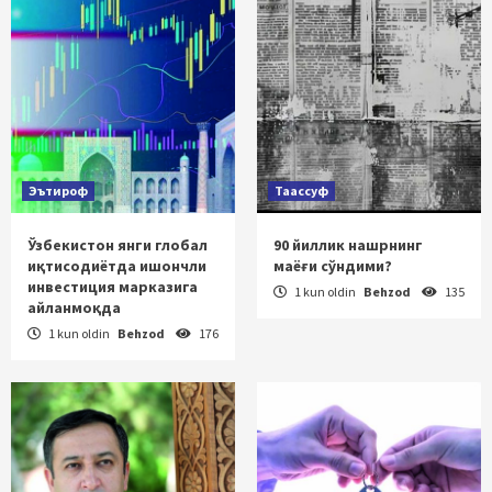
Эътироф
Таассуф
Ўзбекистон янги глобал
90 йиллик нашрнинг
иқтисодиётда ишончли
маёғи сўндими?
инвестиция марказига
1 kun oldin
Behzod
135
айланмоқда
1 kun oldin
Behzod
176