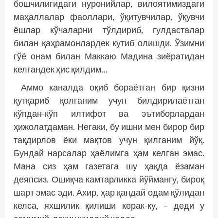
бошчилигидаги нуронийлар, вилоятимиздаги
маҳаллалар фаоллари, ўқитувчилар, ўқувчи
ёшлар кўчаларни тўлдириб, гулдасталар
билан қаҳрамонлардек кутиб олишди. Ўзимни
гўё онам билан Маккаю Мадина зиёратидан
келгандек ҳис қилдим…
Аммо каналда оқиб бораётган бир қизни
қутқариб қолганим учун билдирилаётган
кўпдан-кўп илтифот ва эътиборлардан
ҳижолатдаман. Негаки, бу ишни мен бирор бир
тақдирлов ёки мақтов учун қилганим йўқ.
Бундай нарсалар ҳаёлимга ҳам келган эмас.
Мана сиз ҳам газетага шу ҳақда ёзаман
деяпсиз. Ошиқча камтарликка йўймангу, бироқ
шарт эмас эди. Ахир, ҳар қандай одам қўлидан
келса, яхшилик қилиши керак-ку, – деди у