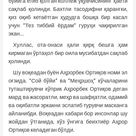
бўйига етиб қолган коллеж ўқувчисининг ҳаёти
сақлаб қолинди. Бахтли тасодифни қарангки,
қиз оқиб кетаётган ҳудудга бошқа бир касал
учун “Тез тиббий ёрдам” гуруҳи чақирилган
экан…
Хуллас, ота-онаси ҳали қирқ бешга ҳам
кирмаган ўртаҳол бир оила мусибатдан сақлаб
қолинди.
Шу воқеадан буён Аҳрорбек Ортиқов номи эл
оғзида. “Сой бўйи” ва “Меҳршоҳ” кўчаларини
туташтирувчи кўприк Аҳрорбек Ортиқов деган
мард ва жасоратли, меҳр ва шафқатли, одамий
ва оқибатли эркакни эслатиб турувчи масканга
айланибди. Воқеадан хабари бор инсонлар шу
жойдан ўтганида, кўз ўнгига беихтиёр Аҳрор
Ортиқов келадиган бўлди.