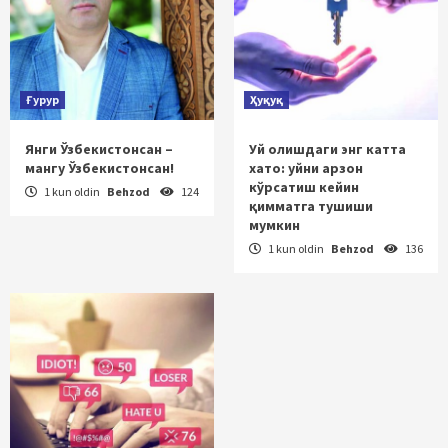
Ғурур
Ҳуқуқ
Янги Ўзбекистонсан –
Уй олишдаги энг катта
мангу Ўзбекистонсан!
хато: уйни арзон
кўрсатиш кейин
1 kun oldin
Behzod
124
қимматга тушиши
мумкин
1 kun oldin
Behzod
136