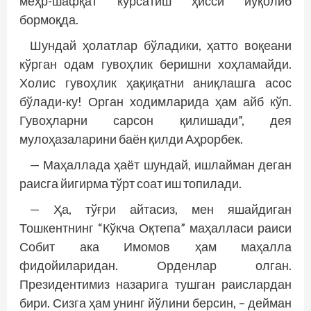
меҳр-шафқат кўрсатиш ҳисси йўқолиб
бормоқда.
Шундай ҳолатлар бўладики, ҳатто воқеани
кўрган одам гувоҳлик беришни хоҳламайди.
Холис гувоҳлик ҳақиқатни аниқлашга асос
бўлади-ку! Орган ходимларида ҳам айб кўп.
Гувоҳларни сарсон қилишади”, дея
мулоҳазаларини баён қилди Аҳрорбек.
— Маҳаллада ҳаёт шундай, ишлайман деган
раисга йигирма тўрт соат иш топилади.
— Ҳа, тўғри айтасиз, мен яшайдиган
Тошкентнинг “Кўкча Оқтепа” маҳалласи раиси
Собит ака Имомов ҳам маҳалла
фидойиларидан. Орденлар олган.
Президентимиз назарига тушган раислардан
бири. Сизга ҳам унинг йўлини берсин, – дейман