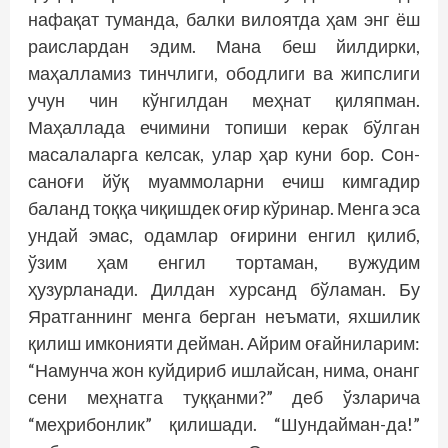
нафақат туманда, балки вилоятда ҳам энг ёш
раислардан эдим. Мана беш йилдирки,
маҳалламиз тинчлиги, ободлиги ва жипслиги
учун чин кўнгилдан меҳнат қиляпман.
Маҳаллада ечимини топиши керак бўлган
масалаларга келсак, улар ҳар куни бор. Сон-
саноғи йўқ муаммоларни ечиш кимгадир
баланд тоққа чиқишдек оғир кўринар. Менга эса
ундай эмас, одамлар оғирини енгил қилиб,
ўзим ҳам енгил тортаман, вужудим
ҳузурланади. Дилдан хурсанд бўламан. Бу
Яратганнинг менга берган неъмати, яхшилик
қилиш имконияти дейман. Айрим оғайниларим:
“Намунча жон куйдириб ишлайсан, нима, онанг
сени меҳнатга туққанми?” деб ўзларича
“меҳрибонлик” қилишади. “Шундайман-да!”