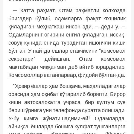
— Катта раҳмат. Отам раҳматли колхозда
бригадир бўлиб, одамларга фақат яхшилик
қиладиган меҳнаткаш инсон эди, — деди у. —
Одамларнинг оғирини енгил қиладиган, иссиқ-
совуқ кунида ёнида турадиган ишончли киши
бўлган. У пайтда ёшлар етакчисини “комсомол
секретари” дейишган. Отам комсомол
мактабидан чиққанман деб айтиб юрардилар.
Комсомоллар ватанпарвар, фидойи бўлган-да.
“Ҳозир ёшлар ҳам бошқача, маҳалладагилар
орасида ҳам оқибат кўтарилиб боряпти. Бирор
киши автоҳалокатга учраса, бир қултум сув
бериш ўрнига уни телефонда суратга олишади.
У-бу кимга жўнатишадими-ей! Одамларда,
айниқса, ёшларда бошига кулфат тушганларга