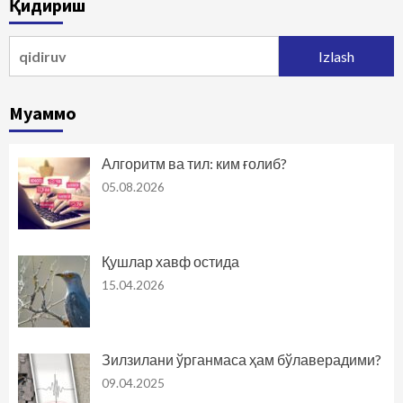
Қидириш
Qidirshish:
Муаммо
Алгоритм ва тил: ким ғолиб?
05.08.2026
Қушлар хавф остида
15.04.2026
Зилзилани ўрганмаса ҳам бўлаверадими?
09.04.2025