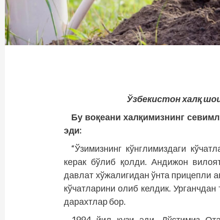
Ўзбекистон халқ ш
Бу воқеани халқимизнинг севимл
эди:
“Ўзимизнинг кўнглимиздаги кўчат
керак бўлиб қолди. Андижон вилоя
давлат хўжалигидан ўнта прицепли 
кўчатларини олиб келдик. Урганчдан
дарахтлар бор.
1994 йил кузи эди. Дўстимиз От