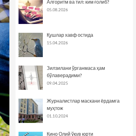
Алгоритм ва тил: ким ғолиб?
05.08.2026
Қушлар хавф остида
15.04.2026
Зилзилани ўрганмаса ҳам
бўлаверадими?
09.04.2025
Журналистлар маскани ёрдамга
муҳтож
01.10.2024
Кино Олий ўқув юрти