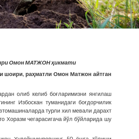
оири Омон МАТЖОН ҳикмати
и шоири, раҳматли Омон Матжон айтган
лардан олиб келиб боғларимизни янгилаш
тининг Избоскан туманидаги боғдорчилик
автомашиналарда турли хил мевали дарахт
 то Хоразм чегарасигача йўл бўйларида шу
ажон Худойшукуровнинг 50 ёшга тўлиши