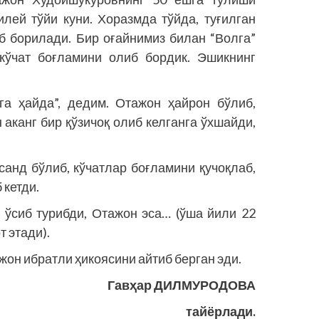
лей тўйи куни. Хоразмда тўйда, туғилган
б борилади. Бир оғайнимиз билан “Волга”
кўчат боғламини олиб бордик. Эшикнинг
а ҳайда”, дедим. Отажон ҳайрон бўлиб,
 аканг бир қўзичоқ олиб келганга ўхшайди,
рсанд бўлиб, кўчатлар боғламини қучоқлаб,
 кетди.
б ўсиб турибди, Отажон эса… (ўша йили 22
 этади).
тжон ибратли ҳикоясини айтиб берган эди.
Гавҳар ДИЛМУРОДОВА
тайёрлади.