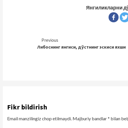
Янгиликларни д
Continue
Previous
Либоснинг янгиси, дўстнинг эскиси яхши
Reading
Fikr bildirish
Email manzilingiz chop etilmaydi.
Majburiy bandlar
*
bilan bel