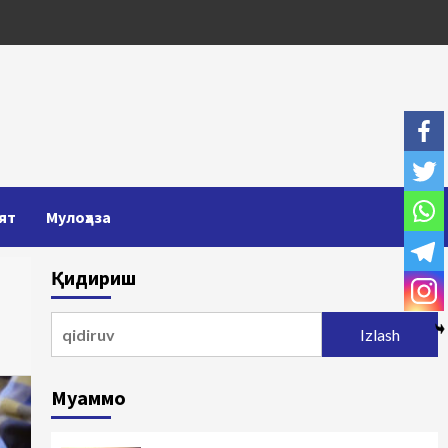
ят
Мулоҳаза
Қидириш
Qidirshish:
Муаммо