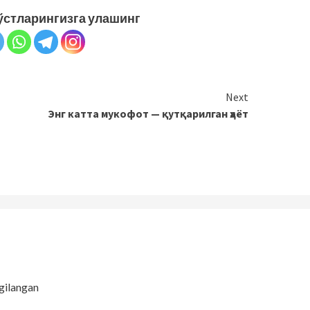
ўстларингизга улашинг
Next
Энг катта мукофот — қутқарилган ҳаёт
gilangan