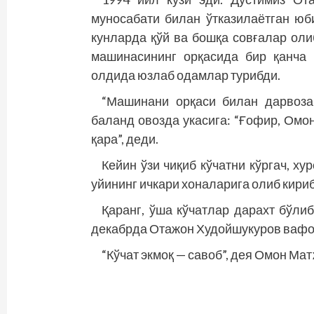
муносабати билан ўтказилаётган юби
кунларда қўй ва бошқа совғалар оли
машинасининг орқасида бир қанча 
олдида юзлаб одамлар турибди.
“Машинани орқаси билан дарвозаг
баланд овозда укасига: “Ғофир, Омон
қара”, деди.
Кейин ўзи чиқиб кўчатни кўргач, ху
уйининг ичкари хоналарига олиб кириб
Қаранг, ўша кўчатлар дарахт бўли
декабрда Отажон Худойшукуров вафот
“Кўчат экмоқ — савоб”, дея Омон Ма