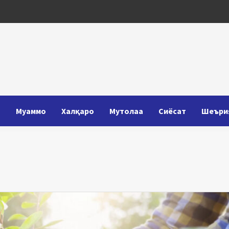
Т
Муаммо
Халқаро
Мутолаа
Сиёсат
Шеъри