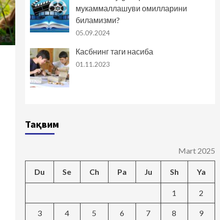
мукаммаллашуви омилларини
биламизми?
05.09.2024
Касбнинг таги насиба
01.11.2023
Тақвим
Mart 2025
Du
Se
Ch
Pa
Ju
Sh
Ya
1
2
3
4
5
6
7
8
9