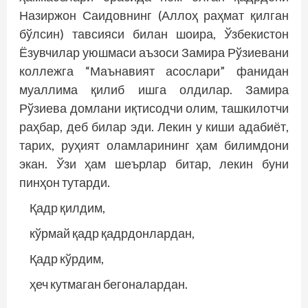
Назиржон Саидовнинг (Аллоҳ раҳмат қилган
бўлсин) тавсияси билан шоира, Ўзбекистон
Ёзувчилар уюшмаси аъзоси Замира Рўзиевани
коллежга “Маънавият асослари” фанидан
муаллима қилиб ишга олдилар. Замира
Рўзиева домлани иқтисодчи олим, ташкилотчи
раҳбар, деб билар эди. Лекин у киши адабиёт,
тарих, руҳият оламларининг ҳам билимдони
экан. Ўзи ҳам шеърлар битар, лекин буни
пинҳон тутарди.
Қадр қилдим,
кўрмай қадр қадрдонлардан,
Қадр кўрдим,
ҳеч кутмаган бегоналардан.