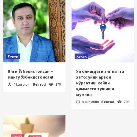
Ғурур
Ҳуқуқ
Янги Ўзбекистонсан –
Уй олишдаги энг катта
мангу Ўзбекистонсан!
хато: уйни арзон
кўрсатиш кейин
4 kun oldin
Behzod
179
қимматга тушиши
мумкин
4 kun oldin
Behzod
208