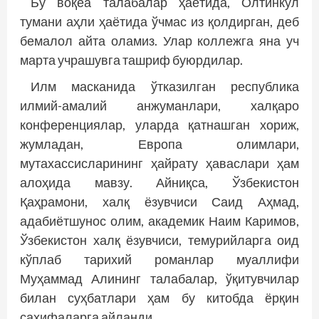
Бу воқеа талабалар ҳаётида, Олтинкўл
тумани аҳли ҳаётида ўчмас из қолдирган, деб
бемалол айта оламиз. Улар коллежга яна уч
марта учрашувга ташриф буюрдилар.
Илм масканида ўтказилган республика
илмий-амалий анжуманлари, халқаро
конференциялар, уларда қатнашган хориж,
жумладан, Европа олимлари,
мутахассисларининг ҳайрату ҳаваслари ҳам
алоҳида мавзу. Айниқса, Ўзбекистон
Қаҳрамони, халқ ёзувчиси Саид Аҳмад,
адабиётшунос олим, академик Наим Каримов,
Ўзбекистон халқ ёзувчиси, темурийларга оид
кўплаб тарихий романлар муаллифи
Муҳаммад Алининг талабалар, ўқитувчилар
билан суҳбатлари ҳам бу китобда ёрқин
саҳифаларга айланди.