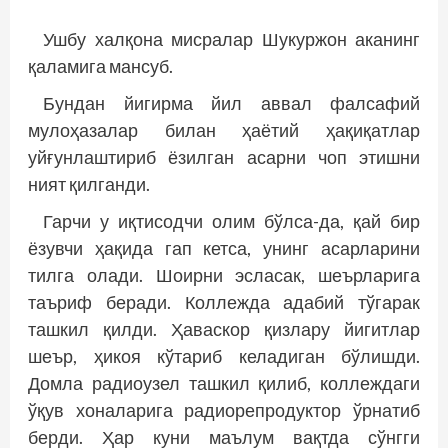
Ушбу халқона мисралар Шукуржон аканинг
қаламига мансуб.
Бундан йигирма йил аввал фалсафий
мулоҳазалар билан ҳаётий ҳақиқатлар
уйғунлаштириб ёзилган асарни чоп этишни
ният қилганди.
Гарчи у иқтисодчи олим бўлса-да, қай бир
ёзувчи ҳақида гап кетса, унинг асарларини
тилга олади. Шоирни эсласак, шеърларига
таъриф беради. Коллежда адабий тўгарак
ташкил қилди. Ҳаваскор қизлару йигитлар
шеър, ҳикоя кўтариб келадиган бўлишди.
Домла радиоузел ташкил қилиб, коллеждаги
ўқув хоналарига радиорепродуктор ўрнатиб
берди. Ҳар куни маълум вақтда сўнгги