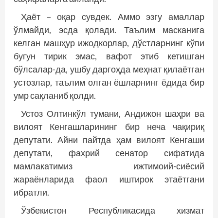
Ҳаёт – оқар сувдек. Аммо эзгу амаллар
ўлмайди, эсда қолади. Таълим масканига
келган машҳур ижодкорлар, дўстларнинг кўпи
бугун тирик эмас, вафот этиб кетишган
бўлсалар-да, ушбу даргоҳда меҳнат қилаётган
устозлар, таълим олган ёшларнинг ёдида бир
умр сақланиб қолди.
Устоз Олтинкўл тумани, Андижон шаҳри ва
вилоят Кенгашларининг бир неча чақириқ
депутати. Айни пайтда ҳам вилоят Кенгаши
депутати, фахрий сенатор сифатида
мамлакатимиз ижтимоий-сиёсий
жараёнларида фаол иштирок этаётгани
ибратли.
Ўзбекистон Республикасида хизмат