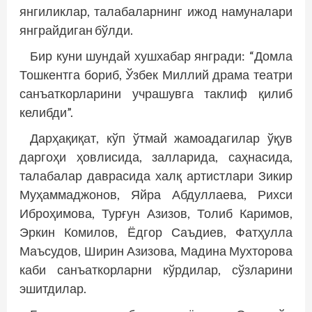
янгиликлар, талабаларнинг ижод намуналари
янграйдиган бўлди.
Бир куни шундай хушхабар янгради: “Домла
Тошкентга бориб, Ўзбек Миллий драма театри
санъаткорларини учрашувга таклиф қилиб
келибди”.
Дарҳақиқат, кўп ўтмай жамоадагилар ўқув
даргоҳи ҳовлисида, залларида, саҳнасида,
талабалар даврасида халқ артистлари Зикир
Муҳаммаджонов, Яйра Абдуллаева, Рихси
Иброҳимова, Турғун Азизов, Толиб Каримов,
Эркин Комилов, Ёдгор Саъдиев, Фатҳулла
Маъсудов, Ширин Азизова, Мадина Мухторова
каби санъаткорларни кўрдилар, сўзларини
эшитдилар.