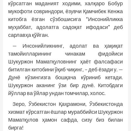
кўрсатган маданият ходими, халқаро Бобур
мукофоти совриндори, ёзувчи Қамчибек Кенжа
китобга ёзган сўзбошисига “Инсонийликка
муҳаббат, адолатга садоқат ифодаси” деб
сарлавҳа қўйган.
— Инсонийликнинг, адолат ва ҳақиқат
тамойилларининг чинакам фидойиси
Шукуржон Маматқуловнинг ҳаёт фалсафаси
битилган китобини ўқиб чиқинг, – деб ёзади у. —
Дунё кўзингизга бошқача кўриниб кетади.
Шукуржон аканинг ўзи бир дунё. Китобдаги
йўллар ва ўйлар ундан томчилар, холос.
Зеро, Ўзбекистон Қаҳрамони, Ўзбекистонда
хизмат кўрсатган ёшлар мураббийси Шукуржон
Маматқулов ҳамон сафда, сизу биз билан
бирга!