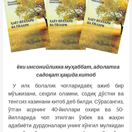
ёки инсонийликка муҳаббат, адолатга
садоқат ҳақида китоб
У илк болалик чоғларидаёқ ажиб бир
мўъжизани, сеҳрли оламни, содиқ дўстни ва
тенгсиз хазинани китоб деб билди. Сўрасангиз,
ўтган асрнинг 40-йиллари охири ва 50-
йилларида чоп этилган ўзбек ва жаҳон
адабиёти дурдоналари унинг кўнгил мулкидан