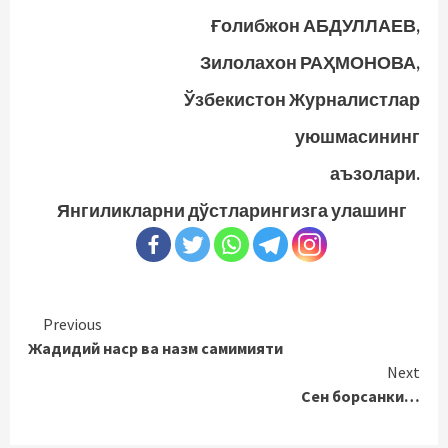
Ғолибжон АБДУЛЛАЕВ,
Зилолахон РАҲМОНОВА,
Ўзбекистон Журналистлар
уюшмасининг
аъзолари.
Янгиликларни дўстларингизга улашинг
Continue
Previous
Жадидий наср ва назм самимияти
Reading
Next
Сен борсанки…