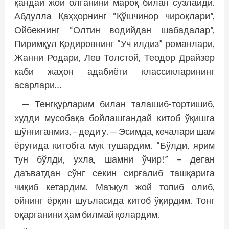
қандай жой олганини мароқ билан сўзлайди.
Абдулла Қаҳҳорнинг “Қўшчинор чироқлари”,
Ойбекнинг “Олтин водийдан шабадалар”,
Пиримқул Қодировнинг “Уч илдиз” романлари,
Жанни Родари, Лев Толстой, Теодор Драйзер
каби жаҳон адабиёти классикларининг
асарлари…
— Тенгқурларим билан талашиб-тортишиб,
худди мусобақа бойлашгандай китоб ўқишга
шўнғиганмиз, – деди у. — Эсимда, кечалари шам
ёруғида китобга мук тушардим. “Бўлди, ярим
тун бўлди, ухла, шамни ўчир!” – деган
даъватдан сўнг секин сирғалиб ташқарига
чиқиб кетардим. Маъқул жой топиб олиб,
ойнинг ёрқин шуъласида китоб ўқирдим. Тонг
оқарганини ҳам билмай қолардим.