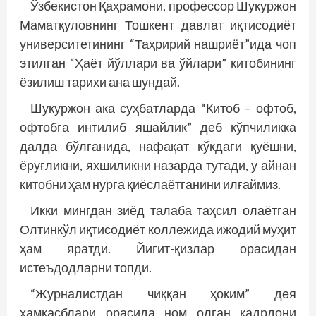
Ўзбекистон Қаҳрамони, профессор Шукуржон
Маматқуловнинг Тошкент давлат иқтисодиёт
университетининг “Таҳририй нашриёт”ида чоп
этилган “Ҳаёт йўллари ва ўйлари” китобининг
ёзилиш тарихи ана шундай.
Шукуржон ака суҳбатларда “Китоб – офтоб,
офтобга интилиб яшайлик” деб кўпчиликка
далда бўлганида, нафақат кўкдаги қуёшни,
ёруғликни, яхшиликни назарда тутади, у айнан
китобни ҳам нурга қиёслаётганини илғаймиз.
Икки мингдан зиёд талаба таҳсил олаётган
Олтинкўл иқтисодиёт коллежида ижодий муҳит
ҳам яратди. Йигит-қизлар орасидан
истеъдодларни топди.
“Журналистдан чиққан ҳоким” дея
ҳамкасблари орасида ном олган қадрдони