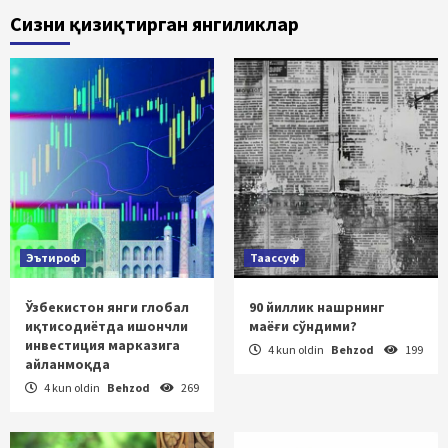
Сизни қизиқтирган янгиликлар
Эътироф
Таассуф
Ўзбекистон янги глобал
90 йиллик нашрнинг
иқтисодиётда ишончли
маёғи сўндими?
инвестиция марказига
4 kun oldin
Behzod
199
айланмоқда
4 kun oldin
Behzod
269