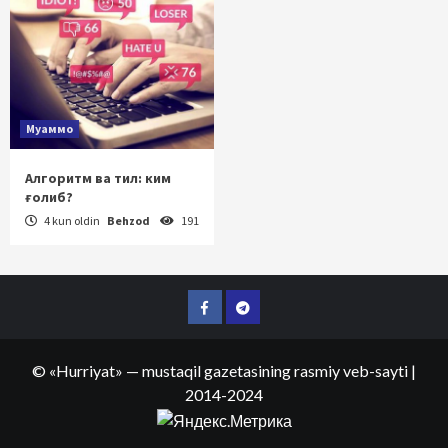
Муаммо
Алгоритм ва тил: ким
ғолиб?
4 kun oldin
Behzod
191
Facebook
Telegram
©
«Hurriyat»
— mustaqil gazetasining rasmiy veb-sayti
|
2014-2024