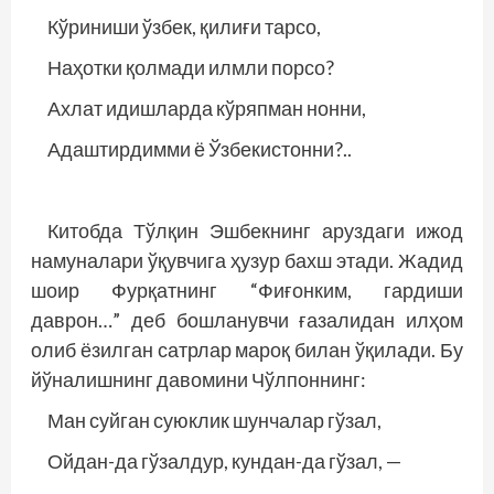
Кўриниши ўзбек, қилиғи тарсо,
Наҳотки қолмади илмли порсо?
Ахлат идишларда кўряпман нонни,
Адаштирдимми ё Ўзбекистонни?..
Китобда Тўлқин Эшбекнинг аруздаги ижод
намуналари ўқувчига ҳузур бахш этади. Жадид
шоир Фурқатнинг “Фиғонким, гардиши
даврон…” деб бошланувчи ғазалидан илҳом
олиб ёзилган сатрлар мароқ билан ўқилади. Бу
йўналишнинг давомини Чўлпоннинг:
Ман суйган суюклик шунчалар гўзал,
Ойдан-да гўзалдур, кундан-да гўзал, —