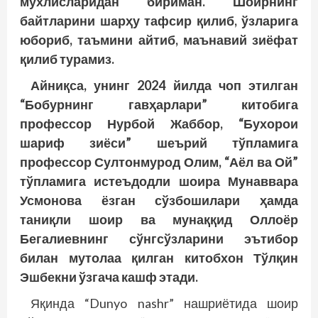
мухлисларидан бириман. Шоирнинг
байтларини шарҳу тафсир қилиб, ўзларига
юбориб, таъмини айтиб, маънавий зиёфат
қилиб турамиз.
Айниқса, унинг 2024 йилда чоп этилган
“Бобурнинг гавҳарлари” китобига
профессор Нурбой Жаббор, “Бухорои
шариф зиёси” шеърий тўпламига
профессор Султонмурод Олим, “Аёл ва Ой”
тўпламига истеъдодли шоира Мунаввара
Усмонова ёзган сўзбошилари ҳамда
таниқли шоир ва мунаққид Оллоёр
Бегалиевнинг сўнгсўзларини эътибор
билан мутолаа қилган китобхон Тўлқин
Эшбекни ўзгача кашф этади.
Яқинда “Dunyo nashr” нашриётида шоир