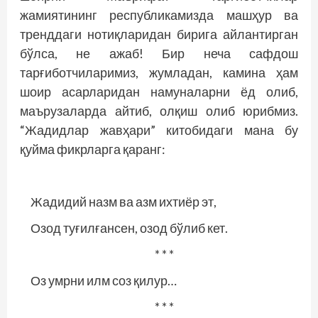
жамиятининг республикамизда машҳур ва
тренддаги нотиқларидан бирига айлантирган
бўлса, не ажаб! Бир неча сафдош
тарғиботчиларимиз, жумладан, камина ҳам
шоир асарларидан намуналарни ёд олиб,
маърузаларда айтиб, олқиш олиб юрибмиз.
“Жадидлар жавҳари” китобидаги мана бу
қуйма фикрларга қаранг:
Жадидий назм ва азм ихтиёр эт,
Озод туғилғансен, озод бўлиб кет.
* * *
Оз умрни илм соз қилур…
* * *