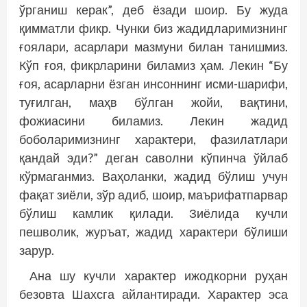
ўрганиш керак”, деб ёзади шоир. Бу жуда
қимматли фикр. Чунки биз жадидларимизнинг
ғоялари, асарлари мазмуни билан танишмиз.
Кўп ғоя, фикрларини биламиз ҳам. Лекин “Бу
ғоя, асарларни ёзган инсоннинг исми-шарифи,
туғилган, маҳв бўлган жойи, вақтини,
фожиасини биламиз. Лекин жадид
боболаримизнинг характери, фазилатлари
қандай эди?” деган саволни кўпинча ўйлаб
кўрмаганмиз. Ваҳоланки, жадид бўлиш учун
фақат зиёли, зўр адиб, шоир, маърифатпарвар
бўлиш камлик қилади. Зиёлида кучли
пешволик, журъат, жадид характери бўлиши
зарур.
Ана шу кучли характер ижодкорни руҳан
безовта Шахсга айлантиради. Характер эса