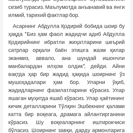
сезиб турасиз. Маълумотда анъанавий ва янги
илмий, тарихий фактлар бор.
Асарнинг Абдулла Қодирий бобида шоир бу
ҳақда “Биз ҳам фаол жадидчи адиб Абдулла
Қодирийнинг ибратли жиҳатларини шеърий
сатрлар орқали баён этишга жазм қилар
эканмиз, аввало, ана шундай ишончли
манбалардан илҳом олдик”, дейди. Айни
вақтда ҳар бир жадид ҳақида шоирнинг ўз
мушоҳадалари ҳам бор. Уларни ўқиб,
жадидларнинг фазилатларини кўрасиз. Улар
яшаган муҳитда яшаб кўрасиз. Улар ҳаётининг
кичик деталларини Тўлқин Эшбекнинг қалами
катта бир воқеага, драмага айлантирганини
кўрасиз. Шу воқеаларнинг иштирокчиси
бўласиз. Шоирнинг завқи, дарду армонларига