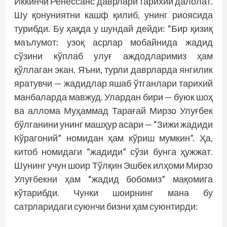
Иккинчи Ренессанс даврлари тарихий далолат.
Шу қонуниятни кашф қилиб, унинг риоясида
турибди. Бу ҳақда у шундай дейди: “Бир қизиқ
маълумот: узоқ асрлар мобайнида жадид
сўзини кўплаб улуғ аждодларимиз ҳам
қўллаган экан. Яъни, турли даврларда янгилик
яратувчи — жадидлар яшаб ўтганлари тарихий
манбаларда мавжуд. Улардан бири — буюк шоҳ
ва аллома Муҳаммад Тарағай Мирзо Улуғбек
бўлганини унинг машҳур асари — “Зижи жадиди
Кўрагоний” номидан ҳам кўриш мумкин”. Ҳа,
китоб номидаги “жадиди” сўзи бунга ҳужжат.
Шунинг учун шоир Тўлқин Эшбек илҳоми Мирзо
Улуғбекни ҳам “жадид бобомиз” мақомига
кўтарибди. Чунки шоирнинг мана бу
сатрларидаги суюнчи бизни ҳам суюнтирди: