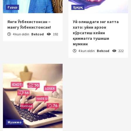
Ғурур
Ҳуқуқ
Янги Ўзбекистонсан –
Уй олишдаги энг катта
мангу Ўзбекистонсан!
хато: уйни арзон
кўрсатиш кейин
4 kun oldin
Behzod
192
қимматга тушиши
мумкин
4 kun oldin
Behzod
222
Муаммо