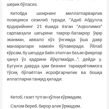
шерик бўласиз.
Китобда шоирнинг миллатпарварлик
позицияси сезилиб туради. “Адиб Абдулла
Қодирийнинг 21 ёшида ёзган “Аҳволимиз”
сарлавҳали шеърини такрор-батакрор ўқир
эканман, аввало кўз ўнгимда ўша давр
манзаралари намоён бўлаверади. Ўйлаб
кўрсам, бу шеърда баён этилган баъзи фикрлар
ҳануз ўз қадрини йўқотмабди…”, дейди у.
Бугунги даврда ҳам бизнинг тараққиётимизга
тўсиқ бўлаётган исрофгарчилик ва бошқа
иллатларни танқид қилади:
Китоб, газит тутган қўлни кўрмадим,
Салом бериб, бирор алик ўрмадим.