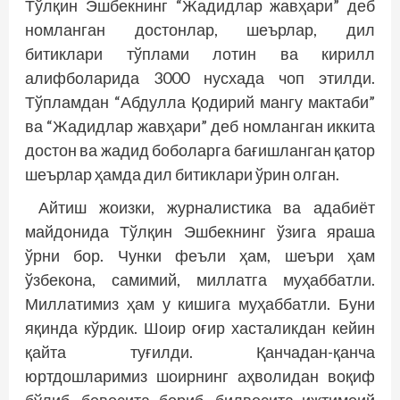
Тўлқин Эшбекнинг “Жадидлар жавҳари” деб
номланган достонлар, шеърлар, дил
битиклари тўплами лотин ва кирилл
алифболарида 3000 нусхада чоп этилди.
Тўпламдан “Абдулла Қодирий мангу мактаби”
ва “Жадидлар жавҳари” деб номланган иккита
достон ва жадид боболарга бағишланган қатор
шеърлар ҳамда дил битиклари ўрин олган.
Айтиш жоизки, журналистика ва адабиёт
майдонида Тўлқин Эшбекнинг ўзига яраша
ўрни бор. Чунки феъли ҳам, шеъри ҳам
ўзбекона, самимий, миллатга муҳаббатли.
Миллатимиз ҳам у кишига муҳаббатли. Буни
яқинда кўрдик. Шоир оғир хасталикдан кейин
қайта туғилди. Қанчадан-қанча
юртдошларимиз шоирнинг аҳволидан воқиф