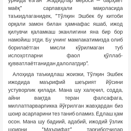
ўрнида ёзган “Жадидлар мероси — барҳаёт
маёқ” сарлавҳали мақоласида
таъкидлаганидек, “Тўлқин Эшбек бу китоби
орқали замон билан ҳамнафас яшаб, ижод
қилувчи қаламкаш эканлигини яна бир бор
намойиш этди. Бу унинг мамлакатимизда олиб
борилаётган мисли кўрилмаган туб
ислоҳотларни фаол қўллаб-
қувватлаётганидан далолатдир”.
Алоҳида таъкидлаш жоизки, Тўлқин Эшбек
ижодида маърифий шеърият йўсини
устуворлик қилади. Мана шу халқчил, содда,
айни вақтда теран фалсафага,
миллатпарварликка йўғрилган жавҳардан биз
шоир асарларини тез таниб оламиз. Ёдлаш ҳам
осон. Мана шу бадиий, адабий, ижодий ўзлик
шоирни “Маърифат” тарғиботчилар