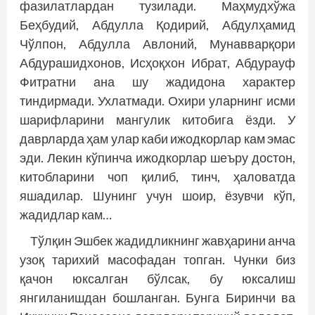
фазилатлардан тузилади. Маҳмудхўжа
Беҳбудий, Абдулла Қодирий, Абдулҳамид
Чўлпон, Абдулла Авлоний, Мунавварқори
Абдурашидхонов, Исҳоқхон Ибрат, Абдурауф
Фитратни ана шу жадидона характер
тиндирмади. Ухлатмади. Охири уларнинг исми
шарифларини мангулик китобига ёзди. У
даврларда ҳам улар каби ижодкорлар кам эмас
эди. Лекин кўпинча ижодкорлар шеъру достон,
китобларини чоп қилиб, тинч, ҳаловатда
яшадилар. Шунинг учун шоир, ёзувчи кўп,
жадидлар кам…
Тўлқин Эшбек жадидликнинг жавҳарини анча
узоқ тарихий масофадан топган. Чунки биз
қачон юксалган бўлсак, бу юксалиш
янгиланишдан бошланган. Бунга Биринчи ва