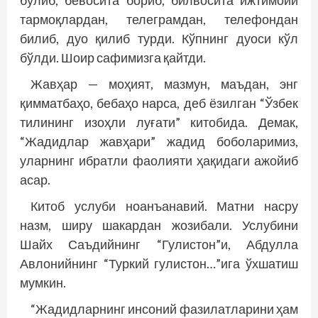
бўлиб, бевосита бориб, билвосита ижтимоий
тармоқлардан, телеграмдан, телефондан
билиб, дуо қилиб турди. Кўпнинг дуоси кўл
бўлди. Шоир сафимизга қайтди.
Жавҳар — моҳият, мазмун, маъдан, энг
қимматбаҳо, бебаҳо нарса, деб ёзилган “Ўзбек
тилининг изоҳли луғати” китобида. Демак,
“Жадидлар жавҳари” жадид боболаримиз,
уларнинг ибратли фаолияти ҳақидаги ажойиб
асар.
Китоб услуби ноанъанавий. Матни насру
назм, ширу шакардан жозибали. Услубини
Шайх Саъдийнинг “Гулистон”и, Абдулла
Авлонийнинг “Туркий гулистон…”ига ўхшатиш
мумкин.
“Жадидларнинг инсоний фазилатларини ҳам