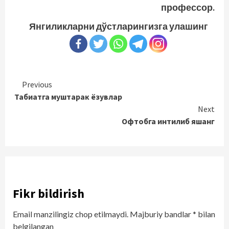
профессор.
Янгиликларни дўстларингизга улашинг
Continue
Previous
Табиатга муштарак ёзувлар
Reading
Next
Офтобга интилиб яшанг
Fikr bildirish
Email manzilingiz chop etilmaydi.
Majburiy bandlar
*
bilan
belgilangan