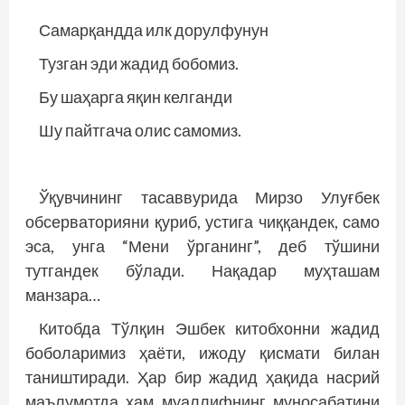
Самарқандда илк дорулфунун
Тузган эди жадид бобомиз.
Бу шаҳарга яқин келганди
Шу пайтгача олис самомиз.
Ўқувчининг тасаввурида Мирзо Улуғбек
обсерваторияни қуриб, устига чиққандек, само
эса, унга “Мени ўрганинг”, деб тўшини
тутгандек бўлади. Нақадар муҳташам
манзара…
Китобда Тўлқин Эшбек китобхонни жадид
боболаримиз ҳаёти, ижоду қисмати билан
таништиради. Ҳар бир жадид ҳақида насрий
маълумотда ҳам муаллифнинг муносабатини