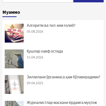
Муаммо
Алгоритм ва тил: ким ғолиб?
05.08.2026
Қушлар хавф остида
15.04.2026
Зилзилани ўрганмаса ҳам бўлаверадими?
09.04.2025
Журналистлар маскани ёрдамга муҳтож