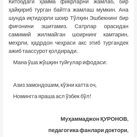
Китобдаги ҳамма фикрларни жамлаб, бир
ҳайқириб турган байтга жамлаш мумкин. Ана
шунда иқтидорли шоир Тўлқин Эшбекнинг бир
фиғонини эшитамиз. Сатрлар орасидан
самимий жилмайган шоирнинг камтарин,
меҳрли, қадрдон чеҳраси акс этиб тургандек
ажиб таассурот қолдиради.
Мана ўша жўшқин туйғулар ифодаси:
Азиз замондошим, кўзни катта оч,
Номингга яраша асл ўзбек бўл!
Муҳаммаджон ҚУРОНОВ,
педагогика фанлари доктори,