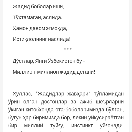
Жадид боболар иши,
Тўхтамаган, аслида.
Ҳамон давом этмоқда,
Истиқлолнинг наслида!
* * *
Дўстлар, Янги Ўзбекистон бу –
Миллион-миллион жадид дегани!
Хуллас, “Жадидлар жавҳари” тўпламидан
ўрин олган достонлар ва ажиб шеърларни
ўқиган китобхонда ота-боболаримизда бўлган,
бугун ҳар биримизда бор, лекин уйқусираётган
бир миллий туйғу, инстинкт уйғонади.