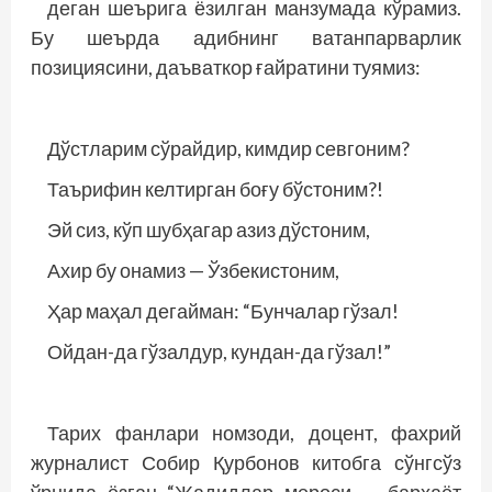
деган шеърига ёзилган манзумада кўрамиз.
Бу шеърда адибнинг ватанпарварлик
позициясини, даъваткор ғайратини туямиз:
Дўстларим сўрайдир, кимдир севгоним?
Таърифин келтирган боғу бўстоним?!
Эй сиз, кўп шубҳагар азиз дўстоним,
Ахир бу онамиз — Ўзбекистоним,
Ҳар маҳал дегайман: “Бунчалар гўзал!
Ойдан-да гўзалдур, кундан-да гўзал!”
Тарих фанлари номзоди, доцент, фахрий
журналист Собир Қурбонов китобга сўнгсўз