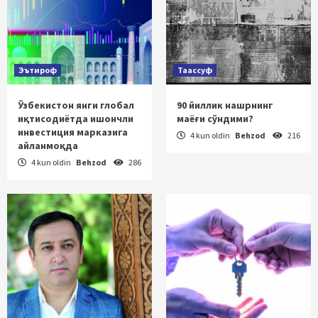
Эътироф
Таассуф
Ўзбекистон янги глобал
90 йиллик нашрнинг
иқтисодиётда ишончли
маёғи сўндими?
инвестиция марказига
4 kun oldin
Behzod
216
айланмоқда
4 kun oldin
Behzod
286