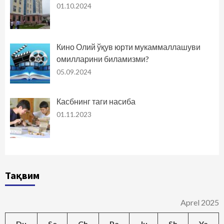
01.10.2024
Кино Олий ўқув юрти мукаммаллашуви
омилларини биламизми?
05.09.2024
Касбнинг таги насиба
01.11.2023
Тақвим
Aprel 2025
Du
Se
Ch
Pa
Ju
Sh
Ya