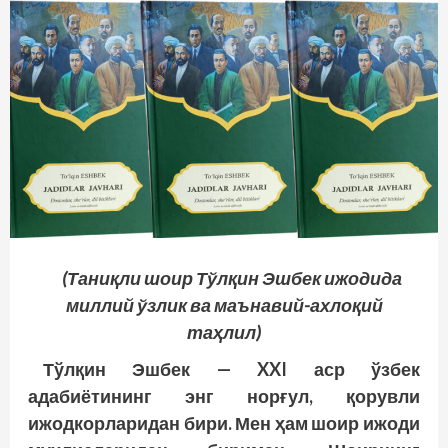
(Таниқли шоир Тўлқин Эшбек ижодида
миллий ўзлик ва маънавий-ахлоқий
таҳлил)
Тўлқин Эшбек — XXI аср ўзбек
адабиётининг энг норғул, қорувли
ижодкорларидан бири. Мен ҳам шоир ижоди