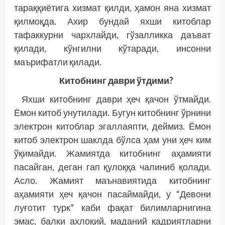
тараққиётига хизмат қилди, ҳамон яна хизмат
қилмоқда. Ахир бундай яхши китоблар
тафаккурни чархлайди, гўзалликка даъват
қилади, кўнгилни кўтаради, инсонни
маърифатли қилади.
Китобнинг даври ўтдими?
Яхши китобнинг даври ҳеч қачон ўтмайди.
Ёмон китоб унутилади. Бугун китобнинг ўрнини
электрон китоблар эгаллаяпти, деймиз. Ёмон
китоб электрон шаклда бўлса ҳам уни ҳеч ким
ўқимайди. Жамиятда китобнинг аҳамияти
пасайган, деган гап қулоққа чалиниб қолади.
Асло. Жамият маънавиятида китобнинг
аҳамияти ҳеч қачон пасаймайди, у “Девони
луғотит турк” каби фақат билимларнигина
эмас, балки ахлоқий, маданий қадриятларни