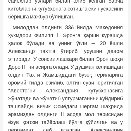
сайёҳлар ўзлари билан олиб келган барча
китобларни кутубхонага сотишга ёки нусхасини
беришга мажбур бўлишган.
Милоддан олдинги 336 йилда Македония
ҳукмдори Филипп II Эронга қарши курашда
ҳалок бўлади ва унинг ўғли — 20 ёшли
Александр тахтга ўтириб, урушни давом
эттиради. У сонсиз лашкари билан Эрон шоҳи
Доро III ни асирга олади. У душман келишидан
олдин Тахти Жамшиддаги бузоқ териларига
оромий тилда ёзилиб, олтин суви юритилган
“Авесто”ни Александрия кутубхонасига
жўнатади ва жўнатиб улгурмаганини куйдириб
ташлайди. Кичик Осиёдаги Пергам шаҳрида
эрамиздан олдинги II асрда мол терисидан
ёзув қоғози тайёрлаш йўлга қўйилган ва у
пергамент деб аталган. Александрия