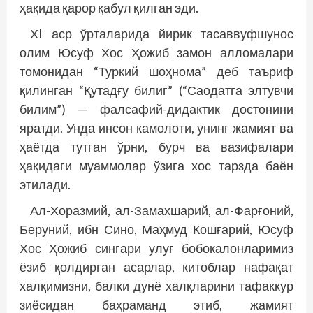
ҳақида қарор қабул қилган эди.
ХI аср ўрталарида йирик тасаввуфшунос
олим Юсуф Хос Ҳожиб замон алломалари
томонидан “Туркий шоҳнома” деб таъриф
қилинган “Қутадғу билиг” (“Саодатга элтувчи
билим”) — фалсафий-дидактик достонини
яратди. Унда инсон камолоти, унинг жамият ва
ҳаётда тутган ўрни, бурч ва вазифалари
ҳақидаги муаммолар ўзига хос тарзда баён
этилади.
Ал-Хоразмий, ал-Замахшарий, ал-Фарғоний,
Беруний, ибн Сино, Маҳмуд Кошғарий, Юсуф
Хос Ҳожиб сингари улуғ бобокалонларимиз
ёзиб қолдирган асарлар, китоблар нафақат
халқимизни, балки дунё халқларини тафаккур
зиёсидан баҳраманд этиб, жамият