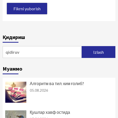
Қидириш
Qidirshish:
Муаммо
Алгоритм ва тил: ким ғолиб?
05.08.2026
Қушлар хавф остида