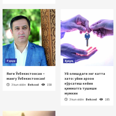
Ғурур
Ҳуқуқ
Янги Ўзбекистонсан –
Уй олишдаги энг катта
мангу Ўзбекистонсан!
хато: уйни арзон
кўрсатиш кейин
3 kun oldin
Behzod
158
қимматга тушиши
мумкин
3 kun oldin
Behzod
185