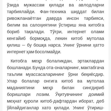
ўзида мужассам қилади ва авлодларни
тарбиялайди. Фан-техника шиддат билан
ривожланаётган даврда инсон тарбияси,
билим ва салоҳиятини ўстириш яна китобга
бориб тақалади. Тўғри, интернет олами
кенгайиб бормоқда, лекин китоб мутолаа
қилиш — бу бошқа нарса. Унинг ўрнини ҳатто
интернет ҳам босолмайди.
Китобга меҳр болаликдан, эртаклардан
бошланади. Бунда ота-оналарнинг, мактабгача
таълим муассасаларининг ўрни беқиёсдир.
Улар болалар онгига китоб ва мутолаа
маданиятини меҳр билан сингдириб
боришлари лозим. Ўқитувчининг доимий
меҳнат қуроли китоб-дафтардан иборат, деб
ўйлайдиганлар хато қилади. Унинг ўтириш-