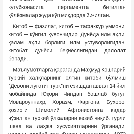
кутубхонасига пергаментга битилган
қўлёзмалар жуда кўп миқдорда йиғилган.
Китоб — фазилат, китоб — тафаккур уммони,
китоб — кўнгил қувончидир. Дунёда илм аҳли,
қалам аҳли борлиги илм устуворлигидан,
китобат дунёси беқиёслигидан далолат
беради.
Маълумотларга қараганда Маҳмуд Кошғарий
туркий халқларнинг олтин китоби бўлмиш
“Девони луғотит турк”ни ёзишдан аввал 14 йил
мобайнида Юқори Чиндан бошлаб бутун
Мовароуннаҳр, Хоразм, Фарғона, Бухоро,
ҳозирги Шимолий Афғонистонга қадар
чўзилган туркий ўлкаларни кезиб чиқиб, турли
шева ва лаҳжа хусусиятларини ўрганади,