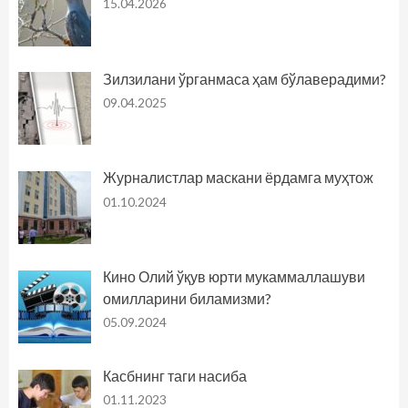
15.04.2026
Зилзилани ўрганмаса ҳам бўлаверадими?
09.04.2025
Журналистлар маскани ёрдамга муҳтож
01.10.2024
Кино Олий ўқув юрти мукаммаллашуви
омилларини биламизми?
05.09.2024
Касбнинг таги насиба
01.11.2023