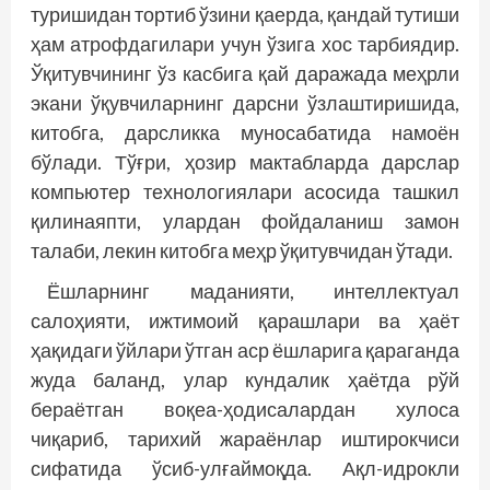
туришидан тортиб ўзини қаерда, қандай тутиши
ҳам атрофдагилари учун ўзига хос тарбиядир.
Ўқитувчининг ўз касбига қай даражада меҳрли
экани ўқувчиларнинг дарсни ўзлаштиришида,
китобга, дарсликка муносабатида намоён
бўлади. Тўғри, ҳозир мактабларда дарслар
компьютер технологиялари асосида ташкил
қилинаяпти, улардан фойдаланиш замон
талаби, лекин китобга меҳр ўқитувчидан ўтади.
Ёшларнинг маданияти, интеллектуал
салоҳияти, ижтимоий қарашлари ва ҳаёт
ҳақидаги ўйлари ўтган аср ёшларига қараганда
жуда баланд, улар кундалик ҳаётда рўй
бераётган воқеа-ҳодисалардан хулоса
чиқариб, тарихий жараёнлар иштирокчиси
сифатида ўсиб-улғаймоқда. Ақл-идрокли