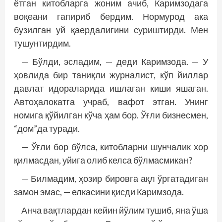
ётган китобларга жоним ачиб, Каримзодага
воқеани гапириб бердим. Нормурод ака
бузилган уй қаердалигини суриштирди. Мен
тушунтирдим.
— Бўлди, эсладим, — деди Каримзода. — У
ҳовлида бир таниқли журналист, кўп йиллар
давлат идораларида ишлаган киши яшаган.
Автоҳалокатга учраб, вафот этган. Унинг
номига қўйилган кўча ҳам бор. Ўғли бизнесмен,
“дом”да туради.
— Ўғли бор бўлса, китобларни шунчалик хор
қилмасдан, уйига олиб келса бўлмасмикан?
— Билмадим, ҳозир бировга ақл ўргатадиган
замон эмас, — елкасини қисди Каримзода.
Анча вақтлардан кейин йўлим тушиб, яна ўша