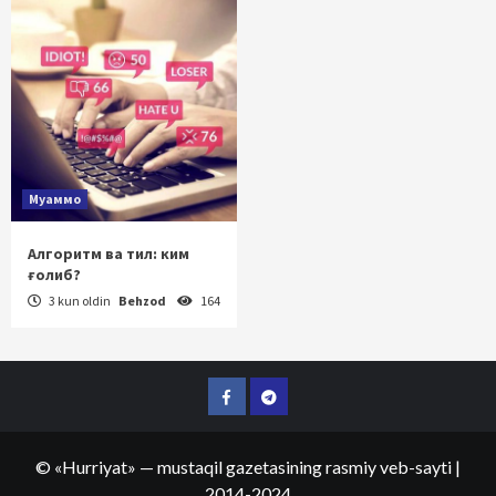
Муаммо
Алгоритм ва тил: ким
ғолиб?
3 kun oldin
Behzod
164
Facebook
Telegram
©
«Hurriyat»
— mustaqil gazetasining rasmiy veb-sayti
|
2014-2024