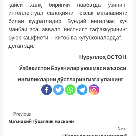
қайси халқ биринчи навбатда ўзининг
интеллектуал салоҳияти, юксак маънавияти
билан қудратлидир. Бундай енгилмас куч
манбаи эса, аввало, инсоният тафаккурининг
буюк кашфиёти — китоб ва кутубхоналарда”, —
деган эди.
Нуруллоҳ ОСТОН,
Ўзбекистон Ёзувчилар уюшмаси аъзоси.
Янгиликларни дўстларингизга улашинг
Continue
Previous
Маънавий гўзаллик маскани
Reading
Next
“Катта хонадон қиссалари”