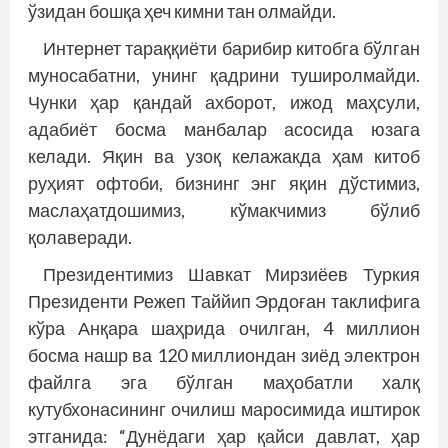
ўзидан бошқа ҳеч кимни тан олмайди.
Интернет тараққиёти барибир китобга бўлган
муносабатни, унинг қадрини туширолмайди.
Чунки ҳар қандай ахборот, ижод маҳсули,
адабиёт босма манбалар асосида юзага
келади. Яқин ва узоқ келажакда ҳам китоб
руҳият офтоби, бизнинг энг яқин дўстимиз,
маслаҳатдошимиз, кўмакчимиз бўлиб
қолаверади.
Президентимиз Шавкат Мирзиёев Туркия
Президенти Режеп Таййип Эрдоған таклифига
кўра Анқара шаҳрида очилган, 4 миллион
босма нашр ва 120 миллиондан зиёд электрон
файлга эга бўлган маҳобатли халқ
кутубхонасининг очилиш маросимида иштирок
этганида: “Дунёдаги ҳар қайси давлат, ҳар