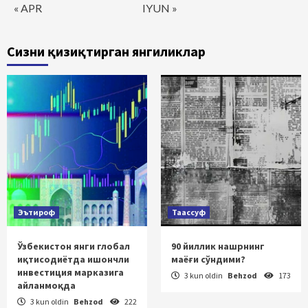
« APR
IYUN »
Сизни қизиқтирган янгиликлар
Эътироф
Таассуф
Ўзбекистон янги глобал
90 йиллик нашрнинг
иқтисодиётда ишончли
маёғи сўндими?
инвестиция марказига
3 kun oldin
Behzod
173
айланмоқда
3 kun oldin
Behzod
222