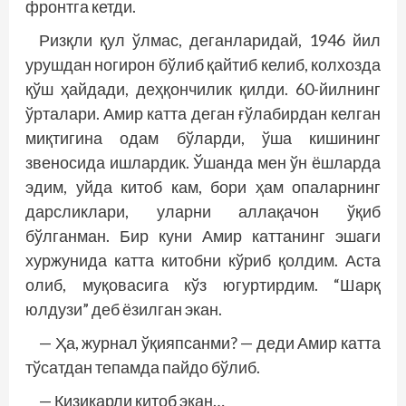
фронтга кетди.
Ризқли қул ўлмас, деганларидай, 1946 йил
урушдан ногирон бўлиб қайтиб келиб, колхозда
қўш ҳайдади, деҳқончилик қилди. 60-йилнинг
ўрталари. Амир катта деган ғўлабирдан келган
миқтигина одам бўларди, ўша кишининг
звеносида ишлардик. Ўшанда мен ўн ёшларда
эдим, уйда китоб кам, бори ҳам опаларнинг
дарсликлари, уларни аллақачон ўқиб
бўлганман. Бир куни Амир каттанинг эшаги
хуржунида катта китобни кўриб қолдим. Аста
олиб, муқовасига кўз югуртирдим. “Шарқ
юлдузи” деб ёзилган экан.
— Ҳа, журнал ўқияпсанми? — деди Амир катта
тўсатдан тепамда пайдо бўлиб.
— Қизиқарли китоб экан…