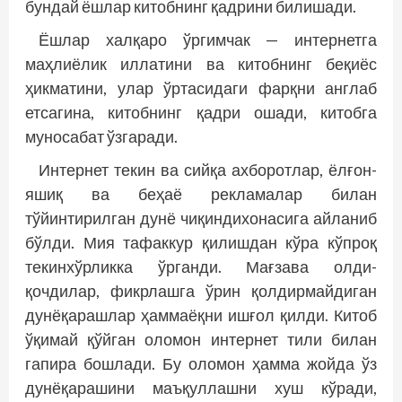
бундай ёшлар китобнинг қадрини билишади.
Ёшлар халқаро ўргимчак — интернетга
маҳлиёлик иллатини ва китобнинг беқиёс
ҳикматини, улар ўртасидаги фарқни англаб
етсагина, китобнинг қадри ошади, китобга
муносабат ўзгаради.
Интернет текин ва сийқа ахборотлар, ёлғон-
яшиқ ва беҳаё рекламалар билан
тўйинтирилган дунё чиқиндихонасига айланиб
бўлди. Мия тафаккур қилишдан кўра кўпроқ
текинхўрликка ўрганди. Мағзава олди-
қочдилар, фикрлашга ўрин қолдирмайдиган
дунёқарашлар ҳаммаёқни ишғол қилди. Китоб
ўқимай қўйган оломон интернет тили билан
гапира бошлади. Бу оломон ҳамма жойда ўз
дунёқарашини маъқуллашни хуш кўради,