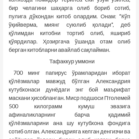
бир челагини шаҳарга олиб бориб сотиб,
пулига дўкондан китоб олардим. Онам: “Кўп
ўқийверма, миянг суюлиб қолади”, деб
қўлимдан китобни тортиб олиб, яшириб
қўярдилар. Ҳозиргача ўшанда отам олиб
берган китобларни авайлаб сақлайман.
Тафаккур уммони
700 минг папирус ўрамларидан иборат
қўлёзмалар мавжуд бўлган Александрия
кутубхонаси дунёдаги энг бой маърифат
маскани ҳисобланган. Миср подшоси Птолемей
500 килограмм кумуш эвазига
афиналикларнинг барча қадимий
қўлёзмаларини ана шу кутубхона фондига
сотиб олган. Александрияга келган денгизчи ва