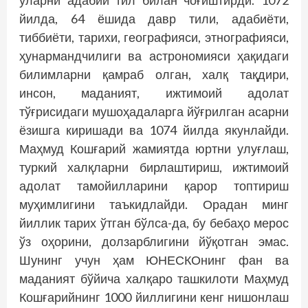
уларни адабий тил билан чоғиштирди. 1072
йилда, 64 ёшида давр тили, адабиёти,
тиббиёти, тарихи, географияси, этнографияси,
ҳунармандчилиги ва астрономияси ҳақидаги
билимларни қамраб олган, халқ тақдири,
инсон, маданият, ижтимоий адолат
тўғрисидаги мушоҳадаларга йўғрилган асарни
ёзишга киришади ва 1074 йилда якунлайди.
Маҳмуд Кошғарий жамиятда юртни улуғлаш,
туркий халқларни бирлаштириш, ижтимоий
адолат тамойилларини қарор топтириш
муҳимлигини таъкидлайди. Орадан минг
йиллик тарих ўтган бўлса-да, бу бебаҳо мерос
ўз оҳорини, долзарблигини йўқотган эмас.
Шунинг учун ҳам ЮНЕСКОнинг фан ва
маданият бўйича халқаро ташкилоти Маҳмуд
Кошғарийнинг 1000 йиллигини кенг нишонлаш