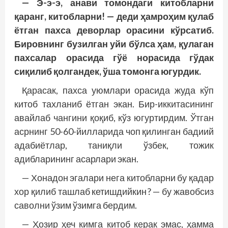
— Э-э-э, анави томондаги китобларни
қаранг, китобларни! — деди ҳамроҳим қулаб
ётган пахса деворлар орасини кўрсатиб.
Бировнинг бузилган уйи бўлса ҳам, қулаган
пахсалар орасида гўё норасида гўдак
сиқилиб қолгандек, ўша томонга югурдик.
Қарасак, пахса уюмлари орасида жуда кўп
китоб тахланиб ётган экан. Бир-иккитасининг
авайлаб чангини қоқиб, кўз югуртирдим. Ўтган
асрнинг 50-60-йилларида чоп қилинган бадиий
адабиётлар, таниқли ўзбек, тожик
адибларининг асарлари экан.
— Хонадон эгалари нега китобларни бу қадар
хор қилиб ташлаб кетишдийкин? — бу жавобсиз
саволни ўзим ўзимга бердим.
— Ҳозир ҳеч кимга китоб керак эмас, ҳамма