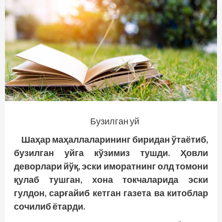
Бузилган уй
Шаҳар маҳаллаларининг биридан ўтаётиб,
бузилган уйга кўзимиз тушди. Ҳовли
деворлари йўқ, эски иморатнинг олд томони
қулаб тушган, хона токчаларида эски
гулдон, сарғайиб кетган газета ва китоблар
сочилиб ётарди.