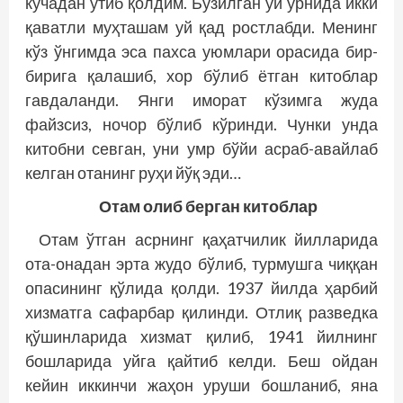
кўчадан ўтиб қолдим. Бузилган уй ўрнида икки
қаватли муҳташам уй қад ростлабди. Менинг
кўз ўнгимда эса пахса уюмлари орасида бир-
бирига қалашиб, хор бўлиб ётган китоблар
гавдаланди. Янги иморат кўзимга жуда
файзсиз, ночор бўлиб кўринди. Чунки унда
китобни севган, уни умр бўйи асраб-авайлаб
келган отанинг руҳи йўқ эди…
Отам олиб берган китоблар
Отам ўтган асрнинг қаҳатчилик йилларида
ота-онадан эрта жудо бўлиб, турмушга чиққан
опасининг қўлида қолди. 1937 йилда ҳарбий
хизматга сафарбар қилинди. Отлиқ разведка
қўшинларида хизмат қилиб, 1941 йилнинг
бошларида уйга қайтиб келди. Беш ойдан
кейин иккинчи жаҳон уруши бошланиб, яна