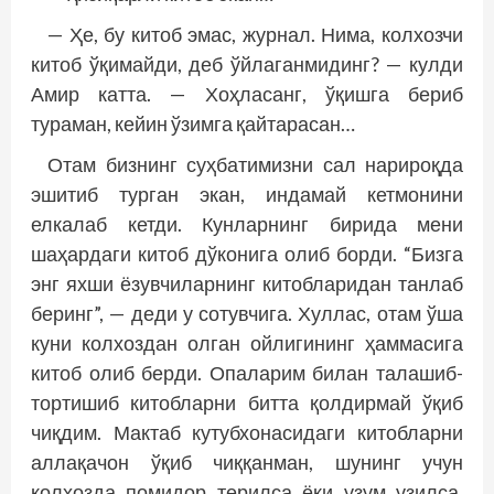
— Ҳе, бу китоб эмас, журнал. Нима, колхозчи
китоб ўқимайди, деб ўйлаганмидинг? — кулди
Амир катта. — Хоҳласанг, ўқишга бериб
тураман, кейин ўзимга қайтарасан…
Отам бизнинг суҳбатимизни сал нарироқда
эшитиб турган экан, индамай кетмонини
елкалаб кетди. Кунларнинг бирида мени
шаҳардаги китоб дўконига олиб борди. “Бизга
энг яхши ёзувчиларнинг китобларидан танлаб
беринг”, — деди у сотувчига. Хуллас, отам ўша
куни колхоздан олган ойлигининг ҳаммасига
китоб олиб берди. Опаларим билан талашиб-
тортишиб китобларни битта қолдирмай ўқиб
чиқдим. Мактаб кутубхонасидаги китобларни
аллақачон ўқиб чиққанман, шунинг учун
колхозда помидор терилса ёки узум узилса,