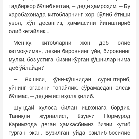
тадбиркор бўлиб кетган, — деди ҳамроҳим. — Бу
харобахонада китобларнинг хор бўлиб ётиши
увол, хўп десангиз, ҳаммасини йиғиштириб
олиб кетайлик…
Мен-ку, китобларни жон деб олиб
кетмоқчиман, лекин бировнинг уйи, бировнинг
мулки, боз устига, бизни кўрган қўшнилар нима
деб ўйлайди?
— Яхшиси, қўни-қўшнидан суриштириб,
уйнинг эгасини топайлик, сўрамасдан олсак
бўлмас, — дедим истиҳола қилиб.
Шундай хулоса билан ишхонага бордик.
Таниқли журналист, ёзувчи Нормурод
Каримзода деган ҳамкасбимиз бизни кутиб
турган экан. Бузилган уйда эзилиб-босилиб