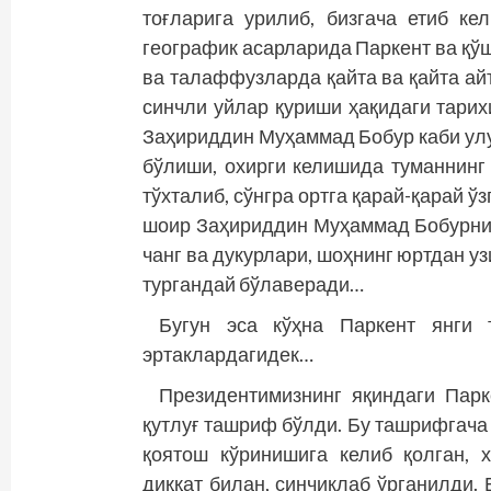
тоғларига урилиб, бизгача етиб ке
географик асарларида Паркент ва қў
ва талаффузларда қайта ва қайта ай
синчли уйлар қуриши ҳақидаги тарих
Заҳириддин Муҳаммад Бобур каби улу
бўлиши, охирги келишида туманнинг
тўхталиб, сўнгра ортга қарай-қарай ў
шоир Заҳириддин Муҳаммад Бобурнин
чанг ва дукурлари, шоҳнинг юртдан у
тургандай бўлаверади…
Бугун эса кўҳна Паркент янги 
эртаклардагидек…
Президентимизнинг яқиндаги Парк
қутлуғ ташриф бўлди. Бу ташрифгач
қоятош кўринишига келиб қолган, 
диққат билан, синчиклаб ўрганилди.