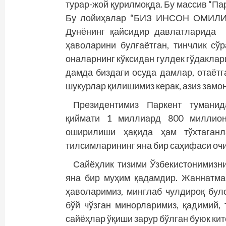
турар-жой қурилмоқда. Бу массив “Пар
Бу лойиҳалар “БИЗ ИНСОН ОМИЛИ 
Дунёнинг қайсидир давлатларида 
ҳаволарини булғаётган, тинчлик сў
оналарнинг кўксидан гулдек гўдаклар
дамда биздаги осуда дамлар, отаётг
шукурлар қилишимиз керак, азиз замо
Президентимиз Паркент тумани
қиймати 1 миллиард 800 миллион
оширилиши ҳақида ҳам тўхтаганл
тилсимларининг яна бир саҳифаси оч
Сайёҳлик тизими Ўзбекистонимизни
яна бир муҳим қадамдир. Жаннатма
ҳаволаримиз, минглаб чулдироқ бу
бўй чўзган минорларимиз, қадимий,
сайёҳлар ўқиши зарур бўлган буюк ки