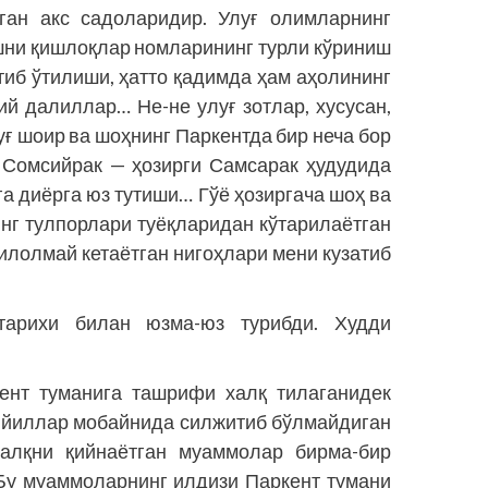
лган акс садоларидир. Улуғ олимларнинг
шни қишлоқлар номларининг турли кўриниш
тиб ўтилиши, ҳатто қадимда ҳам аҳолининг
ий далиллар… Не-не улуғ зотлар, хусусан,
ғ шоир ва шоҳнинг Паркентда бир неча бор
 Сомсийрак — ҳозирги Самсарак ҳудудида
зга диёрга юз тутиши… Гўё ҳозиргача шоҳ ва
г тулпорлари туёқларидан кўтарилаётган
зилолмай кетаётган нигоҳлари мени кузатиб
тарихи билан юзма-юз турибди. Худди
ент туманига ташрифи халқ тилаганидек
а йиллар мобайнида силжитиб бўлмайдиган
халқни қийнаётган муаммолар бирма-бир
 Бу муаммоларнинг илдизи Паркент тумани