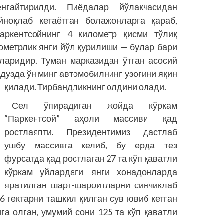
гайтирилди. Пиёдалар йўлакчасидан
йноқлаб кетаётган болажонларга қараб,
Паркентсойнинг 4 километр қисми тўлиқ
ометрлик янги йўл қурилиши — булар бари
аларидир. Туман марказидан ўтган асосий
ндузда ўн минг автомобилнинг узоғини яқин
қилади. Тирбандликнинг олдини олади.
Сел ўпирадиган жойда кўркам
“Паркентсой” аҳоли массиви қад
ростлаяпти. Президентимиз дастлаб
ушбу массивга келиб, бу ерда тез
фурсатда қад ростлаган 27 та кўп қаватли
кўркам уйлардаги янги хонадонларда
яратилган шарт-шароитларни синчиклаб
6 гектарни ташкил қилган сув ювиб кетган
га олган, умумий сони 125 та кўп қаватли