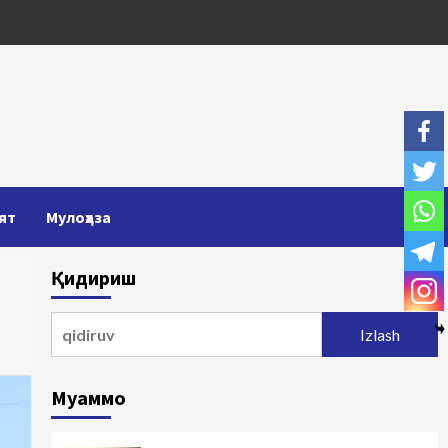
ят
Мулоҳаза
Қидириш
Qidirshish:
Муаммо