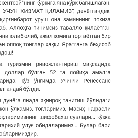
кентсой”нинг кўркига яна кўрк бағишлаган.
УЧУН ХИЗМАТ ҚИЛАМИЗ”, деяётгандек.
қирғинбарот уруш она заминнинг покиза
раб, Аллоҳга тинимсиз тавалло қилаётган
ини юлиб олиб, ажал комига тортаётган бир
ан оппоқ тонглар ҳаққи Яратганга беҳисоб
ндош!
да туризмни ривожлантириш мақсадида
 доллар бўлган 52 та лойиҳа амалга
арида, кўз ўнгимда Учинчи Ренессанс
илгандай бўлди.
 дунёга янада яқинроқ танитиш йўлидаги
кон ўлкамиз, тоғларимиз, Масиҳ нафасли
лоқларимизнинг шифобахш сувлари… кўкка
 тарихий улуғ обидаларимиз… Булар бари
тобларимиздир.