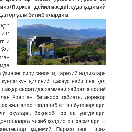
имиз (Паркент дейилмасди) жуда қадимий
дан орқали билиб олардим.
қор
нинг
тни
 ўзи
лган
имда
 ўзининг сиру синоати, тарихий илдизлари
 кунпаякун қилиниб, Қақнус каби яна қад
й шаҳар сифатида ҳаммани ҳайратга солиб
лан ўралган, бетакрор табиати, доривор
дек жилғалар товланиб ётган бутазорлари,
ли оҳулари, беҳисоб ғор ва унгурлари,
қоятошларга чизиб қолдирган расмлари —
опилмалар қадимий Паркентнинг тарих