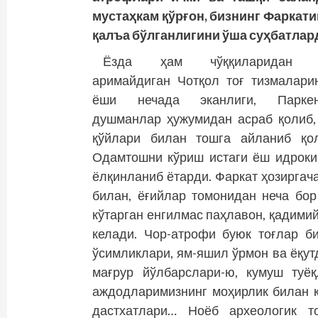
мустаҳкам қўрғон, бизнинг Фаркат
қалъа бўлганлигини ўша суҳбатлар
Ёзда ҳам чўққиларидан 
аримайдиган Чотқол тоғ тизмалари
ёши нечада эканлиги, Паркен
душманлар ҳужумидан асраб қолиб,
қўйлари билан тошга айланиб қо
Одамтошни кўриш истаги ёш идрок
ёлқинланиб ётарди. Фаркат ҳозиргача
билан, ёғийлар томонидан неча бор
кўтарган енгилмас паҳлавон, қадими
келади. Чор-атрофи буюк тоғлар би
ўсимликлари, ям-яшил ўрмон ва ёқут
мағрур йўлбарслари-ю, кумуш туёқ
аждодларимизнинг моҳирлик билан 
дастхатлари… Ноёб археологик т