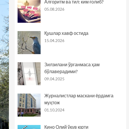
Алгоритм ва тил: ким ғолиб?
05.08.2026
Қушлар хавф остида
15.04.2026
Зилзилани ўрганмаса ҳам
бўлаверадими?
09.04.2025
Журналистлар маскани ёрдамга
муҳтож
01.10.2024
Кино Олий ўқув юрти