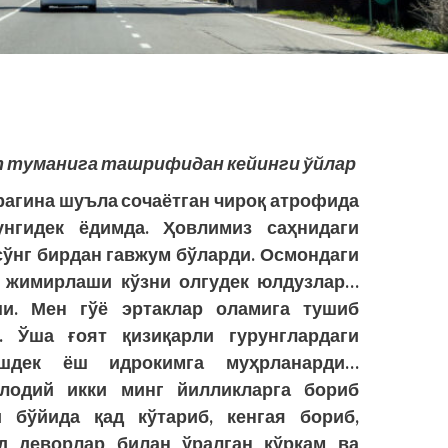
т туманига ташрифидан кейинги ўйлар
рагина шуъла сочаётган чироқ атрофида
унгидек ёдимда. Ҳовлимиз саҳнидаги
сўнг бирдан гавжум бўларди. Осмондаги
и жимирлаши кўзни олгудек юлдузлар…
ши. Мен гўё эртаклар оламига тушиб
. Ўша ғоят қизиқарли гурунглардаги
қшдек ёш идрокимга муҳрланарди…
лодий икки минг йилликларга бориб
 бўйида қад кўтариб, кенгая бориб,
д деворлар билан ўралган кўркам ва