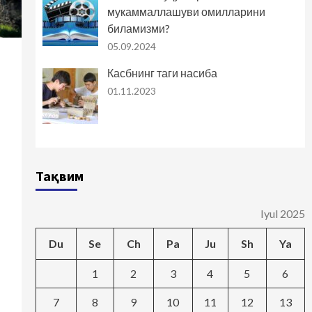
мукаммаллашуви омилларини
биламизми?
05.09.2024
Касбнинг таги насиба
01.11.2023
Тақвим
Iyul 2025
Du
Se
Ch
Pa
Ju
Sh
Ya
1
2
3
4
5
6
7
8
9
10
11
12
13