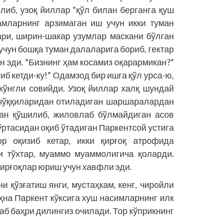
иб, узоқ йиллар “қўл билан берганга қуш
амларнинг арзимаган иш учун икки туман
ари, ширин-шакар узумлар маскани бўлган
учун бошқа туман далаларига бориб, гектар
 эди. “Бизнинг ҳам косамиз оқарармикан?”
б кетди-ку!” Одамзод бир ишга қўл урса-ю,
кўнгли совийди. Узоқ йиллар халқ шундай
 чўққиларидан отиладиган шаршаралардан
лан қўшилиб, жиловлаб бўлмайдиган асов
ўртасидан оқиб ўтадиган Паркентсой устига
ор оқизиб кетар, икки қирғоқ атрофида
и тўхтар, муаммо муаммолигича қоларди.
қирғоқлар юриш учун хавфли эди.
 қўзғатиш янги, мустаҳкам, кенг, чиройли
ҳна Паркент кўксига хуш насимларнинг илк
раб баҳри дилингиз очилади. Тор кўприкнинг