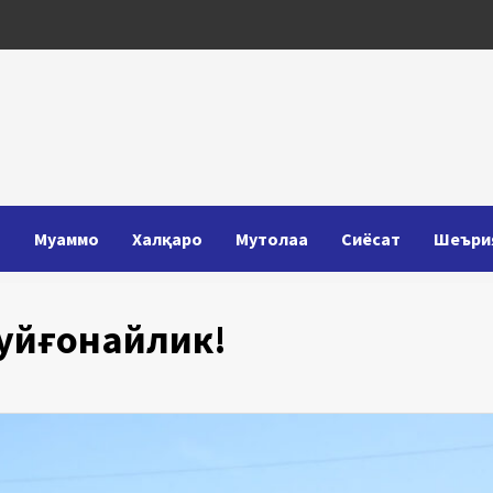
Т
Муаммо
Халқаро
Мутолаа
Сиёсат
Шеъри
 уйғонайлик!