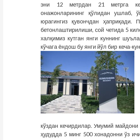
эни 12 метрдан 21 метрга кен
онажонларининг қўлидан ушлаб, ў
юрагингиз қувончдан ҳаприқади. 
бетонлаштирилиши, сой четида 5 кил
халқимиз кутган янги куннинг шуъл
кўчага ёндош бу янги йўл бир кеча-ку
кўздан кечирдилар. Умумий майдони 
ҳудудда 5 минг 500 хонадонни ўз ичи