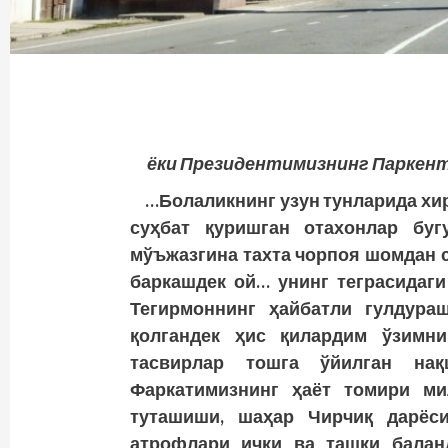
ёки Президентимизнинг Паркен
…Болаликнинг узун тунларида хи
суҳбат қуришган отахонлар буг
мўъжазгина тахта чорпоя шомдан 
баркашдек ой… унинг теграсидаг
Тегирмоннинг ҳайбатли гулдура
қолгандек ҳис қилардим ўзимни
тасвирлар тошга ўйилган на
Фаркатимизнинг ҳаёт томири ми
туташиши, шаҳар Чирчиқ дарёси
атрофлари ички ва ташқи балан