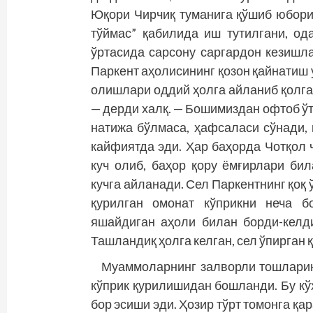
Юқори Чирчиқ туманига қўшиб юборил
тўймас” қабилида иш тутилгани, од
ўртасида сарсону саргардон кезишл
Паркент аҳолисининг қозон қайнатиш 
олишлари оддий ҳолга айланиб қолган
— дерди халқ. — Бошимиздан офтоб ўти
натижа бўлмаса, ҳафсаласи сўнади, 
кайфиятда эди. Ҳар баҳорда Чотқол
куч олиб, баҳор қору ёмғирлари би
кучга айланади. Сел Паркентнинг қоқ 
қурилган омонат кўприкни неча б
яшайдиган аҳоли билан борди-келд
Ташландиқ ҳолга келган, сел ўпирган 
Муаммоларнинг залворли тошларини
кўприк қурилишидан бошланди. Бу кў
бор эсиши эди. Ҳозир тўрт томонга қа