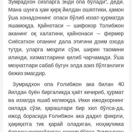
Зумрадхон сизларга энди опа бўлади”, деди.
Мана шунга ҳам қирқ йилдан ошяптики, ҳамон
ўша хонадоннинг опаси бўлиб иззат-ҳурматда
яшамоқда. Қайнотаси — шифокор Толибжон
аканинг оқ халатини, қайнонаси — фермер
Сиёсатхон опанинг дала этигини доим озода
тутди, уларга меҳрли сўзи, ширин таомини
илинди, хизматларини қилиб чарчамади. Ўша
меҳнатлари сабаб бугун элда азиз бўлганлиги
бежиз эмасдир.
Зумрадхон опа Ғолибжон ака билан 40
йилдан буён биргаликда ҳаёт кечириб, ҳурмат
ва иззатда яшаб келмоқда. Икки ижодкорнинг
оилада сўзи, қарашлари бир хил бўлса-да,
ижод борасида Ғолибжон ака дадил фикрли,
ҳақиқатга тик қарай оладиган, ноҳақликка
бардош қилмайдиган, кескир бўлса, Зумрадхон