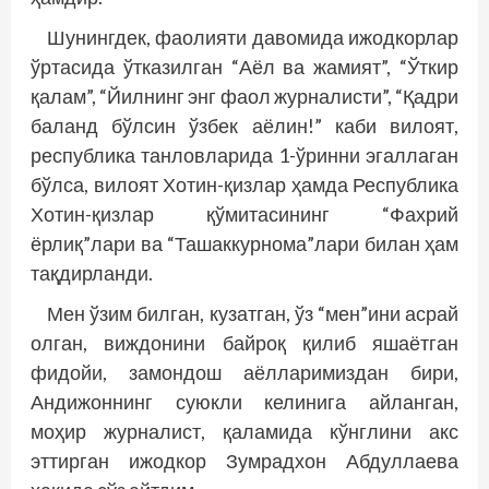
Шунингдек, фаолияти давомида ижодкорлар
ўртасида ўтказилган “Аёл ва жамият”, “Ўткир
қалам”, “Йилнинг энг фаол журналисти”, “Қадри
баланд бўлсин ўзбек аёлин!” каби вилоят,
республика танловларида 1-ўринни эгаллаган
бўлса, вилоят Хотин-қизлар ҳамда Республика
Хотин-қизлар қўмитасининг “Фахрий
ёрлиқ”лари ва “Ташаккурнома”лари билан ҳам
тақдирланди.
Мен ўзим билган, кузатган, ўз “мен”ини асрай
олган, виждонини байроқ қилиб яшаётган
фидойи, замондош аёлларимиздан бири,
Андижоннинг суюкли келинига айланган,
моҳир журналист, қаламида кўнглини акс
эттирган ижодкор Зумрадхон Абдуллаева