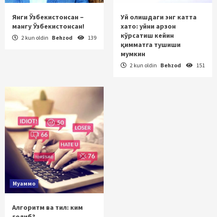
Янги Ўзбекистонсан –
Уй олишдаги энг катта
мангу Ўзбекистонсан!
хато: уйни арзон
кўрсатиш кейин
2 kun oldin
Behzod
139
қимматга тушиши
мумкин
2 kun oldin
Behzod
151
Муаммо
Алгоритм ва тил: ким
ғолиб?