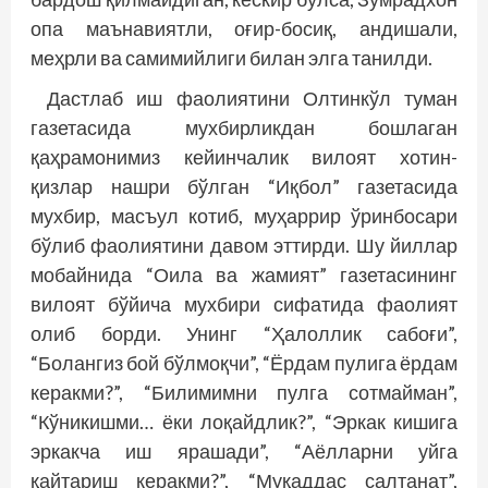
опа маънавиятли, оғир-босиқ, андишали,
меҳрли ва самимийлиги билан элга танилди.
Дастлаб иш фаолиятини Олтинкўл туман
газетасида мухбирликдан бошлаган
қаҳрамонимиз кейинчалик вилоят хотин-
қизлар нашри бўлган “Иқбол” газетасида
мухбир, масъул котиб, муҳаррир ўринбосари
бўлиб фаолиятини давом эттирди. Шу йиллар
мобайнида “Оила ва жамият” газетасининг
вилоят бўйича мухбири сифатида фаолият
олиб борди. Унинг “Ҳалоллик сабоғи”,
“Болангиз бой бўлмоқчи”, “Ёрдам пулига ёрдам
керакми?”, “Билимимни пулга сотмайман”,
“Кўникишми… ёки лоқайдлик?”, “Эркак кишига
эркакча иш ярашади”, “Аёлларни уйга
қайтариш керакми?”, “Муқаддас салтанат”,