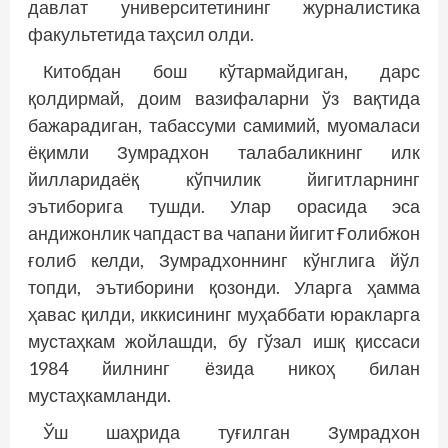
давлат университетининг журналистика
факультетида таҳсил олди.
Китобдан бош кўтармайдиган, дарс
қолдирмай, доим вазифаларни ўз вақтида
бажарадиган, табассуми самимий, муомаласи
ёқимли Зумрадхон талабаликнинг илк
йилларидаёқ кўпчилик йигитларнинг
эътиборига тушди. Улар орасида эса
андижонлик чапдаст ва чапани йигит Ғолибжон
ғолиб келди, Зумрадхоннинг кўнглига йўл
топди, эътиборини қозонди. Уларга ҳамма
ҳавас қилди, иккисининг муҳаббати юракларга
мустаҳкам жойлашди, бу гўзал ишқ қиссаси
1984 йилнинг ёзида никоҳ билан
мустаҳкамланди.
Ўш шаҳрида туғилган Зумрадхон