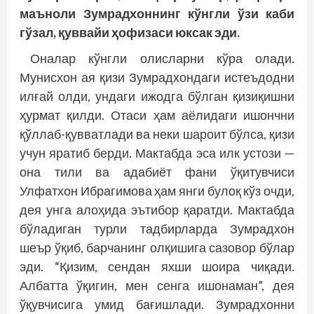
маъноли Зумрадхоннинг кўнгли ўзи каби
гўзал, қуввайи ҳофизаси юксак эди.
Оналар кўнгли олисларни кўра олади.
Мунисхон ая қизи Зумрадхондаги истеъдодни
илғай олди, ундаги ижодга бўлган қизиқишни
ҳурмат қилди. Отаси ҳам аёлидаги ишончни
қўллаб-қувватлади ва неки шароит бўлса, қизи
учун яратиб берди. Мактабда эса илк устози —
она тили ва адабиёт фани ўқитувчиси
Улфатхон Ибрагимова ҳам янги булоқ кўз очди,
дея унга алоҳида эътибор қаратди. Мактабда
бўладиган турли тадбирларда Зумрадхон
шеър ўқиб, барчанинг олқишига сазовор бўлар
эди. “Қизим, сендан яхши шоира чиқади.
Албатта ўқигин, мен сенга ишонаман”, дея
ўқувчисига умид бағишлади. Зумрадхонни