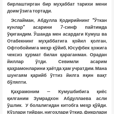
бирлаштирган бир муҳаббат тарихи мени
доим ўзига тортади.
Эслайман, Абдулла Қодирийнинг “Ўткан
кунлар” асарини 7-синф пайтимда
ўқигандим. Ўшанда мен асардаги Кумуш ва
Отабекнинг муҳаббатига қойил қолган,
Офтобойимга меҳр қўйиб, Юсуфбек ҳожига
чексиз ҳурмат билан қараганман. Орадан
йиллар ўтди. Севимли асарим
қаҳрамонларини ҳаётда ҳам учратдим. Мана
шунгаям қарийб ўттиз йилга яқин вақт
бўляпти.
Қаҳрамоним — Кумушбибига қиёс
қилганим Зумрадхон Абдуллаева асли
ўшлик. У болалигидан китобга меҳр қўйди.
Кўзлари тийран, нигоҳлари ўткир, фикрлари