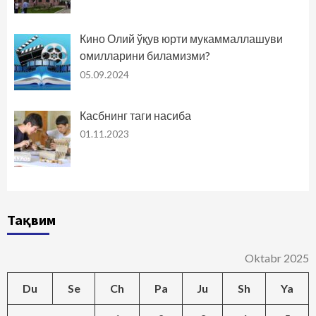
Кино Олий ўқув юрти мукаммаллашуви
омилларини биламизми?
05.09.2024
Касбнинг таги насиба
01.11.2023
Тақвим
Oktabr 2025
Du
Se
Ch
Pa
Ju
Sh
Ya