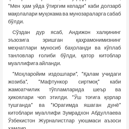
“Мен ҳам уйда ўтиргим келади” каби долзарб
мақолалари муҳокама ва мунозараларга сабаб
бўлди.
Сўздан дур ясаб, Андижон халқининг
эъзозига эришган қаҳрамонимизнинг
меҳнатлари муносиб баҳоланди ва кўплаб
танловлар ғолиби бўлди, қатор китоблар
муаллифига айланди.
“Моҳларойим издошлари”, “Қалам учидаги
жозиба”, “Мафтункор сиртмоқ” каби
жамоатчилик тўпламларида шеър ва
ҳикоялари чоп этилди. “Ўш тоғига қорлар
тушганда” ва “Юрагимда яшаган дунё”
китоблари муаллифи Зумрадхон Абдуллаева
Ўзбекистон Журналистлар уюшмаси аъзоси
ҳамдир.