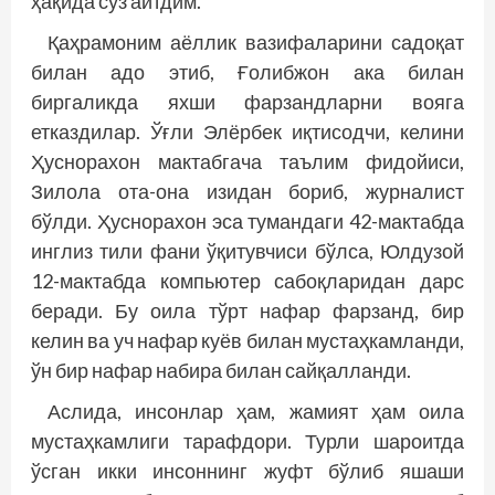
ҳақида сўз айтдим.
Қаҳрамоним аёллик вазифаларини садоқат
билан адо этиб, Ғолибжон ака билан
биргаликда яхши фарзандларни вояга
етказдилар. Ўғли Элёрбек иқтисодчи, келини
Ҳуснорахон мактабгача таълим фидойиси,
Зилола ота-она изидан бориб, журналист
бўлди. Ҳуснорахон эса тумандаги 42-мактабда
инглиз тили фани ўқитувчиси бўлса, Юлдузой
12-мактабда компьютер сабоқларидан дарс
беради. Бу оила тўрт нафар фарзанд, бир
келин ва уч нафар куёв билан мустаҳкамланди,
ўн бир нафар набира билан сайқалланди.
Аслида, инсонлар ҳам, жамият ҳам оила
мустаҳкамлиги тарафдори. Турли шароитда
ўсган икки инсоннинг жуфт бўлиб яшаши