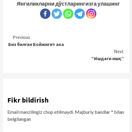
Янгиликларни дўстларингизга улашинг
Continue
Previous
Биз билган Бойжигит ака
Reading
Next
“Ишдаги ишқ”
Fikr bildirish
Email manzilingiz chop etilmaydi.
Majburiy bandlar
*
bilan
belgilangan