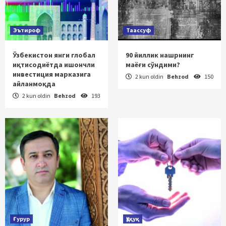
Эътироф
Таассуф
Ўзбекистон янги глобал
90 йиллик нашрнинг
иқтисодиётда ишончли
маёғи сўндими?
инвестиция марказига
2 kun oldin
Behzod
150
айланмоқда
2 kun oldin
Behzod
193
Ғурур
Ҳуқуқ