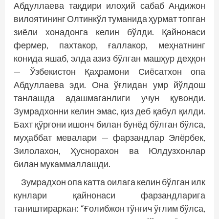
Абдуллаева тақдири илоҳий сабаб Андижон
вилоятининг Олтинкўл туманида ҳурмат топган
зиёли хонадонга келин бўлди. Қайнонаси
фермер, пахтакор, ғаллакор, меҳнатнинг
конида яшаб, элда азиз бўлган машҳур деҳқон
— Ўзбекистон Қаҳрамони Сиёсатхон опа
Абдуллаева эди. Она ўғлидан умр йўлдош
танлашда адашмаганлиги учун қувонди.
Зумрадхонни келин эмас, қиз деб қабул қилди.
Бахт қўрғони ишонч билан бунёд бўлган бўлса,
муҳаббат мевалари — фарзандлар Элёрбек,
Зилолахон, Ҳуснорахон ва Юлдузхонлар
билан мукаммаллашди.
Зумрадхон опа катта оилага келин бўлган илк
кунлари қайнонаси фарзандларига
таништираркан: “Ғолибжон тўнғич ўғлим бўлса,