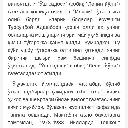
вилоятдаги “Ўш садоси” (собиқ “Ленин йўли”)
газетаси қошида очилган “Илҳом” тўгарагига
олиб борди. Уларни болалар ёзувчиси
Турсунбой Адашбоев қарши олди ва унинг
болаларча машқларини эринмай ўқиб чиқди ва
қизни тўгаракка қабул қилди. Зумрадхон шу
кўйи ушбу тўгаракка олти йил қатнади. Унинг
биринчи шеъри ҳам бешинчи синфда
ўқиётганида “Ўш садоси” (собиқ “Ленин йўли”)
газетасида чоп этилди.
Ўқувчилик йилларидаёқ мактабда бўлиб
ўтган тадбирлар ҳақидаги ахборотлар, кичик
ҳикоя ва шеърлари билан вилоят газетасининг
кичик мухбири, бўлажак журналист сифатида
танила бошлади. Мактабни аъло баҳоларга
тамомлаб, 1978-1983 йилларда Тошкент