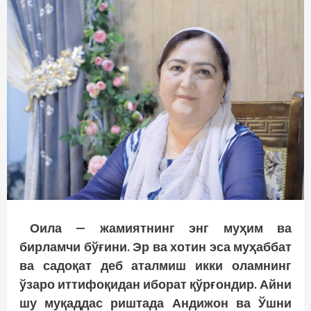
Оила — жамиятнинг энг муҳим ва
бирламчи бўғини. Эр ва хотин эса муҳаббат
ва садоқат деб аталмиш икки оламнинг
ўзаро иттифоқидан иборат қўрғондир. Айни
шу муқаддас риштада Андижон ва Ўшни