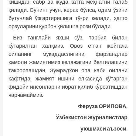
кишидан сабр ва жуда катта меҳнатни талаб
қилади. Бунинг учун, керак бўлса, одам ўзини
бутунлай ўзгартиришига тўғри келади, ҳатто
орзуларини қурбон қилишга рози бўлади.
Биз танглайи яхши сўз, тарбия билан
кўтарилган халқмиз. Овоз етган жойгача
оиланинг муқаддаслигини, фарзандлар
камоли жамиятимиз келажагини белгилашини
такрорлашдан, Зумрадхон опа каби оилани
кафтида, жамият ишини елкасида кўтарган
фидойи инсонларни ибрат қилиб кўрсатишдан
чарчамаймиз.
Феруза ОРИПОВА,
Ўзбекистон Журналистлар
уюшмаси аъзоси.