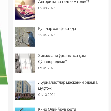
Алгоритм ва тил: ким ғолиб?
05.08.2026
Қушлар хавф остида
15.04.2026
Зилзилани ўрганмаса ҳам
бўлаверадими?
09.04.2025
Журналистлар маскани ёрдамга
муҳтож
01.10.2024
Кино Олий ўқув юрти