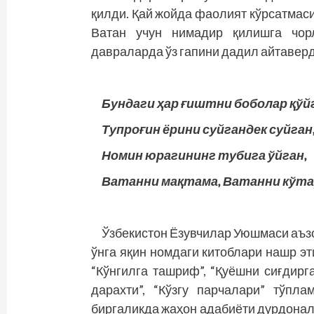
қилди. Қай жойда фаолият кўрсатмас
Ватан учун нимадир қилишга чор
давраларда ўз гапини дадил айтаверд
Бундаги ҳар ғиштни боболар қўй
Тупроғин ёрини суйгандек суйган
Номин юрагининг тубига ўйган,
Ватанни мақтама, Ватанни кўта
Ўзбекистон Ёзувчилар Уюшмаси аъз
ўнга яқин номдаги китоблари нашр эт
“Кўнгилга ташриф”, “Қуёшни сиғдирга
дарахти”, “Кўзгу парчалари” тўпл
биргаликда жаҳон адабиёти дурдонал