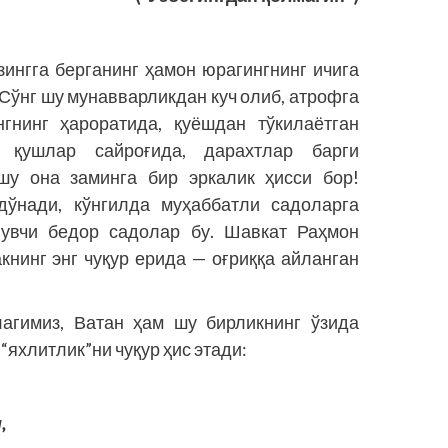
зингга берганинг ҳамон юрагингнинг ичига
 Сўнг шу мунавварликдан куч олиб, атрофга
нгнинг ҳароратида, қуёшдан тўкилаётган
 қушлар сайроғида, дарахтлар барги
шу она заминга бир эркалик ҳисси бор!
дўнади, кўнгилда муҳаббатли садоларга
агувчи бедор садолар бу. Шавкат Раҳмон
книнг энг чуқур ерида — оғриққа айланган
лагимиз, Ватан ҳам шу бирликнинг ўзида
яхлитлик”ни чуқур ҳис этади:
,