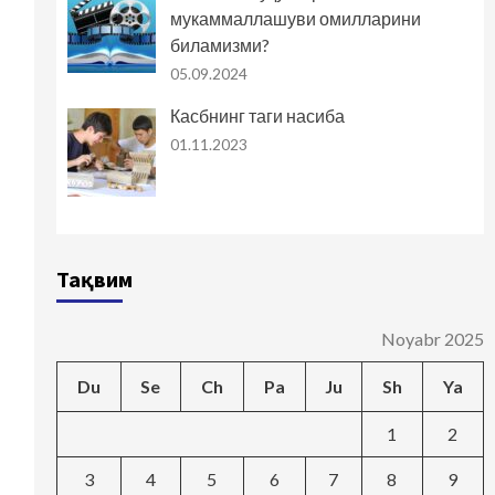
мукаммаллашуви омилларини
биламизми?
05.09.2024
Касбнинг таги насиба
01.11.2023
Тақвим
Noyabr 2025
Du
Se
Ch
Pa
Ju
Sh
Ya
1
2
3
4
5
6
7
8
9