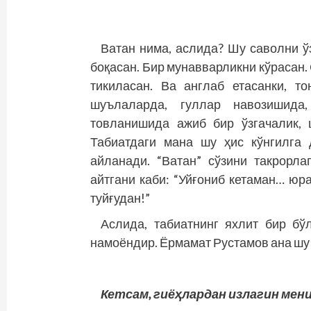
Ватан нима, аслида? Шу саволни ў
боқасан. Бир мунавварликни кўрасан.
тикиласан. Ва англаб етасанки, то
шуълаларда, гуллар навозишида,
товланишида ажиб бир ўзгачалик, 
Табиатдаги мана шу ҳис кўнгилга 
айланади. “Ватан” сўзини такрорл
айтгани каби: “Уйғониб кетаман… юра
туйғудан!”
Аслида, табиатнинг яхлит бир бў
намоёндир. Ёрмамат Рустамов ана шу “
Кетсам, гиёҳлардан излагин мени