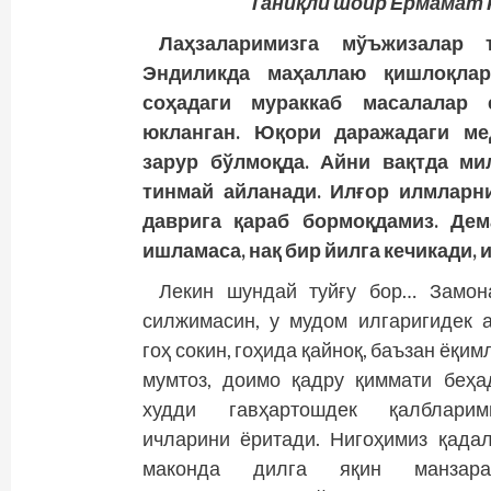
Таниқли шоир Ёрмамат 
Лаҳзаларимизга мўъжизалар 
Эндиликда маҳаллаю қишлоқлар
соҳадаги мураккаб масалалар 
юкланган. Юқори даражадаги ме
зарур бўлмоқда. Айни вақтда ми
тинмай айланади. Илғор илмларни
даврига қараб бормоқдамиз. Дем
ишламаса, нақ бир йилга кечикади,
Лекин шундай туйғу бор… Замон
силжимасин, у мудом илгаригидек а
гоҳ сокин, гоҳида қайноқ, баъзан ёқим
мумтоз, доимо қадру қиммати беҳа
худди гавҳартошдек қалбларим
ичларини ёритади. Нигоҳимиз қада
маконда дилга яқин манзара