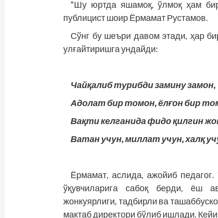
“Шу юртда яшамоқ, ўлмоқ ҳам бир
публицист шоир Ёрмамат Рустамов.
Сўнг бу шеъри давом этади, ҳар б
улғайтиришга ундайди:
Чайқалиб турибди замину замон,
Адолат бир томон, ёлғон бир то
Вақти келганида фидо қилгин жо
Ватан учун, миллат учун, халқ уч
Ёрмамат, аслида, ажойиб педагог.
ўқувчиларига сабоқ берди, ёш ав
жонкуярлиги, тадбирли ва ташаббуско
мактаб директори бўлиб ишлади. Кей