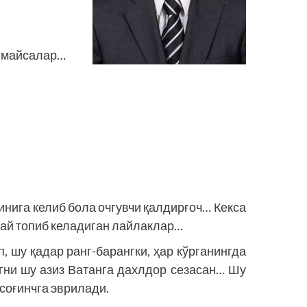
н майсалар…
нига келиб бола очгувчи қалдирғоч… Кекса
май топиб келадиган лайлаклар…
, шу қадар ранг-барангки, ҳар кўрганингда
нгни шу азиз Ватанга дахлдор сезасан… Шу
 соғинчга эврилади.