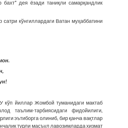
 бахт” дея ёзади таниқли самарқандлик
ир сатри кўнгиллардаги Ватан муҳаббатини
мон.
н,
ун!
 У кўп йиллар Жомбой туманидаги мактаб
лод таълим-тарбиясидаги фидойилиги,
рлиги эътиборга олиниб, бир қанча вақтлар
инчалик турли масъул лавозимларда хизмат