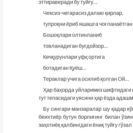
эттираверади бу туйғу…
Чексиз-чегарасиз далаю қирлар,
тупроқни ёриб яшашга чоғланаётга
Бошоқлари олтинланиб
товланадиган буғдойзор…
Кечқурунлари уфқ ортига
ботадиган Қуёш…
Тераклар учига осилиб қолган Ой…
Ҳар баҳорда уйларимиз шифтидаги и
тут тепасидаги уясини ҳар ёзда адаш
Бу сингари манзаралар шу қадар кўп
беихтиёр бутун борлиғинг билан ўзи
заҳотиёқ қалбингдаги ёниқ туйғу гўзал