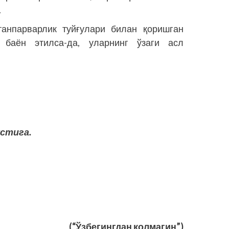
.
танпарварлик туйғулари билан қоришган
баён этилса-да, уларнинг ўзаги асл
устига.
(“Ўзбегингдан қолмагин”)