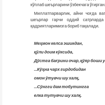
кўплаб шеърларини ўзбекчага ўгирган
Миллатпарварлик, айни чоғда ва
шеърлар гарчи оддий сатрларда 
қадриятларимизга бориб тақалади.
Меҳмон келса эшикдан,
қўли доим кўксида,
Дўстга бағрини очар, қўяр боши 
…Кўҳна чарх гирдобидан
омон ўтувчи шу халқ,
…Сўнгги дам тобутингга
елка тутувчи шу халқ.