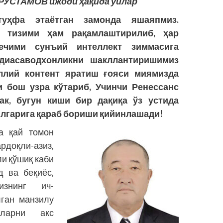
РУСТАМОВ ижоди ҳақида ўйлар
туҳфа этаётган замонда яшаяпмиз.
 тизими ҳам рақамлаштирилиб, ҳар
ечими сунъий интеллект зиммасига
диасаводхонликни шакллантиришимиз
ллий контент яратиш ғояси миямизда
 бош узра кўтариб, Учинчи Ренессанс
ак, бугун киши бир дақиқа ўз устида
 илгарига қараб бориши қийинлашади!
а қай томон
рдоқли-азиз,
ли қўшиқ каби
д ва беқиёс,
изнинг ич-
лган манзилу
ларни акс