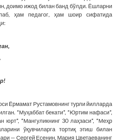
ин, доимо ижод билан банд бўлди. Ёшларни
лаб, ҳам педагог, ҳам шоир сифатида
и:
ган,
,
р!
оси Ёрмамат Рустамовнинг турли йилларда
илган. “Муҳаббат бекати”, “Юртим нафаси”,
н юрт”, “Мангуликнинг 30 лаҳзаси”, “Меҳр
амларини ўқувчиларга тортиқ этиш билан
ари — Сергей Есенин, Мария Цветаеванинг