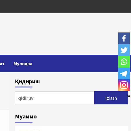
ят
Мулоҳаза
Қидириш
Qidirshish:
Муаммо