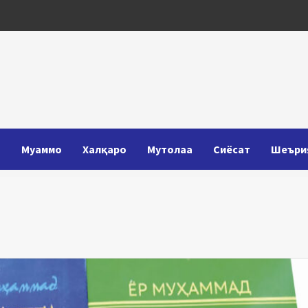
Т
Муаммо
Халқаро
Мутолаа
Сиёсат
Шеъри