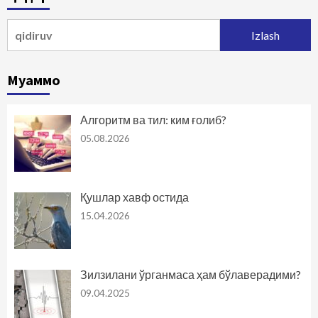
Qidirshish:
Муаммо
Алгоритм ва тил: ким ғолиб?
05.08.2026
Қушлар хавф остида
15.04.2026
Зилзилани ўрганмаса ҳам бўлаверадими?
09.04.2025