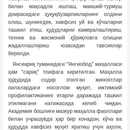
билан мақсадли ишлаш, маиший-турмуш
доирасидаги ҳуқуқбузарликларнинг олдини
олиш, шунингдек, хавфсиз уй ва кўчаларни
ташкил этиш, ҳудудларни камералаштириш,
техник ва жисмоний қўриқловга олишни
жадаллаштириш юзасидан тавсиялар
берилди.
Янгиариқ туманидаги “Янгиобод” маҳалласи
ҳам “сариқ” тоифага киритилган. Маҳалла
ҳудудида содир этилган жиноятлар
оилалардаги носоғлом муҳит, ижтимоий
профилактиканинг етарли даражада ташкил
этилмагани натижасида келиб чиққан.
Академия бошлиғи мазкур маҳалла фаоллари
билан учрашувда ҳар бир хонадон, кўча ва
ҳудудда хавфсиз муҳит яратиш учун аҳоли,