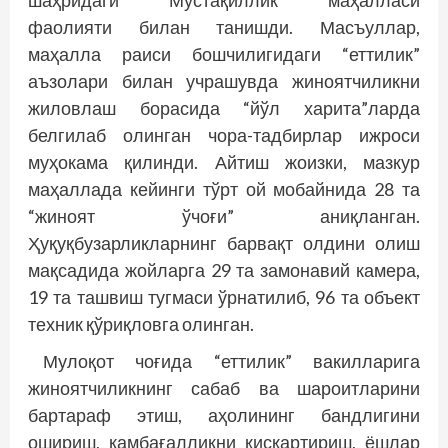
шаҳридаги “Мустақиллик” маҳалласи
фаолияти билан танишди. Масъуллар,
маҳалла раиси бошчилигидаги “еттилик”
аъзолари билан учрашувда жиноятчиликни
жиловлаш борасида “йўл харита”ларда
белгилаб олинган чора-тадбирлар ижроси
муҳокама қилинди. Айтиш жоизки, мазкур
маҳаллада кейинги тўрт ой мобайнида 28 та
“жиноят ўчоғи” аниқланган.
Ҳуқуқбузарликларнинг барвақт олдини олиш
мақсадида жойларга 29 та замонавий камера,
19 та ташвиш тугмаси ўрнатилиб, 96 та объект
техник қўриқловга олинган.
Мулоқот чоғида “еттилик” вакилларига
жиноятчиликнинг сабаб ва шароитларини
бартараф этиш, аҳолининг бандлигини
ошириш, камбағалликни қисқартириш, ёшлар