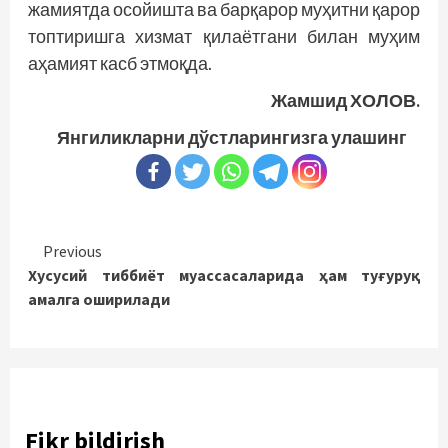
жамиятда осойишта ва барқарор муҳитни қарор
топтиришга хизмат қилаётгани билан муҳим
аҳамият касб этмоқда.
Жамшид ХОЛОВ.
Янгиликларни дўстларингизга улашинг
Continue
Previous
Хусусий тиббиёт муассасаларида ҳам туғуруқ
Reading
амалга оширилади
Fikr bildirish