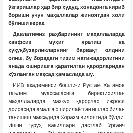
ўзгаришлар ҳар бир ҳудуд, хонадонга кириб
бориши учун маҳаллалар жиноятдан холи
бўлиши керак.
Давлатимиз раҳбарининг маҳаллаларда
хавфсиз муҳит яратиш ва
ҳуқуқбузарликларнинг барвақт олдини
олиш, бу борадаги тизим натижадорлигини
янада оширишга қаратилган қарорларидан
кўзланган мақсад ҳам аслида шу.
ИИВ академияси бошлиғи Рустам Хатамов
таълим муассасасига бириктирилган
маҳаллаларда мазкур қарорлар ижроси
доирасида амалга оширилаётган ишлар билан
танишиш мақсадида Хоразм вилоятида бўлди.
Ишчи гуруҳ вакиллари дастлаб Урганч