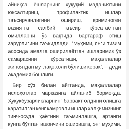
айниқса, ёшларнинг ҳуқуқий маданиятини
юксалтириш, профилактик ишлар
таъсирчанлигини ошириш, криминоген
вазиятга салбий таъсир кўрсатаётган
омилларни ўз вақтида бартараф этиш
зарурлигини таъкидлади. “Муҳими, янги тизим
асосида амалга оширилаётган ишларимиз ўз
самарасини кўрсатиши, маҳаллалар
жиноятдан мутлақо холи бўлиши керак”, — деди
академия бошлиғи.
Бир сўз билан айтганда, маҳаллалар
ислоҳотлар марказига айланиб бормоқда.
Ҳуқуқбузарликларнинг барвақт олдини олишга
қаратилган кенг қамровли ишлар халқимизнинг
тинч-осуда ҳаётини таъминлашга, эртанги
кунга бўлган ишончини оширишга, энг муҳими,