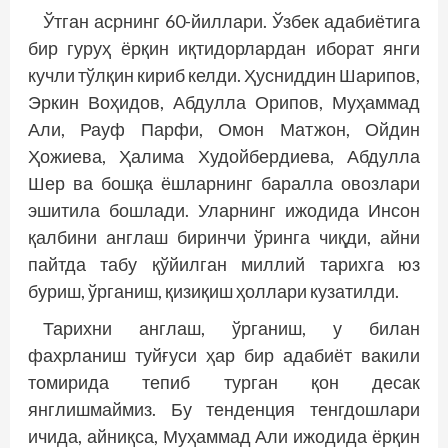
Ўтган асрнинг 60-йиллари. Ўзбек адабиётига
бир гуруҳ ёрқин иқтидорлардан иборат янги
кучли тўлқин кириб келди. Ҳусниддин Шарипов,
Эркин Воҳидов, Абдулла Орипов, Муҳаммад
Али, Рауф Парфи, Омон Матжон, Ойдин
Ҳожиева, Ҳалима Худойбердиева, Абдулла
Шер ва бошқа ёшларнинг баралла овозлари
эшитила бошлади. Уларнинг ижодида Инсон
қалбини англаш биринчи ўринга чиқди, айни
пайтда табу қўйилган миллий тарихга юз
буриш, ўрганиш, қизиқиш ҳоллари кузатилди.
Тарихни англаш, ўрганиш, у билан
фахрланиш туйғуси ҳар бир адабиёт вакили
томирида тепиб турган қон десак
янглишмаймиз. Бу тенденция тенгдошлари
ичида, айниқса, Муҳаммад Али ижодида ёрқин