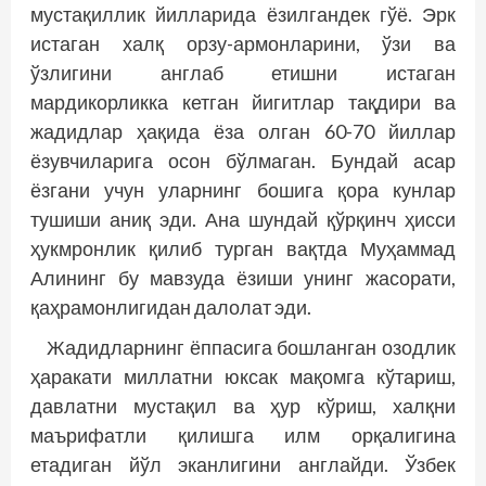
мустақиллик йилларида ёзилгандек гўё. Эрк
истаган халқ орзу-армонларини, ўзи ва
ўзлигини англаб етишни истаган
мардикорликка кетган йигитлар тақдири ва
жадидлар ҳақида ёза олган 60-70 йиллар
ёзувчиларига осон бўлмаган. Бундай асар
ёзгани учун уларнинг бошига қора кунлар
тушиши аниқ эди. Ана шундай қўрқинч ҳисси
ҳукмронлик қилиб турган вақтда Муҳаммад
Алининг бу мавзуда ёзиши унинг жасорати,
қаҳрамонлигидан далолат эди.
Жадидларнинг ёппасига бошланган озодлик
ҳаракати миллатни юксак мақомга кўтариш,
давлатни мустақил ва ҳур кўриш, халқни
маърифатли қилишга илм орқалигина
етадиган йўл эканлигини англайди. Ўзбек