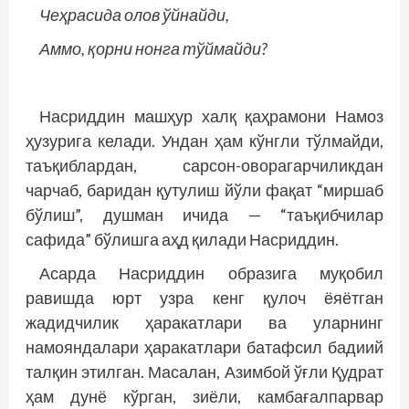
Чеҳрасида олов ўйнайди,
Аммо, қорни нонга тўймайди?
Насриддин машҳур халқ қаҳрамони Намоз
ҳузурига келади. Ундан ҳам кўнгли тўлмайди,
таъқиблардан, сарсон-оворагарчиликдан
чарчаб, баридан қутулиш йўли фақат “миршаб
бўлиш”, душман ичида — “таъқибчилар
сафида” бўлишга аҳд қилади Насриддин.
Асарда Насриддин образига муқобил
равишда юрт узра кенг қулоч ёяётган
жадидчилик ҳаракатлари ва уларнинг
намояндалари ҳаракатлари батафсил бадиий
талқин этилган. Масалан, Азимбой ўғли Қудрат
ҳам дунё кўрган, зиёли, камбағалпарвар