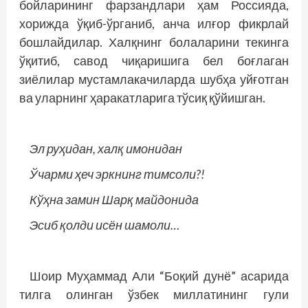
бойларининг фарзандлари ҳам Россияда,
хорижда ўқиб-ўрганиб, анча илғор фикрлай
бошлайдилар. Халқнинг болаларини текинга
ўқитиб, савод чиқаришига бел боғлаган
зиёлилар мустамлакачиларда шубҳа уйғотган
ва уларнинг ҳаракатларига тўсиқ қўйишган.
Эл руҳидан, халқ имонидан
Ўчарми ҳеч эркнинг тимсоли?!
Кўҳна замин Шарқ майдонида
Эсиб қолди исён шамоли…
Шоир Муҳаммад Али “Боқий дунё” асарида
тилга олинган ўзбек миллатининг гули