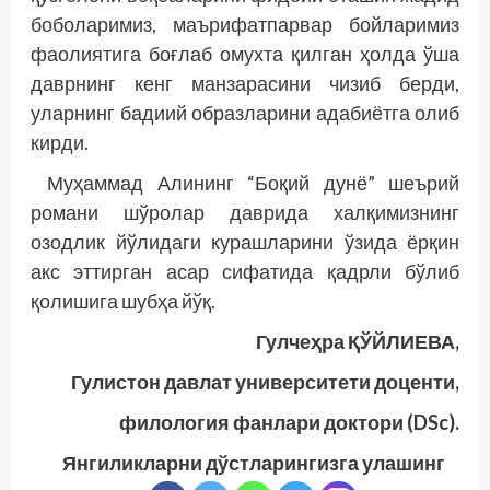
боболаримиз, маърифатпарвар бойларимиз
фаолиятига боғлаб омухта қилган ҳолда ўша
даврнинг кенг манзарасини чизиб берди,
уларнинг бадиий образларини адабиётга олиб
кирди.
Муҳаммад Алининг “Боқий дунё” шеърий
романи шўролар даврида халқимизнинг
озодлик йўлидаги курашларини ўзида ёрқин
акс эттирган асар сифатида қадрли бўлиб
қолишига шубҳа йўқ.
Гулчеҳра ҚЎЙЛИЕВА,
Гулистон давлат университети доценти,
филология фанлари доктори (DSc).
Янгиликларни дўстларингизга улашинг