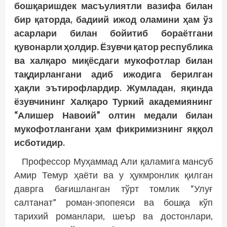
бошқаришдек масъулиятли вазифа билан
бир қаторда, бадиий ижод оламини ҳам ўз
асарлари билан бойитиб бораётгани
қувонарли ҳолдир. Ёзувчи қатор республика
ва халқаро миқёсдаги мукофотлар билан
тақдирлангани адиб ижодига берилган
ҳақли эътирофлардир. Жумладан, яқинда
ёзувчининг Халқаро Туркий академиянинг
“Алишер Навоий” олтин медали билан
мукофотлангани ҳам фикримизнинг яққол
исботидир.
Профессор Муҳаммад Али қаламига мансуб
Амир Темур ҳаёти ва у ҳукмронлик қилган
даврга бағишланган тўрт томлик “Улуғ
салтанат” роман-эпопеяси ва бошқа кўп
тарихий романлари, шеър ва достонлари,