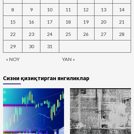
8
9
10
11
12
13
14
15
16
17
18
19
20
21
22
23
24
25
26
27
28
29
30
31
« NOY
YAN »
Сизни қизиқтирган янгиликлар