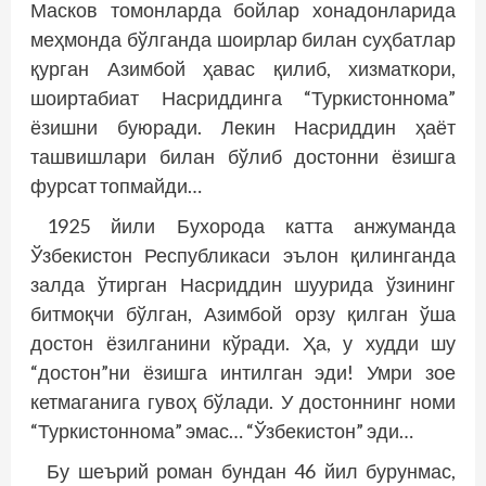
Масков томонларда бойлар хонадонларида
меҳмонда бўлганда шоирлар билан суҳбатлар
қурган Азимбой ҳавас қилиб, хизматкори,
шоиртабиат Насриддинга “Туркистоннома”
ёзишни буюради. Лекин Насриддин ҳаёт
ташвишлари билан бўлиб достонни ёзишга
фурсат топмайди…
1925 йили Бухорода катта анжуманда
Ўзбекистон Республикаси эълон қилинганда
залда ўтирган Насриддин шуурида ўзининг
битмоқчи бўлган, Азимбой орзу қилган ўша
достон ёзилганини кўради. Ҳа, у худди шу
“достон”ни ёзишга интилган эди! Умри зое
кетмаганига гувоҳ бўлади. У достоннинг номи
“Туркистоннома” эмас… “Ўзбекистон” эди…
Бу шеърий роман бундан 46 йил бурунмас,