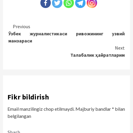
Continue
Previous
Ўзбек журналистикаси ривожининг узвий
Reading
манзараси
Next
Талабалик ҳайратларим
Fikr bildirish
Email manzilingiz chop etilmaydi.
Majburiy bandlar
*
bilan
belgilangan
Sharh