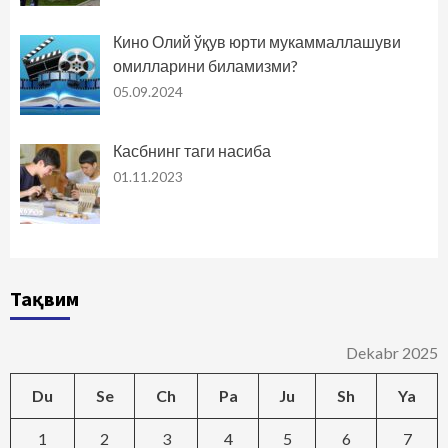
Кино Олий ўқув юрти мукаммаллашуви
омилларини биламизми?
05.09.2024
Касбнинг таги насиба
01.11.2023
Тақвим
Dekabr 2025
Du
Se
Ch
Pa
Ju
Sh
Ya
1
2
3
4
5
6
7