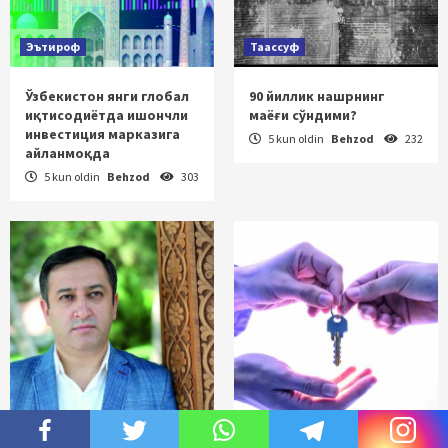
Эътироф
Таассуф
Ўзбекистон янги глобал
90 йиллик нашрнинг
иқтисодиётда ишончли
маёғи сўндими?
инвестиция марказига
5 kun oldin
Behzod
232
айланмоқда
5 kun oldin
Behzod
303
Ғурур
Ҳуқуқ