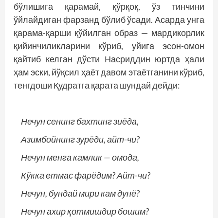
бўлишига қарамай, қўрқоқ, ўз тинчини
ўйлайдиган фарзанд бўлиб ўсади. Асарда унга
қарама-қарши қўйилган образ — мардикорлик
қийинчиликларини кўриб, уйига эсон-омон
қайтиб келган дўсти Насриддин юртда ҳали
ҳам эски, йўқсил ҳаёт давом этаётганини кўриб,
тенгдоши Қудратга қарата шундай дейди:
Нечун сенинг бахтинг зиёда,
Азимбойнинг зурёди, айт-чи?
Нечун менга камлик — омода,
Кўкка етмас фарёдим? Айт-чи?
Нечун, бундай мири кам дунё?
Нечун ахир қотмишдир бошим?