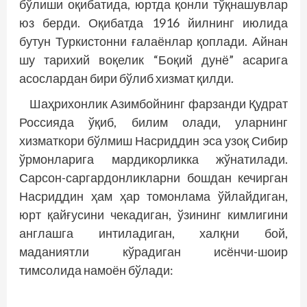
бўлиши оқибатида, юртда қонли тўқнашувлар
юз берди. Оқибатда 1916 йилнинг июлида
бутун Туркистонни ғалаёнлар қоплади. Айнан
шу тарихий воқелик “Боқий дунё” асарига
асослардан бири бўлиб хизмат қилди.
Шаҳрихонлик Азимбойнинг фарзанди Қудрат
Россияда ўқиб, билим олади, уларнинг
хизматкори бўлмиш Насриддин эса узоқ Сибир
ўрмонларига мардикорликка жўнатилади.
Сарсон-саргардонликларни бошдан кечирган
Насриддин ҳам ҳар томонлама ўйлайдиган,
юрт қайғусини чекадиган, ўзининг кимлигини
англашга интиладиган, халқни бой,
маданиятли кўрадиган исёнчи-шоир
тимсолида намоён бўлади: