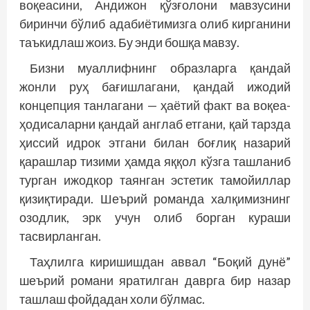
воқеасини, Андижон қўзғолони мавзусини
биринчи бўлиб адабиётимизга олиб кирганини
таъкидлаш жоиз. Бу энди бошқа мавзу.
Бизни муаллифнинг образларга қандай
жонли руҳ бағишлагани, қандай ижодий
концепция танлагани — ҳаётий факт ва воқеа-
ҳодисаларни қандай англаб етгани, қай тарзда
ҳиссий идрок этгани билан боғлиқ назарий
қарашлар тизими ҳамда яққол кўзга ташланиб
турган ижодкор таянган эстетик тамойиллар
қизиқтиради. Шеърий романда халқимизнинг
озодлик, эрк учун олиб борган кураши
тасвирланган.
Таҳлилга киришишдан аввал “Боқий дунё”
шеърий романи яратилган даврга бир назар
ташлаш фойдадан холи бўлмас.