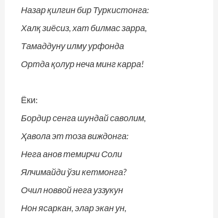
Назар қилгин бир Туркистонга:
Халқ зиёсиз, хат билмас зарра,
Тамаддуну илму урфонда
Ортда қолур неча минг карра!
Ёки:
Бордир сенга шундай саволим,
Ҳавола эт тоза виждонга:
Нега анов темирчи Соли
Ялчимайди ўзи кетмонга?
Очил новвой нега уззукун
Нон ясаркан, элар экан ун,