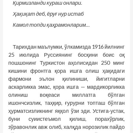
Қирмизланди кураш онлари.
Ҳақиқат деб, ёруғ нур истаб
Камол топди қаҳрамонларим…
Тарихдан маълумки, ўлкамизда 1916 йилнинг
25 июлида Руссиянинг босқини боис оқ
пошшонинг Туркистон аҳолисидан 250 минг
кишини фронтга қора ишга олиш ҳақидаги
фармони эълон қилиниши, йигитларни
аскарликка эмас, қора ишга — мардикорликка
олиниш воқеаси миллатга бўлган
ишончсизлик, таҳқир, ғурурни топташ бўлган
ҳурматсизликнинг яққол ўзи эди. Устига-устак,
буни суиистеъмол қилиш, порахўрлик,
зўравонлик авж олиб, халқда норозилик пайдо