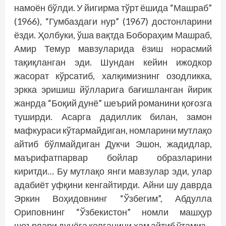
намоён бўлди. У йигирма тўрт ёшида “Машраб”
(1966), “Гумбаздаги нур” (1967) достонларини
ёзди. Ҳолбуки, ўша вақтда Бобораҳим Машраб,
Амир Темур мавзуларида ёзиш норасмий
тақиқланган эди. Шундан кейин ижодкор
жасорат кўрсатиб, халқимизнинг озодликка,
эркка эришиш йўлларига бағишланган йирик
жанрда “Боқий дунё” шеърий романини қоғозга
туширди. Асарга дадиллик билан, замон
мафкураси кўтармайдиган, номларини мутлақо
айтиб бўлмайдиган Дукчи Эшон, жадидлар,
маърифатпарвар бойлар образларини
киритди… Бу мутлақо янги мавзулар эди, улар
адабиёт уфқини кенгайтирди. Айни шу даврда
Эркин Воҳидовнинг “Ўзбегим”, Абдулла
Ориповнинг “Ўзбекистон” номли машҳур
шеърлари дунёга келганини ҳам айтиб ўтамиз…