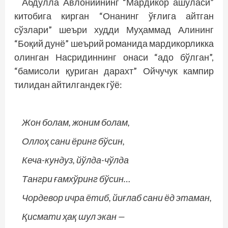
Aбдулла Авлонийнинг “Мардикор ашуласи”
китобига кирган “Онанинг ўғлига айтган
сўзлари” шеъри худди Муҳаммад Алининг
“Боқий дунё” шеърий романида мардикорликка
олинган Насридиннинг онаси “адо бўлган”,
“бамисоли қуриган дарахт” Ойчучук кампир
тилидан айтилгандек гўё:
Жон болам, жоним болам,
Оллоҳ сани ёринг бўсин,
Кеча-кундуз, йўлда-чўлда
Тангри ғамхўринг бўсин…
Чордевор ичра ётиб, йиғлаб сани ёд этаман,
Қисмати ҳақ шул экан —