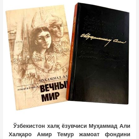
Ўзбекистон халқ ёзувчиси Муҳаммад Али
Халқаро Амир Темур жамоат фондини