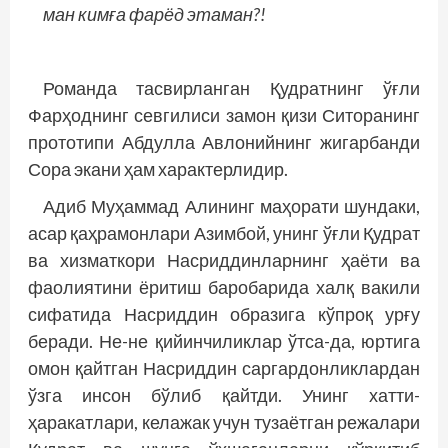
ман кимға фарёд этаман?!
Романда тасвирланган Қудратнинг ўғли
Фарҳоднинг севгилиси замон қизи Ситоранинг
прототипи Абдулла Авлонийнинг жигарбанди
Сора экани ҳам характерлидир.
Адиб Муҳаммад Алининг маҳорати шундаки,
асар қаҳрамонлари Азимбой, унинг ўғли Қудрат
ва хизматкори Насриддинларнинг ҳаёти ва
фаолиятини ёритиш баробарида халқ вакили
сифатида Насриддин образига кўпроқ урғу
беради. Не-не қийинчиликлар ўтса-да, юртига
омон қайтган Насриддин саргардонликлардан
ўзга инсон бўлиб қайтди. Унинг хатти-
ҳаракатлари, келажак учун тузаётган режалари