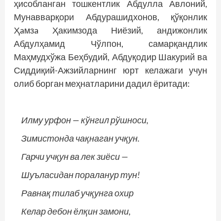
ҳисобланган тошкентлик Абдулла Авлоний,
Мунавварқори Абдурашидхонов, қўқонлик
Ҳaмзa Ҳакимзода Ниёзий, андижонлик
Абдулҳамид Чўлпон, самарқандлик
Маҳмудхўжа Беҳбудий, Абдуқодир Шакурий ва
Сиддиқий-Ажзийларнинг юрт келажаги учун
олиб борган меҳнатларини дадил ёритади:
Илму урфон — кўнгил рўшноси,
Зимистонда чақнаган учқун.
Гарчи учқун ва лек зиёси —
Шуъласидан пораланур тун!
Равнақ тилаб учқунга охир
Келар дебон ёлқин замони,