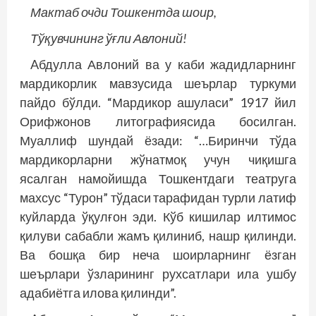
Мактаб очди Тошкентда шоир,
Тўқувчининг ўғли Авлоний!
Aбдулла Авлоний ва у каби жадидларнинг
мардикорлик мавзусида шеърлар туркуми
пайдо бўлди. “Мардикор ашуласи” 1917 йил
Орифжонов литографиясида босилган.
Муаллиф шундай ёзади: “…Биринчи тўда
мардикорларни жўнатмоқ учун чиқишга
ясалган намойишда Тошкентдаги театруга
махсус “Турон” тўдаси тарафидан турли латиф
куйларда ўқулғон эди. Кўб кишилар илтимос
қилуви сабабли жамъ қилиниб, нашр қилинди.
Ва бошқа бир неча шоирларнинг ёзган
шеърлари ўзларининг рухсатлари ила ушбу
адабиётга илова қилинди”.