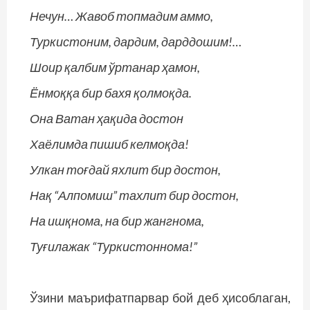
Нечун… Жавоб топмадим аммо,
Туркистоним, дардим, дарддошим!…
Шоир қалбим ўртанар ҳамон,
Ёнмоққа бир бахя қолмоқда.
Она Ватан ҳақида достон
Хаёлимда пишиб келмоқда!
Улкан тоғдай яхлит бир достон,
Нақ “Алпомиш” тахлит бир достон,
На ишқнома, на бир жангнома,
Туғилажак “Туркистоннома!”
Ўзини маърифатпарвар бой деб ҳисоблаган,