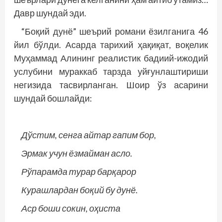
Давр шундай эди.
“Боқий дунё” шеърий романи ёзилганига 46
йил бўлди. Асарда тарихий ҳақиқат, воқелик
Муҳаммад Алининг реалистик бадиий-ижодий
услубини мураккаб тарзда уйғунлаштириши
негизида тасвирланган. Шоир ўз асарини
шундай бошлайди:
Дўстим, сенга айтар гапим бор,
Эрмак учун ёзмайман асло.
Рўпарамда турар барқарор
Курашлардан боқий бу дунё.
Аср боши сокин, оҳиста