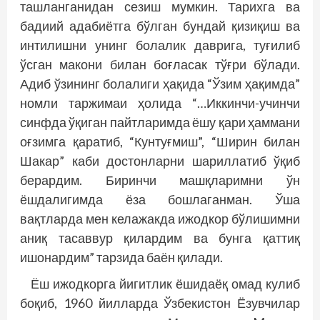
ташланганидан сезиш мумкин. Тарихга ва
бадиий адабиётга бўлган бундай қизиқиш ва
интилишни унинг болалик даврига, туғилиб
ўсган макони билан боғласак тўғри бўлади.
Адиб ўзининг болалиги ҳақида “Ўзим ҳақимда”
номли таржимаи ҳолида “…Иккинчи-учинчи
синфда ўқиган пайтларимда ёшу қари ҳаммани
оғзимга қаратиб, “Кунтуғмиш”, “Ширин билан
Шакар” каби достонларни шариллатиб ўқиб
берардим. Биринчи машқларимни ўн
ёшдалигимда ёза бошлаганман. Ўша
вақтларда мен келажакда ижодкор бўлишимни
аниқ тасаввур қилардим ва бунга қаттиқ
ишонардим” тарзида баён қилади.
Ёш ижодкорга йигитлик ёшидаёқ омад кулиб
боқиб, 1960 йилларда Ўзбекистон Ёзувчилар