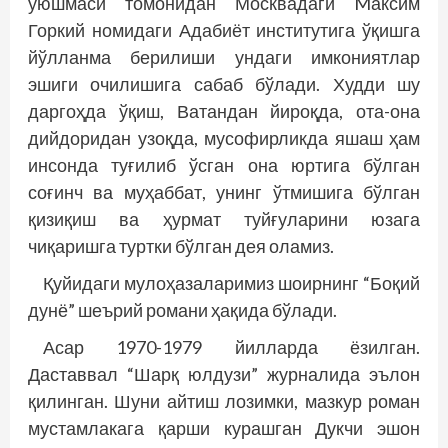
уюшмаси томонидан Москвадаги Mаксим
Горкий номидаги Адабиёт институтига ўқишга
йўлланма берилиши ундаги имкониятлар
эшиги очилишига сабаб бўлади. Худди шу
даргоҳда ўқиш, Ватандан йироқда, ота-она
дийдоридан узоқда, мусофирликда яшаш ҳам
инсонда туғилиб ўсган она юртига бўлган
соғинч ва муҳаббат, унинг ўтмишига бўлган
қизиқиш ва ҳурмат туйғуларини юзага
чиқаришга туртки бўлган дея оламиз.
Қуйидаги мулоҳазаларимиз шоирнинг “Боқий
дунё” шеърий романи ҳақида бўлади.
Асар 1970-1979 йилларда ёзилган.
Даставвал “Шарқ юлдузи” журналида эълон
қилинган. Шуни айтиш лозимки, мазкур роман
мустамлакага қарши курашган Дукчи эшон