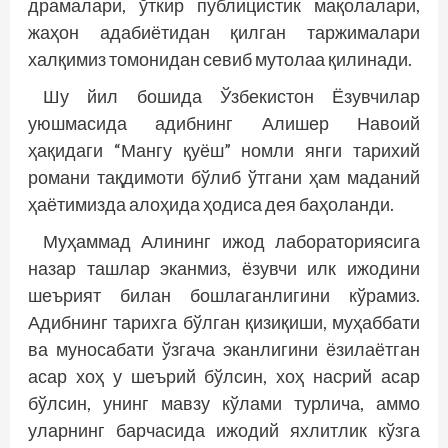
драмалари, ўткир публицистик мақолалари,
жаҳон адабиётидан қилган таржималари
халқимиз томонидан севиб мутолаа қилинади.
Шу йил бошида Ўзбекистон Ёзувчилар
уюшмасида адибнинг Алишер Навоий
ҳақидаги “Мангу қуёш” номли янги тарихий
романи тақдимоти бўлиб ўтгани ҳам маданий
ҳаётимизда алоҳида ҳодиса дея баҳоланди.
Муҳаммад Алининг ижод лабораториясига
назар ташлар эканмиз, ёзувчи илк ижодини
шеърият билан бошлаганлигини кўрамиз.
Адибнинг тарихга бўлган қизиқиши, муҳаббати
ва муносабати ўзгача эканлигини ёзилаётган
асар хоҳ у шеърий бўлсин, хоҳ насрий асар
бўлсин, унинг мавзу кўлами турлича, аммо
уларнинг барчасида ижодий яхлитлик кўзга