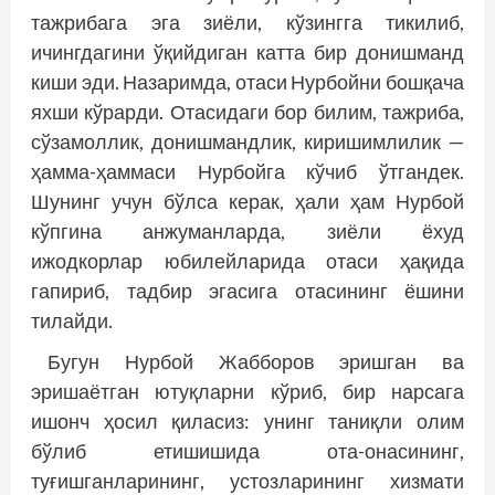
тажрибага эга зиёли, кўзингга тикилиб,
ичингдагини ўқийдиган катта бир донишманд
киши эди. Назаримда, отаси Нурбойни бошқача
яхши кўрарди. Отасидаги бор билим, тажриба,
сўзамоллик, донишмандлик, киришимлилик —
ҳамма-ҳаммаси Нурбойга кўчиб ўтгандек.
Шунинг учун бўлса керак, ҳали ҳам Нурбой
кўпгина анжуманларда, зиёли ёхуд
ижодкорлар юбилейларида отаси ҳақида
гапириб, тадбир эгасига отасининг ёшини
тилайди.
Бугун Нурбой Жабборов эришган ва
эришаётган ютуқларни кўриб, бир нарсага
ишонч ҳосил қиласиз: унинг таниқли олим
бўлиб етишишида ота-онасининг,
туғишганларининг, устозларининг хизмати