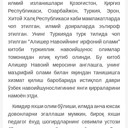
илмий изланишлари Қозоғистон, Қирғиз
Республикаси, Озарбайжон, Туркия, Эрон,
Хитой Халқ Республикаси каби мамлакатларда
чоп этилган, илмий доираларда эътироф
этилган. Унинг Туркияда турк тилида чоп
этилган “Алишер Навоийнинг ирфоний олами”
китоби туркиялик навоийшунос олимлар
томонидан илиқ кутиб олинди. Бу китоб
Алишер Навоий меросини англашга, унинг
маърифий олами билан яқиндан танишишга
хизмат қилиш баробарида истиқлол даври
ўзбек навоийшунослигининг янги қирраларини
намоён этди.
Кимдир яхши олим бўлиши, илмда анча юксак
довонларни эгаллаши мумкин, бироқ яхши
педагог ёхуд шогирдларнинг севимли устози