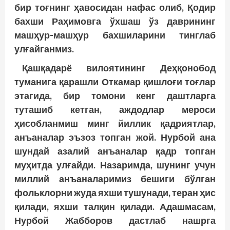
бир тоғнинг ҳавосидан нафас олиб, Қодир
бахши Раҳимовга ўхшаш ўз даврининг
машҳур-машҳур бахшиларини тинглаб
улғайганмиз.
Қашқадарё вилоятининг Деҳқонобод
туманига қарашли Откамар қишлоғи тоғлар
этагида, бир томони кенг даштларга
туташиб кетган, аждодлар мероси
ҳисобланмиш минг йиллик қадриятлар,
анъаналар эъзоз топган жой. Нурбой ана
шундай азалий анъаналар қадр топган
муҳитда улғайди. Назаримда, шунинг учун
миллий анъаналаримиз бешиги бўлган
фольклорни жуда яхши тушунади, теран ҳис
қилади, яхши талқин қилади. Адашмасам,
Нурбой Жабборов дастлаб нашрга