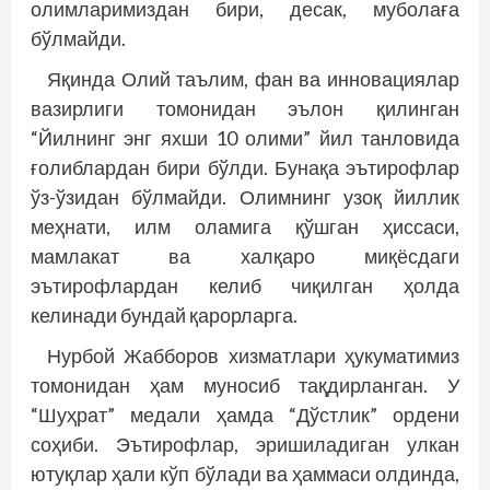
олимларимиздан бири, десак, муболаға
бўлмайди.
Яқинда Олий таълим, фан ва инновациялар
вазирлиги томонидан эълон қилинган
“Йилнинг энг яхши 10 олими” йил танловида
ғолиблардан бири бўлди. Бунақа эътирофлар
ўз-ўзидан бўлмайди. Олимнинг узоқ йиллик
меҳнати, илм оламига қўшган ҳиссаси,
мамлакат ва халқаро миқёсдаги
эътирофлардан келиб чиқилган ҳолда
келинади бундай қарорларга.
Нурбой Жабборов хизматлари ҳукуматимиз
томонидан ҳам муносиб тақдирланган. У
“Шуҳрат” медали ҳамда “Дўстлик” ордени
соҳиби. Эътирофлар, эришиладиган улкан
ютуқлар ҳали кўп бўлади ва ҳаммаси олдинда,