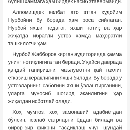
бўлиш ҳаммага ҳам бирдек насиб этавермайди.
Алпомишдек келбат ато этган худойим
Нурбойни бу борада ҳам роса сийлаган.
Нурбой яхши педагог, яхши нотиқ ва ҳар
жиҳатда ибратли устоз ҳамда маҳоратли
ташкилотчи ҳам.
Нурбой Жабборов кирган аудиторияда ҳамма
унинг нотиқлигига тан беради. У қайси даврада
қандай гапиришни, маълумотни қай тахлит
етказиш кераклигини яхши билади. Бу борада у
устозларнинг сабоғини яхши ўзлаштирганини,
уларга муносиб шогирд эканлигини ҳар
жиҳатдан исботлай олади.
Хоҳ мумтоз, хоҳ замонавий адабиётдан
бўлсин, юзлаб сатрларни ёддан билади ва
бирор-бир фикрни тасдиқлаш учун шундай