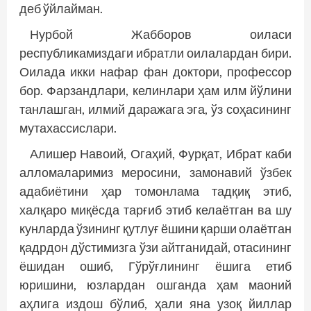
деб ўйлайман.
Нурбой Жабборов оиласи
республикамиздаги ибратли оилалардан бири.
Оилада икки нафар фан доктори, профессор
бор. Фарзандлари, келинлари ҳам илм йўлини
танлашган, илмий даражага эга, ўз соҳасининг
мутахассислари.
Алишер Навоий, Огаҳий, Фурқат, Ибрат каби
алломаларимиз меросини, замонавий ўзбек
адабиётини ҳар томонлама тадқиқ этиб,
халқаро миқёсда тарғиб этиб келаётган ва шу
кунларда ўзининг қутлуғ ёшини қарши олаётган
қадрдон дўстимизга ўзи айтганидай, отасининг
ёшидан ошиб, Гўрўғлининг ёшига етиб
юришини, юзлардан ошганда ҳам маоний
аҳлига издош бўлиб, ҳали яна узоқ йиллар