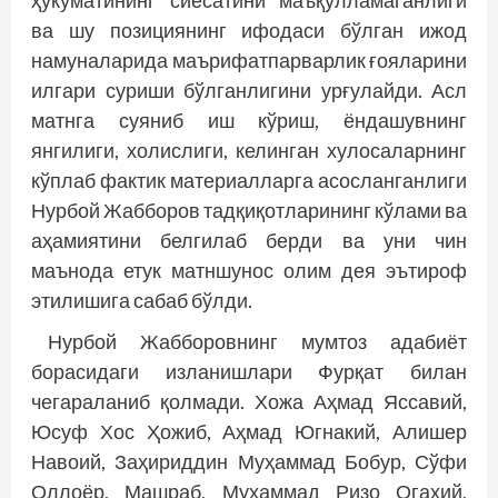
ҳукуматининг сиёсатини маъқулламаганлиги
ва шу позициянинг ифодаси бўлган ижод
намуналарида маърифатпарварлик ғояларини
илгари суриши бўлганлигини урғулайди. Асл
матнга суяниб иш кўриш, ёндашувнинг
янгилиги, холислиги, келинган хулосаларнинг
кўплаб фактик материалларга асосланганлиги
Нурбой Жабборов тадқиқотларининг кўлами ва
аҳамиятини белгилаб берди ва уни чин
маънода етук матншунос олим дея эътироф
этилишига сабаб бўлди.
Нурбой Жабборовнинг мумтоз адабиёт
борасидаги изланишлари Фурқат билан
чегараланиб қолмади. Хожа Аҳмад Яссавий,
Юсуф Хос Ҳожиб, Аҳмад Югнакий, Алишер
Навоий, Заҳириддин Муҳаммад Бобур, Сўфи
Оллоёр, Машраб, Муҳаммад Ризо Огаҳий,