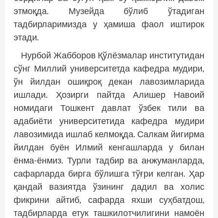
этмоқда. Музейда бўлиб ўтадиган
тадбирларимизда у ҳамиша фаол иштирок
этади.
Нурбой Жабборов Қўлёзмалар институтидан
сўнг Миллий университетда кафедра мудири,
ўн йилдан ошиқроқ декан лавозимларида
ишлади. Ҳозирги пайтда Алишер Навоий
номидаги Тошкент давлат ўзбек тили ва
адабиёти университетида кафедра мудири
лавозимида ишлаб келмоқда. Салкам йигирма
йилдан буён Илмий кенгашларда у билан
ёнма-ёнмиз. Турли тадбир ва анжуманларда,
сафарларда бирга бўлишга тўғри келган. Ҳар
қандай вазиятда ўзининг дадил ва холис
фикрини айтиб, сафарда яхши суҳбатдош,
тадбирларда етук ташкилотчилигини намоён