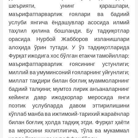
шеърияти, унинг қарашлари,
маърифатпарварлик ғоялари ва бадиий
услуби янгича ёндашувлар асосида илмий
таҳлил қилина бошланди. Бу тадқиқотлар
орасида Нурбой Жабборов изланишлари
алоҳида ўрин тутади. У ўз тадқиқотларида
Фурқат ижодига хос бўлган етакчи тамойиллар:
маърифатпарварлик ғоясининг устунлиги;
миллий ва умуминсоний ғояларнинг уйғунлиги;
миллат тақдири билан боғлиқ муаммоларнинг
бадиий талқини; мумтоз лирик анъаналарнинг
кейинги давр ижодкорлар меросида янги
поэтик услубларда давом эттирилишини
кўплаб манба ва ижтимоий-тарихий жараёнлар
билан боғлиқ ҳолда тадқиқ этди. Фурқат ҳаёти
ва меросини яхлитлигича, тўла ва мукаммал