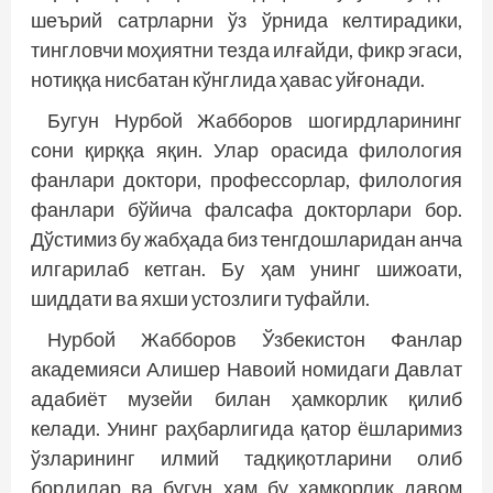
шеърий сатрларни ўз ўрнида келтирадики,
тингловчи моҳиятни тезда илғайди, фикр эгаси,
нотиққа нисбатан кўнглида ҳавас уйғонади.
Бугун Нурбой Жабборов шогирдларининг
сони қирққа яқин. Улар орасида филология
фанлари доктори, профессорлар, филология
фанлари бўйича фалсафа докторлари бор.
Дўстимиз бу жабҳада биз тенгдошларидан анча
илгарилаб кетган. Бу ҳам унинг шижоати,
шиддати ва яхши устозлиги туфайли.
Нурбой Жабборов Ўзбекистон Фанлар
академияси Алишер Навоий номидаги Давлат
адабиёт музейи билан ҳамкорлик қилиб
келади. Унинг раҳбарлигида қатор ёшларимиз
ўзларининг илмий тадқиқотларини олиб
бордилар ва бугун ҳам бу ҳамкорлик давом