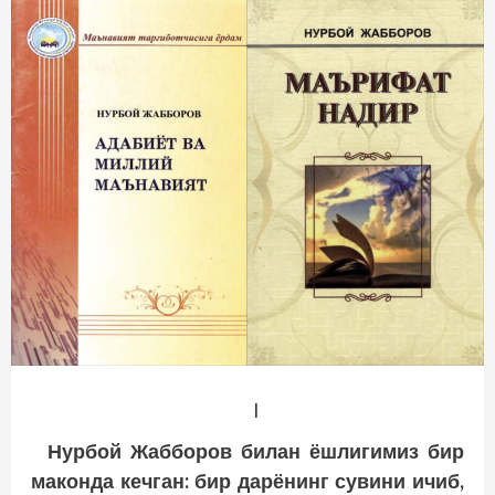
I
Нурбой Жабборов билан ёшлигимиз бир
маконда кечган: бир дарёнинг сувини ичиб,