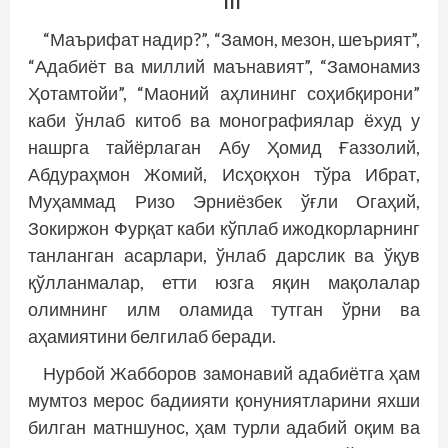
III
“Маърифат надир?”, “Замон, мезон, шеърият”,
“Адабиёт ва миллий маънавият”, “Замонамиз
Ҳотамтойи”, “Маоний аҳлининг соҳибқирони”
каби ўнлаб китоб ва монографиялар ёхуд у
нашрга тайёрлаган Абу Ҳомид Ғаззолий,
Абдураҳмон Жомий, Исҳоқхон тўра Ибрат,
Муҳаммад Ризо Эрниёзбек ўғли Огаҳий,
Зокиржон Фурқат каби кўплаб ижодкорларнинг
танланган асарлари, ўнлаб дарслик ва ўқув
қўлланмалар, етти юзга яқин мақолалар
олимнинг илм оламида тутган ўрни ва
аҳамиятини белгилаб беради.
Нурбой Жабборов замонавий адабиётга ҳам
мумтоз мерос бадиияти қонуниятларини яхши
билган матншунос, ҳам турли адабий оқим ва