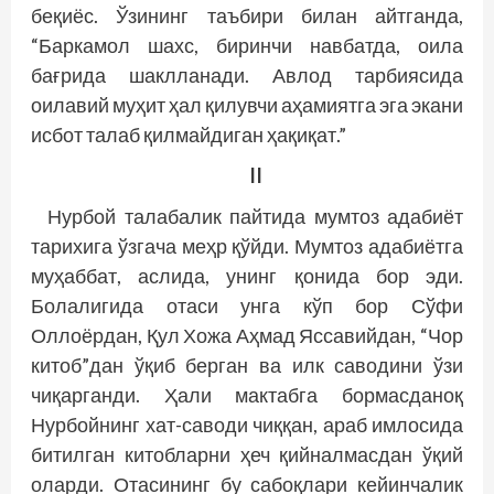
беқиёс. Ўзининг таъбири билан айтганда,
“Баркамол шахс, биринчи навбатда, оила
бағрида шаклланади. Авлод тарбиясида
оилавий муҳит ҳал қилувчи аҳамиятга эга экани
исбот талаб қилмайдиган ҳақиқат.”
II
Нурбой талабалик пайтида мумтоз адабиёт
тарихига ўзгача меҳр қўйди. Мумтоз адабиётга
муҳаббат, аслида, унинг қонида бор эди.
Болалигида отаси унга кўп бор Сўфи
Оллоёрдан, Қул Хожа Аҳмад Яссавийдан, “Чор
китоб”дан ўқиб берган ва илк саводини ўзи
чиқарганди. Ҳали мактабга бормасданоқ
Нурбойнинг хат-саводи чиққан, араб имлосида
битилган китобларни ҳеч қийналмасдан ўқий
оларди. Отасининг бу сабоқлари кейинчалик