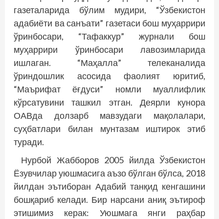
газеталарида бўлим мудири, “Ўзбекистон
адабиёти ва санъати” газетаси бош муҳаррири
ўринбосари, “Тафаккур” журнали бош
муҳаррири ўринбосари лавозимларида
ишлаган. “Маҳалла” телеканалида
ўриндошлик асосида фаолият юритиб,
“Маърифат ёғдуси” номли муаллифлик
кўрсатувини ташкил этган. Деярли кунора
ОАВда долзарб мавзудаги мақолалари,
суҳбатлари билан мунтазам иштирок этиб
туради.
Нурбой Жабборов 2005 йилда Ўзбекистон
Ёзувчилар уюшмасига аъзо бўлган бўлса, 2018
йилдан эътиборан Адабий танқид кенгашини
бошқариб келади. Бир нарсани аниқ эътироф
этишимиз керак: Уюшмага янги раҳбар