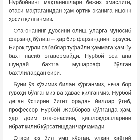
Нурбойнинг мақтанишлари бежиз эмаслиги,
отаси мақтаганидан ҳам ортиқ эканига ишонч
ҳосил қилганмиз.
Ота-онанинг дуосини олиш, уларга муносиб
фарзанд бўлиш — ҳар бир фарзанднинг орзуси.
Бироқ турли сабаблар туфайли ҳаммага ҳам бу
бахт насиб этавермайди. Нурбой эса ана
шундай бахтга мушарраф бўлган
бахтлилардан бири.
Буни ўз кўзимиз билан кўрганмиз, неча бор
гувоҳи бўлганмиз ва ҳавас қилганмиз. Нурбой
деган ўспирин йигит орадан йиллар ўтиб,
профессор Нурбой Жабборов бўлганда ҳам,
ҳар доим ота-онасини, қишлоқдошларини
ибрат қилиб кўрсатишдан чарчамади.
Отаси юз йил умр кўрган, улкан ҳаётий