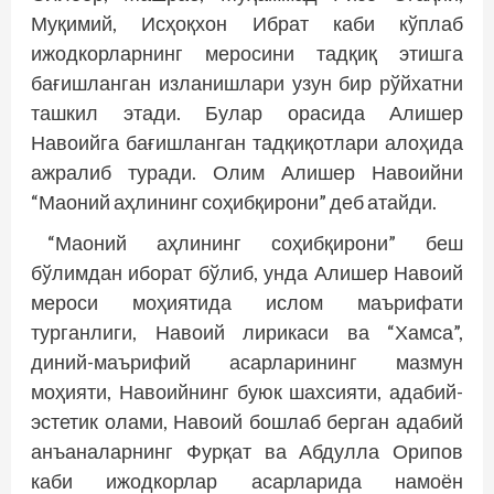
Муқимий, Исҳоқхон Ибрат каби кўплаб
ижодкорларнинг меросини тадқиқ этишга
бағишланган изланишлари узун бир рўйхатни
ташкил этади. Булар орасида Алишер
Навоийга бағишланган тадқиқотлари алоҳида
ажралиб туради. Олим Алишер Навоийни
“Маоний аҳлининг соҳибқирони” деб атайди.
“Маоний аҳлининг соҳибқирони” беш
бўлимдан иборат бўлиб, унда Алишер Навоий
мероси моҳиятида ислом маърифати
турганлиги, Навоий лирикаси ва “Хамса”,
диний-маърифий асарларининг мазмун
моҳияти, Навоийнинг буюк шахсияти, адабий-
эстетик олами, Навоий бошлаб берган адабий
анъаналарнинг Фурқат ва Абдулла Орипов
каби ижодкорлар асарларида намоён