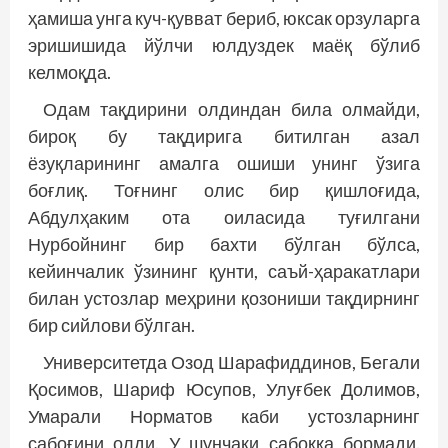
ҳамиша унга куч-қувват бериб, юксак орзуларга
эришишида йўлчи юлдуздек маёқ бўлиб
келмоқда.
Одам тақдирини олдиндан била олмайди,
бироқ бу тақдирига битилган азал
ёзуқларининг амалга ошиши унинг ўзига
боғлиқ. Тоғнинг олис бир қишлоғида,
Абдулҳаким ота оиласида туғилгани
Нурбойнинг бир бахти бўлган бўлса,
кейинчалик ўзининг қунти, саъй-ҳаракатлари
билан устозлар меҳрини қозониши тақдирнинг
бир сийлови бўлган.
Университетда Озод Шарафиддинов, Бегали
Қосимов, Шариф Юсупов, Улуғбек Долимов,
Умарали Норматов каби устозларнинг
сабоғини олди. У шунчаки сабоққа бормади.