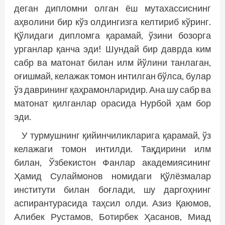
деган дипломни олган ёш мутахассиснинг
аҳволини бир кўз олдингизга келтириб кўринг.
Қўлидаги дипломга қарамай, ўзини бозорга
урганлар қанча эди! Шундай бир даврда ким
сабр ва матонат билан илм йўлини танлаган,
оғишмай, келажак томон интилган бўлса, булар
ўз даврининг қаҳрамонларидир. Ана шу сабр ва
матонат қилганлар орасида Нурбой ҳам бор
эди.
У турмушнинг қийинчиликларига қарамай, ўз
келажаги томон интилди. Тақдирини илм
билан, Ўзбекистон Фанлар академиясининг
Ҳамид Сулаймонов номидаги Қўлёзмалар
институти билан боғлади, шу даргоҳнинг
аспирантурасида таҳсил олди. Азиз Қаюмов,
Алибек Рустамов, Ботирбек Ҳасанов, Миад