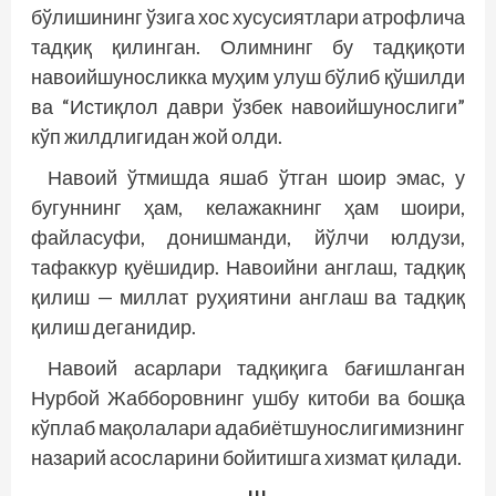
бўлишининг ўзига хос хусусиятлари атрофлича
тадқиқ қилинган. Олимнинг бу тадқиқоти
навоийшуносликка муҳим улуш бўлиб қўшилди
ва “Истиқлол даври ўзбек навоийшунослиги”
кўп жилдлигидан жой олди.
Навоий ўтмишда яшаб ўтган шоир эмас, у
бугуннинг ҳам, келажакнинг ҳам шоири,
файласуфи, донишманди, йўлчи юлдузи,
тафаккур қуёшидир. Навоийни англаш, тадқиқ
қилиш — миллат руҳиятини англаш ва тадқиқ
қилиш деганидир.
Навоий асарлари тадқиқига бағишланган
Нурбой Жабборовнинг ушбу китоби ва бошқа
кўплаб мақолалари адабиётшунослигимизнинг
назарий асосларини бойитишга хизмат қилади.