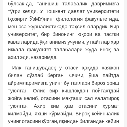
бўлсак-да, танишиш талабалик давримизга
тўғри келди. У Тошкент давлат университети
(ҳозирги ЎзМУ)нинг филология факультетида,
мен эса журналистикада таҳсил олардик. Бир
университет, бир бинонинг юқори ва пастки
қаватларида ўқиганимиз учунми, у пайтлар ҳар
иккала факультет талабалари жуда иноқ ва
аҳил эди, назаримда.
Илк танишувдаёқ у отаси ҳақида ҳаяжон
билан сўзлаб берган. Очиғи, ўша пайтда
айримларимизга унинг бу гаплари бироз эриш
туюлган. Олис бир қишлоқдан пойтахтдай
жойга келиб, отасини мақташи сал ғалатироқ
туюлган. Ахир ким ҳам отасини ҳурмат
қилмайди, яхши кўрмайди. Бироқ кейинчалик
унинг отасини кўрган, яқиндан билгандан кейин