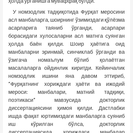
ҳолда ўрганишга муваффақ бўлди.
У номзодлик тадқиқотида Фурқат меросини
асл манбаларга, шоирнинг ўзимиздаги қўлёзма
асарларига таяниб ўрганди, асарлари
борасидаги хулосаларни асл матнга суянган
ҳолда баён қилди. Шоир ҳаётига оид
манбаларни эринмай, синчиклаб ўрганди ва
ўзигача номаълум бўлиб қолаётган
масалаларга ойдинлик киритди. Кейинчалик
номзодлик ишини яна давом эттириб,
“Фурқатнинг хориждаги ҳаёти ва ижодий
мероси: манбалари, матний тадқиқи,
поэтикаси” мавзусида докторлик
диссертациясини ҳимоя қилди. Дастлабки
ишда фақат юртимиздаги манбаларга суяниб
иш кўрилган бўлса, докторлик
диссертациясида хориждаги манбалар