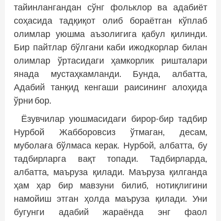
тайинлангандан сўнг фольклор ва адабиёт
соҳасида тадқиқот олиб бораётган кўплаб
олимлар уюшма аъзолигига қабул қилинди.
Бир пайтлар бўлгани каби ижодкорлар билан
олимлар ўртасидаги ҳамкорлик ришталари
янада мустаҳкамланди. Бунда, албатта,
Адабий танқид кенгаши раисининг алоҳида
ўрни бор.
Ёзувчилар уюшмасидаги бирор-бир тадбир
Нурбой Жабборовсиз ўтмаган, десам,
муболаға бўлмаса керак. Нурбой, албатта, бу
тадбирларга вақт топади. Тадбирларда,
албатта, маъруза қилади. Маъруза қилганда
ҳам ҳар бир мавзуни билиб, нотиқлигини
намойиш этган ҳолда маъруза қилади. Уни
бугунги адабий жараёнда энг фаол