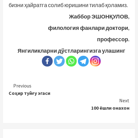
бизни ҳайратга солиб юришини тилаб қоламиз.
Жаббор ЭШОНҚУЛОВ,
филология фанлари доктори,
профессор.
Янгиликларни дўстларингизга улашинг
Continue
Previous
Соҳир туйғу эгаси
Reading
Next
100 ёшли онахон