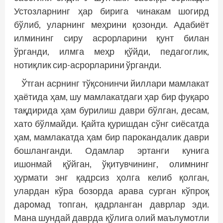
Устозларнинг ҳар бирига чинакам шогирд
бўлиб, уларнинг меҳрини қозонди. Адабиёт
илмининг сиру асрорларини қунт билан
ўрганди, илмга меҳр қўйди, педагоглик,
нотиқлик сир-асрорларини ўрганди.
Ўтган асрнинг тўқсонинчи йиллари мамлакат
ҳаётида ҳам, шу мамлакатдаги ҳар бир фуқаро
тақдирида ҳам бурилиш даври бўлган, десам,
хато бўлмайди. Қайта қуришдан сўнг сиёсатда
ҳам, мамлакатда ҳам бир парокандалик даври
бошланганди. Одамлар эртанги кунига
ишонмай қўйган, ўқитувчининг, олимнинг
ҳурмати энг қадрсиз ҳолга келиб қолган,
улардан кўра бозорда арава сурган кўпроқ
даромад топган, қадрланган даврлар эди.
Мана шундай даврда қўлига олий маълумотли