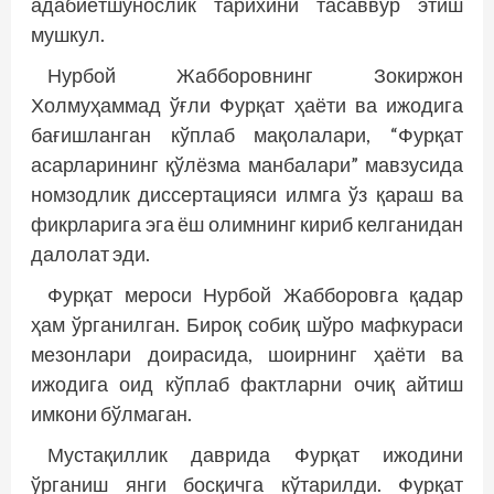
адабиётшунослик тарихини тасаввур этиш
мушкул.
Нурбой Жабборовнинг Зокиржон
Холмуҳаммад ўғли Фурқат ҳаёти ва ижодига
бағишланган кўплаб мақолалари, “Фурқат
асарларининг қўлёзма манбалари” мавзусида
номзодлик диссертацияси илмга ўз қараш ва
фикрларига эга ёш олимнинг кириб келганидан
далолат эди.
Фурқат мероси Нурбой Жабборовга қадар
ҳам ўрганилган. Бироқ собиқ шўро мафкураси
мезонлари доирасида, шоирнинг ҳаёти ва
ижодига оид кўплаб фактларни очиқ айтиш
имкони бўлмаган.
Мустақиллик даврида Фурқат ижодини
ўрганиш янги босқичга кўтарилди. Фурқат