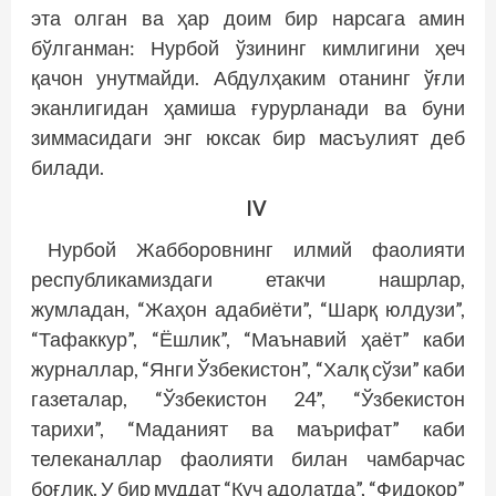
эта олган ва ҳар доим бир нарсага амин
бўлганман: Нурбой ўзининг кимлигини ҳеч
қачон унутмайди. Абдулҳаким отанинг ўғли
эканлигидан ҳамиша ғурурланади ва буни
зиммасидаги энг юксак бир масъулият деб
билади.
IV
Нурбой Жабборовнинг илмий фаолияти
республикамиздаги етакчи нашрлар,
жумладан, “Жаҳон адабиёти”, “Шарқ юлдузи”,
“Тафаккур”, “Ёшлик”, “Маънавий ҳаёт” каби
журналлар, “Янги Ўзбекистон”, “Халқ сўзи” каби
газеталар, “Ўзбекистон 24”, “Ўзбекистон
тарихи”, “Маданият ва маърифат” каби
телеканаллар фаолияти билан чамбарчас
боғлиқ. У бир муддат “Куч адолатда”, “Фидокор”