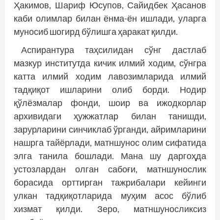
Ҳакимов, Шариф Юсупов, Сайидбек Ҳасанов
каби олимлар билан ёнма-ён ишлади, уларга
муносиб шогирд бўлишга ҳаракат қилди.
Аспирантура таҳсилидан сўнг дастлаб
мазкур институтда кичик илмий ходим, сўнгра
катта илмий ходим лавозимларида илмий
тадқиқот ишларини олиб борди. Нодир
қўлёзмалар фонди, шоир ва ижодкорлар
архивидаги ҳужжатлар билан танишди,
зарурларини синчиклаб ўрганди, айримларини
нашрга тайёрлади, матншунос олим сифатида
элга танила бошлади. Мана шу даргоҳда
устозлардан олган сабоғи, матншунослик
борасида орттирган тажрибалари кейинги
улкан тадқиқотларида муҳим асос бўлиб
хизмат қилди. Зеро, матншуносликсиз