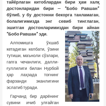
тайёрлаган китоблардан бири ҳам халқ
достонларидан бири — “Бобо Равшан”
бўлиб, у бу достонни бекорга танламаган,
болалигимизда энг севиб тинглаган,
эшитган достонларимиздан бири айнан
“Бобо Равшан” эди.
Алпомишга ўхшаб
кетадиган келбати, ўзини
тутиши, маъноли сўзлари,
гапга чечанлиги, далли-
ғуллилиги билан Нурбой
ҳар лаҳзада тоғнинг
фарзанди эканлигини
эслатиб туради.
Гарчанд бир дарёнинг
сувини ичиб улғайган