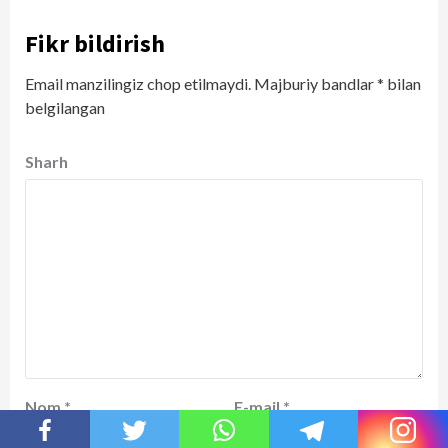
Fikr bildirish
Email manzilingiz chop etilmaydi.
Majburiy bandlar
*
bilan
belgilangan
Sharh
Nom
*
E-mail
*