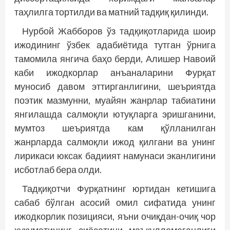
таҳлилга тортилди ва матний тадқиқ қилинди.
Нурбой Жабборов ўз тадқиқотларида шоир
ижодининг ўзбек адабиётида тутган ўрнига
тамомила янгича баҳо берди, Алишер Навоий
каби ижодкорлар анъаналарини Фурқат
муносиб давом эттирганлигини, шеъриятда
поэтик мазмунни, муайян жанрлар табиатини
янгилашда салмоқли ютуқларга эришганини,
мумтоз шеъриятда кам қўлланилган
жанрларда салмоқли ижод қилгани ва унинг
лирикаси юксак бадиият намунаси эканлигини
исботлаб бера олди.
Тадқиқотчи Фурқатнинг юртидан кетишига
сабаб бўлган асосий омил сифатида унинг
ижодкорлик позицияси, яъни очиқдан-очиқ чор