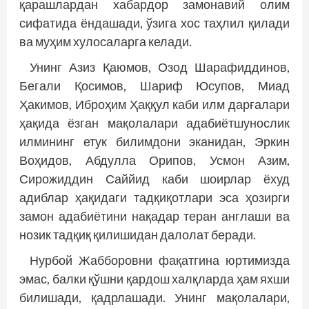
қарашлардан хабардор замонавий олим
сифатида ёндашади, ўзига хос таҳлил қилади
ва муҳим хулосаларга келади.
Унинг Азиз Қаюмов, Озод Шарафиддинов,
Бегали Қосимов, Шариф Юсупов, Миад
Ҳакимов, Иброҳим Ҳаққул каби илм дарғалари
ҳақида ёзган мақолалари адабиётшунослик
илмининг етук билимдони эканидан, Эркин
Воҳидов, Абдулла Орипов, Усмон Азим,
Сирожиддин Саййид каби шоирлар ёхуд
адиблар ҳақидаги тадқиқотлари эса ҳозирги
замон адабиётини нақадар теран англаши ва
нозик тадқиқ қилишидан далолат беради.
Нурбой Жабборовни фақатгина юртимизда
эмас, балки қўшни қардош халқларда ҳам яхши
билишади, қадрлашади. Унинг мақолалари,