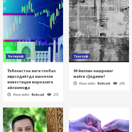
Эътироф
Таассуф
Ўзбекистон янги глобал
90 йиллик нашрнинг
иқтисодиётда ишончли
маёғи сўндими?
инвестиция марказига
4 kun oldin
Behzod
205
айланмоқда
4 kun oldin
Behzod
272