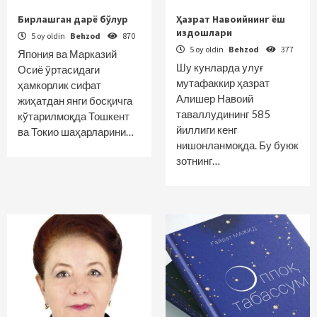
Бирлашган дарё бўлур
Ҳазрат Навоийнинг ёш
издошлари
5 oy oldin
Behzod
870
5 oy oldin
Behzod
377
Япония ва Марказий
Шу кунларда улуғ
Осиё ўртасидаги
мутафаккир ҳазрат
ҳамкорлик сифат
Алишер Навоий
жиҳатдан янги босқичга
таваллудининг 585
кўтарилмоқда Тошкент
йиллиги кенг
ва Токио шаҳарларини…
нишонланмоқда. Бу буюк
зотнинг…