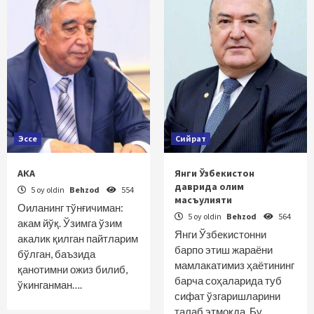
Эссе
Сийрат
АКА
Янги Ўзбекистон
даврида олим
5 oy oldin
Behzod
554
масъулияти
Оиланинг тўнғичиман:
5 oy oldin
Behzod
564
акам йўқ. Ўзимга ўзим
Янги Ўзбекистонни
акалик қилган пайтларим
барпо этиш жараёни
бўлган, баъзида
мамлакатимиз ҳаётининг
қанотимни ожиз билиб,
барча соҳаларида туб
ўкинганман….
сифат ўзгаришларини
талаб этмоқда. Бу…