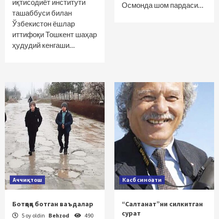
иқтисодиёт институти
Осмонда шом пардаси…
ташаббуси билан
Ўзбекистон ёшлар
иттифоқи Тошкент шаҳар
ҳудудий кенгаши…
Аччиқтош
Касб синоати
Ботқоққа ботган ваъдалар
“Салтанат”ни силкитган
сурат
5 oy oldin
Behzod
490