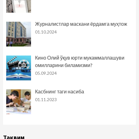
Журналистлар маскани ёрдамга муҳтож
01.10.2024
Кино Олий ўқув юрти мукаммаллашуви
омилларини биламизми?
05.09.2024
Касбнинг таги насиба
01.11.2023
Тақвим