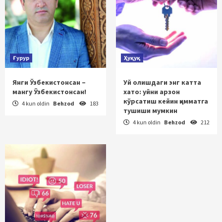
Ғурур
Ҳуқуқ
Янги Ўзбекистонсан –
Уй олишдаги энг катта
мангу Ўзбекистонсан!
хато: уйни арзон
кўрсатиш кейин қимматга
4 kun oldin
Behzod
183
тушиши мумкин
4 kun oldin
Behzod
212