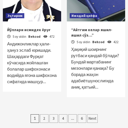
Эҳтиром
Ижодий қиёфа
Йўллари исмидек ёруғ
“Айтгим келар яшил-
яшил сўз…”
5 oy oldin
Behzod
472
5 oy oldin
Behzod
422
Андижонликлар ҳали-
Ҳақиқий шоирнинг
ҳануз эслаб юришади.
рутбаси қандай бўлади?
Шаҳардаги Фурқат
Бундай мартабанинг
кўчасида жойлашган
мезонлари қанақа? Бу
болалар шифохонаси
борада жаҳон
водийда ягона шифохона
адабиётшунослигида
сифатида машҳур…
аниқ, қатъий…
Maqolalar
1
2
3
4
…
6
Next