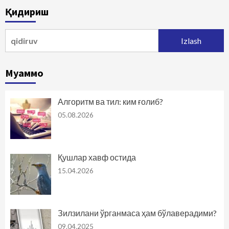
bo‘yicha
Қидириш
harakatlanish
Qidirshish:
Муаммо
Алгоритм ва тил: ким ғолиб?
05.08.2026
Қушлар хавф остида
15.04.2026
Зилзилани ўрганмаса ҳам бўлаверадими?
09.04.2025