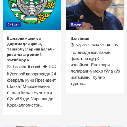
Сиёсат
Изҳор
Ёшларни ишли ва
Излайман
даромадли қилиш,
5 oy oldin
Behzod
535
ташаббусларини қўллаб-
Толеимда ёзилганин,
қувватлаш доимий
фақат ризқу рўз
эътиборда
излайман, Ёноқлари
5 oy oldin
Behzod
3 012
лоларанг-у меҳр тўла кўз
Кўксарой қароргоҳида 24
излайман. Кулиб
февраль куни Президент
турган…
Шавкат Мирзиёевнинг
ёшлар билан мулоқоти
бўлиб ўтди. Учрашувда
Қорақалпоғистон…