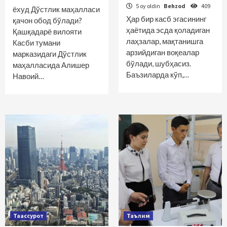
5 oy oldin
Behzod
409
ёхуд Дўстлик маҳалласи
Ҳар бир касб эгасининг
қачон обод бўлади?
ҳаётида эсда қоладиган
Қашқадарё вилояти
лаҳзалар, мақтанишга
Касби тумани
арзийдиган воқеалар
марказидаги Дўстлик
бўлади, шубҳасиз.
маҳалласида Алишер
Баъзиларда кўп,…
Навоий…
Таассурот
Таълим