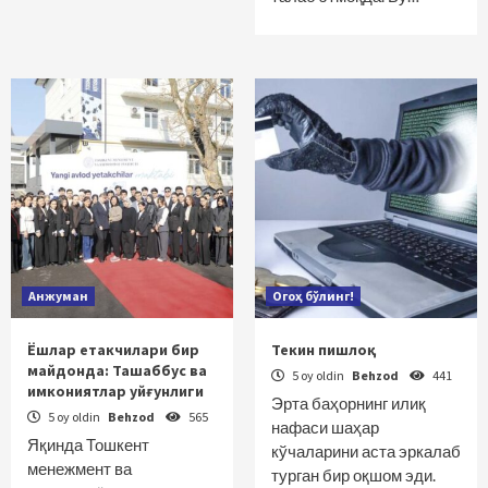
Анжуман
Огоҳ бўлинг!
Ёшлар етакчилари бир
Текин пишлоқ
майдонда: Ташаббус ва
5 oy oldin
Behzod
441
имкониятлар уйғунлиги
Эрта баҳорнинг илиқ
5 oy oldin
Behzod
565
нафаси шаҳар
Яқинда Тошкент
кўчаларини аста эркалаб
менежмент ва
турган бир оқшом эди.