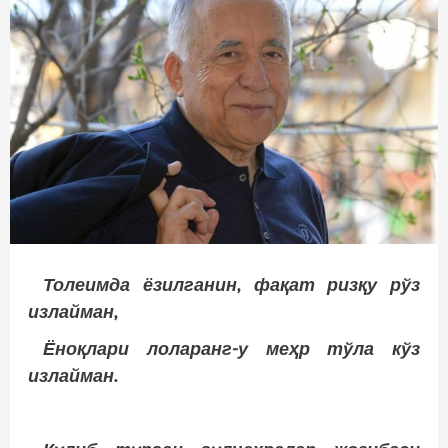
Толеимда ёзилганин, фақат ризқу рўз
излайман,
Ёноқлари лоларанг-у меҳр тўла кўз
излайман.