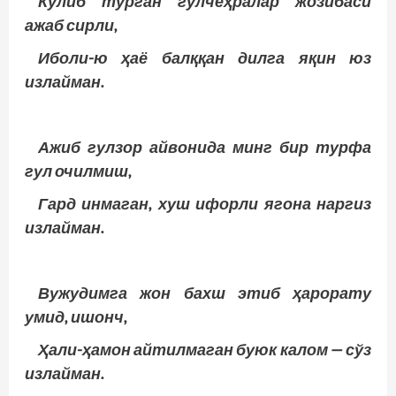
Кулиб турган гулчеҳралар жозибаси
ажаб сирли,
Иболи-ю ҳаё балққан дилга яқин юз
излайман.
Ажиб гулзор айвонида минг бир турфа
гул очилмиш,
Гард инмаган, хуш ифорли ягона наргиз
излайман.
Вужудимга жон бахш этиб ҳарорату
умид, ишонч,
Ҳали-ҳамон айтилмаган буюк калом — сўз
излайман.