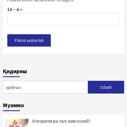
16 − 6 =
Қидириш
Qidirshish:
Муаммо
Алгоритм ва тил: ким ғолиб?