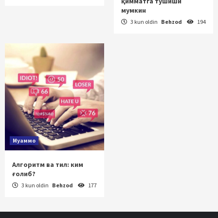
қимматга тушиши
мумкин
3 kun oldin
Behzod
194
Муаммо
Алгоритм ва тил: ким
ғолиб?
3 kun oldin
Behzod
177