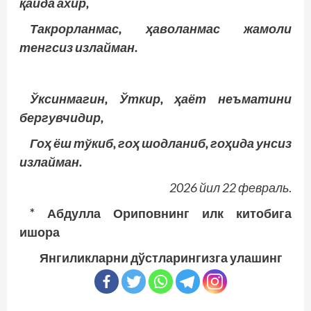
қайда ахир,
Такрорланмас, ҳаволанмас жамоли
тенгсиз излайман.
Ўксинмагин, Ўткир, ҳаёт неъматини
бергувчидир,
Гоҳ ёш тўкиб, гоҳ шодланиб, гоҳида унсиз
излайман.
2026 йил 22 февраль
.
* Абдулла Ориповнинг илк китобига
ишора
Янгиликларни дўстларингизга улашинг