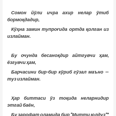
Сомон йўли ичра ахир нелар ўтиб
бормоқдадир,
Кўҳна замин тупроғида ортда қолган из
излайман.
Бу очунда бесаноқдир айтгувчи ҳам,
ёзгувчи ҳам,
Барчасини бир-бир кўриб гўзал маъно —
туз излайман.
Ҳар биттаси ўз тоқида неларнидир
этгай баён,
Бу зарофат оламида бир “Митти юлдуз”*