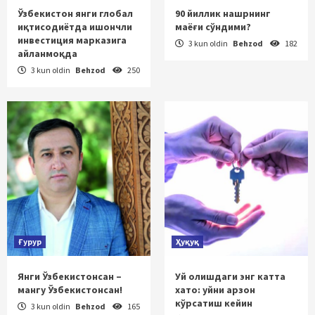
Ўзбекистон янги глобал
90 йиллик нашрнинг
иқтисодиётда ишончли
маёғи сўндими?
инвестиция марказига
3 kun oldin
Behzod
182
айланмоқда
3 kun oldin
Behzod
250
Ғурур
Ҳуқуқ
Янги Ўзбекистонсан –
Уй олишдаги энг катта
мангу Ўзбекистонсан!
хато: уйни арзон
кўрсатиш кейин
3 kun oldin
Behzod
165