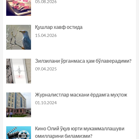
05.08.2026
Қушлар хавф остида
15.04.2026
Зилзилани ўрганмаса ҳам бўлаверадими?
09.04.2025
Журналистлар маскани ёрдамга муҳтож
01.10.2024
Кино Олий ўқув юрти мукаммаллашуви
омилларини биламизми?