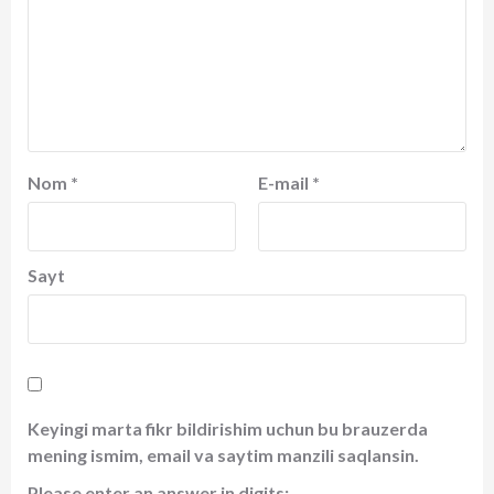
Nom
*
E-mail
*
Sayt
Keyingi marta fikr bildirishim uchun bu brauzerda
mening ismim, email va saytim manzili saqlansin.
Please enter an answer in digits: