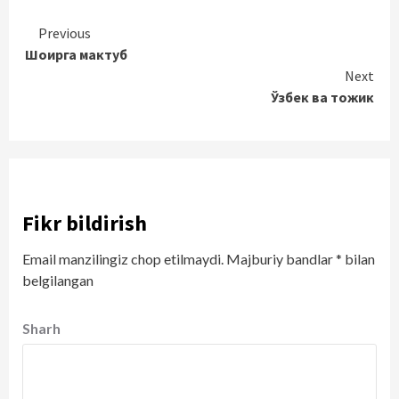
Continue
Previous
Шоирга мактуб
Reading
Next
Ўзбек ва тожик
Fikr bildirish
Email manzilingiz chop etilmaydi.
Majburiy bandlar
*
bilan
belgilangan
Sharh