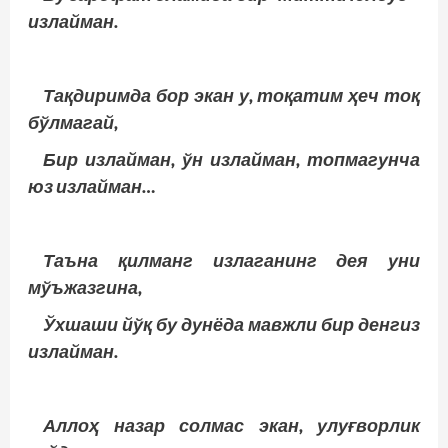
излайман.
Тақдиримда бор экан у, тоқатим ҳеч тоқ
бўлмагай,
Бир излайман, ўн излайман, топмагунча
юз излайман…
Таъна қилманг излаганинг дея уни
мўъжазгина,
Ўхшаши йўқ бу дунёда мавжли бир денгиз
излайман.
Аллоҳ назар солмас экан, улуғворлик