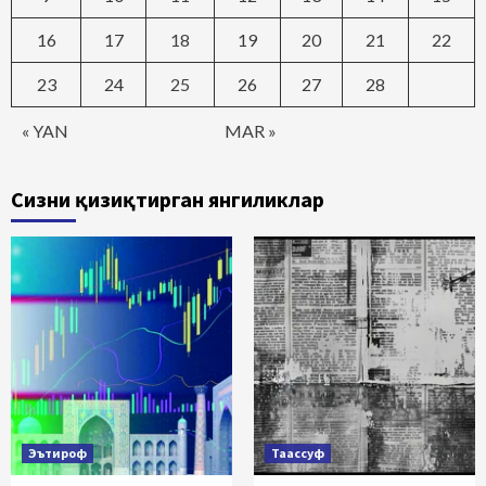
16
17
18
19
20
21
22
23
24
25
26
27
28
« YAN
MAR »
Сизни қизиқтирган янгиликлар
Эътироф
Таассуф