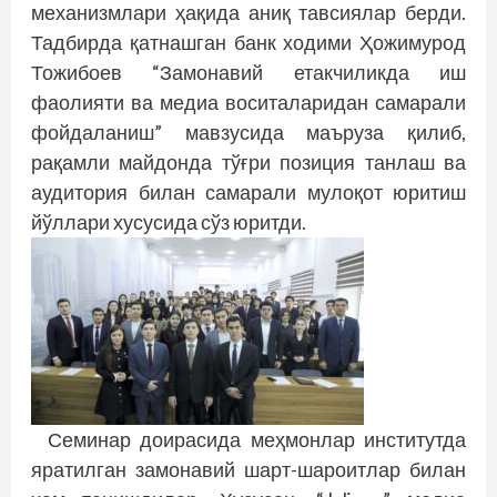
механизмлари ҳақида аниқ тавсиялар берди.
Тадбирда қатнашган банк ходими Ҳожимурод
Тожибоев “Замонавий етакчиликда иш
фаолияти ва медиа воситаларидан самарали
фойдаланиш” мавзусида маъруза қилиб,
рақамли майдонда тўғри позиция танлаш ва
аудитория билан самарали мулоқот юритиш
йўллари хусусида сўз юритди.
Семинар доирасида меҳмонлар институтда
яратилган замонавий шарт-шароитлар билан