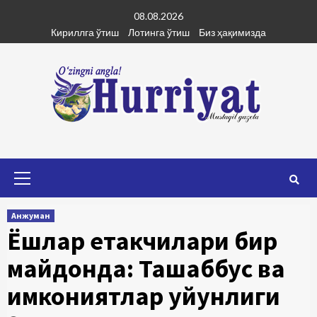
Skip
08.08.2026
to
Кириллга ўтиш
Лотинга ўтиш
Биз ҳақимизда
content
Primary
Menu
Анжуман
Ёшлар етакчилари бир
майдонда: Ташаббус ва
имкониятлар уйғунлиги