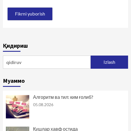
Қидириш
Qidirshish:
Муаммо
Алгоритм ва тил: ким ғолиб?
05.08.2026
Қушлар хавф остида