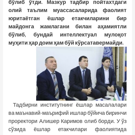
бўлиб ўтди. Мазкур тадбир пойтахтдаги
олий таълим муассасаларида фаолият
юритаётган ёшлар етакчиларини бир
майдонга жамлагани билан аҳамиятли
бўлиб, бундай интеллектуал мулоқот
муҳити ҳар доим ҳам бўй кўрсатавермайди.
Тадбирни институтнинг ёшлар масалалари
ва маънавий-маърифий ишлар бўйича биринчи
проректори Алишер Каримов олиб борди. У ўз
сўзида ёшлар етакчилари фаолиятида