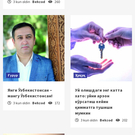
3 kun oldin
Behzod
260
Ғурур
Ҳуқуқ
Янги Ўзбекистонсан –
Уй олишдаги энг катта
мангу Ўзбекистонсан!
хато: уйни арзон
кўрсатиш кейин
3 kun oldin
Behzod
172
қимматга тушиши
мумкин
3 kun oldin
Behzod
202