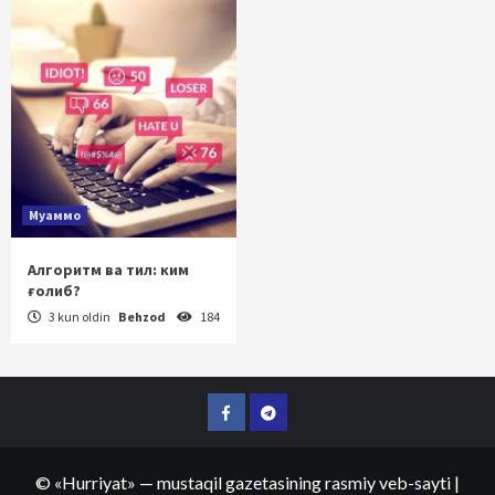
Муаммо
Алгоритм ва тил: ким
ғолиб?
3 kun oldin
Behzod
184
Facebook
Telegram
©
«Hurriyat»
— mustaqil gazetasining rasmiy veb-sayti
|