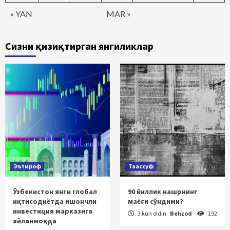
« YAN
MAR »
Сизни қизиқтирган янгиликлар
Эътироф
Таассуф
Ўзбекистон янги глобал
90 йиллик нашрнинг
иқтисодиётда ишончли
маёғи сўндими?
инвестиция марказига
3 kun oldin
Behzod
192
айланмоқда