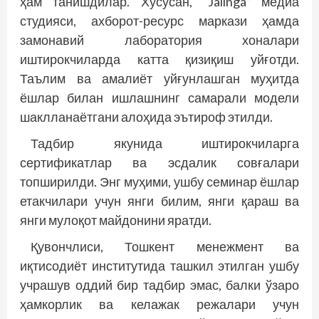
ҳам танишдилар. Хусусан, “Jalinga” медиа
студияси, ахборот-ресурс маркази ҳамда
замонавий лаборатория хоналари
иштирокчиларда катта қизиқиш уйғотди.
Таълим ва амалиёт уйғунлашган муҳитда
ёшлар билан ишлашнинг самарали модели
шаклланаётгани алоҳида эътироф этилди.
Тадбир якунида иштирокчиларга
сертификатлар ва эсдалик совғалари
топширилди. Энг муҳими, ушбу семинар ёшлар
етакчилари учун янги билим, янги қараш ва
янги мулоқот майдонини яратди.
Қувончлиси, Тошкент менежмент ва
иқтисодиёт институтида ташкил этилган ушбу
учрашув оддий бир тадбир эмас, балки ўзаро
ҳамкорлик ва келажак режалари учун