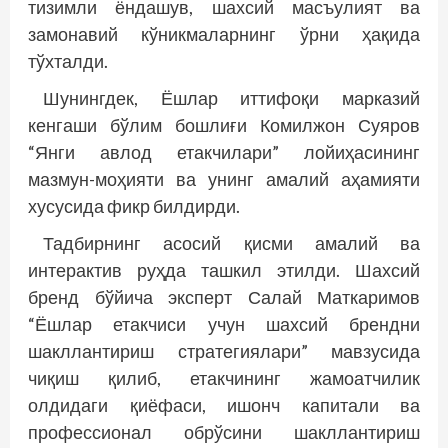
тизимли ёндашув, шахсий масъулият ва
замонавий кўникмаларнинг ўрни ҳақида
тўхталди.
Шунингдек, Ёшлар иттифоқи марказий
кенгаши бўлим бошлиғи Комилжон Суяров
“Янги авлод етакчилари” лойиҳасининг
мазмун-моҳияти ва унинг амалий аҳамияти
хусусида фикр билдирди.
Тадбирнинг асосий қисми амалий ва
интерактив руҳда ташкил этилди. Шахсий
бренд бўйича эксперт Салай Маткаримов
“Ёшлар етакчиси учун шахсий брендни
шакллантириш стратегиялари” мавзусида
чиқиш қилиб, етакчининг жамоатчилик
олдидаги қиёфаси, ишонч капитали ва
профессионал обрўсини шакллантириш