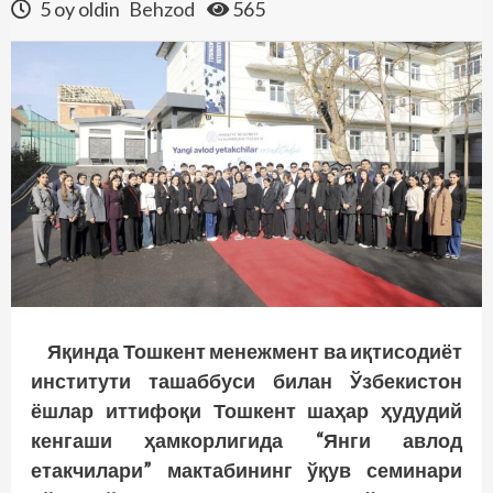
5 oy oldin
Behzod
565
Яқинда Тошкент менежмент ва иқтисодиёт
институти ташаббуси билан Ўзбекистон
ёшлар иттифоқи Тошкент шаҳар ҳудудий
кенгаши ҳамкорлигида “Янги авлод
етакчилари” мактабининг ўқув семинари