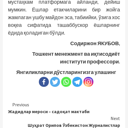
мустаҳкам платформага айланди, дейиш
мумкин. Ёшлар етакчиларини бир жойга
жамлаган ушбу майдон эса, табиийки, ўзига хос
воқеа сифатида ташаббускор ёшларнинг
ёдида қоладиган бўлди.
Содиржон ЯКУБОВ,
Тошкент менежмент ва иқтисодиёт
институти профессори.
Янгиликларни дўстларингизга улашинг
Continue
Previous
Жадидлар мероси – садоқат мактаби
Reading
Next
Шуҳрат Орипов Ўзбекистон Журналистлар