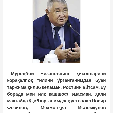
Муродбой Низановнинг ҳикояларини
қорақалпоқ тилини ўрганганимдан буён
таржима қилиб келаман. Ростини айтсам, бу
борада мен илк кашшоф эмасман. Ҳали
мактабда ўқиб юрганимдаёқ устозлар Носир
Фозилов, Меҳмонқул Исломқулов