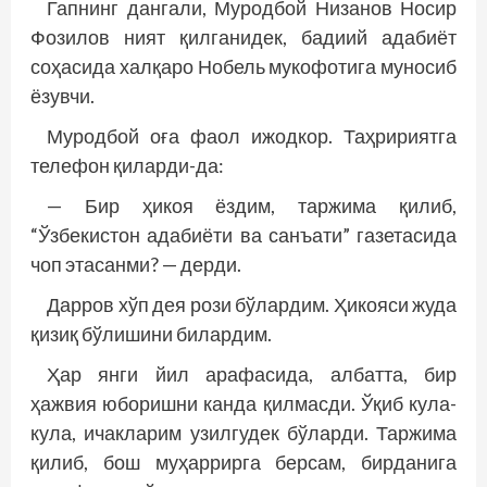
Гапнинг дангали, Муродбой Низанов Носир
Фозилов ният қилганидек, бадиий адабиёт
соҳасида халқаро Нобель мукофотига муносиб
ёзувчи.
Муродбой оға фаол ижодкор. Таҳририятга
телефон қиларди-да:
— Бир ҳикоя ёздим, таржима қилиб,
“Ўзбекистон адабиёти ва санъати” газетасида
чоп этасанми? — дерди.
Дарров хўп дея рози бўлардим. Ҳикояси жуда
қизиқ бўлишини билардим.
Ҳар янги йил арафасида, албатта, бир
ҳажвия юборишни канда қилмасди. Ўқиб кула-
кула, ичакларим узилгудек бўларди. Таржима
қилиб, бош муҳаррирга берсам, бирданига