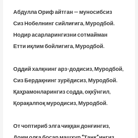
Абдулла Ориф айтган — муносибсиз
Сиз Нобелнинг сийлиғига, Муродбой.
Нодир асарларингизни сотмайман
Етти иқлим бойлигига, Муродбой.
Оддий халқнинг арз-додисиз, Муродбой,
Сиз Бердақнинг зурёдисиз, Муродбой.
Қаҳрамонларингиз содда, оқкўнгил,
Қорақалпоқ муродисиз, Муродбой.
От чоптириб элга чиққан донғингиз,
Доим олға босар машҳур “Танк”ингиз.