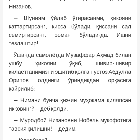
Низанов.
— Шуниям ўйлаб ўтирасанми, ҳикояни
каттартирсанг, қисса бўлади, қиссани сал
семиртирсанг, роман бўлади-да. Ишни
тезлаштир!..
Ўшанда самолётда Музаффар Аҳмад билан
ушбу ҳикояни ўқиб, шивир-шивир
қилаётганимизни эшитиб қолган устоз Абдулла
Орипов олдинги ўриндиқдан орқасига
қайрилиб:
— Нимани бунча қизғин муҳокама қиляпсан
икковинг? — деб қолди.
— Муродбой Низановни Нобель мукофотига
тавсия қилишни! — дедим.
— Ким айтди?