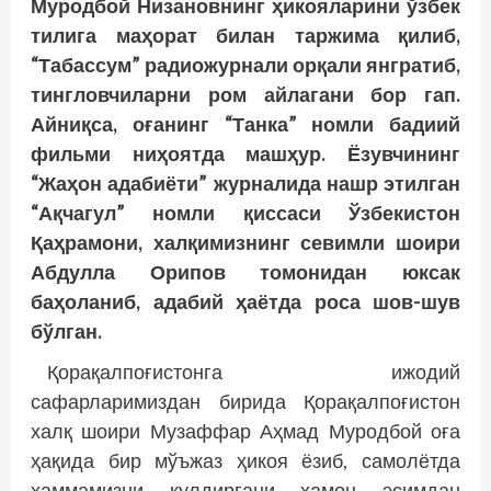
Муродбой Низановнинг ҳикояларини ўзбек
тилига маҳорат билан таржима қилиб,
“Табассум” радиожурнали орқали янгратиб,
тингловчиларни ром айлагани бор гап.
Айниқса, оғанинг “Танка” номли бадиий
фильми ниҳоятда машҳур. Ёзувчининг
“Жаҳон адабиёти” журналида нашр этилган
“Ақчагул” номли қиссаси Ўзбекистон
Қаҳрамони, халқимизнинг севимли шоири
Абдулла Орипов томонидан юксак
баҳоланиб, адабий ҳаётда роса шов-шув
бўлган.
Қорақалпоғистонга ижодий
сафарларимиздан бирида Қорақалпоғистон
халқ шоири Музаффар Аҳмад Муродбой оға
ҳақида бир мўъжаз ҳикоя ёзиб, самолётда
ҳаммамизни кулдиргани ҳамон эсимдан