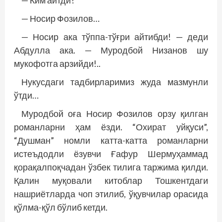
— Носир Фозилов…
— Носир ака тўппа-тўғри айтибди! — деди
Абдулла ака. — Муродбой Низанов шу
мукофотга арзийди!..
Нукусдаги тадбирларимиз жуда мазмунли
ўтди…
Муродбой оға Носир Фозилов орзу қилган
романларни ҳам ёзди. “Охират уйқуси”,
“Душман” номли катта-катта романларни
истеъдодли ёзувчи Ғафур Шермуҳаммад
қорақалпоқчадан ўзбек тилига таржима қилди.
Қалин муқовали китоблар Тошкентдаги
нашриётларда чоп этилиб, ўқувчилар орасида
қўлма-қўл бўлиб кетди.