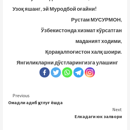
Узоқ яшанг, эй Муродбой оғайни!
Рустам МУСУРМОН,
Ўзбекистонда хизмат кўрсатган
маданият ходими,
Қорақалпоғистон халқ шоири.
Янгиликларни дўстларингизга улашинг
Continue
Previous
Омадли адиб қутлуғ ёшда
Reading
Next
Елкадаги юк залвори