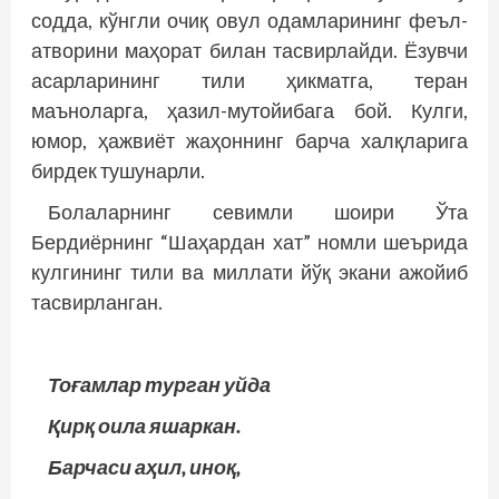
содда, кўнгли очиқ овул одамларининг феъл-
атворини маҳорат билан тасвирлайди. Ёзувчи
асарларининг тили ҳикматга, теран
маъноларга, ҳазил-мутойибага бой. Кулги,
юмор, ҳажвиёт жаҳоннинг барча халқларига
бирдек тушунарли.
Болаларнинг севимли шоири Ўта
Бердиёрнинг “Шаҳардан хат” номли шеърида
кулгининг тили ва миллати йўқ экани ажойиб
тасвирланган.
Тоғамлар турган уйда
Қирқ оила яшаркан.
Барчаси аҳил, иноқ,