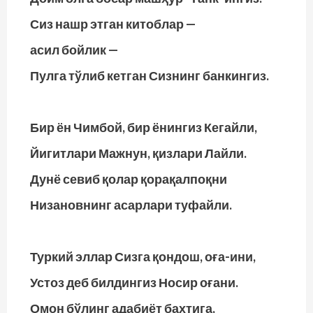
Сиз нашр этган китоблар —
асил бойлик —
Пулга тўлиб кетган Сизнинг банкингиз.
Бир ён Чимбой, бир ёнингиз Кегайли,
Йигитлари Мажнун, қизлари Лайли.
Дунё севиб қолар қорақалпоқни
Низановнинг асарлари туфайли.
Туркий эллар Сизга қондош, оға-ини,
Устоз деб билдингиз Носир оғани.
Омон бўлинг адабиёт бахтига,