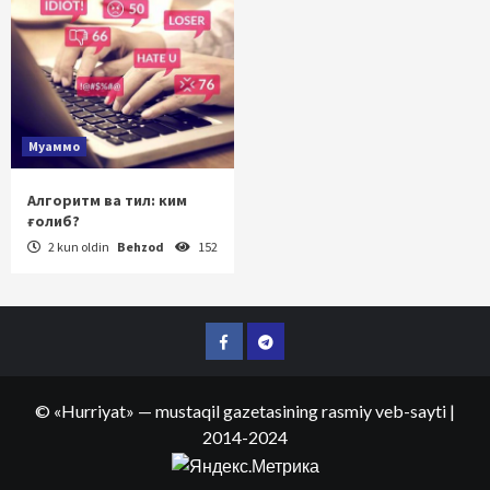
Муаммо
Алгоритм ва тил: ким
ғолиб?
2 kun oldin
Behzod
152
Facebook
Telegram
©
«Hurriyat»
— mustaqil gazetasining rasmiy veb-sayti
|
2014-2024