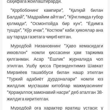
саҳифага жойлаштирарди.
“Қорбобонинг кампири”, “Қалқай билан
Балдай”, “Мадрайим айтган”, “Кўнглимда ғубор
қолмади”, “Осмонтойда бир кун”, “Ёдимга
тушди”, “Кўр ичак”, “Костюм” каби ҳикоялар ана
шу тарзда газетага чиқиб кетган.
Муродбой Низановнинг “Ҳаво кемасидаги
икковлон” номли қиссасини ҳам таржима
қилганман. Асар “Ёшлик” журналида чоп
этилган. Ушбу қисса Президентимиз Шавкат
Мирзиёев ташаббуси билан нашр этилган
“Туркий адабиёт дурдоналари” номли юз
жилдлик муҳташам китоблар мажмуасининг
“Қорақалпоқ замонавий насри” деб аталган 38-
жилдига киритилган.
Муродбой оға характер яратиш устаси: у