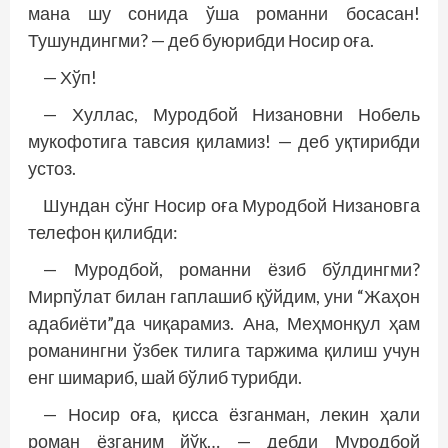
мана шу сонида ўша романни босасан!
Тушундингми? — деб буюрибди Носир оға.
— Хўп!
— Хуллас, Муродбой Низановни Нобель
мукофотига тавсия қиламиз! — деб уқтирибди
устоз.
Шундан сўнг Носир оға Муродбой Низановга
телефон қилибди:
— Муродбой, романни ёзиб бўлдингми?
Мирпўлат билан гаплашиб қўйдим, уни “Жаҳон
адабиёти”да чиқарамиз. Ана, Меҳмонқул ҳам
романингни ўзбек тилига таржима қилиш учун
енг шимариб, шай бўлиб турибди.
— Носир оға, қисса ёзганман, лекин ҳали
роман ёзганим йўқ… — дебди Муродбой