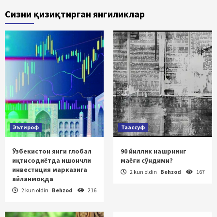
Сизни қизиқтирган янгиликлар
Эътироф
Таассуф
Ўзбекистон янги глобал
90 йиллик нашрнинг
иқтисодиётда ишончли
маёғи сўндими?
инвестиция марказига
2 kun oldin
Behzod
167
айланмоқда
2 kun oldin
Behzod
216