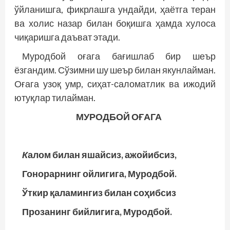
ўйланишга, фикрлашга ундайди, ҳаётга теран
ва холис назар билан боқишга ҳамда хулоса
чиқаришга даъват этади.
Муродбой оғага бағишлаб бир шеър
ёзгандим. Сўзимни шу шеър билан якунлайман.
Оғага узоқ умр, сиҳат-саломатлик ва ижодий
ютуқлар тилайман.
МУРОДБОЙ ОҒАГА
К
алом билан яшайсиз, ажойибсиз,
Гонорарнинг ойлигига, Муродбой.
Ўткир қаламингиз билан соҳибсиз
Прозанинг бийлигига, Муродбой.