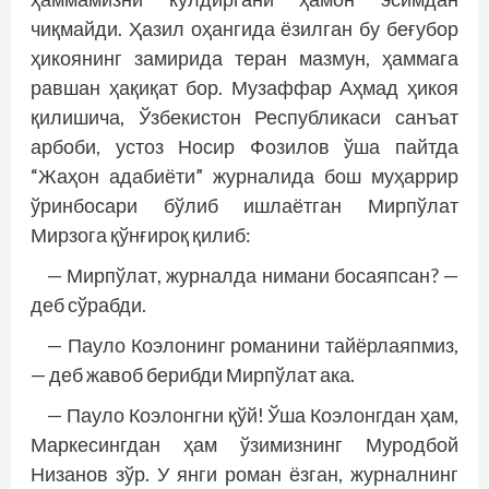
чиқмайди. Ҳазил оҳангида ёзилган бу беғубор
ҳикоянинг замирида теран мазмун, ҳаммага
равшан ҳақиқат бор. Музаффар Аҳмад ҳикоя
қилишича, Ўзбекистон Республикаси санъат
арбоби, устоз Носир Фозилов ўша пайтда
“Жаҳон адабиёти” журналида бош муҳаррир
ўринбосари бўлиб ишлаётган Мирпўлат
Мирзога қўнғироқ қилиб:
— Мирпўлат, журналда нимани босаяпсан? —
деб сўрабди.
— Пауло Коэлонинг романини тайёрлаяпмиз,
— деб жавоб берибди Мирпўлат ака.
— Пауло Коэлонгни қўй! Ўша Коэлонгдан ҳам,
Маркесингдан ҳам ўзимизнинг Муродбой
Низанов зўр. У янги роман ёзган, журналнинг