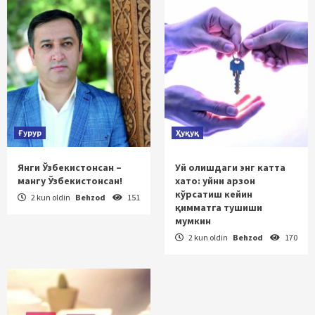
Ғурур
Ҳуқуқ
Янги Ўзбекистонсан –
Уй олишдаги энг катта
мангу Ўзбекистонсан!
хато: уйни арзон
кўрсатиш кейин
2 kun oldin
Behzod
151
қимматга тушиши
мумкин
2 kun oldin
Behzod
170