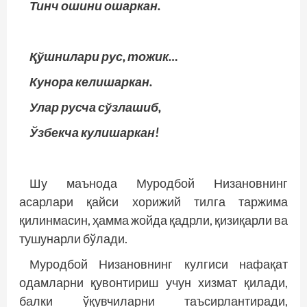
Тинч ошини ошаркан.
Қўшнилари рус, тожик…
Кунора келишаркан.
Улар русча сўзлашиб,
Ўзбекча кулишаркан!
Шу маънода Муродбой Низановнинг
асарлари қайси хорижий тилга таржима
қилинмасин, ҳамма жойда қадрли, қизиқарли ва
тушунарли бўлади.
Муродбой Низановнинг кулгиси нафақат
одамларни қувонтириш учун хизмат қилади,
балки ўқувчиларни таъсирлантиради,