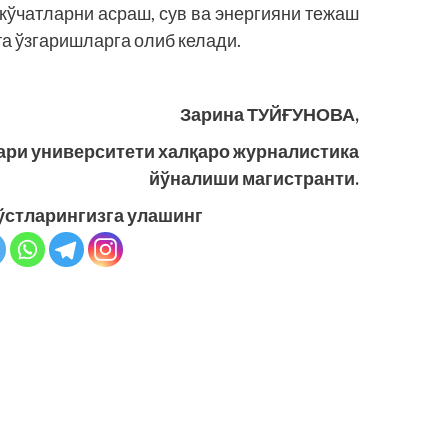
кўчатларни асраш, сув ва энергияни тежаш
та ўзгаришларга олиб келади.
Зарина ТУЙҒУНОВА,
ари университети халқаро журналистика
йўналиши магистранти.
ўстларингизга улашинг