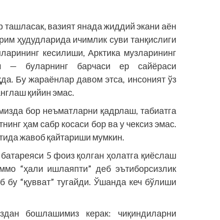
 ташласак, вазият янада жиддий экани аён
рим ҳудудларида ичимлик суви танқислиги
нларининг кесилиши, Арктика музларининг
ш — буларнинг барчаси ер сайёраси
да. Бу жараёнлар давом этса, инсоният ўз
англаш қийин эмас.
имизда бор неъматларни қадрлаш, табиатга
инг ҳам сабр косаси бор ва у чексиз эмас.
батида жавоб қайтариши мумкин.
 батареяси 5 фоиз қолган ҳолатга қиёслаш
аммо “ҳали ишлаяпти” деб эътиборсизлик
б бу “қувват” тугайди. Ўшанда кеч бўлиши
здан бошлашимиз керак: чиқиндиларни