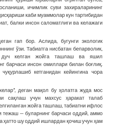
лосланиши, ичимлик суви захираларининг
қисқариши каби муаммолар кун тартибидан
иат, балки инсон саломатлиги ва келажаги
деган гап бор. Аслида, бугунги экологик
ннинг ўзи. Табиатга нисбатан бепарволик,
и дуч келган жойга ташлаш ва яшил
г барчаси инсон омиллари билан боғлиқ.
 чуқурлашиб кетганидан кейингина чора
 келар”, деган мақол бу ҳолатга жуда мос
ни сақлаш учун махсус ҳаракат талаб
елгиланган жойга ташлаш, табиатни ифлос
ни тежаш — буларнинг барчаси оддий, аммо
 ҳатто шу оддий ишлардан қочиш учун ҳам