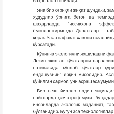
баҳоналар топилади.
Яна бир оғриқли жиҳат шундаки, з
ҳудудлар ўрнига бетон ва темирд
шаҳарларда “иссиқхона эффек
ёмонлаштирмоқда. Дарахтлар — таби
керак. Улар нафақат ҳавони тозалайди
кўрсатади.
Кўпинча экологияни яхшилашни фақ
Лекин экилган кўчатларни парвариш
натижасида кўплаб кўчатлар қур
ёндашувнинг ёрқин мисолидир. Асл
қўйилган сармоя, уни асраш эса умум
Бир неча йиллар олдин чиқинди
пайтларда ҳам атроф-муҳит бу қадар
инсонларда экологик маданият, та
бўлганидир. Бугун эса технологиялар