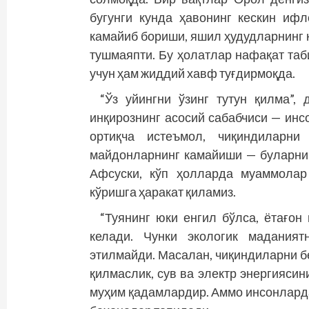
бугунги кунда ҳавонинг кескин иф
камайиб бориши, яшил ҳудудларнинг 
тушмаяпти. Бу ҳолатлар нафақат таб
учун ҳам жиддий хавф туғдирмоқда.
“Ўз уйингни ўзинг тутун қилма”, 
инқирознинг асосий сабабчиси — инсо
ортиқча истеъмол, чиқиндиларн
майдонларнинг камайиши — буларнин
Афсуски, кўп ҳолларда муаммолар
кўришга ҳаракат қиламиз.
“Туянинг юки енгил бўлса, ётағон
келади. Чунки экологик маданият
этилмайди. Масалан, чиқиндиларни б
қилмаслик, сув ва электр энергияси
муҳим қадамлардир. Аммо инсонларда