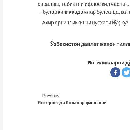
саралаш, табиатни ифлос қилмаслик, 
— булар кичик қадамлар бўлса-да, кат
Ахир ернинг иккинчи нусхаси йўқ-ку!
Ўзбекистон давлат жаҳон тилл
Янгиликларни д
Continue
Previous
Интернетда болалар ҳимоясини
Reading