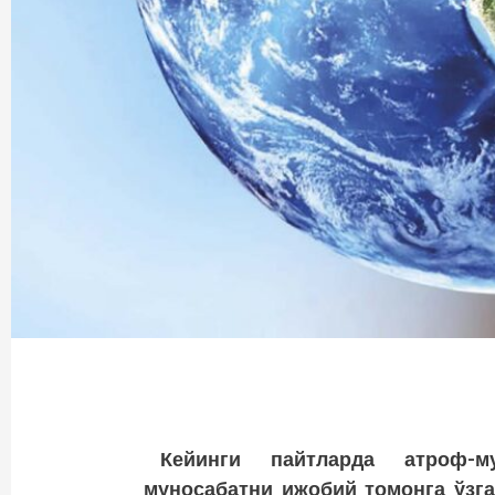
Кейинги пайтларда атроф-м
муносабатни ижобий томонга ўзга