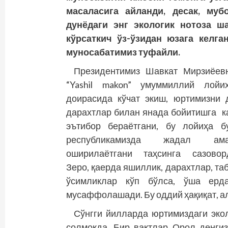
масаласига айланди, десак, муб
дунёдаги энг экологик нотоза ш
кўрсаткич ўз-ўзидан юзага келга
муносабатимиз туфайли.
Президентимиз Шавкат Мирзиёев
“Yashil makon” умуммиллий лойи
доирасида кўчат экиш, юртимизни 
дарахтлар билан янада бойитишга к
эътибор бераётгани, бу лойиҳа б
республикамизда жадал ама
оширилаётгани таҳсинга сазовор
Зеро, қаерда яшиллик, дарахтлар, та
ўсимликлар кўп бўлса, ўша ерд
мусаффолашади. Бу оддий ҳақиқат, а
Сўнгги йилларда юртимиздаги экол
солмоқда. Бир вақтлар Орол денгиз