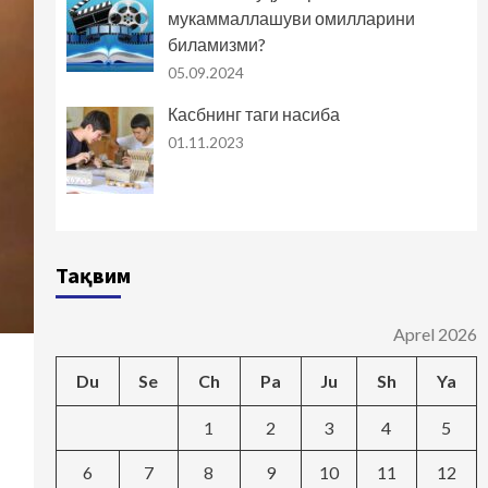
мукаммаллашуви омилларини
биламизми?
05.09.2024
Касбнинг таги насиба
01.11.2023
Тақвим
Aprel 2026
Du
Se
Ch
Pa
Ju
Sh
Ya
1
2
3
4
5
6
7
8
9
10
11
12