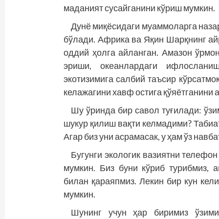
маданият сусайганини кўриш мумкин.
Дунё миқёсидаги муаммоларга назар
бўлади. Африка ва Яқин Шарқнинг ай
оддий ҳолга айланган. Амазон ўрмо
эриши, океанлардаги ифлослани
экотизимига салбий таъсир кўрсатмоқ
келажагини хавф остига қўяётганини 
Шу ўринда бир савол туғилади: ўз
шукур қилиш вақти келмадими? Табиатн
Агар биз уни асрамасак, у ҳам ўз нав
Бугунги экологик вазиятни телефон
мумкин. Биз буни кўриб турибмиз, 
билан қараяпмиз. Лекин бир кун кели
мумкин.
Шунинг учун ҳар биримиз ўзими