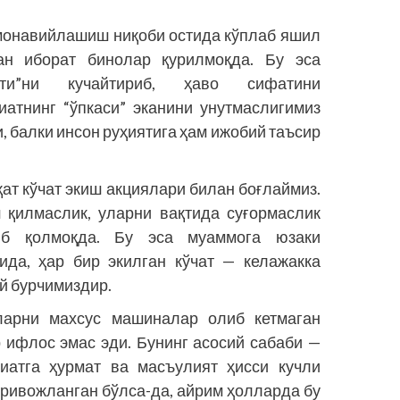
амонавийлашиш ниқоби остида кўплаб яшил
ан иборат бинолар қурилмоқда. Бу эса
ти”ни кучайтириб, ҳаво сифатини
атнинг “ўпкаси” эканини унутмаслигимиз
, балки инсон руҳиятига ҳам ижобий таъсир
ат кўчат экиш акциялари билан боғлаймиз.
 қилмаслик, уларни вақтида суғормаслик
иб қолмоқда. Бу эса муаммога юзаки
ида, ҳар бир экилган кўчат — келажакка
ий бурчимиздир.
ларни махсус машиналар олиб кетмаган
 ифлос эмас эди. Бунинг асосий сабаби —
биатга ҳурмат ва масъулият ҳисси кучли
 ривожланган бўлса-да, айрим ҳолларда бу