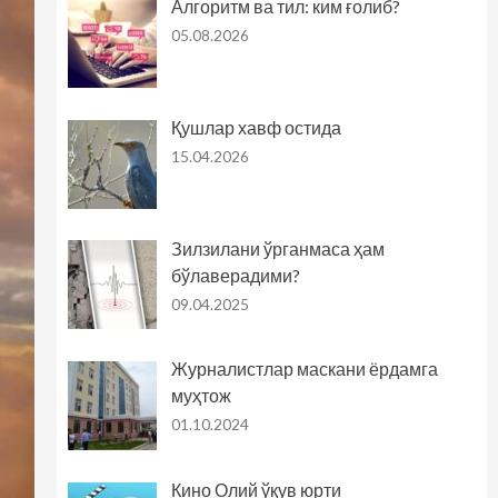
Алгоритм ва тил: ким ғолиб?
05.08.2026
Қушлар хавф остида
15.04.2026
Зилзилани ўрганмаса ҳам
бўлаверадими?
09.04.2025
Журналистлар маскани ёрдамга
муҳтож
01.10.2024
Кино Олий ўқув юрти