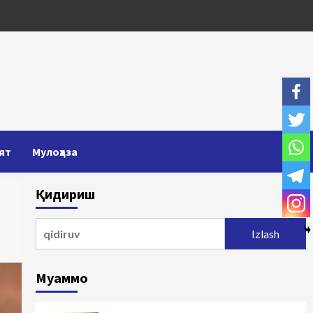
ят
Мулоҳаза
Қидириш
Qidirshish:
Муаммо