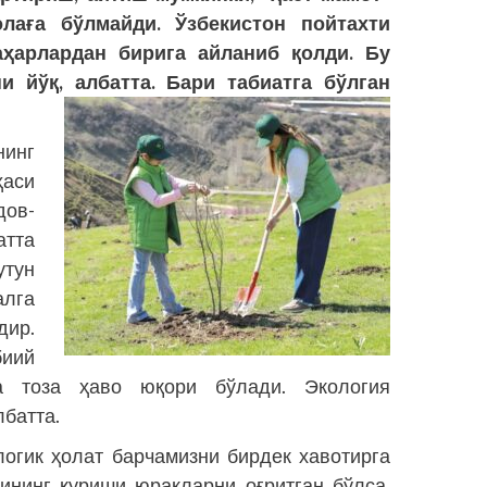
олаға бўлмайди. Ўзбекистон пойтахти
аҳарлардан бирига айланиб қолди. Бу
ни йўқ, албатта. Бари табиатга бўлган
нинг
ҳаси
дов-
атта
утун
лга
дир.
биий
а тоза ҳаво юқори бўлади. Экология
лбатта.
огик ҳолат барчамизни бирдек хавотирга
ининг қуриши юракларни оғритган бўлса,