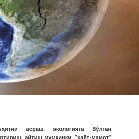
уҳитни асраш, экологияга бўлган
ртириш, айтиш мумкинки, “ҳаёт-мамот”