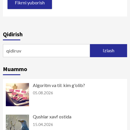
Qidirish
Qidirshish:
Muammo
Algoritm va til: kim g'olib?
05.08.2026
Qushlar xavf ostida
15.04.2026