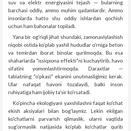
suv va elektr energiyasini tejash — bularning
barchasi oddiy, ammo muhim qadamlardir. Ammo
insonlarda hatto shu oddiy ishlardan qochish
uchun ham bahonalar topiladi.
Yana bir og'riqli jihat shundaki, zamonaviylashish
niqobi ostida ko'plab yashil hududlar o'rniga beton
va temirdan iborat binolar qurilmoqda. Bu esa
shaharlarda “issiqxona effekti”ni kuchaytirib, havo
sifatini yomonlashtirmoqda. Daraxtlar —
tabiatning “o'pkasi” ekanini unutmasligimiz kerak.
Ular nafaqat havoni tozalaydi, balki inson
ruhiyatiga ham ijobiy ta'sir ko'rsatadi.
Ko'pincha ekologiyani yaxshilashni faqat ko'chat
ekish aksiyalari bilan bog'laymiz. Lekin ekilgan
ko'chatlarni parvarish qilmaslik, ularni vaqtida
sug'ormaslik natijasida ko'plab ko'chatlar qurib