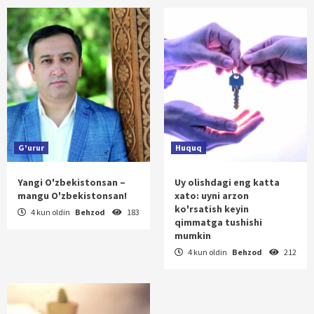
G'urur
Huquq
Yangi O'zbekistonsan –
Uy olishdagi eng katta
mangu O'zbekistonsan!
xato: uyni arzon
ko'rsatish keyin
4 kun oldin
Behzod
183
qimmatga tushishi
mumkin
4 kun oldin
Behzod
212