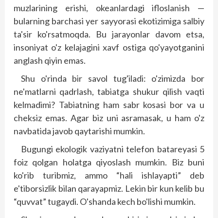
muzlarining erishi, okeanlardagi ifloslanish —
bularning barchasi yer sayyorasi ekotizimiga salbiy
ta'sir ko'rsatmoqda. Bu jarayonlar davom etsa,
insoniyat o'z kelajagini xavf ostiga qo'yayotganini
anglash qiyin emas.
Shu o'rinda bir savol tug'iladi: o'zimizda bor
ne'matlarni qadrlash, tabiatga shukur qilish vaqti
kelmadimi? Tabiatning ham sabr kosasi bor va u
cheksiz emas. Agar biz uni asramasak, u ham o'z
navbatida javob qaytarishi mumkin.
Bugungi ekologik vaziyatni telefon batareyasi 5
foiz qolgan holatga qiyoslash mumkin. Biz buni
ko'rib turibmiz, ammo “hali ishlayapti” deb
e'tiborsizlik bilan qarayapmiz. Lekin bir kun kelib bu
“quvvat” tugaydi. O'shanda kech bo'lishi mumkin.