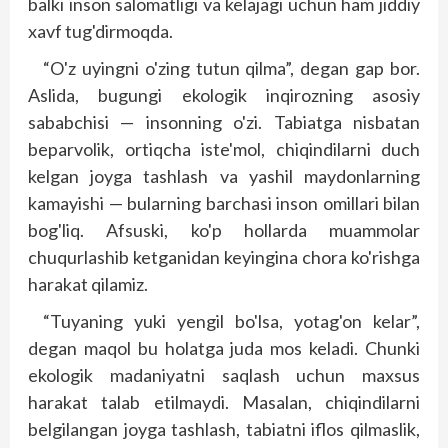
balki inson salomatligi va kelajagi uchun ham jiddiy
xavf tug'dirmoqda.
“O'z uyingni o'zing tutun qilma”, degan gap bor.
Aslida, bugungi ekologik inqirozning asosiy
sababchisi — insonning o'zi. Tabiatga nisbatan
beparvolik, ortiqcha iste'mol, chiqindilarni duch
kelgan joyga tashlash va yashil maydonlarning
kamayishi — bularning barchasi inson omillari bilan
bog'liq. Afsuski, ko'p hollarda muammolar
chuqurlashib ketganidan keyingina chora ko'rishga
harakat qilamiz.
“Tuyaning yuki yengil bo'lsa, yotag'on kelar”,
degan maqol bu holatga juda mos keladi. Chunki
ekologik madaniyatni saqlash uchun maxsus
harakat talab etilmaydi. Masalan, chiqindilarni
belgilangan joyga tashlash, tabiatni iflos qilmaslik,