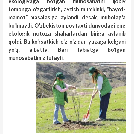
ekologiyaga bo'lgan munosabatni ijobiy
tomonga o'zgartirish, aytish mumkinki, “hayot-
mamot” masalasiga aylandi, desak, mubolag'a
bo'lmaydi. O'zbekiston poytaxti dunyodagi eng
ekologik notoza shaharlardan biriga aylanib
qoldi. Bu ko'rsatkich o'z-o'zidan yuzaga kelgani
yo'q, albatta. Bari tabiatga bo'lgan
munosabatimiz tufayli.