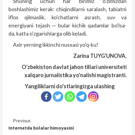
Shuning uchun har birimiz o'zimizdan
boshlashimiz kerak: chiqindilarni saralash, tabiatni
iflos qilmaslik, ko'chatlarni asrash, suv va
energiyani tejash — bular kichik qadamlar bo'lsa-
da, katta o'zgarishlarga olib keladi.
Axir yerning ikkinchi nusxasi yo'q-ku!
Zarina TUYG'UNOVA,
O'zbekiston davlat jahon tillari universiteti
xalqaro jurnalistika yo'nalishi magistranti.
Yangiliklarni do'stlaringizga ulashing
Continue
Previous
Internetda bolalar himoyasini
Reading