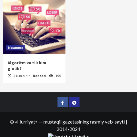
Muammo
Algoritm va til: kim
g'olib?
4 kun oldin
Behzod
195
Facebook
Telegram
©
«Hurriyat»
— mustaqil gazetasining rasmiy veb-sayti
|
2014-2024