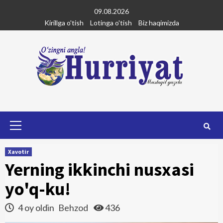
Skip
09.08.2026
to
Kirillga o'tish
Lotinga o'tish
Biz haqimizda
content
Primary
Menu
Xavotir
Yerning ikkinchi nusxasi
yo'q-ku!
4 oy oldin
Behzod
436