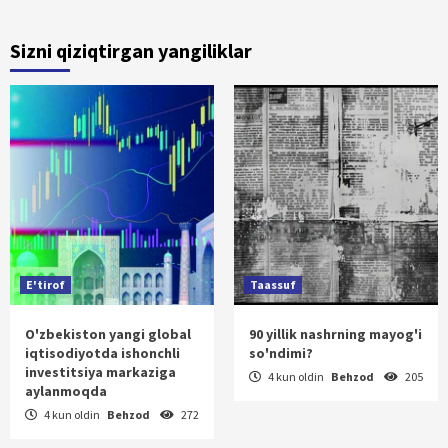
Sizni qiziqtirgan yangiliklar
E'tirof
Taassuf
O'zbekiston yangi global
90 yillik nashrning mayog'i
iqtisodiyotda ishonchli
so'ndimi?
investitsiya markaziga
4 kun oldin
Behzod
205
aylanmoqda
4 kun oldin
Behzod
272