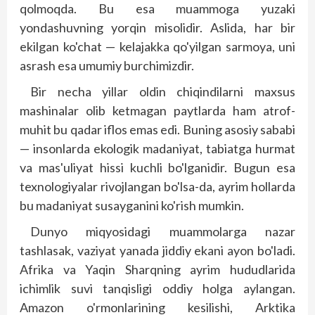
qolmoqda. Bu esa muammoga yuzaki
yondashuvning yorqin misolidir. Aslida, har bir
ekilgan ko'chat — kelajakka qo'yilgan sarmoya, uni
asrash esa umumiy burchimizdir.
Bir necha yillar oldin chiqindilarni maxsus
mashinalar olib ketmagan paytlarda ham atrof-
muhit bu qadar iflos emas edi. Buning asosiy sababi
— insonlarda ekologik madaniyat, tabiatga hurmat
va mas'uliyat hissi kuchli bo'lganidir. Bugun esa
texnologiyalar rivojlangan bo'lsa-da, ayrim hollarda
bu madaniyat susayganini ko'rish mumkin.
Dunyo miqyosidagi muammolarga nazar
tashlasak, vaziyat yanada jiddiy ekani ayon bo'ladi.
Afrika va Yaqin Sharqning ayrim hududlarida
ichimlik suvi tanqisligi oddiy holga aylangan.
Amazon o'rmonlarining kesilishi, Arktika