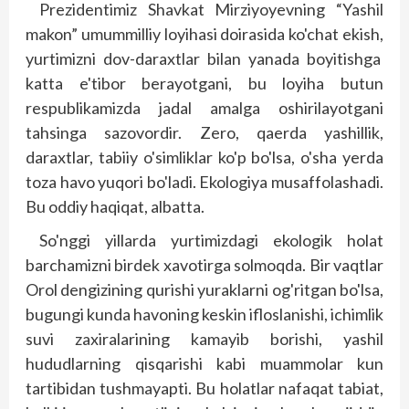
Prezidentimiz Shavkat Mirziyoyevning “Yashil
makon” umummilliy loyihasi doirasida ko'chat ekish,
yurtimizni dov-daraxtlar bilan yanada boyitishga
katta e'tibor berayotgani, bu loyiha butun
respublikamizda jadal amalga oshirilayotgani
tahsinga sazovordir. Zero, qaerda yashillik,
daraxtlar, tabiiy o'simliklar ko'p bo'lsa, o'sha yerda
toza havo yuqori bo'ladi. Ekologiya musaffolashadi.
Bu oddiy haqiqat, albatta.
So'nggi yillarda yurtimizdagi ekologik holat
barchamizni birdek xavotirga solmoqda. Bir vaqtlar
Orol dengizining qurishi yuraklarni og'ritgan bo'lsa,
bugungi kunda havoning keskin ifloslanishi, ichimlik
suvi zaxiralarining kamayib borishi, yashil
hududlarning qisqarishi kabi muammolar kun
tartibidan tushmayapti. Bu holatlar nafaqat tabiat,