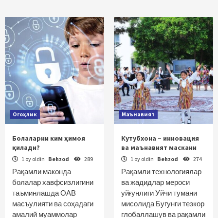
Огоҳлик
Маънавият
Болаларни ким ҳимоя
Кутубхона – инновация
қилади?
ва маънавият маскани
1 oy oldin
Behzod
289
1 oy oldin
Behzod
274
Рақамли маконда
Рақамли технологиялар
болалар хавфсизлигини
ва жадидлар мероси
таъминлашда ОАВ
уйғунлиги Уйчи тумани
масъулияти ва соҳадаги
мисолида Бугунги тезкор
амалий муаммолар
глобаллашув ва рақамли