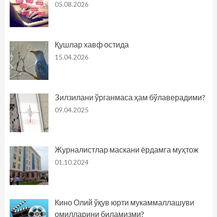
05.08.2026
Қушлар хавф остида
15.04.2026
Зилзилани ўрганмаса ҳам бўлаверадими?
09.04.2025
Журналистлар маскани ёрдамга муҳтож
01.10.2024
Кино Олий ўқув юрти мукаммаллашуви
омилларини биламизми?