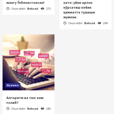
мангу Ўзбекистонсан!
хато: уйни арзон
кўрсатиш кейин
3 kun oldin
Behzod
173
қимматга тушиши
мумкин
3 kun oldin
Behzod
204
Муаммо
Алгоритм ва тил: ким
ғолиб?
3 kun oldin
Behzod
185