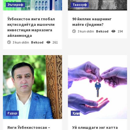
Эътироф
Таассуф
Ўзбекистон янги глобал
90 йиллик нашрнинг
иқтисодиётда ишончли
маёғи сўндими?
инвестиция марказига
3 kun oldin
Behzod
194
айланмоқда
3 kun oldin
Behzod
261
Ғурур
Ҳуқуқ
Янги Ўзбекистонсан –
Уй олишдаги энг катта