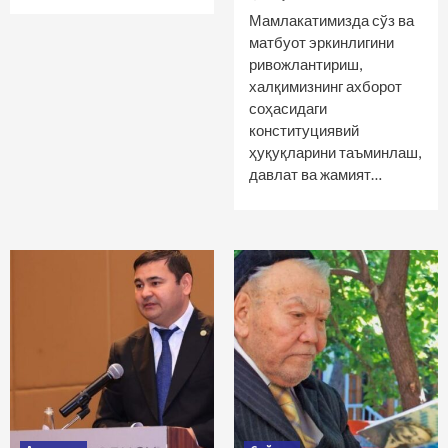
Мамлакатимизда сўз ва
матбуот эркинлигини
ривожлантириш,
халқимизнинг ахборот
соҳасидаги
конституциявий
ҳуқуқларини таъминлаш,
давлат ва жамият…