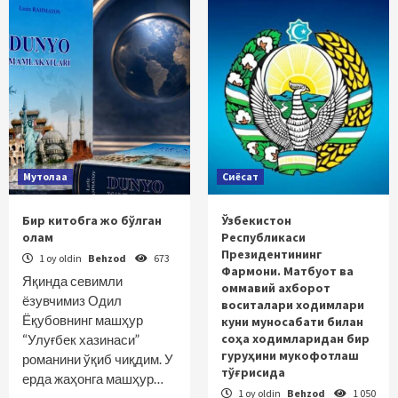
Мутолаа
Сиёсат
Бир китобга жо бўлган
Ўзбекистон
олам
Республикаси
Президентининг
1 oy oldin
Behzod
673
Фармони. Матбуот ва
Яқинда севимли
оммавий ахборот
ёзувчимиз Одил
воситалари ходимлари
Ёқубовнинг машҳур
куни муносабати билан
соҳа ходимларидан бир
“Улуғбек хазинаси”
гуруҳини мукофотлаш
романини ўқиб чиқдим. У
тўғрисида
ерда жаҳонга машҳур…
1 oy oldin
Behzod
1 050