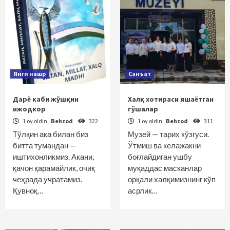
Янги нашр
Санъат
Дарё каби жўшқин
Халқ хотираси яшаётган
ижодкор
гўшалар
1 oy oldin
Behzod
322
1 oy oldin
Behzod
311
Тўлқин ака билан биз
Музей — тарих кўзгуси.
битта тумандан —
Ўтмиш ва келажакни
иштихонликмиз. Акани,
боғлайдиган ушбу
қачон қарамайлик, очиқ
муқаддас масканлар
чеҳрада учратамиз.
орқали халқимизнинг кўп
Қувноқ…
асрлик…