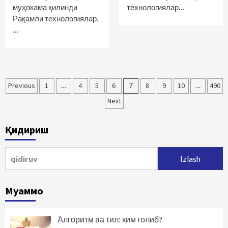
муҳокама қилинди
технологиялар…
Рақамли технологиялар,
…
Maqolalar
Previous
1
…
4
5
6
7
8
9
10
…
490
bo‘yicha
Next
harakatlanish
Қидириш
Qidirshish:
Муаммо
Алгоритм ва тил: ким ғолиб?