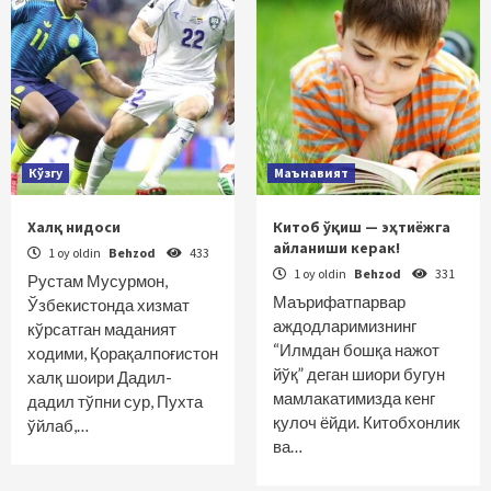
Кўзгу
Маънавият
Халқ нидоси
Китоб ўқиш — эҳтиёжга
айланиши керак!
1 oy oldin
Behzod
433
1 oy oldin
Behzod
331
Рустам Мусурмон,
Маърифатпарвар
Ўзбекистонда хизмат
аждодларимизнинг
кўрсатган маданият
“Илмдан бошқа нажот
ходими, Қорақалпоғистон
йўқ” деган шиори бугун
халқ шоири Дадил-
мамлакатимизда кенг
дадил тўпни сур, Пухта
қулоч ёйди. Китобхонлик
ўйлаб,…
ва…