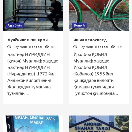
Адабиёт
Воқеий
Дунёнинг икки ярми
Яшил велосипед
1 oy oldin
Behzod
410
1 oy oldin
Behzod
395
Бахтиёр НУРИДДИН
Ўролбой ҚОБИЛ
(ҳикоя) Муаллиф ҳақида:
Муаллиф ҳақида:
Бахтиёр НУРИДДИН
Ўролбой ҚОБИЛ
(Нуриддинов) 1972 йил
(Қобилов) 1955 йил
Андижон вилоятининг
Қашқадарё вилояти
Жалақудуқ туманида
Қамаши туманидаги
туғилган….
Гулистон қишлоғида…