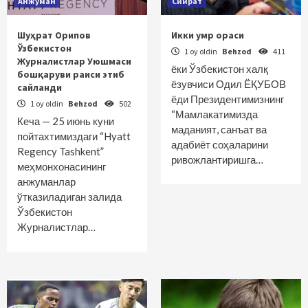
Анжуман
Сийрат
Шуҳрат Орипов
Икки умр ораси
Ўзбекистон
1 oy oldin
Behzod
411
Журналистлар Уюшмаси
ёки Ўзбекистон халқ
бошқаруви раиси этиб
ёзувчиси Одил ЁҚУБОВ
сайланди
ёди Президентимизнинг
1 oy oldin
Behzod
502
“Мамлакатимизда
Кеча — 25 июнь куни
маданият, санъат ва
пойтахтимиздаги “Hyatt
адабиёт соҳаларини
Regency Tashkent”
ривожлантиришга…
меҳмонхонасининг
анжуманлар
ўтказиладиган залида
Ўзбекистон
Журналистлар…