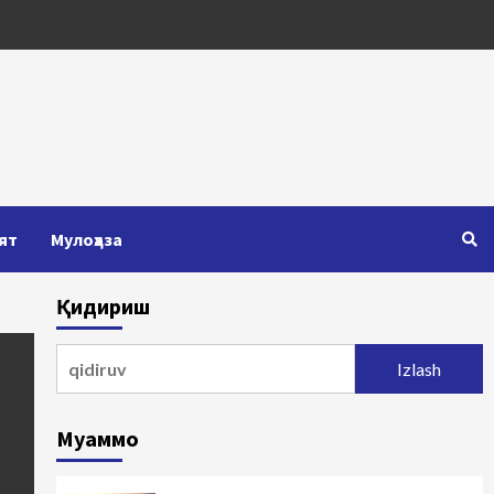
ят
Мулоҳаза
Қидириш
Qidirshish:
Муаммо