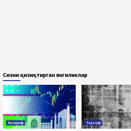
harak
Сизни қизиқтирган янгиликлар
Эътироф
Таассуф