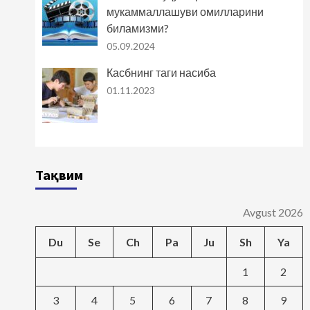
мукаммаллашуви омилларини
биламизми?
05.09.2024
Касбнинг таги насиба
01.11.2023
Тақвим
Avgust 2026
Du
Se
Ch
Pa
Ju
Sh
Ya
1
2
3
4
5
6
7
8
9