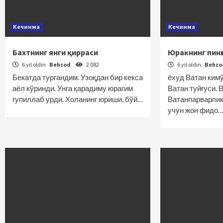
Кечинма
Кечинма
Бахтнинг янги қирраси
Юракнинг пинҳ
6 yil oldin
Behzod
2 082
6 yil oldin
Behz
Бекатда тургандим. Узоқдан бир кекса
ёхуд Ватан ким
аёл кўринди. Унга қарадиму юрагим
Ватан туйғуси. 
гупиллаб урди. Холанинг юриши, бўй…
Ватанпарварлик
учун жон фидо