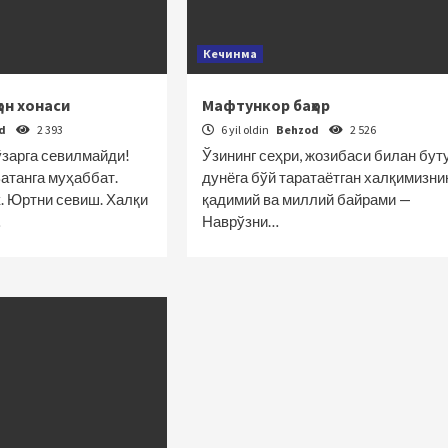
Кечинма
он хонаси
Мафтункор баҳор
od
2 393
6 yil oldin
Behzod
2 526
ўзарга севилмайди!
Ўзининг сеҳри, жозибаси билан бут
Ватанга муҳаббат.
дунёга бўй таратаётган халқимизни
. Юртни севиш. Халқи
қадимий ва миллий байрами —
…
Наврўзни…