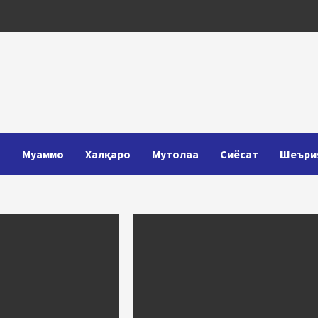
Т
Муаммо
Халқаро
Мутолаа
Сиёсат
Шеъри