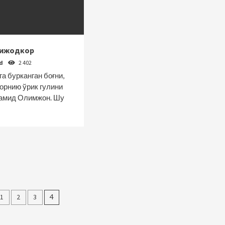
ғ ижодкор
od
2 402
га бурканган боғни,
орнию ўрик гулини
Ҳамид Олимжон. Шу
alar
1
2
3
4
cha