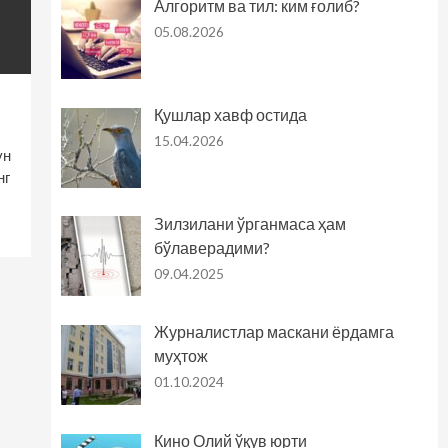
Алгоритм ва тил: ким ғолиб?
05.08.2026
Қушлар хавф остида
15.04.2026
ун
нг
Зилзилани ўрганмаса ҳам
бўлаверадими?
09.04.2025
Журналистлар маскани ёрдамга
муҳтож
01.10.2024
Кино Олий ўқув юрти