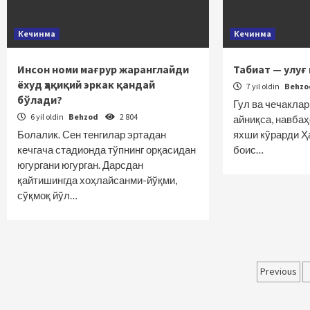
Кечинма
Кечинма
Инсон номи мағрур жаранглайди
Табиат — улу
ёхуд ҳақиқий эркак қандай
7 yil oldin
Behz
бўлади?
Гул ва чечаклар
6 yil oldin
Behzod
2 804
айниқса, навбаҳ
Болалик. Сен тенгилар эртадан
яхши кўрарди 
кечгача стадионда тўпнинг орқасидан
боис…
югургани югурган. Дарсдан
қайтишингда хоҳлайсанми-йўқми,
сўқмоқ йўл…
Maqol
Previous
bo‘yi