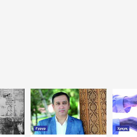
atlanish
Ғурур
Ҳуқуқ