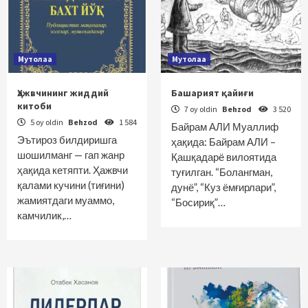
Мутолаа
Мутолаа
Ҳажвчининг жиддий
Башарият қайиғи
китоби
7 oy oldin
Behzod
3 520
5 oy oldin
Behzod
1 584
Байрам АЛИ Муаллиф
Эътироз билдиришга
ҳақида: Байрам АЛИ –
шошилманг — гап жанр
Қашқадарё вилоятида
ҳақида кетяпти. Ҳажвчи
туғилган. “Болангман,
қалами кучини (тиғини)
дунё”, “Куз ёмғирлари”,
жамиятдаги муаммо,
“Босириқ”…
камчилик,…