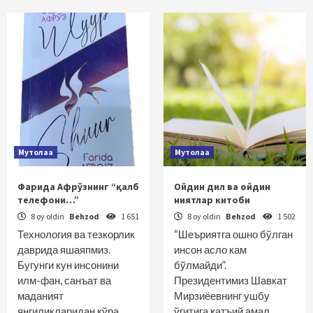
Мутолаа
Мутолаа
Фарида Афрўзнинг “қалб
Ойдин дил ва ойдин
телефони…”
ниятлар китоби
8 oy oldin
Behzod
1 651
8 oy oldin
Behzod
1 502
Технология ва тезкорлик
“Шеъриятга ошно бўлган
даврида яшаяпмиз.
инсон асло кам
Бугунги кун инсонини
бўлмайди”.
илм-фан, санъат ва
Президентимиз Шавкат
маданият
Мирзиёевнинг ушбу
янгиликларидан кўра,
ўгитига қатъий амал