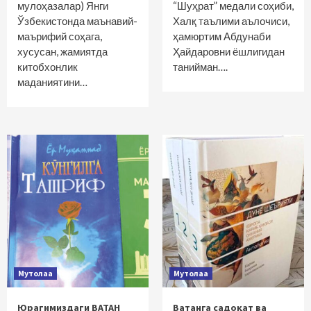
мулоҳазалар) Янги
“Шуҳрат” медали соҳиби,
Ўзбекистонда маънавий-
Халқ таълими аълочиси,
маърифий соҳага,
ҳамюртим Абдунаби
хусусан, жамиятда
Ҳайдаровни ёшлигидан
китобхонлик
танийман….
маданиятини…
Мутолаа
Мутолаа
Юрагимиздаги ВАТАН
Ватанга садоқат ва