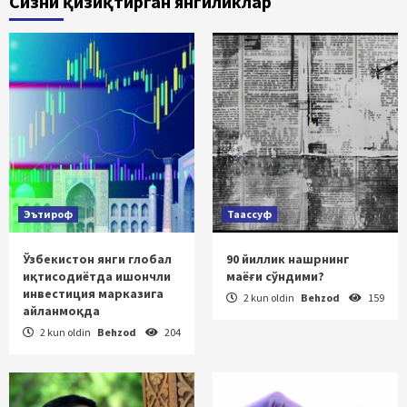
Сизни қизиқтирган янгиликлар
Эътироф
Таассуф
Ўзбекистон янги глобал
90 йиллик нашрнинг
иқтисодиётда ишончли
маёғи сўндими?
инвестиция марказига
2 kun oldin
Behzod
159
айланмоқда
2 kun oldin
Behzod
204