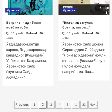
Мутолаа
Мутолаа
Бағрикенг адибнинг
“Ниҳол эк эзгулик
ноёб китоби
боғига, инсон…”
10 oy oldin
Behzod
10 oy oldin
Behzod
1 565
1 473
Ўтди даврон, кетди
Ўзбекистон халқ шоири
карвон, Энди карвонлар
Сирожиддин Саййиднинг
қайдадир? (Қўшиқдан)
“Ярим аср девони” номли
Ўзбекистон Қаҳрамони,
шеърлар тўплами Ғафур
Ўзбекистон халқ
Ғулом номидаги
ёзувчиси Саид
нашриёт-матбаа…
Аҳмаднинг…
Maqolalar
Previous
1
2
3
4
5
…
21
Next