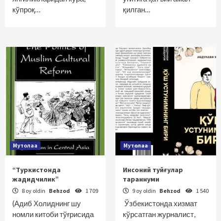
кўпроқ…
қилган…
Мутолаа
Мутолаа
“Туркистонда
Инсоний туйғулар
жадидчилик”
тараннуми
8 oy oldin
Behzod
1 709
9 oy oldin
Behzod
1 540
(Адиб Холиднинг шу
Ўзбекистонда хизмат
номли китоби тўғрисида
кўрсатган журналист,