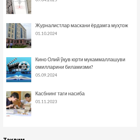
Журналистлар маскани ёрдамга муҳтож
01.10.2024
Кино Олий ўқув юрти мукаммаллашуви
омилларини биламизми?
05.09.2024
Касбнинг таги насиба
01.11.2023
Тақвим