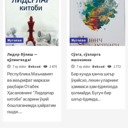
Мутолаа
Мутолаа
Лидер бўлиш —
Сўзга, сўзларга
қўлингизда!
ишонаман
7 oy oldin
Behzod
2 470
7 oy oldin
Behzod
1 772
Республика Маънавият
Бир кунда қанча шеър
ва маърифат маркази
ўқийсиз, лекин уларнинг
раҳбари Отабек
ҳаммаси ҳам ёдингизда
Ҳасановнинг “Лидерлар
қолмайди. Бугун бир
китоби” асарини ўқий
шеър ёдимда…
бошлаганимда ҳайратим
ошди….