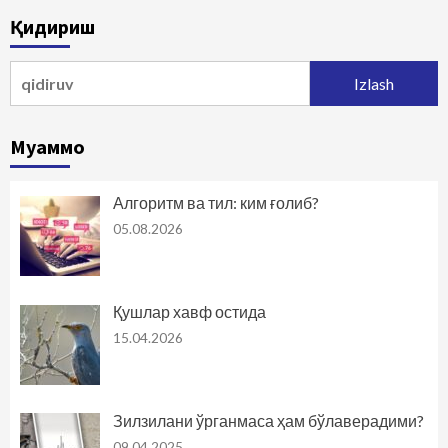
bo‘yicha
Қидириш
harakatlanish
Qidirshish:
Муаммо
Алгоритм ва тил: ким ғолиб?
05.08.2026
Қушлар хавф остида
15.04.2026
Зилзилани ўрганмаса ҳам бўлаверадими?
09.04.2025