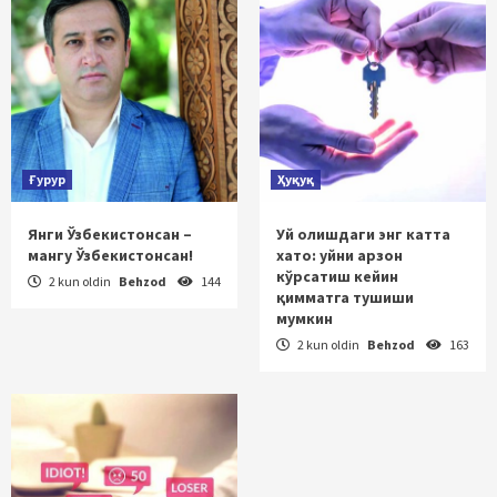
Ғурур
Ҳуқуқ
Янги Ўзбекистонсан –
Уй олишдаги энг катта
мангу Ўзбекистонсан!
хато: уйни арзон
кўрсатиш кейин
2 kun oldin
Behzod
144
қимматга тушиши
мумкин
2 kun oldin
Behzod
163