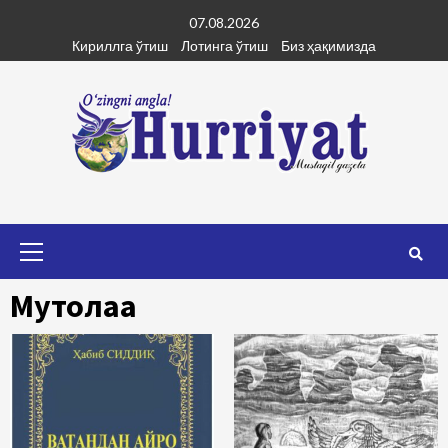
Skip
07.08.2026
to
Кириллга ўтиш
Лотинга ўтиш
Биз ҳақимизда
content
Primary
Menu
Мутолаа