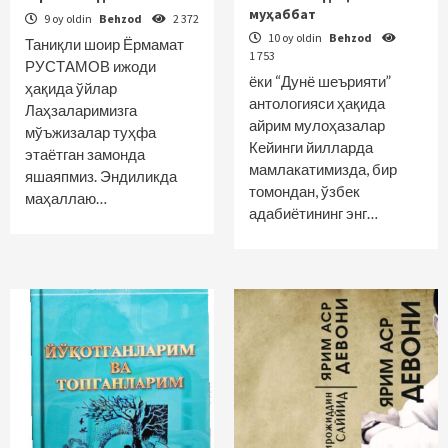
муҳаббат
9 oy oldin
Behzod
2 372
10 oy oldin
Behzod
Таниқли шоир Ёрмамат
1 753
РУСТАМОВ ижоди
ёки “Дунё шеърияти”
ҳақида ўйлар
антологияси ҳақида
Лаҳзаларимизга
айрим мулоҳазалар
мўъжизалар туҳфа
Кейинги йилларда
этаётган замонда
мамлакатимизда, бир
яшаяпмиз. Эндиликда
томондан, ўзбек
маҳаллаю…
адабиётининг энг…