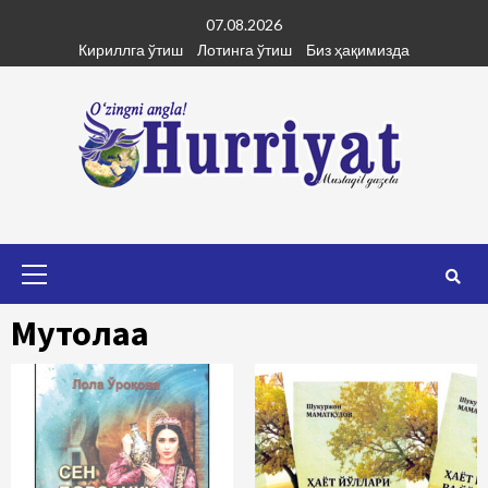
Skip
07.08.2026
to
Кириллга ўтиш
Лотинга ўтиш
Биз ҳақимизда
content
Primary
Menu
Мутолаа