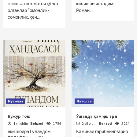
етишган неъматни қўлга
қилишни истадим.
олганлар “омонлик-
Роман…
сомонлик, ҳеч…
Мутолаа
Мутолаа
Бужур тош
Ўшанда ҳам қиш эди
1 yil oldin
Behzod
1 754
2 yil oldin
Behzod
2 214
ёки шоира Гуландом
Каминаи ғарибнинг ғариб