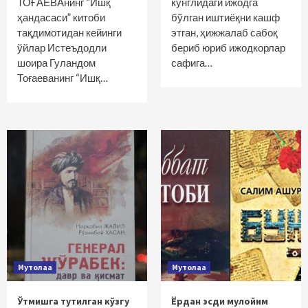
ТОҒАЕВАнинг “Ишқ
кўнглидаги ижодга
ҳандасаси” китоби
бўлган иштиёқни кашф
тақдимотидан кейинги
этган, ҳижжалаб сабоқ
ўйлар Истеъдодли
бериб юриб ижодкорлар
шоира Гуландом
сафига…
Тоғаеванинг “Ишқ…
Мутолаа
Мутолаа
Ўтмишга тутилган кўзгу
Ёрдан эсди мулойим