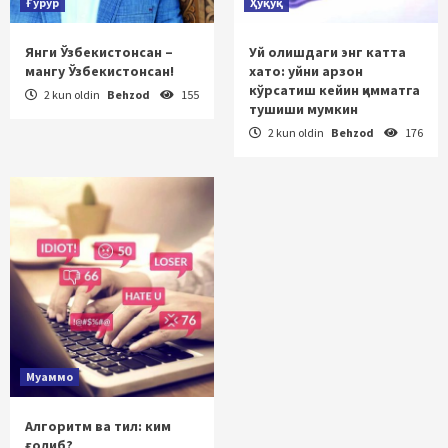
Ғурур
Ҳуқуқ
Янги Ўзбекистонсан –
Уй олишдаги энг катта
мангу Ўзбекистонсан!
хато: уйни арзон
кўрсатиш кейин қимматга
2 kun oldin
Behzod
155
тушиши мумкин
2 kun oldin
Behzod
176
Муаммо
Алгоритм ва тил: ким
ғолиб?