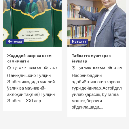
Мутолаа
Мутолаа
Жадидий наср ва назм
Табиатга муштарак
самимияти
ёзувлар
1 yil oldin
Behzod
2 327
1 yil oldin
Behzod
4 089
(Таниқли шоир Тўлқин
Насрни бадиий
Эшбек ижодида миллий
адабиётнинг оғир карвон
ўзлик ва маънавий-
тури дейдилар. Астойдил
ахлоқий таҳлил) Тўлқин
ўйлаб қарасак, бу гапда
Эшбек — XXI аср…
мантиқ борлиги
ойдинлашади….