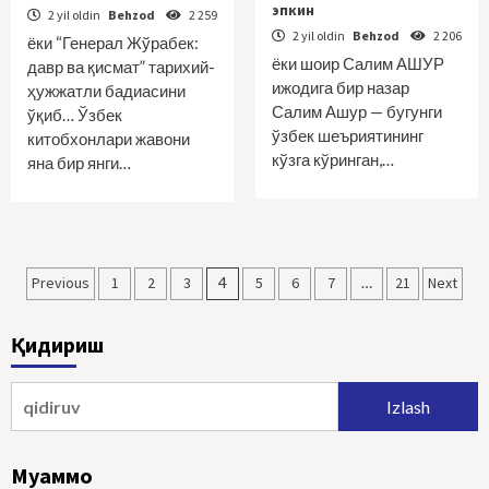
эпкин
2 yil oldin
Behzod
2 259
2 yil oldin
Behzod
2 206
ёки “Генерал Жўрабек:
ёки шоир Салим АШУР
давр ва қисмат” тарихий-
ижодига бир назар
ҳужжатли бадиасини
Салим Ашур — бугунги
ўқиб… Ўзбек
ўзбек шеъриятининг
китобхонлари жавони
кўзга кўринган,…
яна бир янги…
Maqolalar
Previous
1
2
3
4
5
6
7
…
21
Next
bo‘yicha
Қидириш
harakatlanish
Qidirshish:
Муаммо