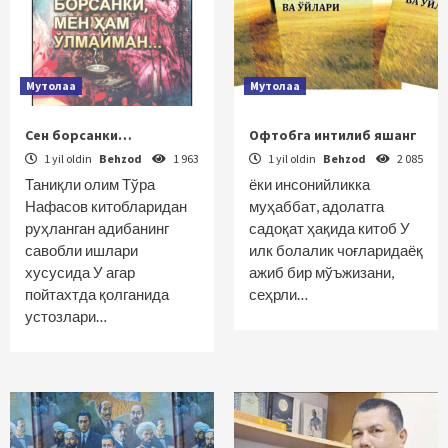
Мутолаа
Мутолаа
Сен борсанки…
Офтобга интилиб яшанг
1 yil oldin
Behzod
1 963
1 yil oldin
Behzod
2 085
Таниқли олим Тўра
ёки инсонийликка
Нафасов китобларидан
муҳаббат, адолатга
руҳланган адибанинг
садоқат ҳақида китоб У
савобли ишлари
илк болалик чоғларидаёқ
хусусида У агар
ажиб бир мўъжизани,
пойтахтда қолганида
сеҳрли…
устозлари…