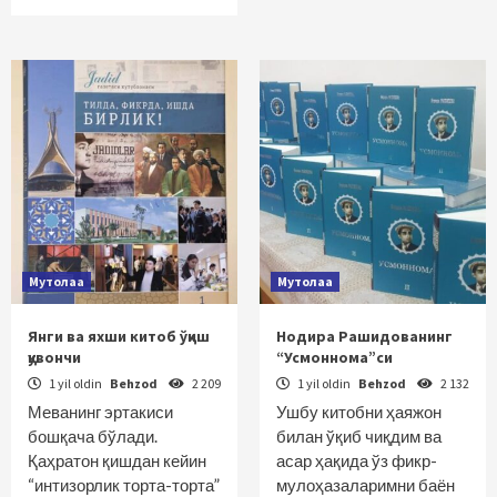
Мутолаа
Мутолаа
Янги ва яхши китоб ўқиш
Нодира Рашидованинг
қувончи
“Усмоннома”си
1 yil oldin
Behzod
2 209
1 yil oldin
Behzod
2 132
Меванинг эртакиси
Ушбу китобни ҳаяжон
бошқача бўлади.
билан ўқиб чиқдим ва
Қаҳратон қишдан кейин
асар ҳақида ўз фикр-
“интизорлик торта-торта”
мулоҳазаларимни баён