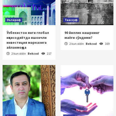
Эътироф
Таассуф
Ўзбекистон янги глобал
90 йиллик нашрнинг
иқтисодиётда ишончли
маёғи сўндими?
инвестиция марказига
2 kun oldin
Behzod
169
айланмоқда
2 kun oldin
Behzod
217