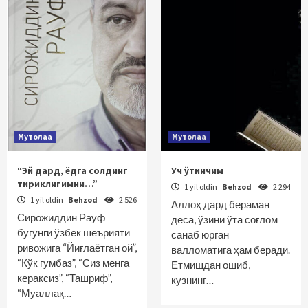
Мутолаа
Мутолаа
“Эй дард, ёдга солдинг
Уч ўтинчим
тириклигимни…”
1 yil oldin
Behzod
2 294
1 yil oldin
Behzod
2 526
Аллоҳ дард бераман
Сирожиддин Рауф
деса, ўзини ўта соғлом
бугунги ўзбек шеърияти
санаб юрган
ривожига “Йиғлаётган ой”,
валломатига ҳам беради.
“Кўк гумбаз”, “Сиз менга
Етмишдан ошиб,
кераксиз”, “Ташриф”,
кузнинг…
“Муаллақ…