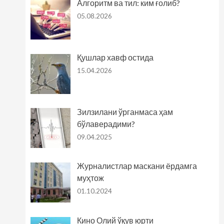
Алгоритм ва тил: ким ғолиб?
05.08.2026
Қушлар хавф остида
15.04.2026
Зилзилани ўрганмаса ҳам
бўлаверадими?
09.04.2025
Журналистлар маскани ёрдамга
муҳтож
01.10.2024
Кино Олий ўқув юрти