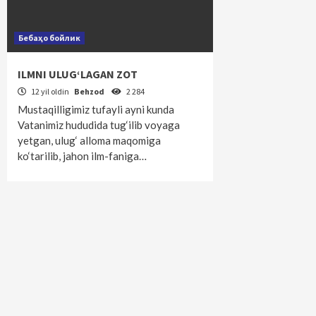
Бебаҳо бойлик
ILMNI ULUG‘LAGAN ZOT
12 yil oldin
Behzod
2 284
Mustaqilligimiz tufayli ayni kunda
Vatanimiz hududida tug‘ilib voyaga
yetgan, ulug‘ alloma maqomiga
ko‘tarilib, jahon ilm-faniga…