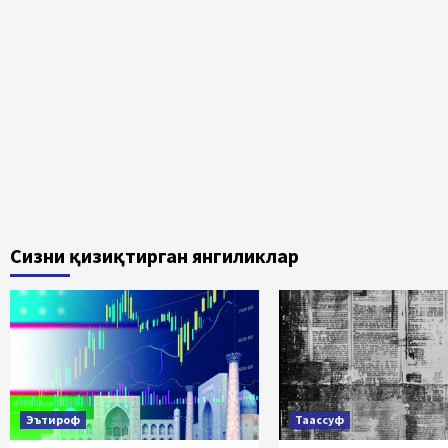
Сизни қизиқтирган янгиликлар
Эътироф
Таассуф