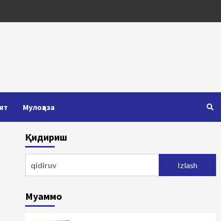
ят
Мулоҳаза
Қидириш
Qidirshish:
Муаммо