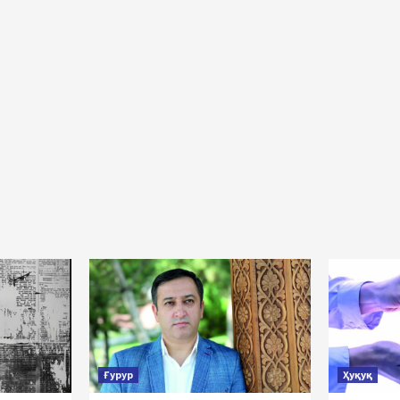
Ғурур
Ҳуқуқ