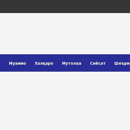
Т
Муаммо
Халқаро
Мутолаа
Сиёсат
Шеъри