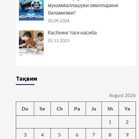
мукаммаллашуви омилларини
биламизми?
05.09.2024
Касбнинг таги насиба
01.11.2023
Тақвим
Avgust 2026
Du
Se
Ch
Pa
Ju
Sh
Ya
1
2
3
4
5
6
7
8
9