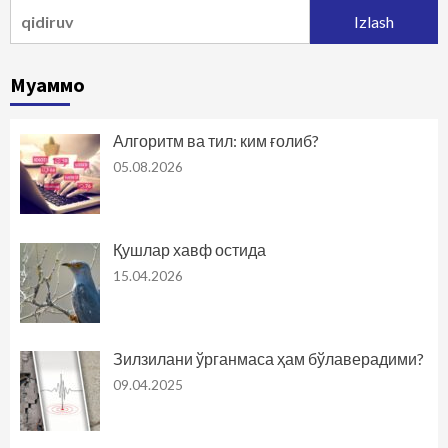
Qidirshish:
Муаммо
Алгоритм ва тил: ким ғолиб?
05.08.2026
Қушлар хавф остида
15.04.2026
Зилзилани ўрганмаса ҳам бўлаверадими?
09.04.2025