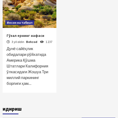
Инсон ва табиат
Гўзал ернинг нафаси
3 yil oldin
Behzod
1 237
Дунё сайёҳлик
обидалари рўйхатида
Америка Қўшма
Штатлари Калифорния
ўлкасидаги Жошуа Три
миллий паркининг
борлиги ҳам…
Қидириш