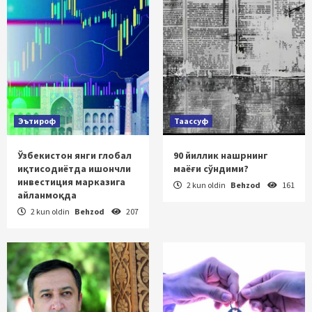
Эътироф
Таассуф
Ўзбекистон янги глобал
90 йиллик нашрнинг
иқтисодиётда ишончли
маёғи сўндими?
инвестиция марказига
2 kun oldin
Behzod
161
айланмоқда
2 kun oldin
Behzod
207