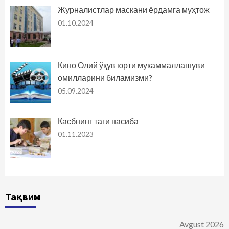
Журналистлар маскани ёрдамга муҳтож
01.10.2024
Кино Олий ўқув юрти мукаммаллашуви
омилларини биламизми?
05.09.2024
Касбнинг таги насиба
01.11.2023
Тақвим
Avgust 2026