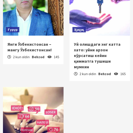
Ғурур
Ҳуқуқ
Янги Ўзбекистонсан –
Уй олишдаги энг катта
мангу Ўзбекистонсан!
хато: уйни арзон
кўрсатиш кейин
2 kun oldin
Behzod
145
қимматга тушиши
мумкин
2 kun oldin
Behzod
165