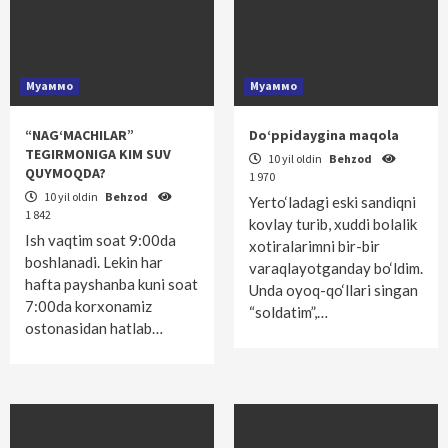
Муаммо
Муаммо
“NAG‘MACHILAR”
Do‘ppidaygina maqola
TEGIRMONIGA KIM SUV
10 yil oldin
Behzod
QUYMOQDA?
1 970
10 yil oldin
Behzod
Yerto‘ladagi eski sandiqni
1 842
kovlay turib, xuddi bolalik
Ish vaqtim soat 9:00da
xotiralarimni bir-bir
boshlanadi. Lekin har
varaqlayotganday bo‘ldim.
hafta payshanba kuni soat
Unda oyoq-qo‘llari singan
7:00da korxonamiz
“soldatim”,…
ostonasidan hatlab…