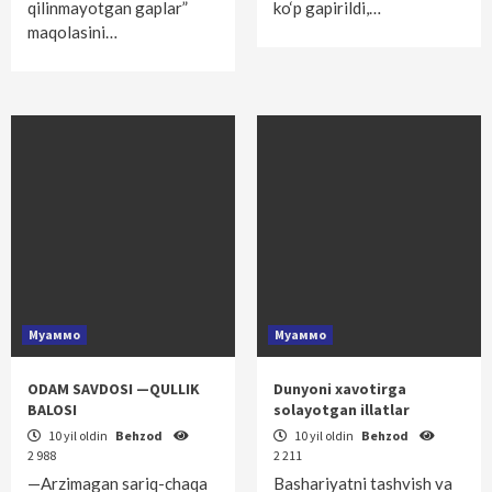
qilinmayotgan gaplar”
ko‘p gapirildi,…
maqolasini…
Муаммо
Муаммо
ODAM SAVDOSI —QULLIK
Dunyoni xavotirga
BALOSI
solayotgan illatlar
10 yil oldin
Behzod
10 yil oldin
Behzod
2 988
2 211
—Arzimagan sariq-chaqa
Bashariyatni tashvish va