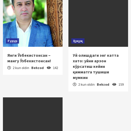
Ғурур
Ҳуқуқ
Янги Ўзбекистонсан –
Уй олишдаги энг катта
мангу Ўзбекистонсан!
хато: уйни арзон
кўрсатиш кейин
2 kun oldin
Behzod
142
қимматга тушиши
мумкин
2 kun oldin
Behzod
159