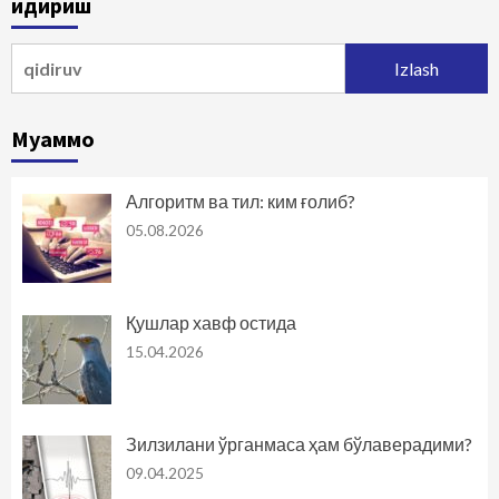
Қидириш
harakatlanish
Qidirshish:
Муаммо
Алгоритм ва тил: ким ғолиб?
05.08.2026
Қушлар хавф остида
15.04.2026
Зилзилани ўрганмаса ҳам бўлаверадими?
09.04.2025