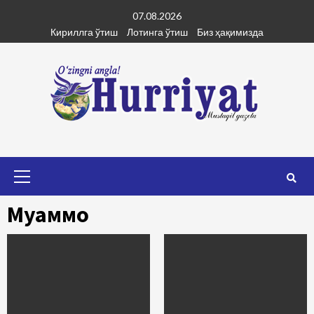
Skip
07.08.2026
to
Кириллга ўтиш
Лотинга ўтиш
Биз ҳақимизда
content
Primary
Menu
Муаммо