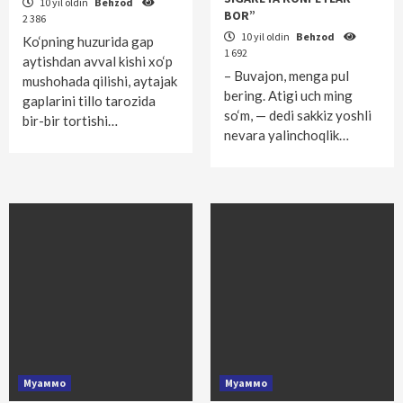
10 yil oldin
Behzod
BOR”
2 386
10 yil oldin
Behzod
Ko‘pning huzurida gap
1 692
aytishdan avval kishi xo‘p
– Buvajon, menga pul
mushohada qilishi, aytajak
bering. Atigi uch ming
gaplarini tillo tarozida
so‘m, — dedi sakkiz yoshli
bir-bir tortishi…
nevara yalinchoqlik…
Муаммо
Муаммо