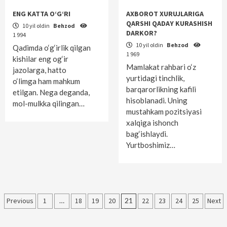
ENG KATTA O‘G‘RI
AXBOROT XURUJLARIGA
QARSHI QADAY KURASHISH
10 yil oldin
Behzod
DARKOR?
1 994
10 yil oldin
Behzod
Qadimda o‘g‘irlik qilgan
1 969
kishilar eng og‘ir
Mamlakat rahbari o‘z
jazolarga, hatto
yurtidagi tinchlik,
o‘limga ham mahkum
barqarorlikning kafili
etilgan. Nega deganda,
hisoblanadi. Uning
mol-mulkka qilingan…
mustahkam pozitsiyasi
xalqiga ishonch
bag‘ishlaydi.
Yurtboshimiz…
Maqolalar
Previous
1
…
18
19
20
21
22
23
24
25
Next
bo‘yicha