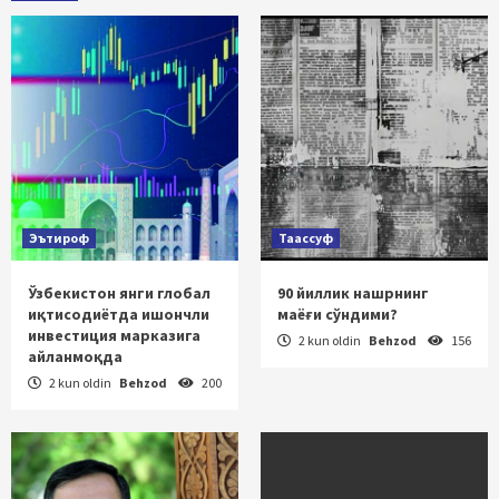
Эътироф
Таассуф
Ўзбекистон янги глобал
90 йиллик нашрнинг
иқтисодиётда ишончли
маёғи сўндими?
инвестиция марказига
2 kun oldin
Behzod
156
айланмоқда
2 kun oldin
Behzod
200