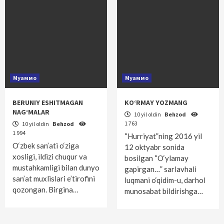
Муаммо
Муаммо
BERUNIY ESHITMAGAN
KO‘RMAY YOZMANG
NAG‘MALAR
10 yil oldin
Behzod
1 763
10 yil oldin
Behzod
1 994
“Hurriyat”ning 2016 yil
O‘zbek san’ati o‘ziga
12 oktyabr sonida
xosligi, ildizi chuqur va
bosilgan “O‘ylamay
mustahkamligi bilan dunyo
gapirgan…” sarlavhali
san’at muxlislari e’tirofini
luqmani o‘qidim-u, darhol
qozongan. Birgina…
munosabat bildirishga…