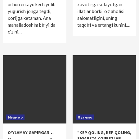
uchun ertayu kech yelib-
xavotirga solayotgan
yugurish jonga tegdi,
illatlar borki, o‘z aholisi
xorijga ketaman. Ana
salomatligini, uning
mahalladoshim bir yilda
taqdiri va ertangi kunini,…
o‘zini…
Муаммо
Муаммо
O‘YLAMAY GAPIRGAN…
“KEP QOLING, KEP QOLING,
SIGARETA KONFETLAR