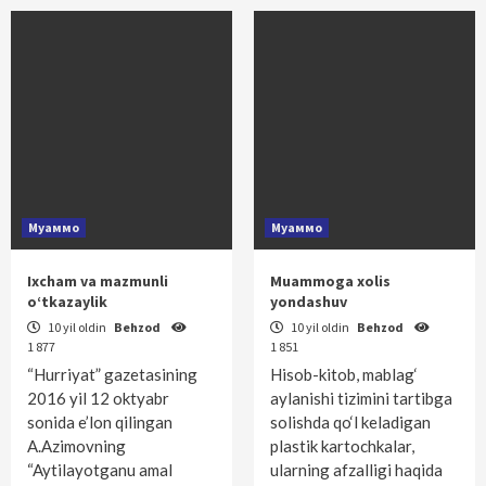
Муаммо
Муаммо
Ixcham va mazmunli
Muammoga xolis
o‘tkazaylik
yondashuv
10 yil oldin
Behzod
10 yil oldin
Behzod
1 877
1 851
“Hurriyat” gazetasining
Hisob-kitob, mablag‘
2016 yil 12 oktyabr
aylanishi tizimini tartibga
sonida e’lon qilingan
solishda qo‘l keladigan
A.Azimovning
plastik kartochkalar,
“Aytilayotganu amal
ularning afzalligi haqida