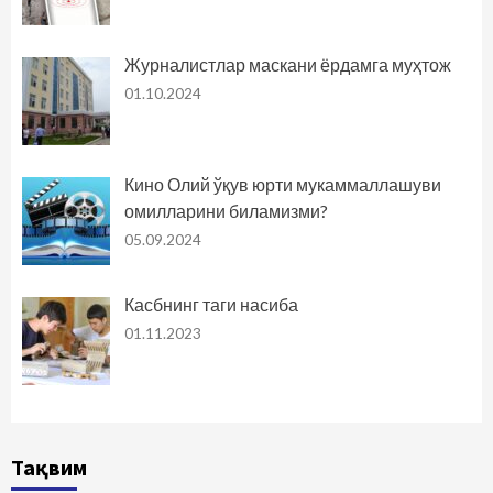
Журналистлар маскани ёрдамга муҳтож
01.10.2024
Кино Олий ўқув юрти мукаммаллашуви
омилларини биламизми?
05.09.2024
Касбнинг таги насиба
01.11.2023
Тақвим