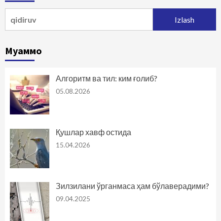
Qidirshish:
Муаммо
Алгоритм ва тил: ким ғолиб?
05.08.2026
Қушлар хавф остида
15.04.2026
Зилзилани ўрганмаса ҳам бўлаверадими?
09.04.2025