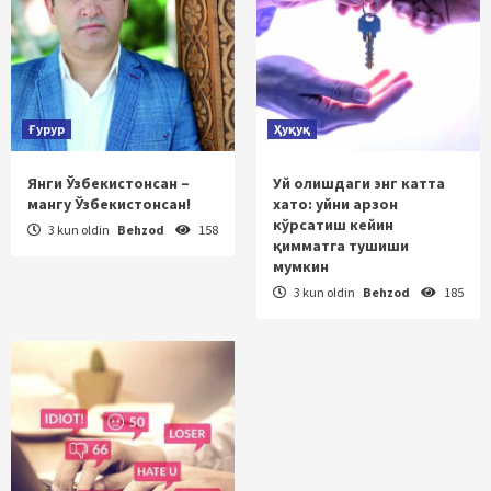
Ғурур
Ҳуқуқ
Янги Ўзбекистонсан –
Уй олишдаги энг катта
мангу Ўзбекистонсан!
хато: уйни арзон
кўрсатиш кейин
3 kun oldin
Behzod
158
қимматга тушиши
мумкин
3 kun oldin
Behzod
185