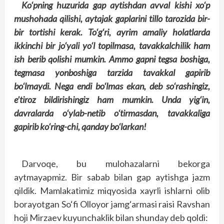
Ko‘pning huzurida gap aytishdan avval kishi xo‘p
mushohada qilishi, aytajak gaplarini tillo tarozida bir-
bir tortishi kerak. To‘g‘ri, ayrim amaliy holatlarda
ikkinchi bir jo‘yali yo‘l topilmasa, tavakkalchilik ham
ish berib qolishi mumkin. Ammo gapni tegsa boshiga,
tegmasa yonboshiga tarzida tavakkal gapirib
bo‘lmaydi. Nega endi bo‘lmas ekan, deb so‘rashingiz,
e’tiroz bildirishingiz ham mumkin. Unda yig‘in,
davralarda o‘ylab-netib o‘tirmasdan, tavakkaliga
gapirib ko‘ring-chi, qanday bo‘larkan!
Darvoqe, bu mulohazalarni bekorga
aytmayapmiz. Bir sabab bilan gap aytishga jazm
qildik. Mamlakatimiz miqyosida xayrli ishlarni olib
borayotgan So‘fi Olloyor jamg‘armasi raisi Ravshan
hoji Mirzaev kuyunchaklik bilan shunday deb qoldi: