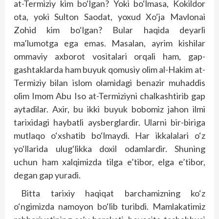
at-Termiziy kim bo‘lgan? Yoki bo‘lmasa, Kokildor
ota, yoki Sulton Saodat, yoxud Xo‘ja Mavlonai
Zohid kim bo‘lgan? Bular haqida deyarli
ma’lumotga ega emas. Masalan, ayrim kishilar
ommaviy axborot vositalari orqali ham, gap-
gashtaklarda ham buyuk qomusiy olim al-Hakim at-
Termiziy bilan islom olamidagi benazir muhaddis
olim Imom Abu Iso at-Termiziyni chalkashtirib gap
aytadilar. Axir, bu ikki buyuk bobomiz jahon ilmi
tarixidagi haybatli aysberglardir. Ularni bir-biriga
mutlaqo o‘xshatib bo‘lmaydi. Har ikkalalari o‘z
yo‘llarida ulug‘likka doxil odamlardir. Shuning
uchun ham xalqimizda tilga e’tibor, elga e’tibor,
degan gap yuradi.
Bitta tarixiy haqiqat barchamizning ko‘z
o‘ngimizda namoyon bo‘lib turibdi. Mamlakatimiz