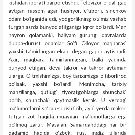
kishidan iborat) barpo etishdi. Televizor orqali gap
aytgan rassom agar hushyor, e’tiborli, sinchkov
odam bo‘lganida edi, yodgorlikning o‘zimiz yashab
turgan asrda bunyod etilganiga iqror bo‘lardi. Men
hayron qolamanki, haliyam gurung, davralarda
duppa-durust odamlar So‘fi Olloyor maqbarasi
yaxshi ta’mirlangan ekan, degan gapni aytishadi.
Axir, maqbara ta’mirlanmagan, balki yaqinda
bunyod etilgan, deya takror va takror aytaman
ularga. O‘tmishimizga, boy tariximizga e’tiborliroq
bo‘lsak, yaxshi bo‘lardi. Menimcha, tarixiy
manzillarga, qutlug‘ ziyoratgohlarga shunchaki
borib, shunchaki qaytmaslik kerak. U yerdagi
ma’lumotlarni so‘rab-surishtirib, ayni yerda makon
tutgan zot haqida muayyan ma’lumotlarga ega
bo‘lmoq zarur. Masalan, Samarqanddagi har bir
qadamjo haqida o‘zbek, rus, ingliz tillarida