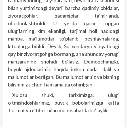
rahbariyatining sa’y-harakati, bevosita tashabbusi
bilan yurtimizdagi deyarli barcha qadimiy obidalar,
ziyoratgohlar, qadamjolar ta’mirlandi,
obodonlashtirildi. U yerda qaror topgan
ulug‘larning kim ekanligi, tarjimai holi haqidagi
manba, ma’lumotlar to‘planib, peshlavhalarga,
kitoblarga bitildi. Deylik, Surxondaryo viloyatidagi
qay bir ziyoratgohga bormang, ana shunday yorug‘
manzaraning shohidi bo‘lasiz. Demoqchimizki,
buyuk ajdodlarimiz haqida imkon qadar dalil va
ma’lumotlar berilgan. Bu ma’lumotlar siz va bizning
bilishimiz uchun ham amalga oshirilgan.
Xulosa shuki, tariximizga, ulug‘
o‘tmishdoshlarimiz, buyuk bobolarimizga katta
hurmat va e’tibor bilan munosabatda bo‘laylik.