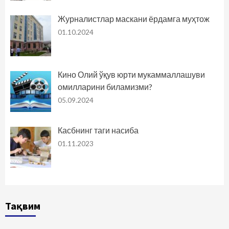
Журналистлар маскани ёрдамга муҳтож
01.10.2024
Кино Олий ўқув юрти мукаммаллашуви
омилларини биламизми?
05.09.2024
Касбнинг таги насиба
01.11.2023
Тақвим