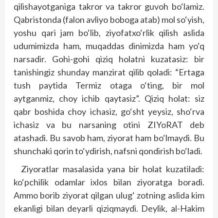
qilishayotganiga takror va takror guvoh bo‘lamiz.
Qabristonda (falon avliyo boboga atab) mol so‘yish,
yoshu qari jam bo‘lib, ziyofatxo‘rlik qilish aslida
udumimizda ham, muqaddas dinimizda ham yo‘q
narsadir. Gohi-gohi qiziq holatni kuzatasiz: bir
tanishingiz shunday manzirat qilib qoladi: “Ertaga
tush paytida Termiz otaga o‘ting, bir mol
aytganmiz, choy ichib qaytasiz”. Qiziq holat: siz
qabr boshida choy ichasiz, go‘sht yeysiz, sho‘rva
ichasiz va bu narsaning otini ZIYoRAT deb
atashadi. Bu savob ham, ziyorat ham bo‘lmaydi. Bu
shunchaki qorin to‘ydirish, nafsni qondirish bo‘ladi.
Ziyoratlar masalasida yana bir holat kuzatiladi:
ko‘pchilik odamlar ixlos bilan ziyoratga boradi.
Ammo borib ziyorat qilgan ulug‘ zotning aslida kim
ekanligi bilan deyarli qiziqmaydi. Deylik, al-Hakim