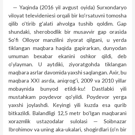
— Yaqinda (2016 yil avgust oyida) Surxondaryo
viloyat televideniesi orqali bir ko‘rsatuvni tomosha
qilib o‘tirib g‘alati ahvolga tushib qoldim. Gap
shundaki, sherobodlik bir musavvir gap orasida
So‘fi Olloyor manzilini ziyorat qilgani, u yerda
tiklangan maqbara haqida gapirarkan, dunyodan
umuman bexabar ekanini oshkor qildi, deb
o‘ylayman. U aytdiki, ziyoratgohda tiklangan
maqbara asrlar davomida yaxshi saqlangan. Axir, bu
maqbara XXI asrda, aniqrog‘i, 2009 va 2010 yillar
mobaynida bunyod etildi-ku! Dastlabki yili
mustahkam poydevor qo‘yildi. Poydevor yerga
yaxshi joylashdi. Keyingi yili kuzda esa qurib
bitkazildi. Balandligi 12,5 metr bo‘lgan maqbarani
xorazmlik ustazodalar sulolasi — Soibnazar
Ibrohimov va uning aka-ukalari, shogirdlari (o‘n bir