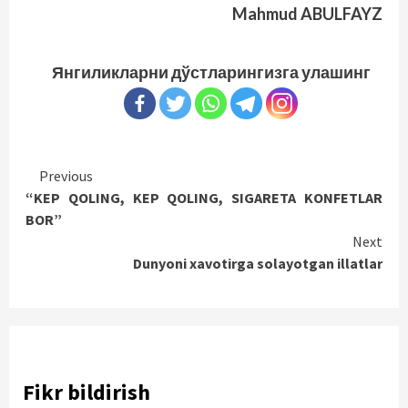
Mahmud ABULFAYZ
Янгиликларни дўстларингизга улашинг
Continue
Previous
“KEP QOLING, KEP QOLING, SIGARETA KONFETLAR
Reading
BOR”
Next
Dunyoni xavotirga solayotgan illatlar
Fikr bildirish