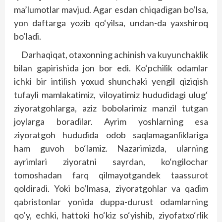
ma’lumotlar mavjud. Agar esdan chiqadigan bo‘lsa,
yon daftarga yozib qo‘yilsa, undan-da yaxshiroq
bo‘ladi.
Darhaqiqat, otaxonning achinish va kuyunchaklik
bilan gapirishida jon bor edi. Ko‘pchilik odamlar
ichki bir intilish yoxud shunchaki yengil qiziqish
tufayli mamlakatimiz, viloyatimiz hududidagi ulug‘
ziyoratgohlarga, aziz bobolarimiz manzil tutgan
joylarga boradilar. Ayrim yoshlarning esa
ziyoratgoh hududida odob saqlamaganliklariga
ham guvoh bo‘lamiz. Nazarimizda, ularning
ayrimlari ziyoratni sayrdan, ko‘ngilochar
tomoshadan farq qilmayotgandek taassurot
qoldiradi. Yoki bo‘lmasa, ziyoratgohlar va qadim
qabristonlar yonida duppa-durust odamlarning
qo‘y, echki, hattoki ho‘kiz so‘yishib, ziyofatxo‘rlik