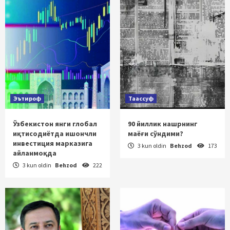
Эътироф
Таассуф
Ўзбекистон янги глобал
90 йиллик нашрнинг
иқтисодиётда ишончли
маёғи сўндими?
инвестиция марказига
3 kun oldin
Behzod
173
айланмоқда
3 kun oldin
Behzod
222