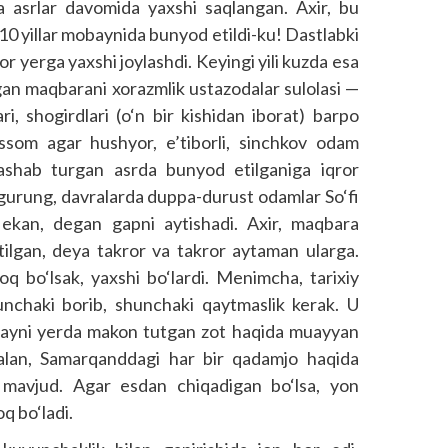
a asrlar davomida yaxshi saqlangan. Axir, bu
10 yillar mobaynida bunyod etildi-ku! Dastlabki
r yerga yaxshi joylashdi. Keyingi yili kuzda esa
‘lgan maqbarani xorazmlik ustazodalar sulolasi —
i, shogirdlari (o‘n bir kishidan iborat) barpo
assom agar hushyor, e’tiborli, sinchkov odam
yashab turgan asrda bunyod etilganiga iqror
 gurung, davralarda duppa-durust odamlar So‘fi
 ekan, degan gapni aytishadi. Axir, maqbara
tilgan, deya takror va takror aytaman ularga.
roq bo‘lsak, yaxshi bo‘lardi. Menimcha, tarixiy
hunchaki borib, shunchaki qaytmaslik kerak. U
b, ayni yerda makon tutgan zot haqida muayyan
alan, Samarqanddagi har bir qadamjo haqida
lar mavjud. Agar esdan chiqadigan bo‘lsa, yon
q bo‘ladi.