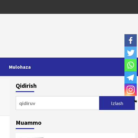
Mulohaza
Qidirish
Qidirshish:
Muammo