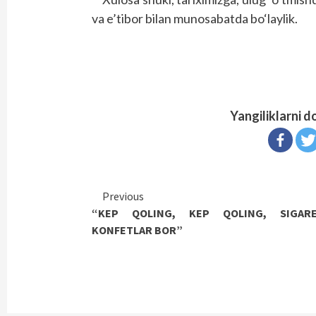
va e’tibor bilan munosabatda bo‘laylik.
Yangiliklarni d
Continue
Previous
“KEP QOLING, KEP QOLING, SIGARE
Reading
KONFETLAR BOR”