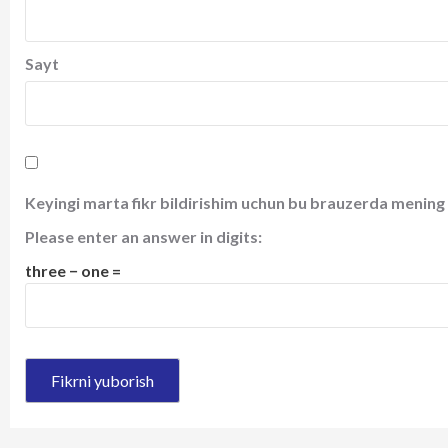
Sayt
Keyingi marta fikr bildirishim uchun bu brauzerda mening 
Please enter an answer in digits:
three − one =