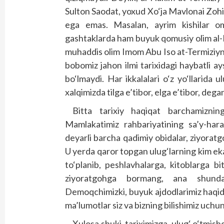
Sulton Saodat, yoxud Xo‘ja Mavlonai Zohi
ega emas. Masalan, ayrim kishilar om
gashtaklarda ham buyuk qomusiy olim al-H
muhaddis olim Imom Abu Iso at-Termiziyni 
bobomiz jahon ilmi tarixidagi haybatli ay
bo‘lmaydi. Har ikkalalari o‘z yo‘llarida
xalqimizda tilga e’tibor, elga e’tibor, dega
Bitta tarixiy haqiqat barchamiznin
Mamlakatimiz rahbariyatining sa’y-hara
deyarli barcha qadimiy obidalar, ziyoratgo
U yerda qaror topgan ulug‘larning kim eka
to‘planib, peshlavhalarga, kitoblarga bi
ziyoratgohga bormang, ana shunda
Demoqchimizki, buyuk ajdodlarimiz haqida
ma’lumotlar siz va bizning bilishimiz uch
Xulosa shuki, tariximizga, ulug‘ o‘tmi