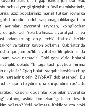
kuyunchaklik bilan gapirishida jon bor edi.
d shunchaki yengil qiziqish tufayli mamlakatimiz,
larga, aziz bobolarimiz manzil tutgan joylarga
atgoh hududida odob saqlamaganliklariga ham
 ayrimlari ziyoratni sayrdan, ko‘ngilochar
ot qoldiradi. Yoki bo‘lmasa, ziyoratgohlar va
st odamlarning qo‘y, echki, hattoki ho‘kiz
ga takror va takror guvoh bo‘lamiz. Qabristonda
shu qari jam bo‘lib, ziyofatxo‘rlik qilish aslida
am yo‘q narsadir. Gohi-gohi qiziq holatni
irat qilib qoladi: “Ertaga tush paytida Termiz
ib qaytasiz”. Qiziq holat: siz qabr boshida choy
va bu narsaning otini ZIYoRAT deb atashadi. Bu
haki qorin to‘ydirish, nafsni qondirish bo‘ladi.
atiladi: ko‘pchilik odamlar ixlos bilan ziyoratga
‘ zotning aslida kim ekanligi bilan deyarli
 kim bo‘lgan? Yoki bo‘lmasa, Kokildor ota, yoki