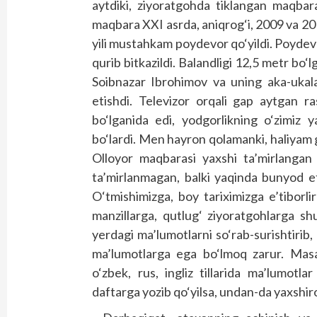
aytdiki, ziyoratgohda tiklangan maqbar
maqbara XXI asrda, aniqrog‘i, 2009 va 20
yili mustahkam poydevor qo‘yildi. Poydevo
qurib bitkazildi. Balandligi 12,5 metr bo
Soibnazar Ibrohimov va uning aka-ukalar
etishdi. Televizor orqali gap aytgan r
bo‘lganida edi, yodgorlikning o‘zimiz 
bo‘lardi. Men hayron qolamanki, haliyam
Olloyor maqbarasi yaxshi ta’mirlangan
ta’mirlanmagan, balki yaqinda bunyod e
O‘tmishimizga, boy tariximizga e’tiborli
manzillarga, qutlug‘ ziyoratgohlarga s
yerdagi ma’lumotlarni so‘rab-surishtiri
ma’lumotlarga ega bo‘lmoq zarur. Mas
o‘zbek, rus, ingliz tillarida ma’lumot
daftarga yozib qo‘yilsa, undan-da yaxshiro