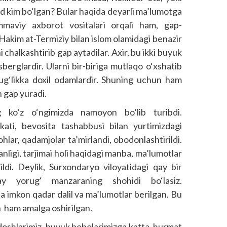
d kim bo‘lgan? Bular haqida deyarli ma’lumotga
maviy axborot vositalari orqali ham, gap-
akim at-Termiziy bilan islom olamidagi benazir
chalkashtirib gap aytadilar. Axir, bu ikki buyuk
sberglardir. Ularni bir-biriga mutlaqo o‘xshatib
 ulug‘likka doxil odamlardir. Shuning uchun ham
n gap yuradi.
g ko‘z o‘ngimizda namoyon bo‘lib turibdi.
kati, bevosita tashabbusi bilan yurtimizdagi
hlar, qadamjolar ta’mirlandi, obodonlashtirildi.
nligi, tarjimai holi haqidagi manba, ma’lumotlar
tildi. Deylik, Surxondaryo viloyatidagi qay bir
y yorug‘ manzaraning shohidi bo‘lasiz.
 imkon qadar dalil va ma’lumotlar berilgan. Bu
un ham amalga oshirilgan.
shdoshlarimiz, buyuk bobolarimizga katta hurmat