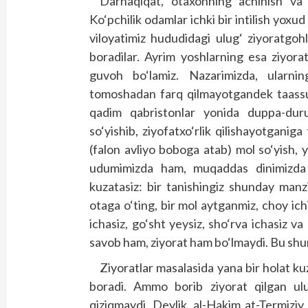
Darhaqiqat, otaxonning achinish va 
Ko‘pchilik odamlar ichki bir intilish yoxu
viloyatimiz hududidagi ulug‘ ziyoratgoh
boradilar. Ayrim yoshlarning esa ziyor
guvoh bo‘lamiz. Nazarimizda, ularning
tomoshadan farq qilmayotgandek taassur
qadim qabristonlar yonida duppa-duru
so‘yishib, ziyofatxo‘rlik qilishayotgani
(falon avliyo boboga atab) mol so‘yish, yo
udumimizda ham, muqaddas dinimizda h
kuzatasiz: bir tanishingiz shunday manz
otaga o‘ting, bir mol aytganmiz, choy ich
ichasiz, go‘sht yeysiz, sho‘rva ichasiz 
savob ham, ziyorat ham bo‘lmaydi. Bu shunc
Ziyoratlar masalasida yana bir holat kuz
boradi. Ammo borib ziyorat qilgan ulug
qiziqmaydi. Deylik, al-Hakim at-Termiziy