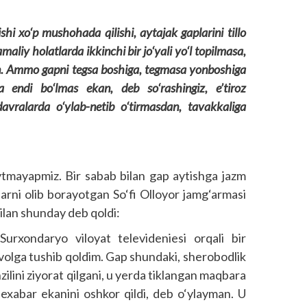
hi xo‘p mushohada qilishi, aytajak gaplarini tillo
 amaliy holatlarda ikkinchi bir jo‘yali yo‘l topilmasa,
in. Ammo gapni tegsa boshiga, tegmasa yonboshiga
a endi bo‘lmas ekan, deb so‘rashingiz, e’tiroz
avralarda o‘ylab-netib o‘tirmasdan, tavakkaliga
tmayapmiz. Bir sabab bilan gap aytishga jazm
larni olib borayotgan So‘fi Olloyor jamg‘armasi
ilan shunday deb qoldi:
urxondaryo viloyat televideniesi orqali bir
ahvolga tushib qoldim. Gap shundaki, sherobodlik
zilini ziyorat qilgani, u yerda tiklangan maqbara
abar ekanini oshkor qildi, deb o‘ylayman. U